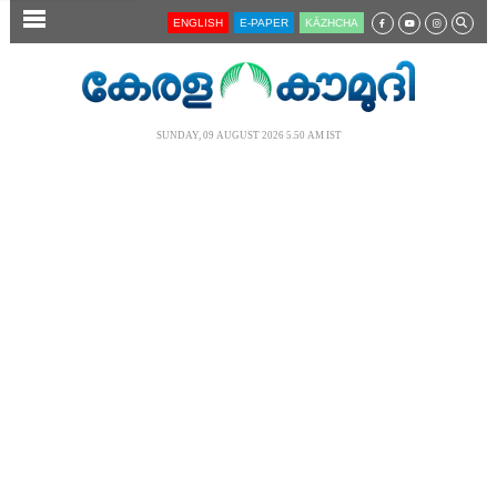
SECTIONS
ENGLISH
E-PAPER
KĀZHCHA
HOME
LATEST
SUNDAY, 09 AUGUST 2026 5.50 AM IST
AUDIO
NOTIFIED NEWS
POLL
KERALA
LOCAL
NEWS 360
CASE DIARY