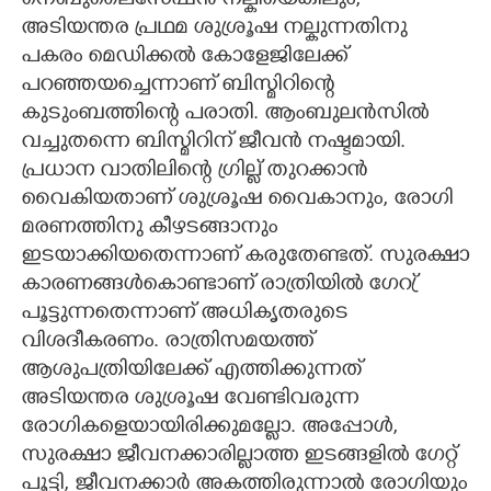
നെബുലൈസേഷൻ നല്കിയെങ്കിലും,​
അടിയന്തര പ്രഥമ ശുശ്രൂഷ നല്കുന്നതിനു
പകരം മെഡിക്കൽ കോളേജിലേക്ക്
പറഞ്ഞയച്ചെന്നാണ് ബിസ്മിറിന്റെ
കുടുംബത്തിന്റെ പരാതി. ആംബുലൻസിൽ
വച്ചുതന്നെ ബിസ്മിറിന് ജീവൻ നഷ്ടമായി.
പ്രധാന വാതിലിന്റെ ഗ്രില്ല് തുറക്കാൻ
വൈകിയതാണ് ശുശ്രൂഷ വൈകാനും,​ രോഗി
മരണത്തിനു കീഴടങ്ങാനും
ഇടയാക്കിയതെന്നാണ് കരുതേണ്ടത്. സുരക്ഷാ
കാരണങ്ങൾകൊണ്ടാണ് രാത്രിയിൽ ഗേറ്ര്
പൂട്ടുന്നതെന്നാണ് അധികൃതരുടെ
വിശദീകരണം. രാത്രിസമയത്ത്
ആശുപത്രിയിലേക്ക് എത്തിക്കുന്നത്
അടിയന്തര ശുശ്രൂഷ വേണ്ടിവരുന്ന
രോഗികളെയായിരിക്കുമല്ലോ. അപ്പോൾ,​
സുരക്ഷാ ജീവനക്കാരില്ലാത്ത ഇടങ്ങളിൽ ഗേറ്റ്
പൂട്ടി,​ ജീവനക്കാർ അകത്തിരുന്നാൽ രോഗിയും