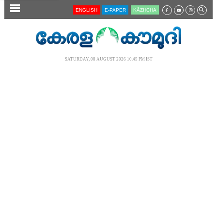
SECTIONS
ENGLISH
E-PAPER
KĀZHCHA
HOME
LATEST
SATURDAY, 08 AUGUST 2026 10.45 PM IST
AUDIO
NOTIFIED NEWS
POLL
KERALA
LOCAL
NEWS 360
CASE DIARY