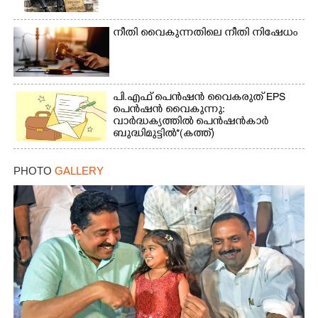
നീതി വൈകുന്നതിലെ നീതി നിഷേധം
പി.എഫ് പെൻഷൻ വൈകരുത് EPS
പെൻഷൻ വൈകുന്നു:
വാർദ്ധക്യത്തിൽ പെൻഷൻകാർ
ബുദ്ധിമുട്ടിൽ*(കത്ത്)
PHOTO
GALLERY