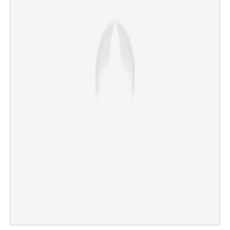
×
Share this link
Copy Link