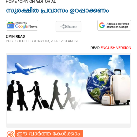
HOME /
OPINION /
EDITORIAL
CINEMA
സുരക്ഷിത പ്രവാസം ഉറപ്പാക്കണം
OPINION
Share
2 MIN READ
PHOTOS
PUBLISHED: FEBRUARY 03, 2026 12:31 AM IST
READ
ENGLISH VERSION
LIFESTYLE
SPIRITUAL
INFO+
ART
ASTRO
ഈ വാർത്ത കേൾക്കാം