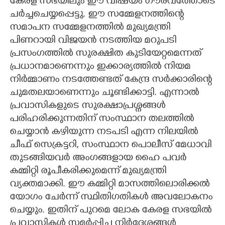
കേരള സഭയിലും ഈ വിഷയം ഗൗരവത്തോടെ
ചർച്ചചെയ്യപ്പെട്ടു. ഈ സമ്മേളനത്തിന്റെ
സമാപന സമ്മേളനത്തിൽ മുഖ്യമന്ത്രി
പിണറായി വിജയൻ നടത്തിയ മറുപടി
പ്രസംഗത്തിൽ സുരക്ഷിത കുടിയേറ്റമെന്നത്
പ്രധാനമാണെന്നും ഇക്കാര്യത്തിൽ നിയമ
നിർമ്മാണം നടത്തേണ്ടത് കേന്ദ്ര സർക്കാരിന്റെ
ചുമതലയാണെന്നും ചൂണ്ടിക്കാട്ടി. എന്നാൽ
പ്രവാസികളുടെ സുരക്ഷാപ്രശ്നങ്ങൾ
പരിഹരിക്കുന്നതിന് സംസ്ഥാന തലത്തിൽ
ചെയ്യാൻ കഴിയുന്ന നടപടി എന്ന നിലയിൽ
ചീഫ് സെക്രട്ടറി, സംസ്ഥാന പൊലീസ് മേധാവി
തുടങ്ങിയവർ അംഗങ്ങളായ ഹൈ പവർ
കമ്മിറ്റി രൂപീകരിക്കുമെന്ന് മുഖ്യമന്ത്രി
വ്യക്തമാക്കി. ഈ കമ്മിറ്റി മാസത്തിലൊരിക്കൽ
യോഗം ചേർന്ന് സ്ഥിതിഗതികൾ അവലോകനം
ചെയ്യും. ഇതിന് പുറമെ ലോക കേരള സഭയിൽ
പ്രവാസികൾ സമർപ്പിച്ച നിർദ്ദേശങ്ങൾ