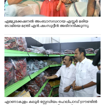
എജ്യുക്കേഷനൽ അംബാസഡറായ എസ്തർ മരിയ
ടോമിയെ മന്ത്രി എൻ.ഷംസുദ്ദീൻ അഭിനന്ദിക്കുന്നു.
എറണാകുളം കലൂർ സ്റ്റേഡിയം ഹെലിപാഡ് ഗ്രൗണ്ടിൽ