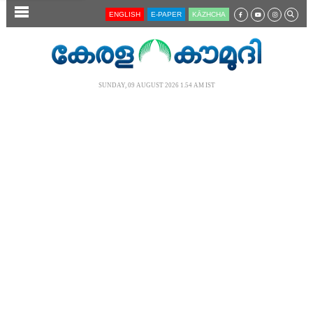
SECTIONS
ENGLISH
E-PAPER
KĀZHCHA
HOME
LATEST
SUNDAY, 09 AUGUST 2026 1.54 AM IST
AUDIO
NOTIFIED NEWS
POLL
KERALA
LOCAL
NEWS 360
CASE DIARY