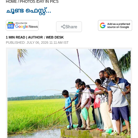
HOME /
PHOTOS /
DAY IN PICS
CINEMA
ചൂണ്ട ഫെസ്റ്റ്...
OPINION
Share
1 MIN READ
| AUTHOR :
WEB DESK
PHOTOS
PUBLISHED: JULY 06, 2026 11:11 AM IST
LIFESTYLE
SPIRITUAL
INFO+
ART
ASTRO