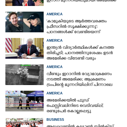
ഇറാന് മുന്നറിയിപ്പുമായി അമേരിക്ക
AMERICA
'കാമുകിയുടെ ആർത്തവരക്തം
ഫ്രീസറിൽ സൂക്ഷിക്കുന്നു':
പഠനങ്ങൾക്ക് വേണ്ടിയെന്ന്
വിശദീകരണം,​ ചർച്ചയായി ബ്രയാൻ
AMERICA
ജോൺസന്റെ പോസ്റ്റ്
ഇന്ത്യൻ വിദ്യാർത്ഥികൾക്ക് കനത്ത
തിരിച്ചടി; പഠനത്തിനുശേഷം ഉടൻ
അമേരിക്ക വിടേണ്ടി വരും
AMERICA
വീണ്ടും ഇറാനിൽ വ്യോമാക്രമണം
നടത്തി അമേരിക്ക; ആക്രമണം
ട്രംപിന്റെ മുന്നറിയിപ്പിന് പിന്നാലെ
AMERICA
അമേരിക്കയിൽ ഫുഡ്
ഫെസ്റ്റിവലിനിടെ വെടിവയ്‌പ്പ്;
രണ്ടുപേർ കൊല്ലപ്പെട്ടു
BUSINESS