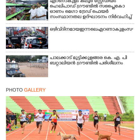
എറണാകുളം കലൂർ സ്റ്റേഡിയം
ഹെലിപാഡ് ഗ്രൗണ്ടിൽ സപ്ളൈകോ
ഓണം മെഗാ ട്രേഡ് ഫെയർ
സംസ്ഥാനതല ഉദ്ഘാടനം നിർവഹിച്ച്
സ്റ്റാൾ സന്ദർശിക്കുന്ന മുഖ്യമന്ത്രി
വി.ഡി. സതീശൻ. മന്ത്രി അനൂപ്
ഒഴിവ് ദിനമായ ഇന്നലെ എറണാകുളം സൗത്ത്
ജേക്കബ് സമീപം
പാലക്കാട് മുട്ടിക്കുളങ്ങര കെ. എ. പി
ബറ്റാലിയൻ ഗ്രൗണ്ടിൽ പരിശീലനം
PHOTO
GALLERY