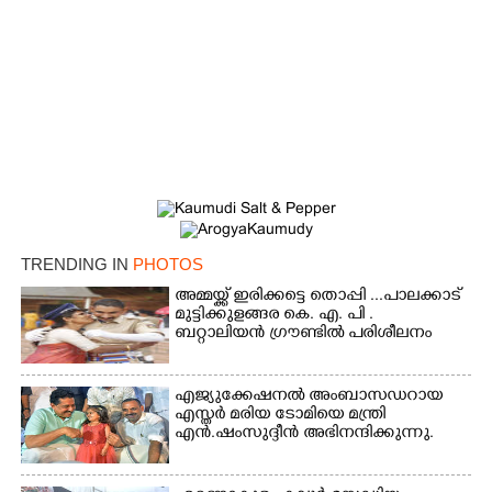
TRENDING IN
PHOTOS
×
Share this link
അമ്മയ്ക്ക് ഇരിക്കട്ടെ തൊപ്പി ...പാലക്കാട്
മുട്ടിക്കുളങ്ങര കെ. എ. പി .
ബറ്റാലിയൻ ഗ്രൗണ്ടിൽ പരിശീലനം
എജ്യുക്കേഷനൽ അംബാസഡറായ
എസ്തർ മരിയ ടോമിയെ മന്ത്രി
Copy Link
എൻ.ഷംസുദ്ദീൻ അഭിനന്ദിക്കുന്നു.