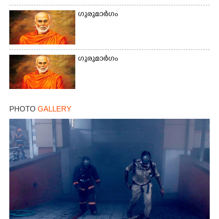
×
Share this link
ഗുരുമാർഗം
ഗുരുമാർഗം
Copy Link
PHOTO
GALLERY