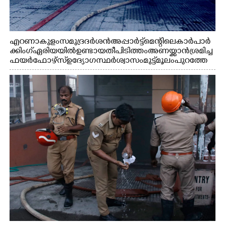
എറണാകുളം സമുദ്ര ദർശൻ അപ്പാർട്ട്മെന്റിലെ കാർ പാർ
ക്കിംഗ് ഏരിയയിൽ ഉണ്ടായ തീപിടിത്തം അണയ്ക്കാൻ ശ്രമിച്ച
ഫയർഫോഴ്സ് ഉദ്യോഗസ്ഥർ ശ്വാസം മുട്ട് മൂലം പുറത്തേ
ക്കിറങ്ങി വരുന്നു