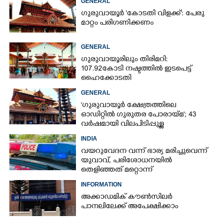
GENERAL
ഗുരുവായൂർ 'കോടതി വിളക്ക്': പേരു
മാറ്റം പരിഗണിക്കണം
GENERAL
ഗുരുവായൂരിലും തിരിമറി:
107.92 കോടി നഷ്ടത്തിൽ ഇടപെട്ട്
ഹൈക്കോടതി
GENERAL
'ഗുരുവായൂർ ക്ഷേത്രത്തിലെ
ഓഡിറ്റിൽ ഗുരുതര പോരായ്മ'; 43
വർഷമായി വിലപിടിപ്പുള്ള
വസ്തുക്കളുടെ പരിശോധന
INDIA
നടത്തിയിട്ടില്ലെന്ന് ഹൈക്കോടതി
വയറുവേദന വന്ന് ഭാര്യ മരിച്ചുവെന്ന്
യുവാവ്,​ പരിശോധനയിൽ
തെളിഞ്ഞത് മറ്റൊന്ന്
INFORMATION
അക്കാഡമിക് കൗൺസിലർ
പാനലിലേക്ക് അപേക്ഷിക്കാം