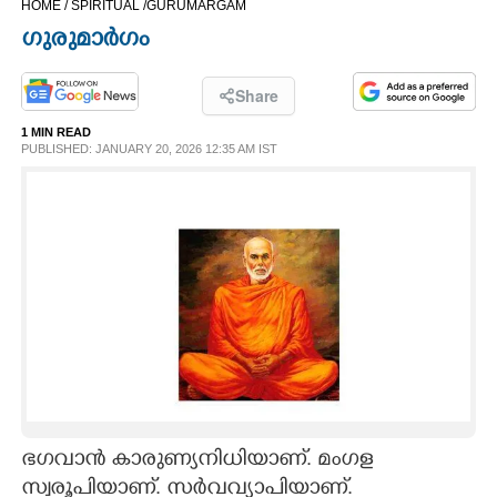
HOME /
SPIRITUAL /
GURUMARGAM
CINEMA
ഗുരുമാർഗം
OPINION
Share
1 MIN READ
PHOTOS
PUBLISHED: JANUARY 20, 2026 12:35 AM IST
LIFESTYLE
SPIRITUAL
INFO+
ART
ഭഗവാൻ കാരുണ്യനിധിയാണ്. മംഗള
ASTRO
സ്വരൂപിയാണ്. സർവവ്യാപിയാണ്.