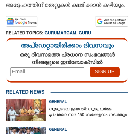
അദ്ദേഹത്തിന് തെറ്റുകൾ ക്ഷമിക്കാൻ കഴിയും.
CARTOONS
LITERATURE
RELATED TOPICS:
GURUMARGAM
,
GURU
അപ്ഡേറ്റായിരിക്കാം ദിവസവും
ZOOM
ഒരു ദിവസത്തെ പ്രധാന സംഭവങ്ങൾ
നിങ്ങളുടെ ഇൻബോക്സിൽ
CONTACT US
RELATED NEWS
GENERAL
ഗുരുദേവ ജയന്തി: ഗുരു ധർമ്മ
പ്രചരണ സഭ 150 സമ്മേളനം നടത്തും
GENERAL