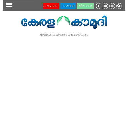
SECTIONS
ENGLISH
E-PAPER
KĀZHCHA
HOME
LATEST
MONDAY, 10 AUGUST 2026 8.00 AM IST
AUDIO
NOTIFIED NEWS
POLL
KERALA
LOCAL
NEWS 360
CASE DIARY