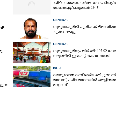
ശ്രീനാരായണ ധർമ്മസംഘം ട്രസ്റ്റ് ത
രഞ്ഞെടുപ്പ് ഒക്ടോബർ 22ന്
GENERAL
്ചു
ഗുരുവായൂരിൽ പുതിയ കീഴ്ശാന്തിമാ
ചുമതലയേറ്റു
GENERAL
രു
ഗുരുവായൂരിലും തിരിമറി: 107.92 കോട
നഷ്ടത്തിൽ ഇടപെട്ട് ഹൈക്കോടതി
INDIA
വയറുവേദന വന്ന് ഭാര്യ മരിച്ചുവെന്ന്
യുവാവ്,​ പരിശോധനയിൽ തെളിഞ്ഞത
കളുടെ
മറ്റൊന്ന്