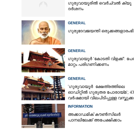
ഗുരുവായൂരിൽ വെർച്വൽ ക്യൂ
ദർശനം
GENERAL
ഗുരുദേവജയന്തി ഒരുക്കങ്ങളാരംഭിച
GENERAL
ഗുരുവായൂർ 'കോടതി വിളക്ക്': പേ
മാറ്റം പരിഗണിക്കണം
GENERAL
'ഗുരുവായൂർ ക്ഷേത്രത്തിലെ
ഓഡിറ്റിൽ ഗുരുതര പോരായ്മ'; 43
വർഷമായി വിലപിടിപ്പുള്ള വസ്തുക്
പരിശോധന നടത്തിയിട്ടില്ലെന്ന്
INFORMATION
ഹൈക്കോടതി
അക്കാഡമിക് കൗൺസിലർ
പാനലിലേക്ക് അപേക്ഷിക്കാം