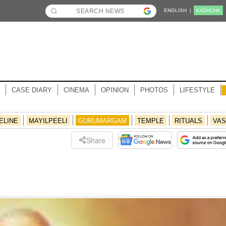
ENGLISH |
KĀZHCHA
CASE DIARY
CINEMA
OPINION
PHOTOS
LIFESTYLE
ELINE
MAYILPEELI
GURUMARGAM
TEMPLE
RITUALS
VAS
Share