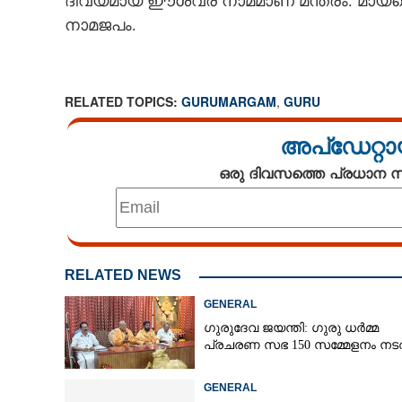
ദിവ്യമായ ഈശ്വര നാമമാണ് മന്ത്രം. മായയ
നാമജപം.
CARTOONS
LITERATURE
RELATED TOPICS:
GURUMARGAM
,
GURU
ZOOM
അപ്ഡേറ്റാ
ഒരു ദിവസത്തെ പ്രധാന
CONTACT US
RELATED NEWS
GENERAL
ഗുരുദേവ ജയന്തി: ഗുരു ധർമ്മ
പ്രചരണ സഭ 150 സമ്മേളനം നടത
GENERAL