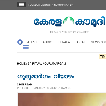
SECTIONS
FOUNDER EDITOR : K SUKUMARAN BA
HOME
LATEST
AUDIO
FRIDAY, 07 AUGUST 2026 5.15 AM IST
NOTIFIED NEWS
LATEST
AUDIO
KERALA
LOCAL
NEWS 360
POLL
KERALA
TIM
HOME /
SPIRITUAL /
GURUMARGAM
LOCAL
ഗുരുമാർഗം: വ്യാഴം
NEWS 360
1 MIN READ
PUBLISHED: JANUARY 23, 2026 12:08 AM IST
CASE DIARY