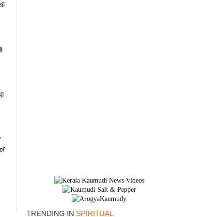
ി​
ർ
ി
്
TRENDING IN
SPIRITUAL