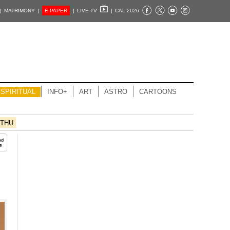
|
MATRIMONY |
E-PAPER
|
LIVE TV
|
CAL 2026
SPIRITUAL
INFO+
ART
ASTRO
CARTOONS
THU