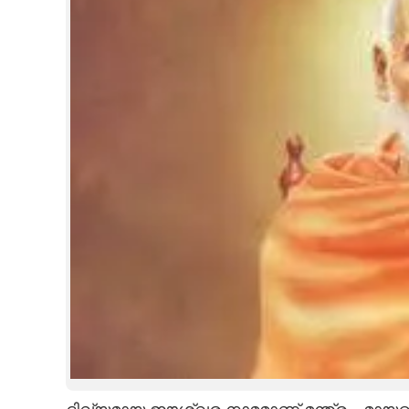
CINEMA
OPINION
PHOTOS
LIFESTYLE
SPIRITUAL
INFO+
ART
ASTRO