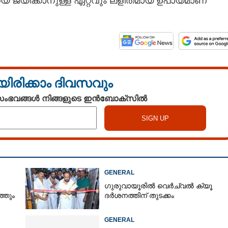
െ ജയിക്കാനുള്ള ഏറ്റവും ലളിതമായ ഉപായമാണ്
യിരിക്കാം ദിവസവും
 സംഭവങ്ങൾ നിങ്ങളുടെ ഇൻബോക്സിൽ
GENERAL
ഗുരുവായൂരിൽ വെർച്വൽ ക്യൂ
്തും
ദർശനത്തിന് തുടക്കം
GENERAL