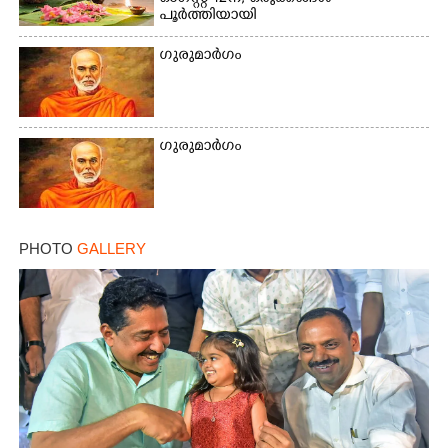
പൂർത്തിയായി
ഗുരുമാർഗം
Copy Link
ഗുരുമാർഗം
PHOTO
GALLERY