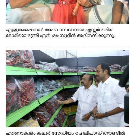
എജ്യുക്കേഷനൽ അംബാസഡറായ എസ്തർ മരിയ
ടോമിയെ മന്ത്രി എൻ.ഷംസുദ്ദീൻ അഭിനന്ദിക്കുന്നു.
എറണാകുളം കലൂർ സ്റ്റേഡിയം ഹെലിപാഡ് ഗ്രൗണ്ടിൽ