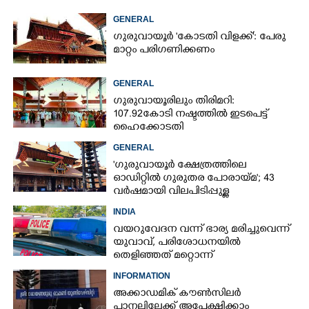
GENERAL
ഗുരുവായൂർ 'കോടതി വിളക്ക്': പേരു
മാറ്റം പരിഗണിക്കണം
GENERAL
ഗുരുവായൂരിലും തിരിമറി:
107.92 കോടി നഷ്ടത്തിൽ ഇടപെട്ട്
ഹൈക്കോടതി
GENERAL
'ഗുരുവായൂർ ക്ഷേത്രത്തിലെ
ഓഡിറ്റിൽ ഗുരുതര പോരായ്മ'; 43
വർഷമായി വിലപിടിപ്പുള്ള
വസ്തുക്കളുടെ പരിശോധന
INDIA
നടത്തിയിട്ടില്ലെന്ന് ഹൈക്കോടതി
വയറുവേദന വന്ന് ഭാര്യ മരിച്ചുവെന്ന്
യുവാവ്,​ പരിശോധനയിൽ
തെളിഞ്ഞത് മറ്റൊന്ന്
INFORMATION
അക്കാഡമിക് കൗൺസിലർ
പാനലിലേക്ക് അപേക്ഷിക്കാം