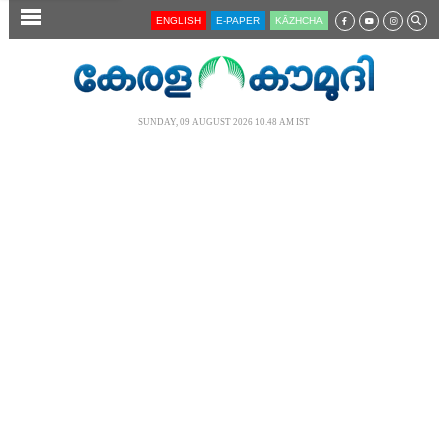
SECTIONS
ENGLISH
E-PAPER
KĀZHCHA
HOME
LATEST
SUNDAY, 09 AUGUST 2026 10.48 AM IST
AUDIO
NOTIFIED NEWS
POLL
KERALA
LOCAL
NEWS 360
CASE DIARY