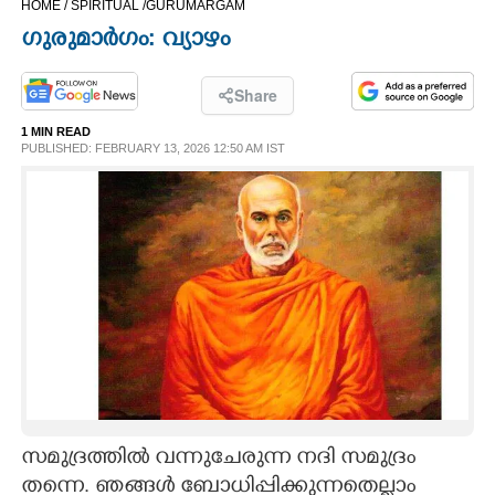
HOME /
SPIRITUAL /
GURUMARGAM
CINEMA
ഗുരുമാർഗം: വ്യാഴം
OPINION
Share
1 MIN READ
PHOTOS
PUBLISHED: FEBRUARY 13, 2026 12:50 AM IST
LIFESTYLE
SPIRITUAL
INFO+
ART
സമുദ്രത്തിൽ വന്നുചേരുന്ന നദി സമുദ്ര‌ം
ASTRO
തന്നെ. ഞങ്ങൾ ബോധിപ്പിക്കുന്നതെല്ലാം