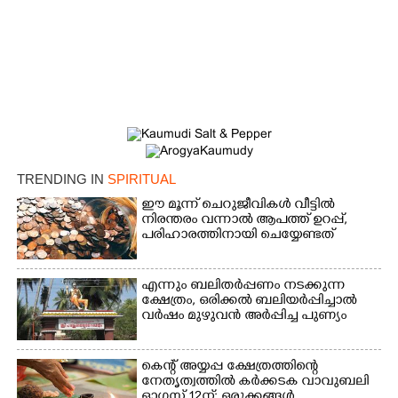
TRENDING IN
SPIRITUAL
ഈ മൂന്ന് ചെറുജീവികൾ വീട്ടിൽ
നിരന്തരം വന്നാൽ ആപത്ത് ഉറപ്പ്,​
പരിഹാരത്തിനായി ചെയ്യേണ്ടത്
എന്നും ബലിതർപ്പണം നടക്കുന്ന
ക്ഷേത്രം,​ ഒരിക്കൽ ബലിയർപ്പിച്ചാൽ
വർഷം മുഴുവൻ അർപ്പിച്ച പുണ്യം
×
Share this link
കെന്റ് അയ്യപ്പ ക്ഷേത്രത്തിന്റെ
നേതൃത്വത്തിൽ കർക്കടക വാവുബലി
ഓഗസ്റ്റ് 12ന്; ഒരുക്കങ്ങൾ