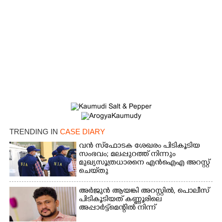
×
Share this link
Copy Link
TRENDING IN
CASE DIARY
വൻ സ്‌ഫോടക ശേഖരം പിടികൂടിയ
സംഭവം; മലപ്പുറത്ത് നിന്നും
മുഖ്യസൂത്രധാരനെ എൻഐഎ അറസ്റ്റ്
ചെയ്‌തു
അർജുൻ ആയങ്കി അറസ്റ്റിൽ, പൊലീസ്
പിടികൂടിയത് കണ്ണൂരിലെ
അപ്പാർട്ട്‌മെന്റിൽ നിന്ന്