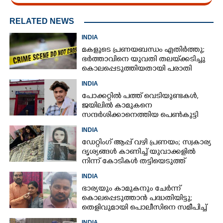
RELATED NEWS
INDIA
മകളുടെ പ്രണയബന്ധം എതിർത്തു;
ഭർത്താവിനെ യുവതി തലയ്‌ക്കടിച്ചു
കൊലപ്പെടുത്തിയതായി പരാതി
INDIA
പോക്കറ്റിൽ പത്ത് വെടിയുണ്ടകൾ,​
ജയിലിൽ കാമുകനെ
സന്ദ‌ർശിക്കാനെത്തിയ പെൺകുട്ടി
അറസ്റ്റിൽ
INDIA
ഡേറ്റിംഗ് ആപ്പ് വഴി പ്രണയം; സ്വകാര്യ
ദൃശ്യങ്ങൾ കാണിച്ച് യുവാക്കളിൽ
നിന്ന് കോടികൾ തട്ടിയെടുത്ത്
യുവതി
INDIA
ഭാര്യയും കാമുകനും ചേർന്ന്
കൊലപ്പെടുത്താൻ പദ്ധതിയിട്ടു;
തെളിവുമായി പൊലീസിനെ സമീപിച്ച്
ഭർത്താവ്
INDIA