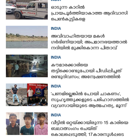
ഓടുന്ന കാറിൽ
പ്രായപൂർത്തിയാകാത്ത ആദിവാസി
പെൺകുട്ടികളെ
കൂട്ടബലാത്സംഗത്തിന് ഇരയാക്കി;
INDIA
മൂന്ന് പേർ പിടിയിൽ
അവിവാഹിതയായ മകൾ
ഗർഭിണിയായി; അപമാനഭയത്താൽ
നദിയിൽ മുക്കികൊന്ന പിതാവ്
അറസ്റ്റിൽ
INDIA
കൗമാരക്കാരിയെ
തട്ടിക്കൊണ്ടുപോയി പീഡിപ്പിച്ചത്
രണ്ടുദിവസം; അന്വേഷണത്തിൽ
നിർണായകമായത് ഓൺലൈൻ
INDIA
ഫുഡ് ഡെലിവറി
'പണമില്ലെങ്കിൽ പോയി ചാകണം',
സുഹൃത്തുക്കളുടെ പരിഹാസത്തിൽ
വ്യവസായിയുടെ ആത്മഹത്യ, മൂന്ന്
പേർ അറസ്റ്റിൽ
INDIA
വീട്ടിൽ ഒറ്റയ്‌ക്കായിരുന്ന 15 കാരിയെ
ബലാത്സംഗം ചെയ്‌ത്
കൊലപ്പെടുത്തി; 17കാരനുൾപ്പടെ