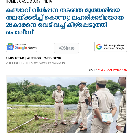
HOME /
CASE DIARY /
INDIA
CINEMA
കഞ്ചാവ് വിൽപ്പന തടഞ്ഞ മുത്തശിയെ
തലയ്‌ക്കടിച്ച് കൊന്നു; ലഹരിക്കടിമയായ
OPINION
26കാരനെ വെടിവച്ച് കീഴ്‌പ്പെടുത്തി
പൊലീസ്
PHOTOS
Share
LIFESTYLE
1 MIN READ
| AUTHOR :
WEB DESK
PUBLISHED: JULY 02, 2026 12:39 PM IST
READ
ENGLISH VERSION
SPIRITUAL
INFO+
ART
ASTRO