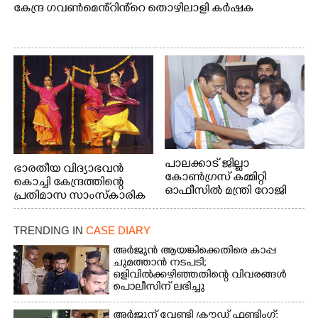
കേന്ദ്ര ഗവൺമെൻ്റിൻ്റെ തൊഴിലാളി കർഷക
പാലക്കാട് ജില്ലാ
ഭാരതീയ വിദ്യാഭവൻ
കോൺഗ്രസ് കമ്മിറ്റി
കൊച്ചി കേന്ദ്രത്തിന്റെ
ഓഫീസിൽ മന്ത്രി റോജി
പ്രതിമാസ സാംസ്കാരിക
എം ജോണിന്
പരിപാടിയുടെ ഭാഗമായി
ടി.ഡി റോഡിലെ ഭാരതീയ
TRENDING IN
CASE DIARY
വിദ്യാഭവൻ സർദാർ
പട്ടേൽ സഭാഗൃഹത്തിൽ
അർജുൻ ആയങ്കിക്കെതിരെ കാപ്പ
എം. അക്ഷതയുടെ
ചുമത്താൻ നടപടി;
ഒളിവിൽക്കഴി‌ഞ്ഞതിന്റെ വിവരങ്ങൾ
നേതൃത്വത്തിൽ
പൊലീസിന് ലഭിച്ചു
അവതരിപ്പിച്ച ലയ നമൻ
കഥക് നൃത്തത്തിൽ നിന്ന്
അർജുന് വേണ്ടി ക്രൗഡ് ഫണ്ടിംഗ്;