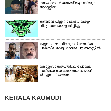
സഹോദരൻ അജയ് ആയങ്കിയും
അറസ്റ്റിൽ
കഞ്ചാവ് വില്പന ചോദ്യം ചെയ്ത
വിദ്യാർത്ഥികളെ മർദ്ദിച്ചു
കല്ലമ്പലത്ത് വീണ്ടും നിരോധിത
പുകയില വേട്ട: രണ്ടുപേർ അറസ്റ്റിൽ
കൊള്ളസങ്കേതത്തിലെ പോലെ:
സ്വർണക്കടക്കാരെ തകർക്കാൻ
ജി.എസ്.ടി റെയ്ഡ്
KERALA KAUMUDI