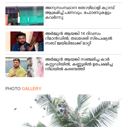
അന്യസംസ്ഥാന തൊഴിലാളി ക്യാമ്പ്
ആക്രമിച്ച് പണവും, ഫോണുകളും
കവർന്നു
അർജുൻ ആയങ്കി 14 ദിവസം
റിമാൻഡിൽ; തലശേരി സ്‌പെഷ്യൽ
സബ് ജയിലിലേക്ക് മാറ്റി
അർജുൻ ആയങ്കി സഞ്ചരിച്ച കാർ
കസ്റ്റഡിയിൽ,​ കണ്ണൂരിൽ ഉപേക്ഷിച്ച
നിലയിൽ കണ്ടെത്തി
PHOTO
GALLERY