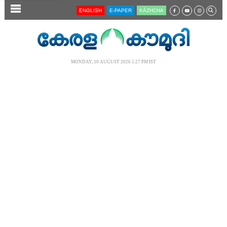
SECTIONS
ENGLISH
E-PAPER
KĀZHCHA
HOME
LATEST
MONDAY, 10 AUGUST 2026 5.27 PM IST
AUDIO
NOTIFIED NEWS
POLL
KERALA
LOCAL
NEWS 360
CASE DIARY