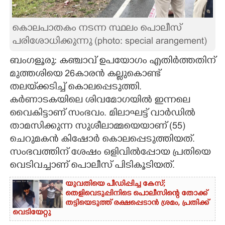
CARTOONS
കൊലപാതകം നടന്ന സ്ഥലം പൊലീസ്
പരിശോധിക്കുന്നു (photo: special arangement)
LITERATURE
ബംഗളൂരു: കഞ്ചാവ് ഉപയോഗം എതിർത്തതിന്
മുത്തശിയെ 26കാരൻ കല്ലുകൊണ്ട്
ZOOM
തലയ്‌ക്കടിച്ച് കൊലപ്പെടുത്തി.
കർണാടകയിലെ ശിവമോഗയിൽ ഇന്നലെ
CONTACT US
വൈകിട്ടാണ് സംഭവം. മിലാഘട്ട് വാർഡിൽ
താമസിക്കുന്ന സുശീലാമ്മയെയാണ് (55)
ചെറുമകൻ കിഷോർ കൊലപ്പെടുത്തിയത്.
സംഭവത്തിന് ശേഷം ഒളിവിൽപ്പോയ പ്രതിയെ
വെടിവച്ചാണ് പൊലീസ് പിടികൂടിയത്.
യുവതിയെ പീഡിപ്പിച്ച കേസ്;
തെളിവെടുപ്പിനിടെ പൊലീസിന്റെ തോക്ക്
തട്ടിയെടുത്ത് രക്ഷപ്പെടാൻ ശ്രമം, പ്രതിക്ക്
വെടിയേറ്റു