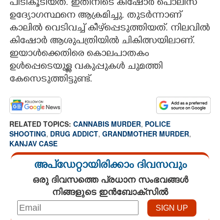
പിടികൂടിയത്. ഇതിനിടെ കിഷോർ പൊലീസ്
ഉദ്യോഗസ്ഥനെ ആക്രമിച്ചു. തുടർന്നാണ്
കാലിൽ വെടിവച്ച് കീഴ്‌പ്പെടുത്തിയത്. നിലവിൽ
കിഷോർ ആശുപത്രിയിൽ ചികിത്സയിലാണ്.
ഇയാൾക്കെതിരെ കൊലപാതകം
ഉൾപ്പെടെയുള്ള വകുപ്പുകൾ ചുമത്തി
കേസെടുത്തിട്ടുണ്ട്.
RELATED TOPICS:
CANNABIS MURDER
,
POLICE
SHOOTING
,
DRUG ADDICT
,
GRANDMOTHER MURDER
,
KANJAV CASE
അപ്ഡേറ്റായിരിക്കാം ദിവസവും
ഒരു ദിവസത്തെ പ്രധാന സംഭവങ്ങൾ
നിങ്ങളുടെ ഇൻബോക്സിൽ