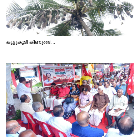
കൂട്ടുകൂടി കിണുങ്ങി...