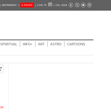
|
MATRIMONY |
E-PAPER
|
LIVE TV
|
CAL 2026
SPIRITUAL
INFO+
ART
ASTRO
CARTOONS
ION