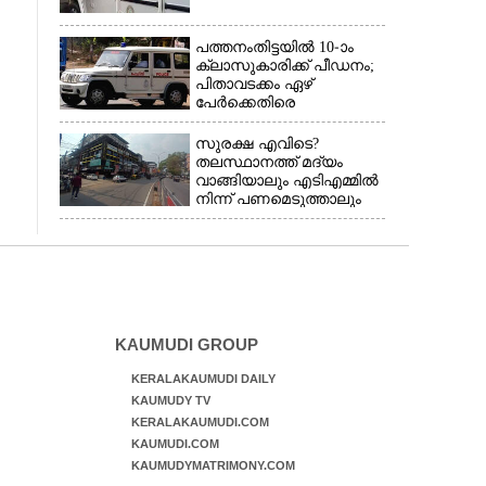
പത്തനംതിട്ടയിൽ 10-ാം
ക്ലാസുകാരിക്ക് പീഡനം;
പിതാവടക്കം ഏഴ്
പേർക്കെതിരെ
വെളിപ്പെടുത്തൽ,
മൂന്നുപേർ അറസ്റ്റിൽ
സുരക്ഷ എവിടെ?​
തലസ്ഥാനത്ത് മദ്യം
വാങ്ങിയാലും എടിഎമ്മിൽ
നിന്ന് പണമെടുത്താലും
പങ്കുചോദിച്ച്
സാമൂഹ്യവിരുദ്ധർ
KAUMUDI GROUP
KERALAKAUMUDI DAILY
KAUMUDY TV
KERALAKAUMUDI.COM
KAUMUDI.COM
KAUMUDYMATRIMONY.COM