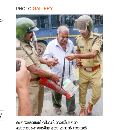
PHOTO
GALLERY
യ
മുഖ്യമന്ത്രി വി.ഡി.സതീശനെ
കാണാനെത്തിയ മോഹനൻ നായർ