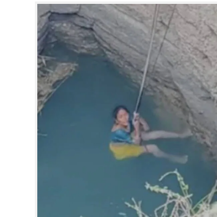
CINEMA
OPINION
PHOTOS
LIFESTYLE
SPIRITUAL
INFO+
ART
ASTRO