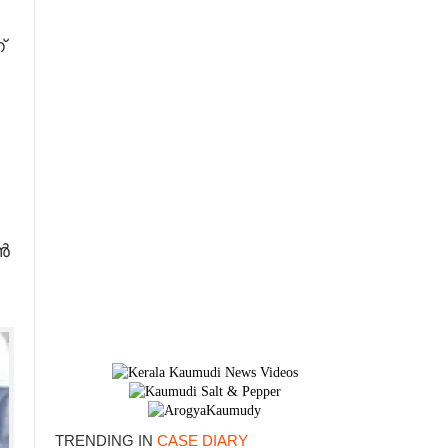
്
ൻ
TRENDING IN
CASE DIARY