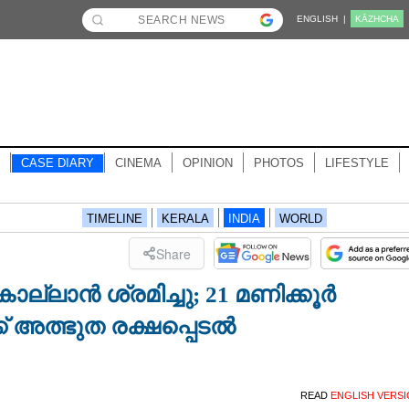
ENGLISH |
KĀZHCHA
CASE DIARY
CINEMA
OPINION
PHOTOS
LIFESTYLE
TIMELINE
KERALA
INDIA
WORLD
Share
 കൊല്ലാൻ ശ്രമിച്ചു; 21 മണിക്കൂർ
് അത്ഭുത രക്ഷപ്പെടൽ
READ
ENGLISH VERS