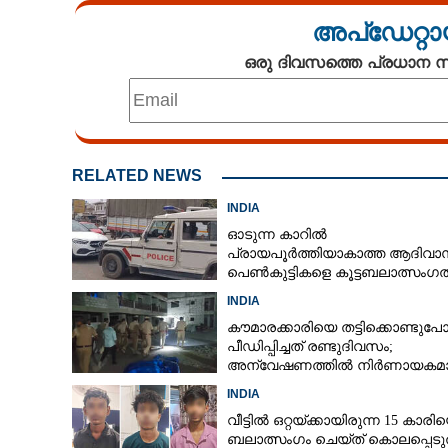
അപ്ഡേറ്റാ
ഒരു ദിവസത്തെ പ്രധാന
RELATED NEWS
INDIA
ഓടുന്ന കാറിൽ
പ്രായപൂർത്തിയാകാത്ത ആദിവാ
പെൺകുട്ടികളെ കൂട്ടബലാത്സംഗത്
ഇരയാക്കി; മൂന്ന് പേർ പിടിയിൽ
INDIA
കൗമാരക്കാരിയെ തട്ടിക്കൊണ്ടുപ
പീഡിപ്പിച്ചത് രണ്ടുദിവസം;
അന്വേഷണത്തിൽ നിർണായകമ
ഓൺലൈൻ ഫുഡ് ഡെലിവറി
INDIA
വീട്ടിൽ ഒറ്റയ്‌ക്കായിരുന്ന 15 കാരി
ബലാത്സംഗം ചെയ്‌ത് കൊലപ്പെടുത