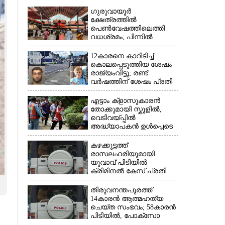
ഗുരുവായൂർ
ക്ഷേത്രത്തിൽ
പെൺവേഷത്തിലെത്തി
വധശ്രമം; പിന്നിൽ
വിദേശത്തുള്ള ഭാര്യക്ക്
ചിത്രങ്ങൾ അയച്ചതിലെ
12കാരനെ കാറിടിച്ച്
പക
കൊലപ്പെടുത്തിയ ശേഷം
രാജ്യംവിട്ടു; രണ്ട്
×
വർഷത്തിന് ശേഷം പ്രതി
പിടിയിൽ
എട്ടാം ക്ളാസുകാരൻ
തോക്കുമായി സ്കൂളിൽ,
വെടിവയ്പ്പിൽ
അദ്ധ്യാപകൻ ഉൾപ്പെടെ
രണ്ടുമരണം; 15 പേർക്ക്
പരിക്ക്
കഴക്കൂട്ടത്ത്
രാസലഹരിയുമായി
യുവാവ് പിടിയിൽ
ക്രിമിനൽ കേസ് പ്രതി
ഓടി രക്ഷപ്പെട്ടു
തിരുവനന്തപുരത്ത്
14കാരൻ ആത്മഹത്യ
ചെയ്ത സംഭവം; 58കാരൻ
പിടിയിൽ, പോക്‌സോ
ചുമത്തി അറസ്റ്റ്