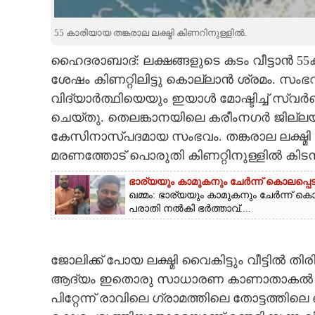
CARTOONS
55 കാരിയായ തങ്കരാല ലക്ഷ്മി കിണറിനുള്ളിൽ.
ഹൈദരാബാദ്: ലക്ഷങ്ങളുടെ കടം വീട്ടാൻ 55
LITERATURE
ശേഷം കിണറ്റിലിട്ടു കൊല്ലാൻ ശ്രമം. സംഭവ
വിദ്യാർത്ഥിയെയും ഇയാൾ മോഷ്ടിച്ച് സ്വർ
ZOOM
ചെയ്തു. തെലങ്കാനയിലെ കരീംനഗർ ജില്ലയി
കേസിനാസ്പദമായ സംഭവം. തങ്കരാല ലക്ഷ്മി
CONTACT US
മരണത്തോട് പൊരുതി കിണറ്റിനുള്ളിൽ കിടന്
ഭാര്യയും കാമുകനും ചേർന്ന് കൊലപ്പെട
ഖമ്മം: ഭാര്യയും കാമുകനും ചേർന്ന്
പരാതി നൽകി ഭർത്താവ്....
ജോലിക്ക് പോയ ലക്ഷ്മി വൈകിട്ടും വീട്ടി
ആദ്യം ഇതൊരു സാധാരണ കാണാതാകൽ കേസ
പിറ്റേന്ന് രാവിലെ ഗ്രാമത്തിലെ തോട്ടത്തിലെ ഒ