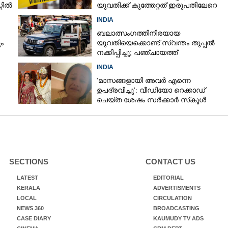
്റിൽ
യുവതിക്ക് കുത്തേറ്റത് ഇരുപതിലേറെ
തവണ
INDIA
ബലാത്സംഗത്തിനിരയായ
ം
യുവതിയെക്കൊണ്ട് സ്വന്തം തുപ്പൽ
നക്കിപ്പിച്ചു; പഞ്ചായത്ത്
അംഗങ്ങൾക്കെതിരെ കേസെടുത്ത്
INDIA
പൊലീസ്‌
'മാസങ്ങളായി അവർ എന്നെ
ഉപദ്രവിച്ചു': വീഡിയോ റെക്കാഡ്
ചെയ്ത ശേഷം സർക്കാർ സ്‌കൂൾ
അദ്ധ്യാപിക ജീവനൊടുക്കി
SECTIONS
CONTACT US
LATEST
EDITORIAL
KERALA
ADVERTISMENTS
LOCAL
CIRCULATION
NEWS 360
BROADCASTING
CASE DIARY
KAUMUDY TV ADS