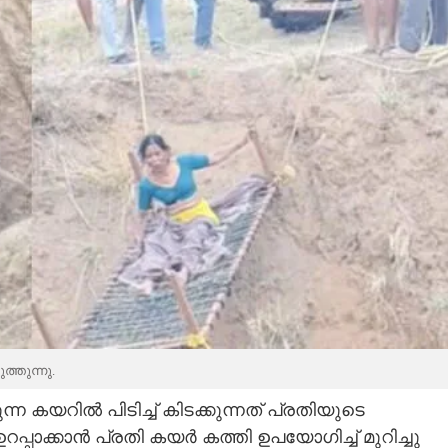
Share this link
Copy Link
ള്ളിയിട്ട് കൊല്ലാൻ
ത്തുന്നു.
പൊരുതി 55കാരിക്ക് അത്ഭുത രക്ഷപ്പെടൽ
ന്ന കയറിൽ പിടിച്ച് കിടക്കുന്നത് പ്രതിയുടെ
് ഉറപ്പാക്കാൻ പ്രതി കയർ കത്തി ഉപയോഗിച്ച് മുറിച്ചു