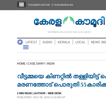
SECTIONS
FOUNDER EDITOR : K SUKUMARAN BA
HOME
LATEST
AUDIO
SATURDAY, 08 AUGUST 2026 12.02 AM IST
NOTIFIED NEWS
LATEST
AUDIO
KERALA
LOCAL
NEWS 360
POLL
KERALA
HOME /
CASE DIARY /
INDIA
LOCAL
വീട്ടമ്മയെ കിണറ്റിൽ തള്ളിയിട്ട്
NEWS 360
മരണത്തോട് പൊരുതി 55കാരിക്ക
2 MIN READ
| AUTHOR :
WEB DESK
CASE DIARY
PUBLISHED: JULY 05, 2026 11:52 AM IST