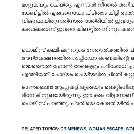
മാറ്റുകയും ചെയ്തു. എന്നാൽ നീന്തൽ അറിയാമ
കേബിളിൽ എങ്ങനെയോ പിടിത്തം കിട്ടി രാത്ര
വിജനമായിരുന്നതിനാൽ രാത്രിയിൽ ഇവരുടെ നി
കർഷകരാണ് ഇവരെ കിണറ്റിൽ നിന്നും കണ്ടെ
പൊലീസ് കമ്മീഷണറുടെ നേതൃത്വത്തിൽ പ്
അന്വേഷണത്തിൽ റാപ്പിഡോ ബൈക്കിന്റെ ബുക
മൊബൈൽ ഫോൺ രേഖകളും പരിശോധിച്ചാണ് പ
എത്തിയത്. ചോദ്യം ചെയ്യലിൽ പ്രതി കുറ്റം 
ഓൺലൈൻ ആപ്പുകളിലൂടെയും ബെറ്റിംഗിലൂട
ദിനേഷിനുണ്ടായിരുന്നു. ഈ കടം വീട്ടാനാണ് വ
പൊലീസ് പറഞ്ഞു. പ്രതിയെ കോടതിയിൽ ഹാ
RELATED TOPICS:
CRIMENEWS
,
WOMAN ESCAPE
,
WOM