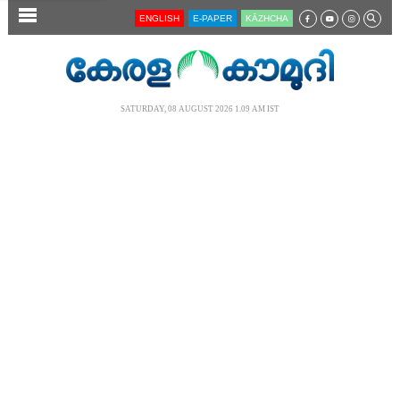
SECTIONS
ENGLISH
E-PAPER
KĀZHCHA
HOME
LATEST
SATURDAY, 08 AUGUST 2026 1.09 AM IST
AUDIO
NOTIFIED NEWS
POLL
KERALA
LOCAL
NEWS 360
CASE DIARY