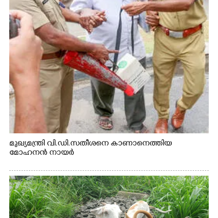
മുഖ്യമന്ത്രി വി.ഡി.സതീശനെ കാണാനെത്തിയ
മോഹനൻ നായർ