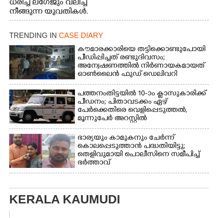
ധരിച്ച് ലഗേജും വലിച്ച്
നീങ്ങുന്ന യുവതികൾ.
എറണാകുളം മേനകയിൽ
നിന്നുള്ള കാഴ്ച
TRENDING IN
CASE DIARY
കൗമാരക്കാരിയെ തട്ടിക്കൊണ്ടുപോയി
പീഡിപ്പിച്ചത് രണ്ടുദിവസം;
അന്വേഷണത്തിൽ നിർണായകമായത്
ഓൺലൈൻ ഫുഡ് ഡെലിവറി
പത്തനംതിട്ടയിൽ 10-ാം ക്ലാസുകാരിക്ക്
പീഡനം; പിതാവടക്കം ഏഴ്
പേർക്കെതിരെ വെളിപ്പെടുത്തൽ,
മൂന്നുപേർ അറസ്റ്റിൽ
ഭാര്യയും കാമുകനും ചേർന്ന്
കൊലപ്പെടുത്താൻ പദ്ധതിയിട്ടു;
തെളിവുമായി പൊലീസിനെ സമീപിച്ച്
ഭർത്താവ്
KERALA KAUMUDI