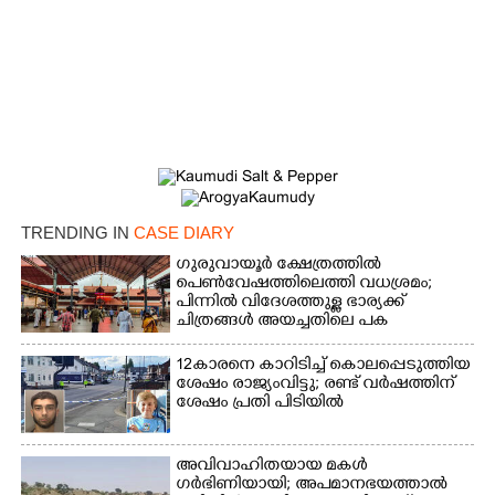
×
Share this link
Copy Link
TRENDING IN
CASE DIARY
ഗുരുവായൂർ ക്ഷേത്രത്തിൽ
പെൺവേഷത്തിലെത്തി വധശ്രമം;
പിന്നിൽ വിദേശത്തുള്ള ഭാര്യക്ക്
ചിത്രങ്ങൾ അയച്ചതിലെ പക
12കാരനെ കാറിടിച്ച് കൊലപ്പെടുത്തിയ
ശേഷം രാജ്യംവിട്ടു; രണ്ട് വർഷത്തിന്
ശേഷം പ്രതി പിടിയിൽ
അവിവാഹിതയായ മകൾ
ഗർഭിണിയായി; അപമാനഭയത്താൽ