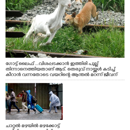
ഗോട്ട് ലൈഫ് ...വിശപ്പടക്കാൻ ഇത്തിരി പുല്ല്
തിന്നാനെത്തിയതാണ് ആട്. തെരുവ് നായ്ക്കൾ കടിച്ച്
കീറാൻ വന്നതോടെ വയറിന്റെ ആന്തൽ മറന്ന് ജീവന്
വേണ്ടിയായി ഓട്ടം. എറണാകുളം വാത്തുരുത്തിയിൽ
നിന്നുള്ള കാഴ്ച
ചാറ്റൽ മഴയിൽ മഴക്കോട്ട്