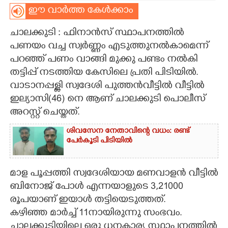
ഈ വാർത്ത കേൾക്കാം
CARTOONS
ചാലക്കുടി : ഫിനാൻസ് സ്ഥാപനത്തിൽ
പണയം വച്ച സ്വർണ്ണം എടുത്തുനൽകാമെന്ന്
LITERATURE
പറഞ്ഞ് പണം വാങ്ങി മുക്കു പണ്ടം നൽകി
തട്ടിപ്പ് നടത്തിയ കേസിലെ പ്രതി പിടിയിൽ.
ZOOM
വാടാനപ്പള്ളി സ്വദേശി പുത്തൻവീട്ടിൽ വീട്ടിൽ
ഇല്യാസി(46) നെ ആണ് ചാലക്കുടി പൊലീസ്
CONTACT US
അറസ്റ്റ് ചെയ്തത്.
ശിവസേന നേതാവിന്റെ വധം: രണ്ട്
പേർകൂടി പിടിയിൽ
മാള പൂപ്പത്തി സ്വദേശിയായ മണവാളൻ വീട്ടിൽ
ബിനോജ് പോൾ എന്നയാളുടെ 3,21000
രൂപയാണ് ഇയാൾ തട്ടിയെടുത്തത്.
കഴിഞ്ഞ മാർച്ച് 11നായിരുന്നു സംഭവം.
ചാലക്കുടിയിലെ ഒരു ധനകാര്യ സ്ഥാപനത്തിൽ