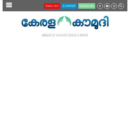
SECTIONS
ENGLISH
E-PAPER
KĀZHCHA
HOME
LATEST
FRIDAY, 07 AUGUST 2026 8.11 PM IST
AUDIO
NOTIFIED NEWS
POLL
KERALA
LOCAL
NEWS 360
CASE DIARY