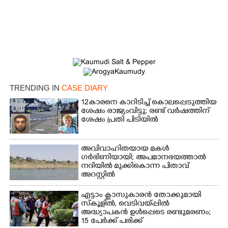
Copy Link
TRENDING IN
CASE DIARY
12കാരനെ കാറിടിച്ച് കൊലപ്പെടുത്തിയ
ശേഷം രാജ്യംവിട്ടു; രണ്ട് വർഷത്തിന്
ശേഷം പ്രതി പിടിയിൽ
അവിവാഹിതയായ മകൾ
ഗർഭിണിയായി; അപമാനഭയത്താൽ
നദിയിൽ മുക്കികൊന്ന പിതാവ്
അറസ്റ്റിൽ
എട്ടാം ക്ളാസുകാരൻ തോക്കുമായി
സ്കൂളിൽ, വെടിവയ്പ്പിൽ
അദ്ധ്യാപകൻ ഉൾപ്പെടെ രണ്ടുമരണം;
15 പേർക്ക് പരിക്ക്