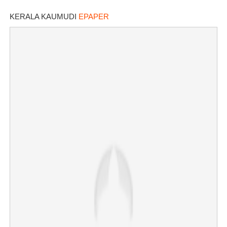
കസ്റ്റഡിയിലെടുത്തപ്പോൾ
തെളിഞ്ഞത് വൻഗൂഢാലോചന
KERALA KAUMUDI
EPAPER