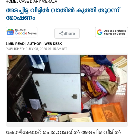
HOME /
CASE DIARY /
KERALA
CINEMA
അടച്ചിട്ട വീട്ടിൽ വാതിൽ കുത്തി തുറന്ന്
മോഷണം
OPINION
Share
PHOTOS
1 MIN READ
| AUTHOR :
WEB DESK
PUBLISHED: JULY 08, 2026 01:45 AM IST
LIFESTYLE
SPIRITUAL
INFO+
ART
ASTRO
കോഴിക്കോട്: പെരുവട്ടൂരിൽ അടച്ചിട്ട വീട്ടിൽ