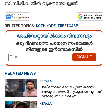
സി.സി.ടി.വിയിൽ വ്യക്തമായിട്ടുണ്ട്.
RELATED TOPICS:
KOZHIKODE
,
THEFTCASE
അപ്ഡേറ്റായിരിക്കാം ദിവസവും
ഒരു ദിവസത്തെ പ്രധാന സംഭവങ്ങൾ
നിങ്ങളുടെ ഇൻബോക്സിൽ
RELATED NEWS
KERALA
പാലിയേക്കര ടോൾ പ്ലാസ കടന്ന്
അർജുൻ ആയങ്കി,​ ദൃശ്യങ്ങൾ പുറത്ത്
; വടക്കുംനാഥ ക്ഷേത്ര
മൈതാനത്തുണ്ടെന്ന് ഫേസ്ബുക്ക്
KERALA
പോസ്റ്റ്