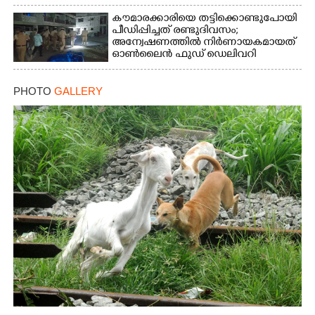
കൗമാരക്കാരിയെ തട്ടിക്കൊണ്ടുപോയി
പീഡിപ്പിച്ചത് രണ്ടുദിവസം;
അന്വേഷണത്തിൽ നിർണായകമായത്
ഓൺലൈൻ ഫുഡ് ഡെലിവറി
PHOTO
GALLERY