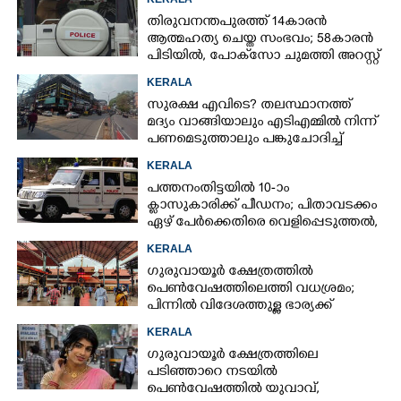
തിരുവനന്തപുരത്ത് 14കാരൻ
ആത്മഹത്യ ചെയ്ത സംഭവം; 58കാരൻ
പിടിയിൽ, പോക്‌സോ ചുമത്തി അറസ്റ്റ്
KERALA
സുരക്ഷ എവിടെ?​ തലസ്ഥാനത്ത്
മദ്യം വാങ്ങിയാലും എടിഎമ്മിൽ നിന്ന്
പണമെടുത്താലും പങ്കുചോദിച്ച്
സാമൂഹ്യവിരുദ്ധർ
KERALA
പത്തനംതിട്ടയിൽ 10-ാം
ക്ലാസുകാരിക്ക് പീഡനം; പിതാവടക്കം
ഏഴ് പേർക്കെതിരെ വെളിപ്പെടുത്തൽ,
മൂന്നുപേർ അറസ്റ്റിൽ
KERALA
ഗുരുവായൂർ ക്ഷേത്രത്തിൽ
പെൺവേഷത്തിലെത്തി വധശ്രമം;
പിന്നിൽ വിദേശത്തുള്ള ഭാര്യക്ക്
ചിത്രങ്ങൾ അയച്ചതിലെ പക
KERALA
ഗുരുവായൂർ ക്ഷേത്രത്തിലെ
പടിഞ്ഞാറെ നടയിൽ
പെൺവേഷത്തിൽ യുവാവ്,​