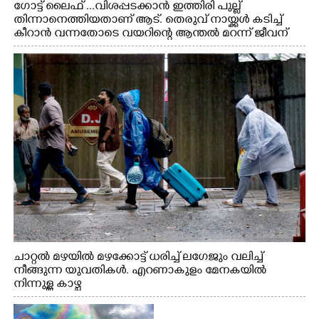
ഗോട്ട് ലൈഫ് ...വിശപ്പടക്കാൻ ഇത്തിരി പുല്ല്
തിന്നാനെത്തിയതാണ് ആട്. തെരുവ് നായ്ക്കൾ കടിച്ച്
കീറാൻ വന്നതോടെ വയറിന്റെ ആന്തൽ മറന്ന് ജീവന്
വേണ്ടിയായി ഓട്ടം. എറണാകുളം വാത്തുരുത്തിയിൽ
നിന്നുള്ള കാഴ്ച
ചാറ്റൽ മഴയിൽ മഴക്കോട്ട് ധരിച്ച് ലഗേജും വലിച്ച്
നീങ്ങുന്ന യുവതികൾ. എറണാകുളം മേനകയിൽ
നിന്നുള്ള കാഴ്ച