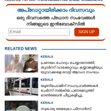
അപ്ഡേറ്റായിരിക്കാം ദിവസവും
ഒരു ദിവസത്തെ പ്രധാന സംഭവങ്ങൾ
നിങ്ങളുടെ ഇൻബോക്സിൽ
RELATED NEWS
KERALA
പ്രണയം ചോദ്യം ചെയ്യാനെത്തി,​
തുടർന്ന് വാക്കേറ്റവും കയ്യാങ്കളിയും;
യുവാക്കളെ വെട്ടി ആറംഗ സംഘം
KERALA
യൂണിഫോമിന് സഹപ്രവർത്തകർ
ചേർന്ന് നൽകിയ പണമെടുത്ത്
ഓൺലൈൻ ചീട്ടുകളിച്ചു,​
പൊലീസുകാരൻ തട്ടിയത് ഏഴ് ലക്ഷം
KERALA
രൂപ
സ്വകാര്യ മൈക്രോ ഫിനാൻസ്