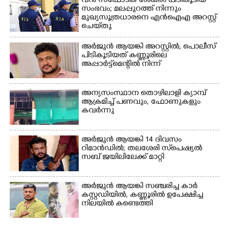
വൻ സ്‌ഫോടക ശേഖരം പിടികൂടിയ
സംഭവം; മലപ്പുറത്ത് നിന്നും
മുഖ്യസൂത്രധാരനെ എൻഐഎ അറസ്റ്റ്
ചെയ്‌തു
അർജുൻ ആയങ്കി അറസ്റ്റിൽ, പൊലീസ്
Copy Link
പിടികൂടിയത് കണ്ണൂരിലെ
അപ്പാർട്ട്‌മെന്റിൽ നിന്ന്
അന്യസംസ്ഥാന തൊഴിലാളി ക്യാമ്പ്
ആക്രമിച്ച് പണവും, ഫോണുകളും
കവർന്നു
അർജുൻ ആയങ്കി 14 ദിവസം
റിമാൻഡിൽ; തലശേരി സ്‌പെഷ്യൽ
സബ് ജയിലിലേക്ക് മാറ്റി
അർജുൻ ആയങ്കി സഞ്ചരിച്ച കാർ
കസ്റ്റഡിയിൽ,​ കണ്ണൂരിൽ ഉപേക്ഷിച്ച
നിലയിൽ കണ്ടെത്തി