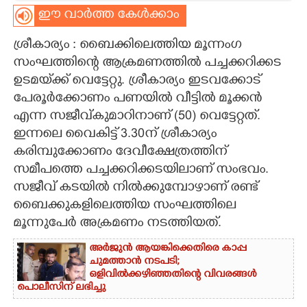
ഈ വാർത്ത കേൾക്കാം
CARTOONS
ശ്രീകാര്യം : ബൈക്കിലെത്തിയ മൂന്നംഗ
സംഘത്തിന്റെ ആക്രമണത്തിൽ പച്ചക്കറിക്കട
LITERATURE
ഉടമയ്‌ക്ക് വെട്ടേറ്റു. ശ്രീകാര്യം ഇടവക്കോട്
പേരൂർക്കോണം പണയിൽ വീട്ടിൽ മൂക്കൻ
ZOOM
എന്ന സജീവ്കുമാറിനാണ് (50) വെട്ടേറ്റത്.
ഇന്നലെ വൈകിട്ട് 3.30ന് ശ്രീകാര്യം
CONTACT US
കരിമ്പുക്കോണം ദേവീക്ഷേത്രത്തിന്
സമീപത്തെ പച്ചക്കറിക്കടയിലാണ് സംഭവം.
സജീവ് കടയിൽ നിൽക്കുമ്പോഴാണ് രണ്ട്
ബൈക്കുകളിലെത്തിയ സംഘത്തിലെ
മൂന്നുപേർ അക്രമണം നടത്തിയത്.
അർജുൻ ആയങ്കിക്കെതിരെ കാപ്പ
ചുമത്താൻ നടപടി;
ഒളിവിൽക്കഴി‌ഞ്ഞതിന്റെ വിവരങ്ങൾ
പൊലീസിന് ലഭിച്ചു