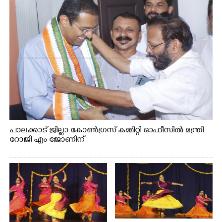
പാലക്കാട് ജില്ലാ കോൺഗ്രസ് കമ്മിറ്റി ഓഫീസിൽ മന്ത്രി
റോജി എം ജോണിന്