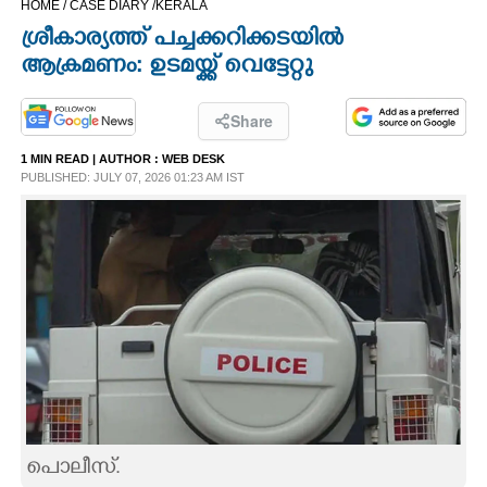
HOME /
CASE DIARY /
KERALA
CINEMA
ശ്രീകാര്യത്ത് പച്ചക്കറിക്കടയിൽ
ആക്രമണം: ഉടമയ്ക്ക് വെട്ടേറ്റു
OPINION
Share
PHOTOS
1 MIN READ
| AUTHOR :
WEB DESK
PUBLISHED: JULY 07, 2026 01:23 AM IST
LIFESTYLE
SPIRITUAL
INFO+
ART
ASTRO
പൊലീസ്.