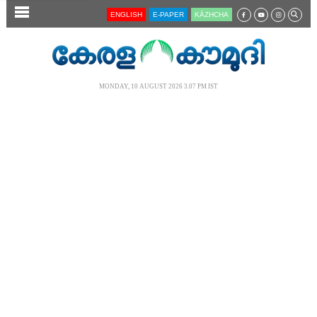
SECTIONS
ENGLISH
E-PAPER
KĀZHCHA
HOME
LATEST
MONDAY, 10 AUGUST 2026 3.07 PM IST
AUDIO
NOTIFIED NEWS
POLL
KERALA
LOCAL
NEWS 360
CASE DIARY