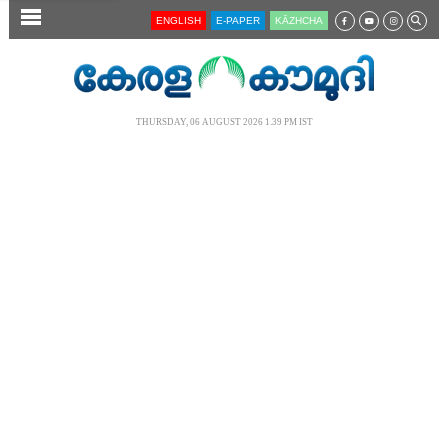
SECTIONS
ENGLISH
E-PAPER
KĀZHCHA
HOME
LATEST
THURSDAY, 06 AUGUST 2026 1.39 PM IST
AUDIO
NOTIFIED NEWS
POLL
KERALA
LOCAL
NEWS 360
CASE DIARY