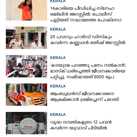
KERALA
14കാരിയെ പീഡിപ്പിച്ച സ്‌നേഹ
മെർലിൻ അറസ്റ്റിൽ; പൊലീസ്
പൂട്ടിയത് നാലാമത്തെ പോക്‌സോ
കേസിൽ
KERALA
25 പവനും ഹാർഡ് ഡിസ്കും
കവർന്ന കണ്ണപ്പൻ രതീഷ് അറസ്റ്റിൽ
KERALA
'കടയുടമ പറഞ്ഞു പണം നൽകാൻ';
മാസ്‌ക് ധരിച്ചെത്തി ജീവനക്കാരിയെ
പറ്റിച്ചു, നഷ്‌ടമായത് 6000 രൂപ
KERALA
ആംബുലൻസ് ജീവനക്കാരനെ
ആക്രമിക്കാൻ ശ്രമിച്ചെന്ന് പരാതി
KERALA
വൃദ്ധ ദമ്പതികളുടെ 12 പവൻ
കവർന്ന യുവാവ് പിടിയിൽ