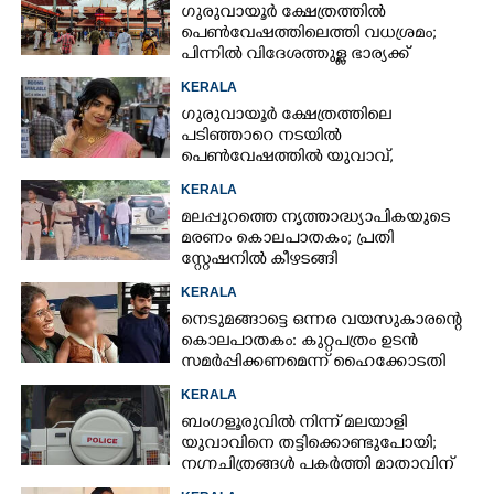
ഗുരുവായൂർ ക്ഷേത്രത്തിൽ
പെൺവേഷത്തിലെത്തി വധശ്രമം;
പിന്നിൽ വിദേശത്തുള്ള ഭാര്യക്ക്
ചിത്രങ്ങൾ അയച്ചതിലെ പക
KERALA
ഗുരുവായൂർ ക്ഷേത്രത്തിലെ
പടിഞ്ഞാറെ നടയിൽ
പെൺവേഷത്തിൽ യുവാവ്,​
കസ്റ്റഡിയിലെടുത്തപ്പോൾ
KERALA
തെളിഞ്ഞത് വൻഗൂഢാലോചന
മലപ്പുറത്തെ നൃത്താദ്ധ്യാപികയുടെ
മരണം കൊലപാതകം; പ്രതി
സ്റ്റേഷനിൽ കീഴടങ്ങി
KERALA
നെടുമങ്ങാട്ടെ ഒന്നര വയസുകാരന്റെ
കൊലപാതകം: കുറ്റപത്രം ഉടൻ
സമർപ്പിക്കണമെന്ന് ഹൈക്കോടതി
KERALA
ബംഗളൂരുവിൽ നിന്ന് മലയാളി
യുവാവിനെ തട്ടിക്കൊണ്ടുപോയി;
നഗ്നചിത്രങ്ങൾ പകർത്തി മാതാവിന്
അയച്ചു