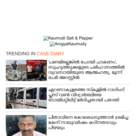
TRENDING IN
CASE DIARY
'പണമില്ലെങ്കിൽ പോയി ചാകണം',
സുഹൃത്തുക്കളുടെ പരിഹാസത്തിൽ
വ്യവസായിയുടെ ആത്മഹത്യ, മൂന്ന്
പേർ അറസ്റ്റിൽ
എറണാകുളത്തെ സ്‌കൂളിൽ റാഗിംഗ്;
പ്ലസ് വൺ വിദ്യാർത്ഥിയെ
ടോയ്‌ലറ്റിലിട്ട് മർദിച്ചതായി പരാതി
പിതാവിനെ കൊലപ്പെടുത്താൻ ശ്രമിച്ച
മകന് നാലുവർഷം കഠിനതടവും
പിഴയും