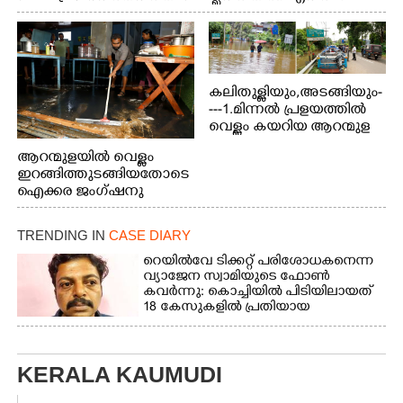
ബോട്ടുകൾ തിരികെക്കൊണ്ടുപോകുന്നു.
കലിതുള്ളിയും,അടങ്ങിയും-
---1.മിന്നൽ പ്രളയത്തിൽ
വെള്ളം കയറിയ ആറന്മുള
പെട്രോൾ പമ്പിന്
ആറന്മുളയിൽ വെള്ളം
സമീപത്തെ റോ‌ഡ് രണ്ടാം
ഇറങ്ങിത്തുടങ്ങിയതോടെ
തീയതിയിലെ
ഐക്കര ജംഗ്ഷനു
കാഴ്ച.2.വെള്ളം
സമീപം ആറന്മുള
ഇറങ്ങിപ്പോൾ
കിടങ്ങന്നൂർ റോഡിന്
ഇന്നലെത്തെ
TRENDING IN
CASE DIARY
സമീപം പ്രവർത്തിക്കു
കാഴ്ച.രക്ഷാപ്രവർത്തന
ആറന്മുള തട്ടുകട കഴുകി
റെയിൽവേ ടിക്കറ്റ് പരിശോധകനെന്ന
ത്തിന് ഓച്ചിറ അഴിക്കലിൽ
വൃത്തിയാക്കുന്നു.
വ്യാജേന സ്വാമിയുടെ ഫോൺ
നിന്ന്എത്തിച്ച ബോട്ടും.
കവർന്നു: കൊച്ചിയിൽ പിടിയിലായത്
18 കേസുകളിൽ പ്രതിയായ
തട്ടിപ്പുവീരൻ
KERALA KAUMUDI