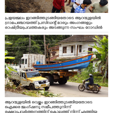
പ്രളയജലം ഇറങ്ങിത്തുടങ്ങിയതോടെ ആറന്മുളയിൽ
ഗ്രാമപഞ്ചായത്ത് പ്രസിഡന്റ് മാരും അംഗങ്ങളും
രാഷ്ട്രീയപ്രവത്തകരും അടങ്ങുന്ന സംഘം റോഡിൽ
അടിഞ്ഞ് കൂടിയ ചെളിയും മണ്ണും മറ്റ് മാലിന്യങ്ങളും
നീക്കം ചെയ്യുന്നു.
ആറന്മുളയിൽ വെള്ളം ഇറങ്ങിത്തുടങ്ങിയതോടെ
ഐക്കര ജംഗ്ഷനു സമീപത്തുനിന്ന്
രക്ഷാപ്രവർത്തനത്തിന് കൊല്ലത്ത് നിന്ന് എത്തിയ