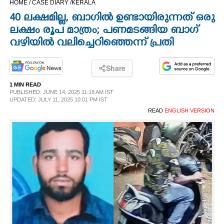
HOME /
CASE DIARY /
KERALA
CINEMA
40 ലക്ഷമില്ല, ബാഗിൽ ഉണ്ടായിരുന്നത് ഒരു
ലക്ഷം രൂപ മാത്രം; പണമടങ്ങിയ ബാഗ്
OPINION
വഴിയിൽ വലിച്ചെറിഞ്ഞെന്ന് പ്രതി
PHOTOS
Share
1 MIN READ
PUBLISHED: JUNE 14, 2025 11:18 AM IST
LIFESTYLE
UPDATED: JULY 11, 2025 10:01 PM IST
READ
ENGLISH VERSION
SPIRITUAL
INFO+
ART
ASTRO