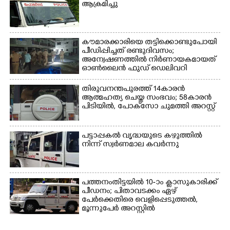
ആക്രമിച്ചു
കൗമാരക്കാരിയെ തട്ടിക്കൊണ്ടുപോയി
പീഡിപ്പിച്ചത് രണ്ടുദിവസം;
അന്വേഷണത്തിൽ നിർണായകമായത്
ഓൺലൈൻ ഫുഡ് ഡെലിവറി
തിരുവനന്തപുരത്ത് 14കാരൻ
ആത്മഹത്യ ചെയ്ത സംഭവം; 58കാരൻ
പിടിയിൽ, പോക്‌സോ ചുമത്തി അറസ്റ്റ്
പട്ടാപ്പകൽ വൃദ്ധയുടെ കഴുത്തിൽ
നിന്ന് സ്വർണമാല കവർന്നു
പത്തനംതിട്ടയിൽ 10-ാം ക്ലാസുകാരിക്ക്
പീഡനം; പിതാവടക്കം ഏഴ്
പേർക്കെതിരെ വെളിപ്പെടുത്തൽ,
മൂന്നുപേർ അറസ്റ്റിൽ