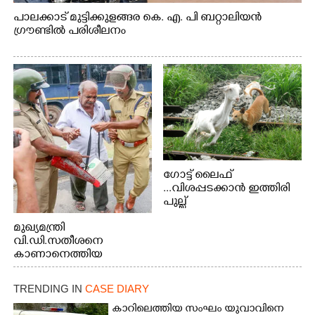
പാലക്കാട് മുട്ടിക്കുളങ്ങര കെ. എ. പി ബറ്റാലിയൻ
ഗ്രൗണ്ടിൽ പരിശീലനം
ഗോട്ട് ലൈഫ്
...വിശപ്പടക്കാൻ ഇത്തിരി
പുല്ല്
തിന്നാനെത്തിയതാണ്
മുഖ്യമന്ത്രി
ആട്. തെരുവ് നായ്ക്കൾ
വി.ഡി.സതീശനെ
കടിച്ച് കീറാൻ വന്നതോടെ
കാണാനെത്തിയ
വയറിന്റെ ആന്തൽ മറന്ന്
മോഹനൻ നായർ
ജീവന് വേണ്ടിയായി ഓട്ടം.
എറണാകുളം
TRENDING IN
CASE DIARY
വാത്തുരുത്തിയിൽ
നിന്നുള്ള കാഴ്ച
കാറിലെത്തിയ സംഘം യുവാവിനെ