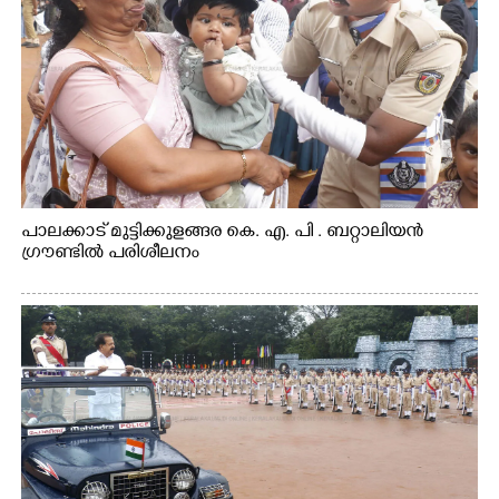
പാലക്കാട് മുട്ടിക്കുളങ്ങര കെ. എ. പി . ബറ്റാലിയൻ
ഗ്രൗണ്ടിൽ പരിശീലനം