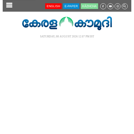
SECTIONS
ENGLISH
E-PAPER
KĀZHCHA
HOME
LATEST
SATURDAY, 08 AUGUST 2026 12.07 PM IST
AUDIO
NOTIFIED NEWS
POLL
KERALA
LOCAL
NEWS 360
CASE DIARY