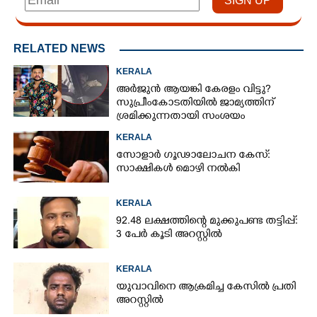
RELATED NEWS
KERALA
അർജുൻ ആയങ്കി കേരളം വിട്ടു?
സുപ്രീംകോടതിയിൽ ജാമ്യത്തിന്
ശ്രമിക്കുന്നതായി സംശയം
KERALA
സോളാർ ഗൂഢാലോചന കേസ്:
സാക്ഷികൾ മൊഴി നൽകി
KERALA
92.48 ലക്ഷത്തിന്റെ മുക്കുപണ്ട തട്ടിപ്പ്:
3 പേർ കൂടി അറസ്റ്റിൽ
KERALA
യുവാവിനെ ആക്രമിച്ച കേസിൽ പ്രതി
അറസ്റ്റിൽ