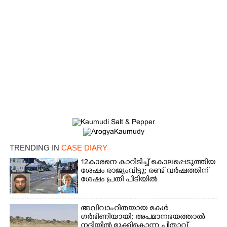
×
Share this link
Copy Link
TRENDING IN
CASE DIARY
12കാരനെ കാറിടിച്ച് കൊലപ്പെടുത്തിയ
ശേഷം രാജ്യംവിട്ടു; രണ്ട് വർഷത്തിന്
ശേഷം പ്രതി പിടിയിൽ
അവിവാഹിതയായ മകൾ
ഗർഭിണിയായി; അപമാനഭയത്താൽ
നദിയിൽ മുക്കികൊന്ന പിതാവ്