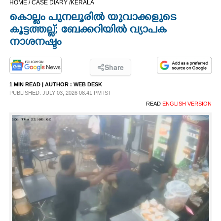
HOME /
CASE DIARY /
KERALA
CINEMA
കൊല്ലം പുനലൂരില്‍ യുവാക്കളുടെ
കൂട്ടത്തല്ല്; ബേക്കറിയില്‍ വ്യാപക
OPINION
നാശനഷ്ടം
PHOTOS
Share
1 MIN READ
| AUTHOR :
WEB DESK
PUBLISHED: JULY 03, 2026 08:41 PM IST
LIFESTYLE
READ
ENGLISH VERSION
SPIRITUAL
INFO+
ART
ASTRO