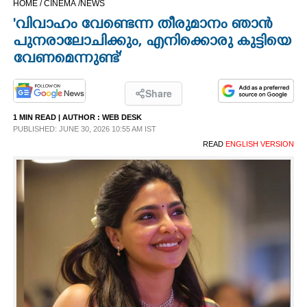
HOME /
CINEMA /
NEWS
CINEMA
'വിവാഹം വേണ്ടെന്ന തീരുമാനം ഞാൻ
പുനരാലോചിക്കും, എനിക്കൊരു കുട്ടിയെ
OPINION
വേണമെന്നുണ്ട്'
PHOTOS
Share
1 MIN READ
| AUTHOR :
WEB DESK
PUBLISHED: JUNE 30, 2026 10:55 AM IST
LIFESTYLE
READ
ENGLISH VERSION
SPIRITUAL
INFO+
ART
ASTRO