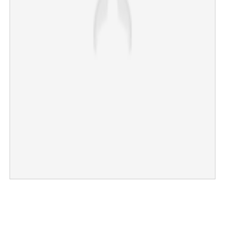
×
Share this link
Copy Link