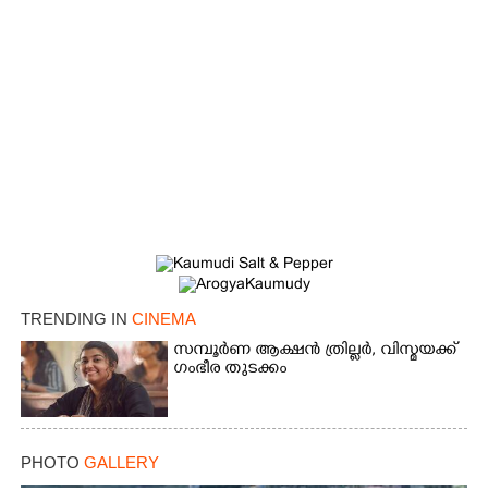
TRENDING IN
CINEMA
സമ്പൂർണ ആക്ഷൻ ത്രില്ലർ,​ വിസ്മയക്ക്
ഗംഭീര തുടക്കം
PHOTO
GALLERY