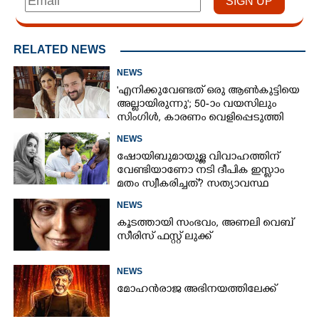
RELATED NEWS
NEWS
'എനിക്കുവേണ്ടത് ഒരു ആൺകുട്ടിയെ
അല്ലായിരുന്നു'; 50-ാം വയസിലും
സിംഗിൾ, കാരണം വെളിപ്പെടുത്തി
സബ പട്ടൗഡി
NEWS
ഷോയിബുമായുള്ള വിവാഹത്തിന്
വേണ്ടിയാണോ നടി ദീപിക ഇസ്ലാം
മതം സ്വീകരിച്ചത്? സത്യാവസ്ഥ
വെളിപ്പെടുത്തി സുഹൃത്ത്‌
NEWS
കൂടത്തായി സംഭവം, അണലി വെബ്
സീരിസ് ഫസ്റ്റ് ലുക്ക്
NEWS
മോഹൻരാജ അഭിനയത്തിലേക്ക്