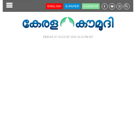
SECTIONS
ENGLISH
E-PAPER
KĀZHCHA
HOME
LATEST
FRIDAY, 07 AUGUST 2026 10.53 PM IST
AUDIO
NOTIFIED NEWS
POLL
KERALA
LOCAL
NEWS 360
CASE DIARY