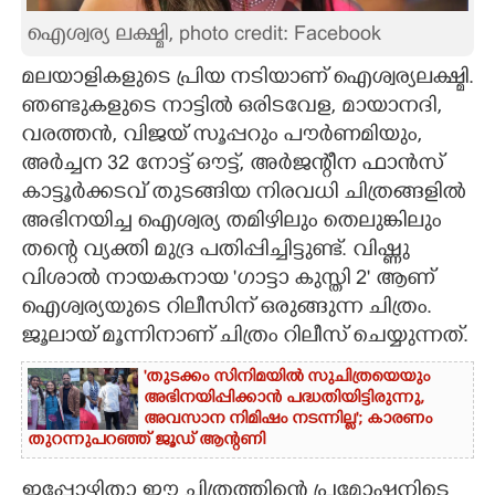
ഐശ്വര്യ ലക്ഷ്മി, photo credit: Facebook
CARTOONS
മലയാളികളുടെ പ്രിയ നടിയാണ് ഐശ്വര്യലക്ഷ്മി.
LITERATURE
ഞണ്ടുകളുടെ നാട്ടിൽ ഒരിടവേള,​ മായാനദി,
വരത്തൻ,​ വിജയ് സൂപ്പറും പൗർണമിയും,​
അർച്ചന 32 നോട്ട് ഔട്ട്,​ അർജന്റീന ഫാൻസ്
ZOOM
കാട്ടൂർക്കടവ് തുടങ്ങിയ നിരവധി ചിത്രങ്ങളിൽ
അഭിനയിച്ച ഐശ്വര്യ തമിഴിലും തെലുങ്കിലും
CONTACT US
തന്റെ വ്യക്തി മുദ്ര പതിപ്പിച്ചിട്ടുണ്ട്. വിഷ്ണു
വിശാൽ നായകനായ 'ഗാട്ടാ കുസ്തി 2' ആണ്
ഐശ്വര്യയുടെ റിലീസിന് ഒരുങ്ങുന്ന ചിത്രം.
ജൂലായ് മൂന്നിനാണ് ചിത്രം റിലീസ് ചെയ്യുന്നത്.
'തുടക്കം സിനിമയിൽ സുചിത്രയെയും
അഭിനയിപ്പിക്കാൻ പദ്ധതിയിട്ടിരുന്നു,​
അവസാന നിമിഷം നടന്നില്ല'; കാരണം
തുറന്നുപറഞ്ഞ് ജൂഡ് ആന്റണി
ഇപ്പോഴിതാ ഈ ചിത്രത്തിന്റെ പ്രമോഷനിടെ