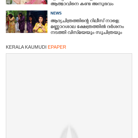
ആത്മാവിനെ കണ്ട അനുഭവം
പങ്കുവച്ച് ലെന
NEWS
ആദ്യചിത്രത്തിന്റെ റിലീസ് നാളെ;
മണ്ണാറശാല ക്ഷേത്രത്തിൽ ദർശനം
നടത്തി വിസ്‌മയയും സുചിത്രയും
KERALA KAUMUDI
EPAPER