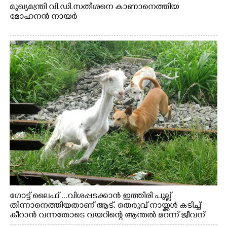
മുഖ്യമന്ത്രി വി.ഡി.സതീശനെ കാണാനെത്തിയ
മോഹനൻ നായർ
ഗോട്ട് ലൈഫ് ...വിശപ്പടക്കാൻ ഇത്തിരി പുല്ല്
തിന്നാനെത്തിയതാണ് ആട്. തെരുവ് നായ്ക്കൾ കടിച്ച്
കീറാൻ വന്നതോടെ വയറിന്റെ ആന്തൽ മറന്ന് ജീവന്
വേണ്ടിയായി ഓട്ടം. എറണാകുളം വാത്തുരുത്തിയിൽ