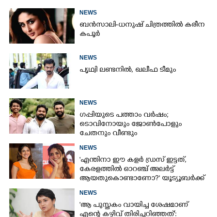
NEWS
ബൻസാലി-ധനുഷ് ചിത്രത്തിൽ കരീന
കപൂർ
NEWS
പൃഥ്വി ലണ്ടനിൽ, ഖലീഫ ടീമും
NEWS
ഗപ്പിയുടെ പത്താം വർഷം;​
ടൊവിനോയും ജോൺപോളും
ചേതനും വീണ്ടും
NEWS
'എന്തിനാ ഈ കളർ ഡ്രസ് ഇട്ടത്,
കേരളത്തിൽ ഓറഞ്ച് അല‌ർട്ട്
ആയതുകൊണ്ടാണോ?' യൂട്യൂബർക്ക്
ചുട്ടമറുപടിയുമായി പ്രിയ
NEWS
'ആ പുസ്തകം വായിച്ച ശേഷമാണ്
എന്റെ കഴിവ് തിരിച്ചറിഞ്ഞത്':