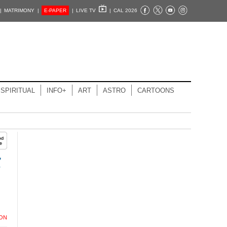
|
MATRIMONY |
E-PAPER
|
LIVE TV
|
CAL 2026
SPIRITUAL
INFO+
ART
ASTRO
CARTOONS
,
ION