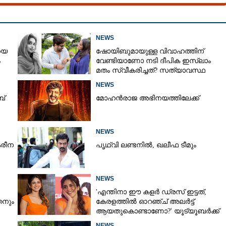
NEWS
യെ
ഷോയിബുമായുള്ള വിവാഹത്തിന്
ം
വേണ്ടിയാണോ നടി ദീപിക ഇസ്ലാം
മതം സ്വീകരിച്ചത്? സത്യാവസ്ഥ
വെളിപ്പെടുത്തി സുഹൃത്ത്‌
NEWS
ബ്
മോഹൻരാജ അഭിനയത്തിലേക്ക്
NEWS
രീന
പൃഥ്വി ലണ്ടനിൽ, ഖലീഫ ടീമും
NEWS
'എന്തിനാ ഈ കളർ ഡ്രസ് ഇട്ടത്,
നും
കേരളത്തിൽ ഓറഞ്ച് അല‌ർട്ട്
ആയതുകൊണ്ടാണോ?' യൂട്യൂബർക്ക്
ചുട്ടമറുപടിയുമായി പ്രിയ
NEWS