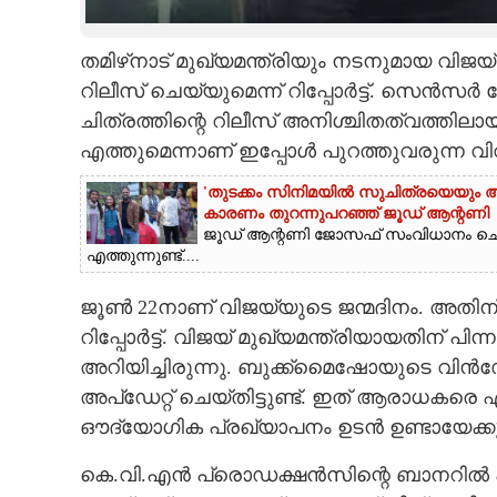
CARTOONS
തമിഴ്‌നാട് മുഖ്യമന്ത്രിയും നടനുമായ 
റിലീസ് ചെയ്യുമെന്ന് റിപ്പോർട്ട്. സെൻസ
LITERATURE
ചിത്രത്തിന്റെ റിലീസ് അനിശ്ചിതത്വത്തിലാ
എത്തുമെന്നാണ് ഇപ്പോൾ പുറത്തുവരുന്ന വി
ZOOM
'തുടക്കം സിനിമയിൽ സുചിത്രയെയും അഭിന
കാരണം തുറന്നുപറഞ്ഞ് ജൂഡ് ആന്റണി
CONTACT US
ജൂഡ് ആന്റണി ജോസഫ് സംവിധാനം ചെ
എത്തുന്നുണ്ട്....
ജൂൺ 22നാണ് വിജയ്‌യുടെ ജന്മദിനം. അതിന്
റിപ്പോർട്ട്. വിജയ് മുഖ്യമന്ത്രിയായതിന് പി
അറിയിച്ചിരുന്നു. ബുക്ക്‌മെെഷോയുടെ വ
അപ്ഡേറ്റ് ചെയ്തിട്ടുണ്ട്. ഇത് ആരാധകരെ ഏ
ഔദ്യോഗിക പ്രഖ്യാപനം ഉടൻ ഉണ്ടായേക്കു
കെ.വി.എൻ പ്രൊഡക്ഷൻസിന്റെ ബാനറിൽ 