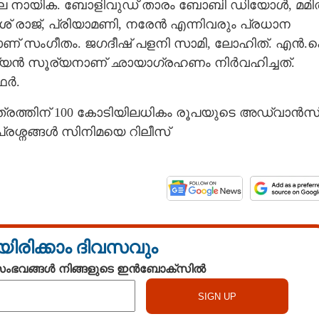
ലെ നായിക. ബോളിവുഡ് താരം ബോബി ഡിയോൾ,​ മമി
 രാജ്,​ പ്രിയാമണി,​ നരേൻ എന്നിവരും പ്രധാന
റേതാണ് സംഗീതം. ജഗദീഷ് പളനി സാമി, ലോഹിത്. എൻ.
യൻ സൂര്യനാണ് ഛായാഗ്രഹണം നിർവഹിച്ചത്.
ഫർ.
ിത്രത്തിന് 100 കോടിയിലധികം രൂപയുടെ അഡ്വാൻസ
പ്രശ്നങ്ങൾ സിനിമയെ റിലീസ്
Share this link
യിരിക്കാം ദിവസവും
 സംഭവങ്ങൾ നിങ്ങളുടെ ഇൻബോക്സിൽ
Copy Link
 നായകൻ'
്ക്; റിലീസ് തീയതി
ാംഷയോടെ ആരാധക‌ർ