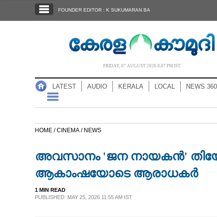
SECTIONS
FOUNDER EDITOR : K SUKUMARAN BA
HOME
LATEST
AUDIO
FRIDAY, 07 AUGUST 2026 8.07 PM IST
NOTIFIED NEWS
LATEST
AUDIO
KERALA
LOCAL
NEWS 360
POLL
KERALA
HOME /
CINEMA /
NEWS
LOCAL
അവസാനം 'ജന നായകൻ' തിയേറ്ററ
NEWS 360
ആകാംഷയോടെ ആരാധക‌ർ
1 MIN READ
CASE DIARY
PUBLISHED: MAY 25, 2026 11:55 AM IST