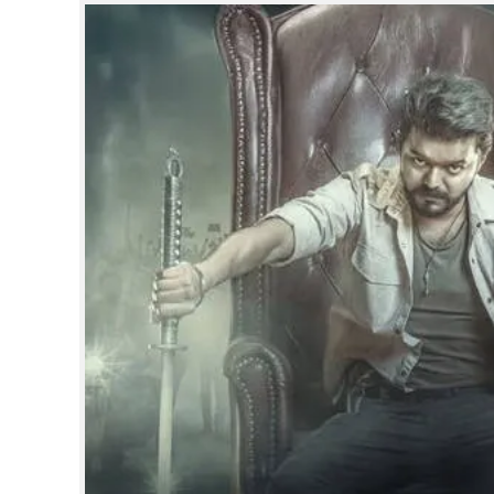
CINEMA
OPINION
PHOTOS
LIFESTYLE
SPIRITUAL
INFO+
ART
ASTRO