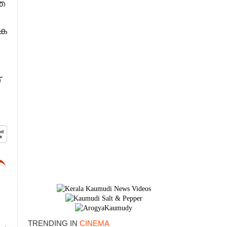
ത
കെ
്
×
TRENDING IN
CINEMA