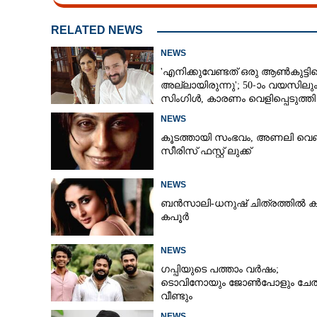
RELATED NEWS
NEWS
'എനിക്കുവേണ്ടത് ഒരു ആൺകുട്ടി
അല്ലായിരുന്നു'; 50-ാം വയസിലു
സിംഗിൾ, കാരണം വെളിപ്പെടുത്തി
സബ പട്ടൗഡി
NEWS
കൂടത്തായി സംഭവം, അണലി വെ
സീരിസ് ഫസ്റ്റ് ലുക്ക്
NEWS
ബൻസാലി-ധനുഷ് ചിത്രത്തിൽ ക
കപൂർ
NEWS
ഗപ്പിയുടെ പത്താം വർഷം;​
ടൊവിനോയും ജോൺപോളും ചേത
വീണ്ടും
NEWS