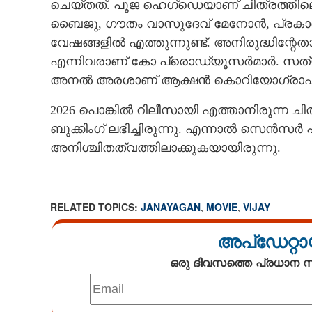
ചെയ്തത്. പൂജ ഹെഗ്ഡെയാണ് ചിത്രത്തി
ബൈജു,​ ഗൗതം വാസുദേവ് മേനോൻ,​ പ്രകാശ്
വേഷങ്ങളിൽ എത്തുന്നുണ്ട്. അനിരുദ്ധിന്
എന്നിവരാണ് കോ പ്രൊഡ്യൂസർമാർ. സത്
അനൽ അരശാണ് ആക്ഷൻ കൊറിയോഗ്രാ
2026 പൊങ്കിൽ റിലീസായി എത്താനിരുന്ന ച
ബുക്കിംഗ് ലഭിച്ചിരുന്നു. എന്നാൽ സെൻസർ 
അനിശ്ചിതത്വത്തിലാക്കുകയായിരുന്നു.
RELATED TOPICS:
JANAYAGAN
,
MOVIE
,
VIJAY
അപ്ഡേറ്റാ
ഒരു ദിവസത്തെ പ്രധാന
അവസാനം 'ജന
തിയേറ്ററുകളിലേക
പുറത്ത്, ആക