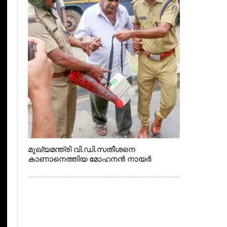
മുഖ്യമന്ത്രി വി.ഡി.സതീശനെ
കാണാനെത്തിയ മോഹനൻ നായർ