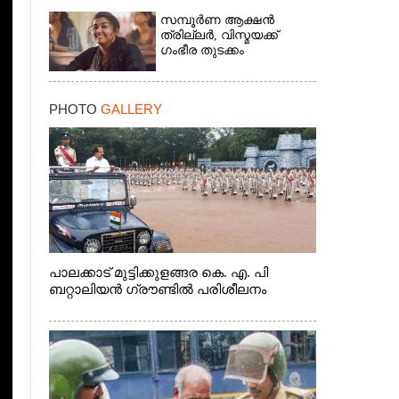
സമ്പൂർണ ആക്ഷൻ
ത്രില്ലർ,​ വിസ്മയക്ക്
ഗംഭീര തുടക്കം
PHOTO
GALLERY
പാലക്കാട് മുട്ടിക്കുളങ്ങര കെ. എ. പി
×
ബറ്റാലിയൻ ഗ്രൗണ്ടിൽ പരിശീലനം