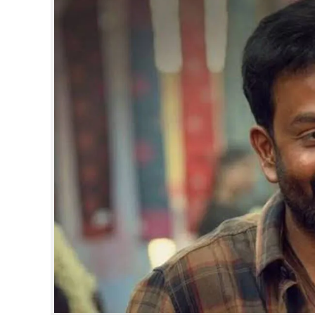
CINEMA
OPINION
PHOTOS
LIFESTYLE
SPIRITUAL
INFO+
ART
ASTRO