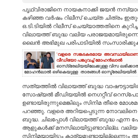
പൃഥ്വിരാജിനെ നായകനാക്കി ജയൻ നമ്പ്യാ
CARTOONS
കഴിഞ്ഞ വർഷം റിലീസ് ചെയ്ത ചിത്രം ഇതുവരെ
ഒ.ടി.ടിയിൽ റിലീസ് ചെയ്യാത്തതിനെ കുറിച്
LITERATURE
വിലായത്ത് ബുദ്ധ വലിയ പരാജയമായിരുന്നെന്ന
ലൈൻ അഭിമുഖ പരിപാടിയിൽ സംസാരിക്കുകയ
ZOOM
'വളരെ സങ്കടകരമായ അവസ്ഥയിലാണ് ഞ
വീഡിയോ പങ്കുവച്ച് മോഹൻലാൽ
CONTACT US
ഓസ്‌ട്രേലിയയിലേക്കുള്ള വിസ ലഭിക്കാ
മോഹൻലാൽ ഒഴികെയുള്ള താരങ്ങൾ ഓസ്ട്രേലിയയിൽ എത്
സത്യത്തിൽ വിലായത്ത് ബുദ്ധ വാഷൗട്ടായിരുന
സോഷ്യൽ മീഡിയയിൽ നെഗറ്റീവ് റെസ്പോൺസും
ഉണ്ടായിരുന്നുമെങ്കിലും സിനിമ തീരെ മോശമാ
പറഞ്ഞു. വളരെ അറിയപ്പെടുന്ന നോവലിനെ അ
ബുദ്ധ. ചിലപ്പോൾ വിലായത്ത് ബുദ്ധ എന്ന പേ
ആളുകൾക്ക് മനസിലായിട്ടുണ്ടാവില്ല. വലിയ
സിനിമയായിട്ടും കാര്യമുണ്ടായില്ലെന്നും അദ്