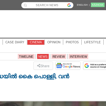
ENGLISH |
KĀZHCHA
CASE DIARY
CINEMA
OPINION
PHOTOS
LIFESTYLE
TIMELINE
NEWS
REVIEW
INTERVIEW
Share
ദ്ധയിൽ കൈ പൊള്ളി,​ വൻ