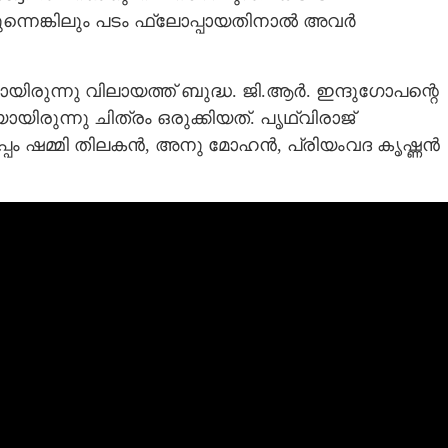
രുന്നെങ്കിലും പടം ഫ്ലോപ്പായതിനാൽ അവർ
ിരുന്നു വിലായത്ത് ബുദ്ധ. ജി.ആർ. ഇന്ദുഗോപന്റെ
ുന്നു ചിത്രം ഒരുക്കിയത്. പൃഥ്വിരാജ്
്പം ഷമ്മി തിലകൻ,​ അനു മോഹൻ,​ പ്രിയംവദ കൃഷ്ണൻ