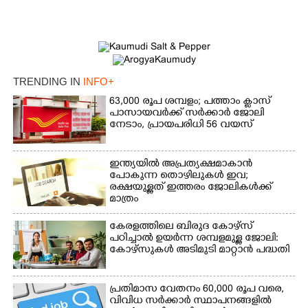
TRENDING IN
INFO+
63,000 രൂപ ശമ്പളം; പത്താം ക്ലാസ്
പാസായവർക്ക് സർക്കാർ ജോലി
നേടാം, പ്രായപരിധി 56 വയസ്
ഇന്ത്യയിൽ അപ്രത്യക്ഷമാകാൻ
പോകുന്ന തൊഴിലുകൾ ഇവ;
രക്ഷയുള്ളത് ഇത്തരം ജോലികൾക്ക്
മാത്രം
×
Share this link
കേരളത്തിലെ ബിരുദ കോഴ്സ്
പഠിച്ചാൽ ഉയർന്ന ശമ്പളമുള്ള ജോലി:​
കോഴ്സുകൾ അടിമുടി മാറ്റാൻ പദ്ധതി
പ്രതിമാസ വേതനം 60,​000 രൂപ വരെ,​
Copy Link
വിവിധ സർക്കാർ സ്ഥാപനങ്ങളിൽ