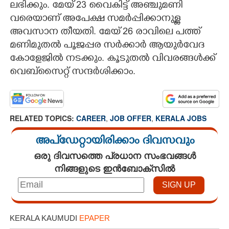
ലഭിക്കും. മേയ് 23 വൈകിട്ട് അഞ്ചുമണി
വരെയാണ് അപേക്ഷ സമർപ്പിക്കാനുള്ള
അവസാന തീയതി. മേയ് 26 രാവിലെ പത്ത്
മണിമുതൽ പൂജപ്പര സർക്കാർ ആയുർവേദ
കോളേജിൽ നടക്കും. കൂടുതൽ വിവരങ്ങൾക്ക്
വെബ്‌സൈറ്റ് സന്ദർശിക്കാം.
RELATED TOPICS:
CAREER
,
JOB OFFER
,
KERALA JOBS
അപ്ഡേറ്റായിരിക്കാം ദിവസവും
ഒരു ദിവസത്തെ പ്രധാന സംഭവങ്ങൾ
നിങ്ങളുടെ ഇൻബോക്സിൽ
KERALA KAUMUDI
EPAPER