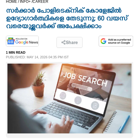
HOME /
INFO+ /
CAREER
CINEMA
സർക്കാർ പോളിടെക്‌നിക് കോളേജിൽ
ഉദ്യോഗാർത്ഥികളെ തേടുന്നു; 60 വയസ്
OPINION
വരെയുള്ളവർക്ക് അപേക്ഷിക്കാം
PHOTOS
Share
1 MIN READ
PUBLISHED: MAY 14, 2026 04:35 PM IST
LIFESTYLE
SPIRITUAL
INFO+
ART
ASTRO