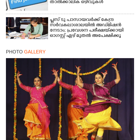
താൽക്കാലിക ഒഴിവുകൾ
പ്ലസ് ടു പാസായവർക്ക് കേന്ദ്ര
സർവകലാശാലയിൽ അഡ്‌മിഷൻ
നേടാം; പ്രവേശന പരീക്ഷയ്‌ക്കായി
ഓഗസ്റ്റ് ഏഴ് മുതൽ അപേക്ഷിക്കൂ
PHOTO
GALLERY