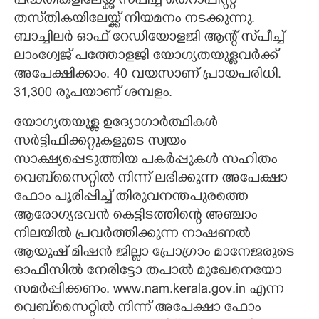
പദ്ധതികളിലേയ്ക്ക് സ്‌പീച്ച് തെറാപ്പിസ്റ്റ്
തസ്‌തികയിലേയ്ക്ക് നിയമനം നടക്കുന്നു.
ബാച്ചിലർ ഓഫ് റേഡിയോളജി ആന്റ് സ്‌പീച്ച്
ലാംഗ്വേജ് പത്തോളജി യോഗ്യതയുള്ളവർക്ക്
അപേക്ഷിക്കാം. 40 വയസാണ് പ്രായപരിധി.
31,300 രൂപയാണ് ശമ്പളം.
യോഗ്യതയുള്ള ഉദ്യോഗാ‌ർത്ഥികൾ
സർട്ടിഫിക്കറ്റുകളുടെ സ്വയം
സാക്ഷ്യപ്പെടുത്തിയ പകർപ്പുകൾ സഹിതം
വെബ്‌സൈറ്റിൽ നിന്ന് ലഭിക്കുന്ന അപേക്ഷാ
ഫോം പൂരിപ്പിച്ച് തിരുവനന്തപുരത്തെ
ആരോഗ്യഭവൻ കെട്ടിടത്തിന്റെ അഞ്ചാം
നിലയിൽ പ്രവർത്തിക്കുന്ന നാഷണൽ
ആയുഷ് മിഷൻ ജില്ലാ പ്രോഗ്രാം മാനേജരുടെ
ഓഫീസിൽ നേരിട്ടോ തപാൽ മുഖേനെയോ
സമർപ്പിക്കണം. www.nam.kerala.gov.in എന്ന
വെബ്സൈറ്റിൽ നിന്ന് അപേക്ഷാ ഫോം