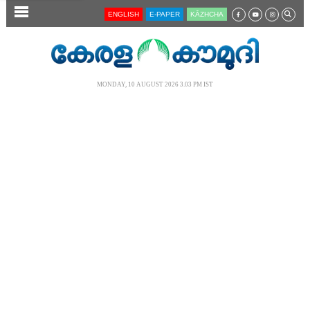
SECTIONS
ENGLISH
E-PAPER
KĀZHCHA
HOME
LATEST
MONDAY, 10 AUGUST 2026 3.03 PM IST
AUDIO
NOTIFIED NEWS
POLL
KERALA
LOCAL
NEWS 360
CASE DIARY