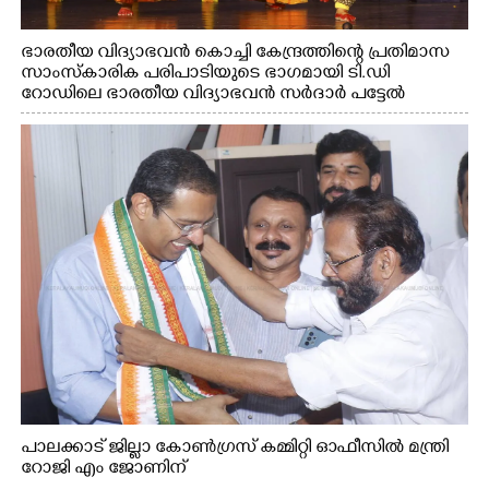
ഭാരതീയ വിദ്യാഭവൻ കൊച്ചി കേന്ദ്രത്തിന്റെ പ്രതിമാസ
സാംസ്കാരിക പരിപാടിയുടെ ഭാഗമായി ടി.ഡി
റോഡിലെ ഭാരതീയ വിദ്യാഭവൻ സർദാർ പട്ടേൽ
സഭാഗൃഹത്തിൽ എം. അക്ഷതയുടെ നേതൃത്വത്തിൽ
അവതരിപ്പിച്ച ലയ നമൻ കഥക് നൃത്തത്തിൽ നിന്ന്
പാലക്കാട് ജില്ലാ കോൺഗ്രസ് കമ്മിറ്റി ഓഫീസിൽ മന്ത്രി
റോജി എം ജോണിന്