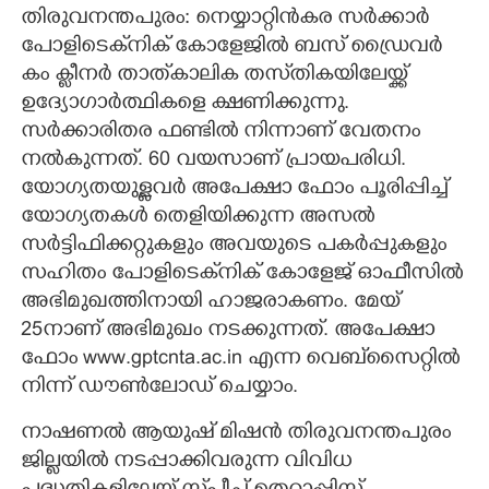
തിരുവനന്തപുരം: നെയ്യാറ്റിൻകര സ‌ർക്കാർ
CARTOONS
പോളിടെക്‌നിക് കോളേജിൽ ബസ് ഡ്രൈവർ
കം ക്ളീനർ താത്‌കാലിക തസ്‌തികയിലേയ്ക്ക്
ഉദ്യോഗാർത്ഥികളെ ക്ഷണിക്കുന്നു.
LITERATURE
സർക്കാരിതര ഫണ്ടിൽ നിന്നാണ് വേതനം
നൽകുന്നത്. 60 വയസാണ് പ്രായപരിധി.
ZOOM
യോഗ്യതയുള്ളവർ അപേക്ഷാ ഫോം പൂരിപ്പിച്ച്
യോഗ്യതകൾ തെളിയിക്കുന്ന അസൽ
CONTACT US
സർട്ടിഫിക്കറ്റുകളും അവയുടെ പകർപ്പുകളും
സഹിതം പോളിടെക്‌നിക് കോളേജ് ഓഫീസിൽ
അഭിമുഖത്തിനായി ഹാജരാകണം. മേയ്
25നാണ് അഭിമുഖം നടക്കുന്നത്. അപേക്ഷാ
ഫോം www.gptcnta.ac.in എന്ന വെബ്‌സൈറ്റിൽ
നിന്ന് ഡൗൺലോഡ് ചെയ്യാം.
നാഷണൽ ആയുഷ് മിഷൻ തിരുവനന്തപുരം
ജില്ലയിൽ നടപ്പാക്കിവരുന്ന വിവിധ