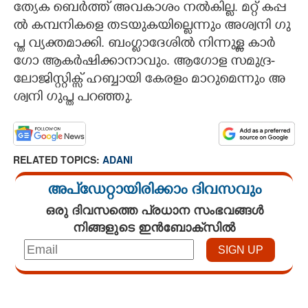
ത്യേ​ക​ ​ബെ​ർ​ത്ത് ​അ​വ​കാ​ശം​ ​ന​ൽ​കി​ല്ല.​ ​മ​റ്റ് ​ക​പ്പ​
ൽ​ ​ക​മ്പ​നി​ക​ളെ​ ​ത​ട​യു​ക​യി​ല്ലെ​ന്നും​ ​അ​ശ്വ​നി​ ​ഗു​
പ്ത​ ​വ്യ​ക്ത​മാ​ക്കി. ബം​ഗ്ലാ​ദേ​ശി​ൽ​ ​നി​ന്നു​ള്ള​ ​കാ​ർ​
ഗോ​ ​ആ​ക​ർ​ഷി​ക്കാ​നാ​വും.​ ​ആ​ഗോ​ള​ ​സ​മു​ദ്ര​-​
ലോ​ജി​സ്റ്റി​ക്സ് ​ഹ​ബ്ബാ​യി​ ​കേ​ര​ളം​ ​മാ​റു​മെ​ന്നും​ ​അ​
ശ്വ​നി​ ​ഗു​പ്ത​ ​പ​റ​ഞ്ഞു.
RELATED TOPICS:
ADANI
അപ്ഡേറ്റായിരിക്കാം ദിവസവും
ഒരു ദിവസത്തെ പ്രധാന സംഭവങ്ങൾ
നിങ്ങളുടെ ഇൻബോക്സിൽ
Loaded
:
4.00%
/
Unmute