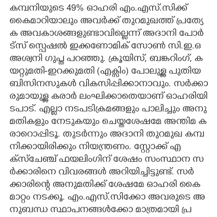
ക​മ്പ​നി​യു​ടെ​ 49​%​ ​ഓ​ഹ​രി​ ​എം.​എ​സ്.​സി​ക്ക് ​
കൈ​മാ​റി​യാ​ലും​ ​അ​വ​ർ​ക്ക് ​തു​റ​മു​ഖ​ത്ത് ​പ്ര​ത്യേ​
ക​ ​അ​വ​കാ​ശ​ങ്ങ​ളു​ണ്ടാ​വി​ല്ലെ​ന്ന് ​അ​ദാ​നി​ ​പോ​ർ​
ട്സ് ​സ്പെ​ഷ​ൽ​ ​ഇ​ക്ക​ണോ​മി​ക് ​സോ​ൺ​ ​സി.​ഇ.​ഒ​ ​
അ​ശ്വ​നി​ ​ഗു​പ്ത​ ​പ​റ​ഞ്ഞു.​ ​ക്രൂ​യി​സ്,​ ​ബ​ങ്ക​റിം​ഗ്,​ ​ക​
യ​റ്റു​മ​തി​-​ഇ​റ​ക്കു​മ​തി​ ​(​എ​ക്സിം​)​ ​പോ​ലു​ള്ള​ ​പു​തി​യ​ ​
ബി​സി​ന​സു​ക​ൾ​ ​വി​ക​സി​പ്പി​ക്കാ​നാ​വും.​ ​സ​ർ​ക്കാ​
രു​മാ​യു​ള്ള​ ​ക​രാ​ർ​ ​ലം​ഘി​ക്കാ​തെ​യാ​ണ് ​ഓ​ഹ​രി​യി​
ട​പാ​ട്.​ ​എ​ല്ലാ​ ​ന​ട​പ​ടി​ക്ര​മ​ങ്ങ​ളും​ ​പാ​ലി​ച്ചും​ ​അ​നു​
മ​തി​ക​ളും​ ​നേ​ടു​ക​യും​ ​ചെ​യ്ത​ശേ​ഷ​മേ​ ​അ​ന്തി​മ​ ​ക​
രാ​റൊ​പ്പി​ടൂ.​ ​തു​ട​ർ​ന്നും​ ​അ​ദാ​നി​ ​തു​റ​മു​ഖ​ ​ക​മ്പ​
നി​ക്കാ​യി​രി​ക്കും​ ​നി​യ​ന്ത്ര​ണം.​ ​സ്റ്റോ​ക്ക് ​എ​
ക്സ്ചേ​ഞ്ച് ​ഫ​യ​ലിം​ഗി​ന് ​ശേ​ഷം​ ​സം​സ്ഥാ​ന​ ​സ​
ർ​ക്കാ​രി​നെ​ ​വി​വ​ര​ങ്ങ​ൾ​ ​അ​റി​യി​ച്ചി​ട്ടു​ണ്ട്.​ ​സ​ർ​
ക്കാ​രി​ന്റെ​ ​അ​നു​മ​തി​ക്ക് ​ശേ​ഷ​മേ​ ​ഓ​ഹ​രി​ ​കൈ​
മാ​റ്റം​ ​ന​ട​ക്കൂ.​ ​എം.​എ​സ്.​സി​ക്കോ​ ​അ​വ​രു​ടെ​ ​അ​
നു​ബ​ന്ധ​ ​സ്ഥാ​പ​ന​ങ്ങ​ൾ​ക്കോ​ ​മാ​ത്ര​മാ​യി​ ​പ്ര​