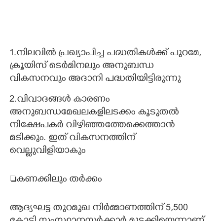
1.നിലവിൽ പ്രഖ്യാപിച്ച പദ്ധതികൾക്ക് പുറമേ,
ക്രൂയിസ് ടെർമിനലും അനുബന്ധ
വികസനവും അദാനി പദ്ധതിയിട്ടിരുന്നു
2.വിവാദങ്ങൾ കാരണം
അനുബന്ധമേഖലകളിലടക്കം കൂടുതൽ
നിക്ഷേപകർ വിഴിഞ്ഞത്തേക്കെത്താൻ
മടിക്കും. ഇത് വികസനത്തിന്
വെല്ലുവിളിയാകും
കണക്കിലും തർക്കം
ആദ്യഘട്ട തുറമുഖ നിർമ്മാണത്തിന് 5,​500