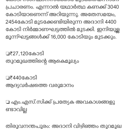
കോടി സംസ്ഥാനസർക്കാർ മുടക്കിയെന്നാണ്
പ്രചാരണം. എന്നാൽ യഥാർത്ഥ കണക്ക് 3040
കോടിയാണെന്ന് അറിയുന്നു. അതേസമയം,
2454കോടി മുടക്കേണ്ടിയിരുന്ന അദാനി 4400
കോടി നിർമ്മാണഘട്ടത്തിൽ മുടക്കി. ഇനിയുള്ള
മൂന്ന്ഘട്ടങ്ങൾക്ക് 16,000 കോടിയും മുടക്കും.
₹27,120കോടി
തുറമുഖത്തിന്റെ ആകെമൂല്യം
₹440കോടി
ആദ്യവർഷത്തെ വരുമാനം
 എം.​എ​സ്.​സി​ക്ക് ​പ്ര​ത്യേക അ​വ​കാ​ശ​ങ്ങ​ളു​
ണ്ടാ​വി​ല്ല​
തി​രു​വ​ന​ന്ത​പു​രം​:​ ​അ​ദാ​നി​ ​വി​ഴി​ഞ്ഞം​ ​തു​റ​മു​ഖ​ ​