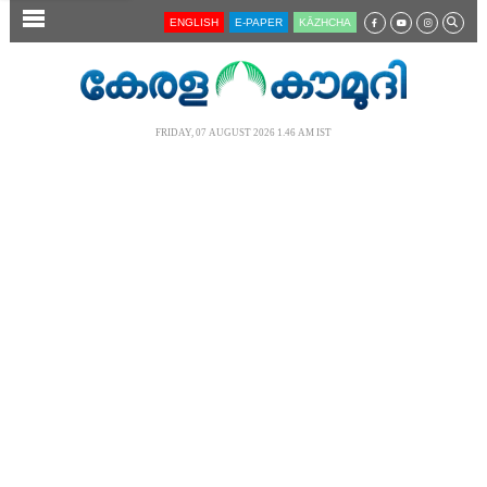
SECTIONS
ENGLISH
E-PAPER
KĀZHCHA
HOME
LATEST
FRIDAY, 07 AUGUST 2026 1.46 AM IST
AUDIO
NOTIFIED NEWS
POLL
KERALA
LOCAL
NEWS 360
CASE DIARY