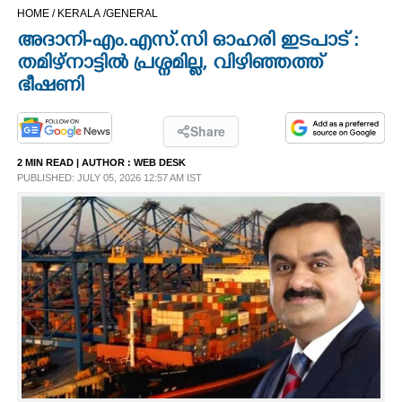
HOME /
KERALA /
GENERAL
CINEMA
അദാനി-എം.എസ്.സി ഓഹരി ഇടപാട് :
തമിഴ്നാട്ടിൽ പ്രശ്നമില്ല, വിഴിഞ്ഞത്ത്
OPINION
ഭീഷണി
PHOTOS
Share
2 MIN READ
| AUTHOR :
WEB DESK
LIFESTYLE
PUBLISHED: JULY 05, 2026 12:57 AM IST
SPIRITUAL
INFO+
ART
ASTRO