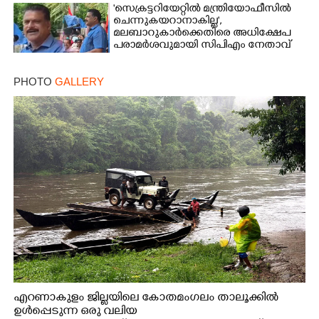
'സെക്രട്ടറിയേറ്റിൽ മന്ത്രിയോഫീസിൽ
ചെന്നുകയറാനാകില്ല',
മലബാറുകാർക്കെതിരെ അധിക്ഷേപ
പരാമർശവുമായി സിപിഎം നേതാവ്‌
PHOTO
GALLERY
എറണാകുളം ജില്ലയിലെ കോതമംഗലം താലൂക്കിൽ
ഉൾപ്പെടുന്ന ഒരു വലിയ