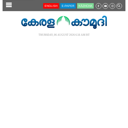
SECTIONS
ENGLISH
E-PAPER
KĀZHCHA
HOME
LATEST
THURSDAY, 06 AUGUST 2026 6.56 AM IST
AUDIO
NOTIFIED NEWS
POLL
KERALA
LOCAL
NEWS 360
CASE DIARY