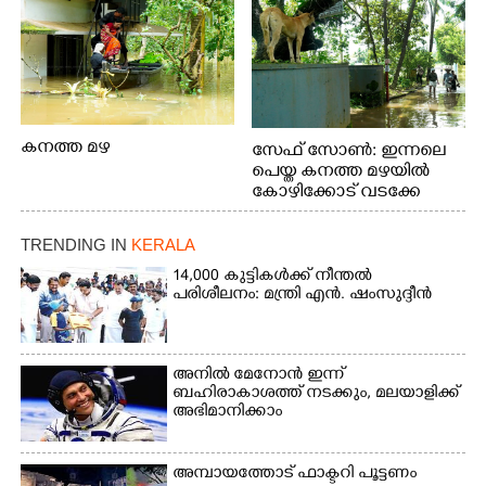
കനത്ത മഴ
സേഫ് സോൺ: ഇന്നലെ
പെയ്ത കനത്ത മഴയിൽ
കോഴിക്കോട് വടക്കേ
വയലിൽ വെള്ളം
കയറിയതിനെ തുടർന്ന്
TRENDING IN
KERALA
വീട്ടുസാധനങ്ങളുമായി
വെള്ളത്തിലൂടെ
14,000 കുട്ടികൾക്ക് നീന്തൽ
പരിശീലനം: മന്ത്രി എൻ. ഷംസുദ്ദീൻ
നടന്നുവരുന്നവരെ
മതിലിനു മുകളിൽ നോക്കി
നിൽക്കുന്ന
നായ. ഫോട്ടോ: കെ.വിശ്വജി
അനിൽ മേനോൻ ഇന്ന്
ത്ത്
ബഹിരാകാശത്ത് നടക്കും, മലയാളിക്ക്
അഭിമാനിക്കാം
അമ്പായത്തോട് ഫാക്ടറി പൂട്ടണം