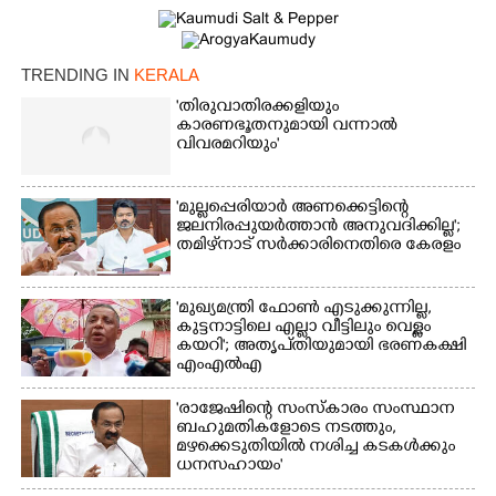
TRENDING IN
KERALA
'തിരുവാതിരക്കളിയും
കാരണഭൂതനുമായി വന്നാൽ
വിവരമറിയും '
'മുല്ലപ്പെരിയാർ അണക്കെട്ടിന്റെ
ജലനിരപ്പുയർത്താൻ അനുവദിക്കില്ല';
തമിഴ്‌നാട് സർക്കാരിനെതിരെ കേരളം
'മുഖ്യമന്ത്രി ഫോൺ എടുക്കുന്നില്ല,
കുട്ടനാട്ടിലെ എല്ലാ വീട്ടിലും വെള്ളം
കയറി'; അതൃപ്‌തിയുമായി ഭരണകക്ഷി
എംഎൽഎ
'രാജേഷിന്റെ സംസ്കാരം സംസ്ഥാന
ബഹുമതികളോടെ നടത്തും,
മഴക്കെടുതിയിൽ നശിച്ച കടകൾക്കും
ധനസഹായം'