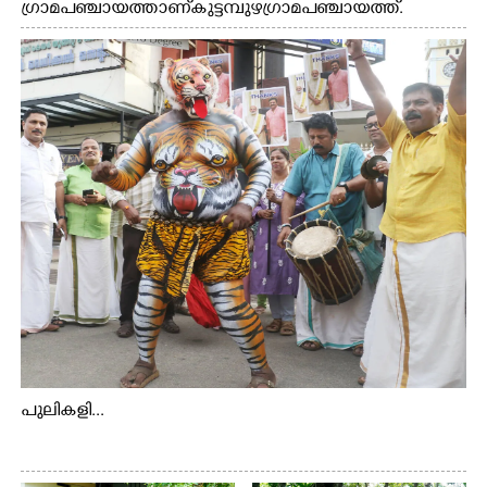
ഗ്രാമപഞ്ചായത്താണ് കുട്ടമ്പുഴ ഗ്രാമ പഞ്ചായത്ത്.
ആദിവാസി ഊരുകളായ വെള്ളാരംകുത്ത്, കത്തിപ്പാറ,
ഉറിയംപെട്ടി, തേക്കല്ല്, വെട്ടിക്കല്ല്, മഞ്ചപ്പാറ എന്നീ ആറു
സ്ഥലങ്ങളിലേക്കുള്ള പ്രധാന സഞ്ചാര മാർഗമാണ് ഈ
കാണുന്ന കടത്ത് വള്ളം
പുലികളി...