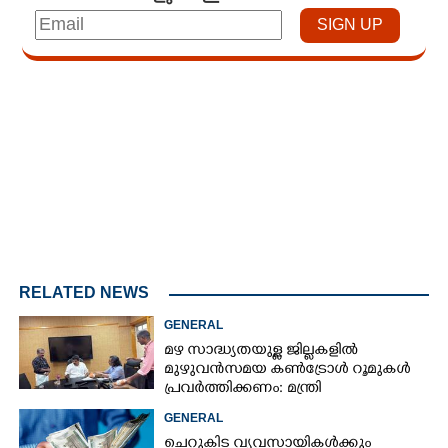
Loaded
:
4.68%
/
Mute
RELATED NEWS
GENERAL
മഴ സാദ്ധ്യതയുള്ള ജില്ലകളിൽ
മുഴുവൻസമയ കൺട്രോൾ റൂമുകൾ
പ്രവർത്തിക്കണം: മന്ത്രി
GENERAL
ചെറുകിട വ്യവസായികൾക്കും