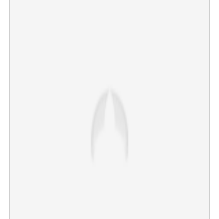
×
Share this link
Copy Link