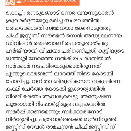
ഈ വാർത്ത കേൾക്കാം
CARTOONS
കൊച്ചി: നെടുമങ്ങാട് ഒന്നര വയസുകാരൻ
ക്രൂര മർദ്ദനമേറ്റു മരിച്ച സംഭവത്തിൽ
LITERATURE
ഹൈക്കോടതി സ്വമേധയാ കേസെടുത്തു.
ചീഫ് ജസ്റ്റിസ് സൗമെൻ സെൻ അദ്ധ്യക്ഷനായ
ഡിവിഷൻ ബെഞ്ചാണ് പൊതുതാത്പര്യ
ZOOM
ഹർജിയായി വിഷയം പരിഗണിച്ചത്. കുട്ടിയുടെ
മുത്തശ്ശി നേരത്തേ നൽകിയ പരാതിയിൽ
CONTACT US
സർക്കാർ നടപടിയെടുക്കാതിരുന്നത്
എന്തുകൊണ്ടെന്ന് വാദത്തിനിടെ കോടതി
ചോദിച്ചു. വനിതാ ശിശുവികസന വകുപ്പിനെ
കക്ഷി ചേർത്ത കോടതി ഇക്കാര്യത്തിൽ
വിശദീകരണം ആവശ്യപ്പെട്ടു. അന്വേഷണ
പുരോഗതി റിപ്പോർട്ട് മുദ്ര വച്ച കവറിൽ
സമർപ്പിക്കണമെന്നും സർക്കാരിനോട്
നിർദ്ദേശിച്ചു. പത്രവാർത്തകൾ മുൻനിറുത്തി
ജസ്റ്റിസ് ദേവൻ രാമചന്ദ്രൻ ചീഫ് ജസ്റ്റിസിന്