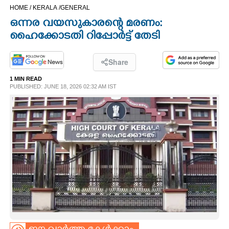
HOME /
KERALA /
GENERAL
CINEMA
ഒന്നര വയസുകാരന്റെ മരണം:
ഹൈക്കോടതി റിപ്പോർട്ട് തേടി
OPINION
Share
PHOTOS
1 MIN READ
PUBLISHED: JUNE 18, 2026 02:32 AM IST
LIFESTYLE
SPIRITUAL
INFO+
ART
ASTRO