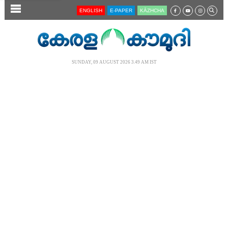
SECTIONS
ENGLISH
E-PAPER
KĀZHCHA
HOME
LATEST
SUNDAY, 09 AUGUST 2026 3.49 AM IST
AUDIO
NOTIFIED NEWS
POLL
KERALA
LOCAL
NEWS 360
CASE DIARY