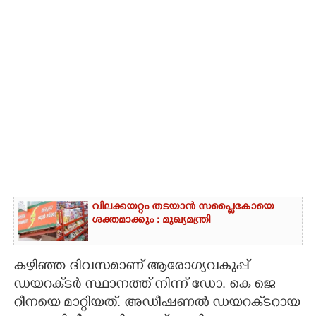
വിലക്കയറ്റം തടയാൻ സപ്ലൈകോയെ
ശക്തമാക്കും : മുഖ്യമന്ത്രി
കഴിഞ്ഞ ദിവസമാണ് ആരോഗ്യവകുപ്പ്
ഡയറക്‌ടർ സ്ഥാനത്ത് നിന്ന് ഡോ. കെ ജെ
റീനയെ മാറ്റിയത്. അഡീഷണൽ ഡയറക്‌ടറായ