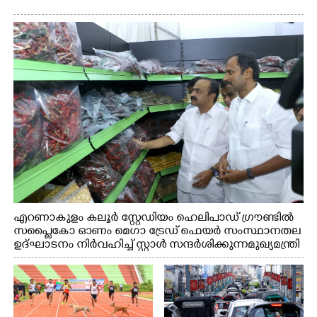
എറണാകുളം കലൂർ സ്റ്റേഡിയം ഹെലിപാഡ് ഗ്രൗണ്ടിൽ
സപ്ളൈകോ ഓണം മെഗാ ട്രേഡ് ഫെയർ സംസ്ഥാനതല
ഉദ്ഘാടനം നിർവഹിച്ച് സ്റ്റാൾ സന്ദർശിക്കുന്ന മുഖ്യമന്ത്രി
വി.ഡി. സതീശൻ. മന്ത്രി അനൂപ് ജേക്കബ് സമീപം