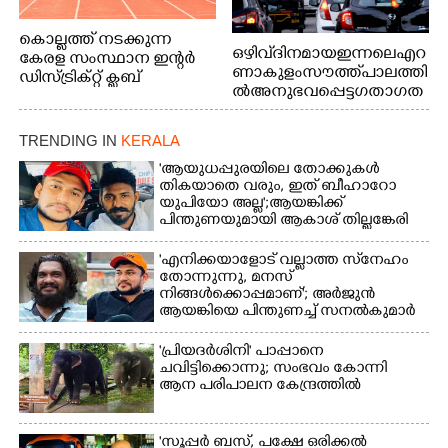
കൊല്ലത്ത് നടക്കുന്ന
ഒഴിവ് ദിനമായ ഇന്നലെ എറ
കേരള സംസ്ഥാന ഇന്റർ
ണാകുളം സൗത്ത് പാലത്തി
ഡിസ്ട്രിക്റ്റ് ക്ലബ്
ൽ അനുഭവപ്പെട്ട ഗതാഗത
അത്‌ലറ്റിക്
ക്കുരുക്ക്
ചാമ്പ്യൻഷിപ്പിൽ അണ്ടർ
20 ആൺകുട്ടികളുടെ 200
TRENDING IN
KERALA
മീറ്റർ ഓട്ടം ഫൈനൽ
'ആയുധപ്പുരയിലെ തോക്കുകൾ
മത്സരത്തിനിടെ സിന്തറ്റിക്
തികയാതെ വരും, ഇത് ബീഹാറോ
ട്രാക്കിന് കുറുകെ ഓടുന്ന
യുപിയോ അല്ല';ആയങ്കിക്ക്
നായകൾ.
പിന്തുണയുമായി ആകാശ് തില്ലങ്കേരി
'എനിക്കയാളോട് വല്ലാത്ത സ്‌നേഹം
തോന്നുന്നു, മനസ്
നിങ്ങൾക്കൊപ്പമാണ്'; അർജുൻ
ആയങ്കിയെ പിന്തുണച്ച് സനൽകുമാർ
'പ്രിയദർശിനി' പാപ്പാനെ
ചവിട്ടിക്കൊന്നു; സംഭവം കോന്നി
ആന പരിപാലന കേന്ദ്രത്തിൽ
'സൂപ്പർ ബസ്, പക്ഷേ ഒരിക്കൽ