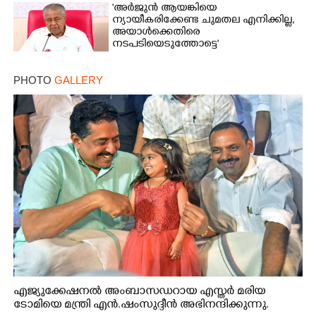
'അർജുൻ ആയങ്കിയെ
ന്യായീകരിക്കേണ്ട ചുമതല എനിക്കില്ല,
അയാൾക്കെതിരെ
നടപടിയെടുത്തോട്ടെ'
PHOTO
GALLERY
എജ്യുക്കേഷനൽ അംബാസഡറായ എസ്തർ മരിയ
ടോമിയെ മന്ത്രി എൻ.ഷംസുദ്ദീൻ അഭിനന്ദിക്കുന്നു.