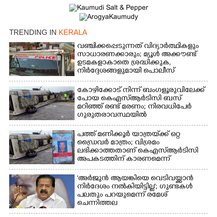
TRENDING IN
KERALA
വഞ്ചിക്കപ്പെടുന്നത് വിദ്യാർത്ഥികളും
സാധാരണക്കാരും; മ്യൂൾ അക്കൗണ്ട്
ഉടമകളാകാതെ ശ്രദ്ധിക്കുക,
നിർദ്ദേശങ്ങളുമായി പൊലീസ്
കോഴിക്കോട് നിന്ന് ബംഗളൂരുവിലേക്ക്
പോയ കെഎസ്‌ആർടിസി ബസ്
മറിഞ്ഞ് രണ്ട് മരണം; നിരവധിപേർ
ഗുരുതരാവസ്ഥയിൽ
പത്ത് മണിക്കൂർ യാത്രയ്‌ക്ക് ഒറ്റ
ഡ്രൈവർ മാത്രം; വിശ്രമം
ലഭിക്കാത്തതാണ് കെഎസ്‌ആർടിസി
അപകടത്തിന് കാരണമെന്ന്
വിമർശനം
'അർജുൻ ആയങ്കിയെ വെടിവയ്ക്കാൻ
നിർദേശം നൽകിയിട്ടില്ല'; ഗുണ്ടകൾ
പലതും പറയുമെന്ന് രമേശ്
ചെന്നിത്തല