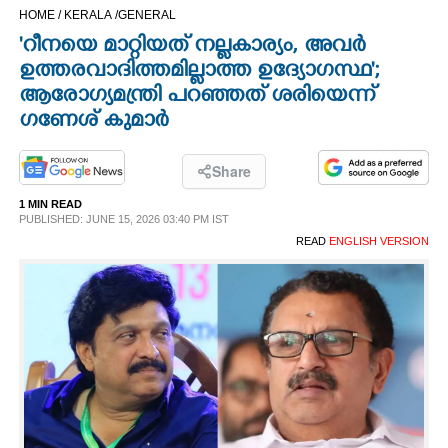
HOME /
KERALA /
GENERAL
CINEMA
'റീനയെ മാറ്റിയത് നല്ലകാര്യം, അവർ
ഉത്തരവാദിത്തമില്ലാത്ത ഉദ്യോഗസ്ഥ';
OPINION
ആരോഗ്യമന്ത്രി പറഞ്ഞത് ശരിയെന്ന്
ഗണേശ് കുമാർ
PHOTOS
Share
LIFESTYLE
1 MIN READ
PUBLISHED: JUNE 15, 2026 03:40 PM IST
READ
ENGLISH VERSION
SPIRITUAL
INFO+
ART
ASTRO