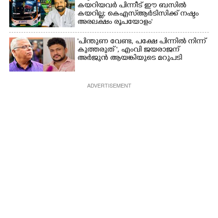
കയറിയവർ പിന്നീട് ഈ ബസിൽ
കയറില്ല; കെഎസ്ആർടിസിക്ക് നഷ്ടം
അരലക്ഷം രൂപയോളം'
"പിന്തുണ വേണ്ട,​ പക്ഷേ പിന്നിൽ നിന്ന്
കുത്തരുത് ", എംവി ജയരാജന്
അർജുൻ ആയങ്കിയുടെ മറുപടി
ADVERTISEMENT