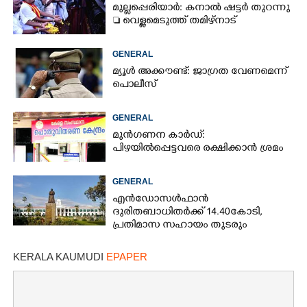
മുല്ലപ്പെരിയാർ: കനാൽ ഷട്ടർ തുറന്നു
 വെള്ളമെടുത്ത് തമിഴ്നാട്
GENERAL
മ്യൂൾ അക്കൗണ്ട്: ജാഗ്രത വേണമെന്ന്
പൊലീസ്
GENERAL
മുൻഗണന കാർഡ്:
പിഴയിൽപ്പെട്ടവരെ രക്ഷിക്കാൻ ശ്രമം
GENERAL
എൻഡോസൾഫാൻ
ദുരിതബാധിതർക്ക് 14.40കോടി,
പ്രതിമാസ സഹായം തുടരും
KERALA KAUMUDI
EPAPER