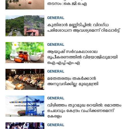
തടസം :കെ.ജി.ഒ.എ
GENERAL
കുതിരാൻ മണ്ണിടിച്ചിൽ: വിദഗ്ധ
പരിശോധന ആവശ്യമെന്ന് റിപ്പോർട്ട്
GENERAL
ആയുഷ് സർവകലാശാല
രൂപീകരണത്തിൽ വിയോജിപ്പുമായി
ഐ.എച്ച്.എം.എ
GENERAL
മതേതരത്വം തകർക്കാൻ
അനുവദിക്കില്ല: മുഖ്യമന്ത്രി
GENERAL
വിഴിഞ്ഞം തുറമുഖ റെയിൽ: മൊത്തം
ചെലവും കേന്ദ്രം വഹിക്കണമെന്ന്
കേരളം
GENERAL