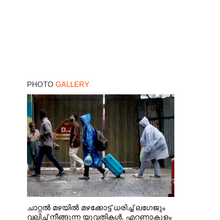
PHOTO
GALLERY
ചാറ്റൽ മഴയിൽ മഴക്കോട്ട് ധരിച്ച് ലഗേജും
വലിച്ച് നീങ്ങുന്ന യുവതികൾ. എറണാകുളം