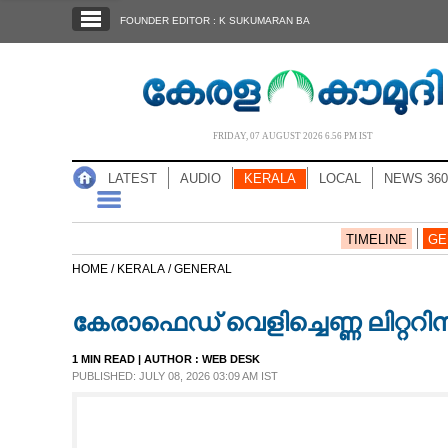
SECTIONS
FOUNDER EDITOR : K SUKUMARAN BA
HOME
LATEST
AUDIO
FRIDAY, 07 AUGUST 2026 6.56 PM IST
NOTIFIED NEWS
LATEST
AUDIO
KERALA
LOCAL
NEWS 360
POLL
KERALA
TIMELINE
GE
HOME /
KERALA /
GENERAL
LOCAL
കേരാഫെഡ് വെളിച്ചെണ്ണ ലിറ്ററിന
NEWS 360
1 MIN READ
| AUTHOR :
WEB DESK
PUBLISHED: JULY 08, 2026 03:09 AM IST
CASE DIARY