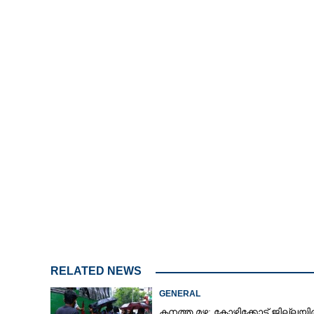
4.00%
/
Unmute
RELATED NEWS
GENERAL
കനത്ത മഴ: കോഴിക്കോട് ജില്ലയ