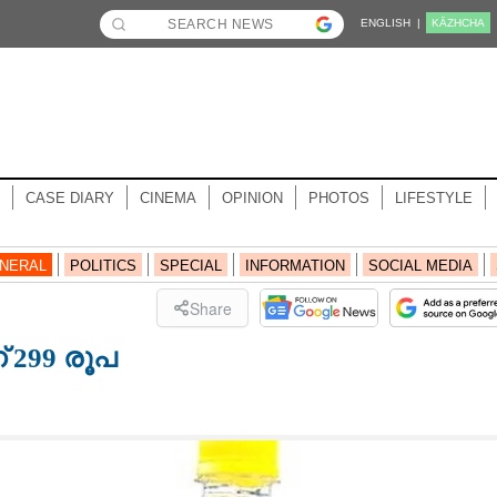
ENGLISH |
KĀZHCHA
CASE DIARY
CINEMA
OPINION
PHOTOS
LIFESTYLE
NERAL
POLITICS
SPECIAL
INFORMATION
SOCIAL MEDIA
Share
് 299 രൂപ