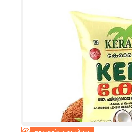
CINEMA
OPINION
PHOTOS
LIFESTYLE
SPIRITUAL
INFO+
ART
ASTRO
ഈ വാർത്ത കേൾക്കാം