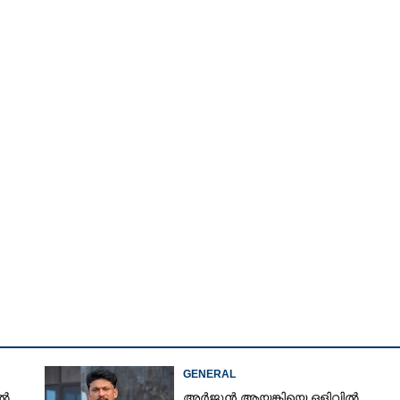
Watch More
GENERAL
ിൽ
അർജുൻ ആയങ്കിയെ ഒളിവിൽ