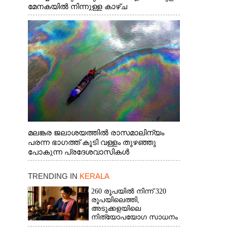
മേനകയിൽ നിന്നുള്ള കാഴ്ച
മലങ്കര ജലാശയത്തിൽ രാസമാലിന്യം
പരന്ന ഭാഗത്ത് കൂടി വള്ളം തുഴഞ്ഞു
പോകുന്ന പ്രദേശവാസികൾ
TRENDING IN
KERALA
260 രൂപയിൽ നിന്ന് 320
രൂപയിലെത്തി,
അടുക്കളയിലെ
നിത്യോപയോഗ സാധനം
വാങ്ങിയാൽ കൈപൊള്ളും