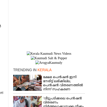
ൽ
TRENDING IN
KERALA
ക്ഷേമ പെൻഷൻ ഇനി
നേരിട്ട് ലഭിക്കില്ല,​
×
പെൻഷൻ വിതരണത്തിൽ
നിന്ന് സഹകരണ
ന്
ബാങ്കുകളെ ഒഴിവാക്കി
'വീട്ടുപടിക്കലെ പെൻഷൻ
വിതരണം
നിർത്തലാക്കാനുള്ള നീക്കം