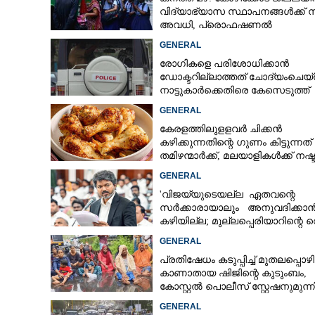
വിദ്യാഭ്യാസ സ്ഥാപനങ്ങൾക്ക് 
അവധി,​ പ്രൊഫഷണൽ
കോളേജുകൾക്ക് ബാധകമല്ല
GENERAL
രോഗികളെ പരിശോധിക്കാൻ
ഡോക്ടറില്ലാത്തത് ചോദ്യംചെയ്
നാട്ടുകാർക്കെതിരെ കേസെടുത്ത്
പൊലീസ്
GENERAL
കേരളത്തിലുളളവർ ചിക്കൻ
കഴിക്കുന്നതിന്റെ ഗുണം കിട്ടുന്നത്
തമിഴന്മാർക്ക്, മലയാളികൾക്ക് നഷ്
കടവും മാത്രം
GENERAL
'വിജയ്‌യുടെയല്ല ഏതവന്റെ
സർക്കാരായാലും അനുവദിക്കാ
കഴിയില്ല; മുല്ലപ്പെരിയാറിന്റെ വ
കൂട്ടുന്നത് മനസിൽ വച്ചാൽമതി'
GENERAL
പ്രതിഷേധം കടുപ്പിച്ച് മുതലപ്പൊ
കാണാതായ ഷിജിന്റെ കുടുംബം,
കോസ്റ്റൽ പൊലീസ് സ്റ്റേഷനുമുന്
കുത്തിയിരിക്കുന്നു
GENERAL