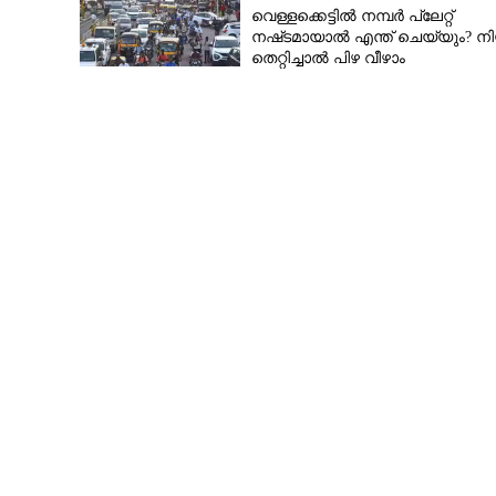
വെള്ളക്കെട്ടിൽ നമ്പർ പ്ലേറ്റ്
നഷ്‌ടമായാൽ എന്ത് ചെയ്യും? ന
തെറ്റിച്ചാൽ പിഴ വീഴാം