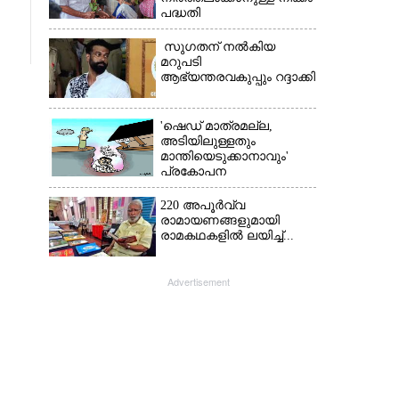
പദ്ധതി
അവസാനിപ്പിക്കാനുള്ള
യുഡിഎഫ് അജണ്ടയുടെ
സുഗതന് നൽകിയ
ആദ്യപടി'
മറുപടി
ആഭ്യന്തരവകുപ്പും റദ്ദാക്കി
'ഷെഡ് മാത്രമല്ല,
അടിയിലുള്ളതും
മാന്തിയെടുക്കാനാവും'
പ്രകോപന
പ്രസംഗവുമായി കെ.കെ.
രാഗേഷ്
220 അപൂർവ്വ
രാമായണങ്ങളുമായി
രാമകഥകളിൽ ലയിച്ച്...
Advertisement