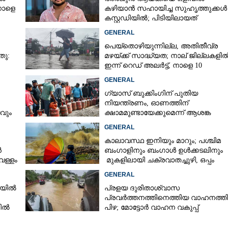
നാളെ
കഴിയാൻ സഹായിച്ച സുഹൃത്തുക്കൾ
കസ്റ്റഡിയിൽ; പിടിയിലായത്
കൊച്ചിയിലെ ഫ്ലാറ്റിൽനിന്ന്
GENERAL
പെയ്തൊഴിയുന്നില്ല, അതിതീവ്ര
തു:
മഴയ്ക്ക് സാദ്ധ്യത;​ നാല് ജില്ലകളി
ഇന്ന് റെഡ് അലർട്ട്,​ നാളെ 10
ജില്ലകളിൽ മഞ്ഞ അലർട്ട്
GENERAL
ഗ്യാസ് ബുക്കിംഗിന് പുതിയ
നിയന്ത്രണം, ഓണത്തിന്
ടവും
ക്ഷാമമുണ്ടായേക്കുമെന്ന് ആശങ്ക
GENERAL
കാലാവസ്ഥ ഇനിയും മാറും; പശ്ചിമ
ൻ
ബംഗാളിനും ബംഗാൾ ഉൾക്കടലിനും
െള്ളം
മുകളിലായി ചക്രവാതച്ചുഴി, ഒപ്പം
കള്ളക്കടൽ പ്രതിഭാസം
GENERAL
ഴിയിൽ
പ്രളയ ദുരിതാശ്വാസ
Share this link
പ്രവർത്തനത്തിനെത്തിയ വാഹനത്തി
നിൽ
പിഴ; മോട്ടോർ വാഹന വകുപ്പ്
ഉദ്യോഗസ്ഥന് സസ്പെൻഷൻ