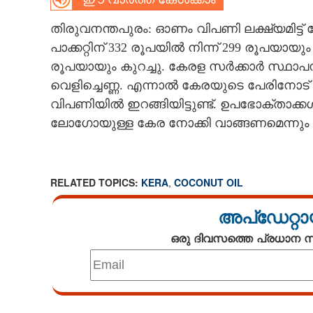
CARTOONS
തിരുവനന്തപുരം: ഓണം വിപണി ലക്ഷ്യമിട്ട് കേര 
പാക്കറ്റിന് 332 രൂപയിൽ നിന്ന് 299 രൂപയായും 
LITERATURE
രൂപയായും കുറച്ചു. കേരള സർക്കാർ സ്ഥാ
വെളിച്ചെണ്ണ. എന്നാൽ കേരയുടെ പേരിനോ
വിപണിയിൽ ഇറങ്ങിയിട്ടുണ്ട്. ഉപഭോക്താക
ZOOM
ലോഗോയുള്ള കേര നോക്കി വാങ്ങണമെന്നും
CONTACT US
RELATED TOPICS:
KERA
,
COCONUT OIL
അപ്ഡേറ്റാ
ഒരു ദിവസത്തെ പ്രധാന
Loaded
: