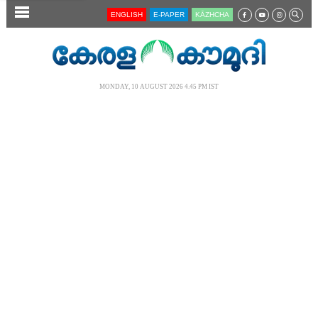
SECTIONS
ENGLISH
E-PAPER
KĀZHCHA
HOME
LATEST
MONDAY, 10 AUGUST 2026 4.45 PM IST
AUDIO
NOTIFIED NEWS
POLL
KERALA
LOCAL
NEWS 360
CASE DIARY