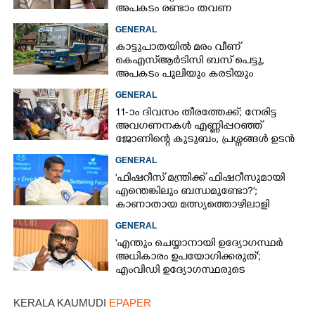
അപകടം രണ്ടാം തവണ
GENERAL
കാട്ടുപാതയിൽ മരം വീണ്
കെഎസ്‌ആർടിസി ബസ് പെട്ടു,
അപകടം പുലിയും കരടിയും
ഇറങ്ങുന്നിടത്ത്, പിന്നെ നടന്നത്
GENERAL
11-ാം ദിവസം തീരത്തേക്ക്; നേരിട്ട
അവഗണനകൾ എണ്ണിപ്പറഞ്ഞ്
ജോണിന്റെ കുടുബം,​ പ്രശ്നങ്ങൾ ഉടൻ
പരിഹരിക്കുമെന്ന് മന്ത്രിമാർ
GENERAL
'ഫിഷറീസ് മന്ത്രിക്ക് ഫിഷറീസുമായി
എന്തെങ്കിലും ബന്ധമുണ്ടോ?';
കാണാതായ മത്സ്യത്തൊഴിലാളി
ജോണിന്റെ മകൾ
GENERAL
'എന്തും ചെയ്യാനായി ഉദ്യോഗസ്ഥർ
അധികാരം ഉപയോഗിക്കരുത്';
എംവിഡി ഉദ്യോഗസ്ഥരുടെ
സസ്‌പെൻഷൻ ശിക്ഷയല്ലെന്ന് മന്ത്രി
KERALA KAUMUDI
EPAPER