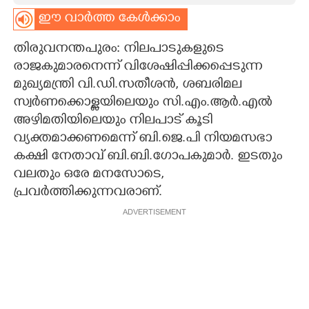
ഈ വാർത്ത കേൾക്കാം
CARTOONS
തിരുവനന്തപുരം: നിലപാടുകളുടെ
LITERATURE
രാജകുമാരനെന്ന് വിശേഷിപ്പിക്കപ്പെടുന്ന
മുഖ്യമന്ത്രി വി.ഡി.സതീശൻ, ശബരിമല
സ്വർണക്കൊള്ളയിലെയും സി.എം.ആർ.എൽ
ZOOM
അഴിമതിയിലെയും നിലപാട് കൂടി
വ്യക്തമാക്കണമെന്ന് ബി.ജെ.പി നിയമസഭാ
CONTACT US
കക്ഷി നേതാവ് ബി.ബി.ഗോപകുമാർ. ഇടതും
വലതും ഒരേ മനസോടെ,
പ്രവർത്തിക്കുന്നവരാണ്.
ADVERTISEMENT