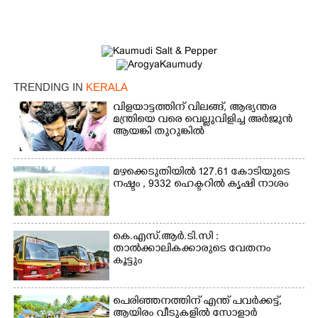
TRENDING IN
KERALA
വിളയാട്ടത്തിന് വിലങ്ങ്, ആഭ്യന്തര
മന്ത്രിയെ വരെ വെല്ലുവിളിച്ച അർജുൻ
ആയങ്കി തുറുങ്കിൽ
മഴക്കെടുതിയിൽ 127.61 കോടിയുടെ
നഷ്ടം , 9332 ഹെക്ടറിൽ കൃഷി നാശം
കെ.എസ്.ആർ.ടി.സി :
താൽക്കാലികക്കാരുടെ വേതനം
കൂട്ടും
പെരിഞ്ഞനത്തിന് എന്ത് പവർക്കട്ട്,​
ആയിരം വീടുകളിൽ സോളാർ