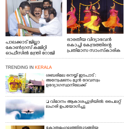
അവതരിപ്പിച്ച ലയ നമൻ കഥക് നൃത്തത്തിൽ നിന്ന്
ഭാരതീയ വിദ്യാഭവൻ
പാലക്കാട് ജില്ലാ
കൊച്ചി കേന്ദ്രത്തിന്റെ
കോൺഗ്രസ് കമ്മിറ്റി
പ്രതിമാസ സാംസ്കാരിക
ഓഫീസിൽ മന്ത്രി റോജി
പരിപാടിയുടെ ഭാഗമായി
എം ജോണിന്
ടി.ഡി റോഡിലെ ഭാരതീയ
വിദ്യാഭവൻ സർദാർ
TRENDING IN
KERALA
പട്ടേൽ സഭാഗൃഹത്തിൽ
ശബരിമല നെയ്യ് ഇടപാട് :
എം. അക്ഷതയുടെ
അന്വേഷണം മുൻ ദേവസ്വം
നേതൃത്വത്തിൽ
ഉദ്യോഗസ്ഥനിലേക്ക്
അവതരിപ്പിച്ച ലയ നമൻ
കഥക് നൃത്തത്തിൽ നിന്ന്
 വിമാനം ആകാശച്ചുഴിയിൽ: പൈലറ്റ്
ലഹരി ഉപയോഗിച്ചു
കോതമംഗലത്ത് തുടങ്ങിയ