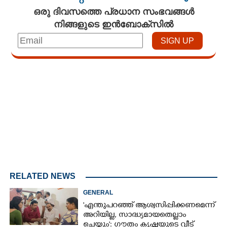
ഒരു ദിവസത്തെ പ്രധാന സംഭവങ്ങൾ
നിങ്ങളുടെ ഇൻബോക്സിൽ
Loaded
:
4.68%
/
Unmute
RELATED NEWS
GENERAL
'എന്തുപറഞ്ഞ് ആശ്വസിപ്പിക്കണമെന്ന്
അറിയില്ല, സാദ്ധ്യമായതെല്ലാം
ചെയ്യും': ഗൗതം കൃഷ്ണയുടെ വീട്