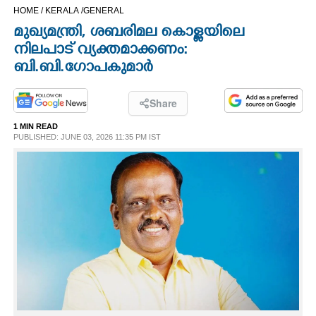
HOME /
KERALA /
GENERAL
CINEMA
മുഖ്യമന്ത്രി, ശബരിമല കൊള്ളയിലെ
നിലപാട് വ്യക്തമാക്കണം:
OPINION
ബി.ബി.ഗോപകുമാർ
PHOTOS
Share
1 MIN READ
LIFESTYLE
PUBLISHED: JUNE 03, 2026 11:35 PM IST
SPIRITUAL
INFO+
ART
ASTRO