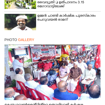
വൈദ്യുതി  ഉത്പാദനം 3.15
മെഗാവാട്ടിലേക്ക്
ഉമ്മൻ ചാണ്ടി കാർഷിക പുരസ്‌കാരം
ചെറുവയൽ രാമന്
PHOTO
GALLERY