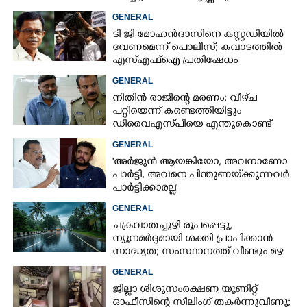
സന്ദർശിച്ച് മുഖ്യമന്ത്രി
GENERAL
ടി ജി മോഹൻദാസിനെ കസ്റ്റഡിയിൽ
വേണമെന്ന് പൊലീസ്; കവാടത്തിൽ
എസ്എഫ്ഐ പ്രതിഷേധം
GENERAL
നിതിൻ രാജിന്റെ മരണം; വീഴ്‌ച
പറ്റിയെന്ന് കണ്ടെത്തിയിട്ടും
ഡിവൈഎസ്‌പിയെ എന്തുകൊണ്ട്
സസ്‌പെൻഡ് ചെയ്തില്ലെന്ന്
GENERAL
ഹൈക്കോടതി
'അർജുൻ ആയങ്കിയോ, അവനാണോ
പാർട്ടി, അവനെ പിന്തുണയ്‌ക്കുന്നവർ
പാർട്ടിക്കാരല്ല'
GENERAL
ചക്രവാതച്ചുഴി രൂപപ്പെട്ടു,
ന്യൂനമർദ്ദമായി ശക്തി പ്രാപിക്കാൻ
സാദ്ധ്യത; സംസ്ഥാനത്ത് വീണ്ടും മഴ
വരുന്നു
GENERAL
ജില്ലാ ശിശുസംരക്ഷണ യൂണിറ്റ്
ഓഫീസിന്റെ സീലിംഗ് തകർന്നുവീണു;