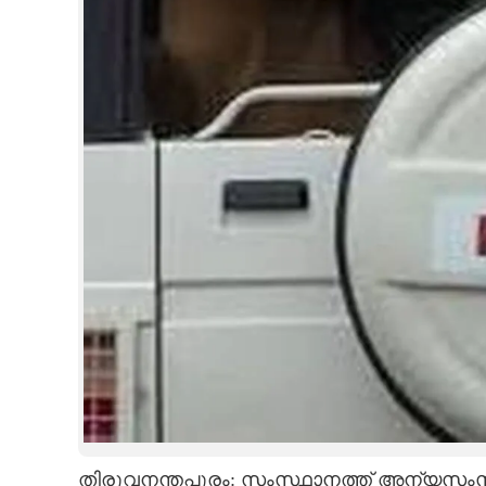
CINEMA
OPINION
PHOTOS
LIFESTYLE
SPIRITUAL
INFO+
ART
ASTRO
തിരുവനന്തപുരം: സംസ്ഥാനത്ത് അന്യസംസ്