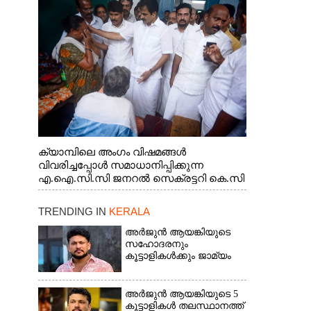
ജനറൽ സെക്രട്ടറി കെ.സി
വേണുഗോപാൽ എം.പി കുരുന്നിനെ
എടുത്ത് ലാളിച്ചപ്പോൾ. സഹകരണ-
എക്സൈസ് വകുപ്പ് മന്ത്രി എം. ലിജു,
കൃഷിവകുപ്പ് മന്ത്രി ടി. സിദ്ദിഖ്, റെജി
ചെറിയാൻ എം. എൽ. എ എന്നിവർ സമീപം
ക്യാമ്പിലെ അംഗം വിഷമങ്ങൾ
വിവരിച്ചപ്പോൾ സമാധാനിപ്പിക്കുന്ന
എ.ഐ.സി.സി ജനറൽ സെക്രട്ടറി കെ.സി
വേണുഗോപാൽ എം.പി. സഹകരണ-
എക്സൈസ് വകുപ്പ് മന്ത്രി എം. ലിജു,
TRENDING IN
KERALA
എന്നിവർ
അർജുൻ ആയങ്കിയുടെ
സഹോദരനും
കൂട്ടാളികൾക്കും ജാമ്യം
അർജുൻ ആയങ്കിയുടെ 5
കൂട്ടാളികൾ തലസ്ഥാനത്ത്