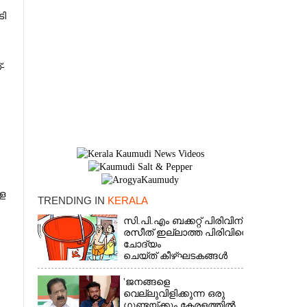
ി
-
ള
TRENDING IN
KERALA
സി.പി.എം ബക്കറ്റ് പിരിവിന്:
×
രസീത് ഇല്ലാത്ത പിരിവിനെ
ചോദ്യം
ചെയ്ത് കീഴ്ഘടകങ്ങൾ
'ജനങ്ങളെ
വെല്ലുവിളിക്കുന്ന ഒരു
ഗുണ്ടയ്ക്കും കേരളത്തിൽ