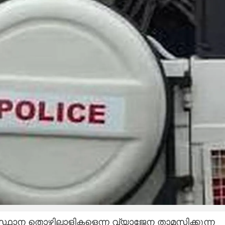
ഥാന തൊഴിലാളികളെന്ന വ്യാജേന താമസിക്കുന്ന