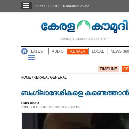
SECTIONS
FOUNDER EDITOR : K SUKUMARAN BA
HOME
LATEST
AUDIO
SUNDAY, 09 AUGUST 2026 6.00 PM IST
NOTIFIED NEWS
LATEST
AUDIO
KERALA
LOCAL
NEWS 360
POLL
KERALA
TIMELINE
GE
HOME /
KERALA /
GENERAL
LOCAL
ബംഗ്ലാദേശികളെ കണ്ടെത്താ
NEWS 360
1 MIN READ
PUBLISHED: JUNE 07, 2026 03:21 AM IST
CASE DIARY