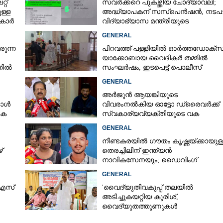
റ്
സവർക്കറെ പുകഴ്ത്തിയ ചോദ്യാവലി;
ള്ള
അദ്ധ്യാപകന് സസ്‌പെൻഷൻ, നടപട
ുകാർ
വിദ്യാഭ്യാസ മന്ത്രിയുടെ
നിർദേശപ്രകാരം
GENERAL
രുന്ന
പിറവത്ത് പള്ളിയിൽ ഓർത്തഡോക്സ്
യാക്കോബായ വൈദികർ തമ്മിൽ
്തിൽ
സംഘർഷം, ഇടപെട്ട് പൊലീസ്
GENERAL
അർജുൻ ആയങ്കിയുടെ
കോൾ
വിവരംനൽകിയ ഓട്ടോ ഡ്രൈവർക്ക്
കെ
സ്വകാര്യവ്യക്തിയുടെ വക
പാരിതോഷികം: മന്ത്രി രമേശ്
GENERAL
ചെന്നിത്തല
നീണ്ടകരയിൽ ഗൗതം കൃഷ്ണയ്ക്കായുള്
്
തെരച്ചിലിന് ഇന്ത്യൻ
നാവികസേനയും; ഡൈവിംഗ്
ആരംഭിച്ചു
GENERAL
 എസ്
'വൈദ്യുതിവകുപ്പ് തലയിൽ
Share this link
അടിച്ചുകയറ്റിയ കുരിശ്‌,
വൈദ്യുതത്തൂണുകൾ
പൊട്ടിവീണാൽപോലും മന്ത്രിയെ