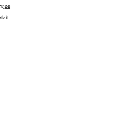
വിളിക്കുന്ന കാലമാണിത്'
നുള്ള
ജിപി
Copy Link
െ കണ്ടെത്താൻ