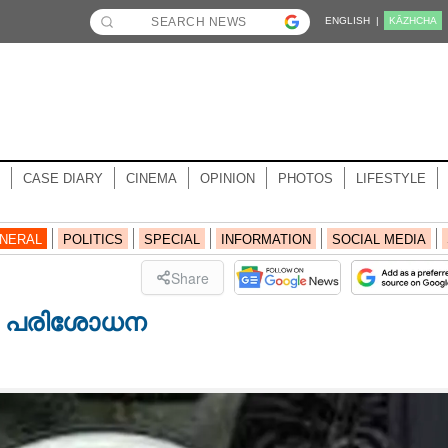
ENGLISH |
KĀZHCHA
CASE DIARY
CINEMA
OPINION
PHOTOS
LIFESTYLE
NERAL
POLITICS
SPECIAL
INFORMATION
SOCIAL MEDIA
Share
ൻ പരിശോധന