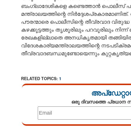
ബംഗ്ലാദേശികളെ കണ്ടെത്താൻ പൊലീസ് പര
CARTOONS
മന്ത്രാലയത്തിന്റെ നിർദ്ദേശപ്രകാരമാണിത്
പൗരന്മാരെ പൊലീസിന്റെ തീവ്രവാദ വിരുദ്ധ വിഭ
LITERATURE
കഴക്കൂട്ടത്തും തൃശൂരിലും പറവൂരിലും നിന
രേഖകളില്ലാതെ അനധികൃതമായി തങ്ങിയിരു
ZOOM
വിദേശകാര്യമന്ത്രാലയത്തിന്റെ നടപടിക്രമങ
തീവ്രവാദബന്ധമുണ്ടോയെന്നും കുറ്റകൃത്യ
CONTACT US
RELATED TOPICS:
1
അപ്ഡേറ്റാ
ഒരു ദിവസത്തെ പ്രധാന
Loaded
: