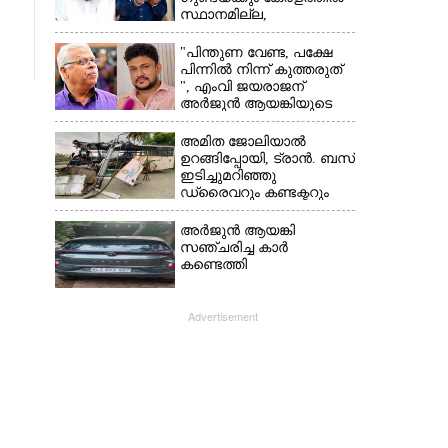
സ്ഥാനമില്ല,​
അവരെല്ലാം
പൊലീസിന്റെ
"പിന്തുണ വേണ്ട,​ പക്ഷേ
നിരീക്ഷണത്തിലാണ്'
പിന്നിൽ നിന്ന് കുത്തരുത്
", എംവി ജയരാജന്
അർജുൻ ആയങ്കിയുടെ
മറുപടി
അമിത ജോലിയാൽ
ഉറങ്ങിപ്പോയി, ട്രാൻ. ബസ്
ഇടിച്ചുമറിഞ്ഞു
ഡ്രൈവറും കണ്ടക്ടറും
മരിച്ചു സംഭവം മൈസൂരു
-ബെംഗളൂരു
അർജുൻ ആയങ്കി
ദേശീയപാതയിൽ 20
സഞ്ചരിച്ച കാർ
പേർക്ക് പരിക്ക്, നാലു
കണ്ടെത്തി
പേരുടെ നില ഗുരുതരം
Advertisement