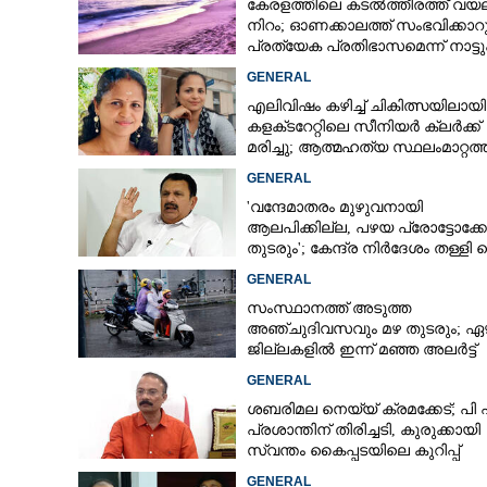
കേരളത്തിലെ കടൽത്തീരത്ത് വയലറ്
നിറം; ഓണക്കാലത്ത് സംഭവിക്കാറു
പ്രത്യേക പ്രതിഭാസമെന്ന് നാട്ട
GENERAL
എലിവിഷം കഴിച്ച് ചികിത്സയിലായി
കളക്‌ടറേറ്റിലെ സീനിയർ ക്ലർക്ക്
മരിച്ചു; ആത്മഹത്യ സ്ഥലംമാറ്റത
മനംനൊന്തെന്ന് സംശയം
GENERAL
'വന്ദേമാതരം മുഴുവനായി
ആലപിക്കില്ല, പഴയ പ്രോട്ടോക്
തുടരും'; കേന്ദ്ര നിർദേശം തള്ളി 
മുരളീധരൻ
GENERAL
സംസ്ഥാനത്ത് അടുത്ത
അ‌ഞ്ചുദിവസവും മഴ തുടരും; ഏഴ
ജില്ലകളിൽ ഇന്ന് മഞ്ഞ അലർട്ട്
GENERAL
ശബരിമല നെയ്യ് ക്രമക്കേട്; പി
പ്രശാന്തിന് തിരിച്ചടി, കുരുക്കായി
സ്വന്തം കൈപ്പടയിലെ കുറിപ്പ്
GENERAL