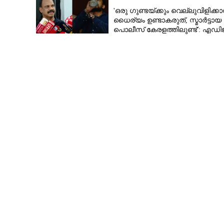
'ഒരു ഗുണ്ടയ്ക്കും വെല്ലുവിളിക്കാ
ധൈര്യം ഉണ്ടാകരുത്, സ്മാർട്ടായ
പൊലീസ് കേരളത്തിലുണ്ട്': എഡി
പി വിജയൻ
ബംഗ്ലാദേശികള
പരിശോധന