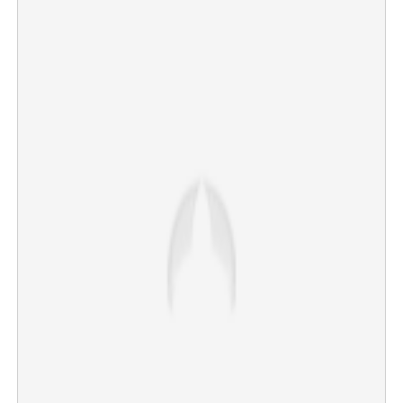
×
Share this link
Copy Link