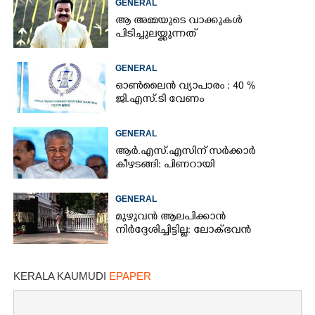
GENERAL
ആ അമ്മയുടെ വാക്കുകൾ
പിടിച്ചുലയ്ക്കുന്നത്
GENERAL
ഓൺലൈൻ വ്യാപാരം : 40 %
ജി.എസ്.ടി വേണം
GENERAL
ആർ.എസ്.എസിന് സർക്കാർ
കീഴടങ്ങി: പിണറായി
GENERAL
മുഴുവൻ ആലപിക്കാൻ
നിർദ്ദേശിച്ചിട്ടില്ല: ലോക്ഭവൻ
KERALA KAUMUDI
EPAPER