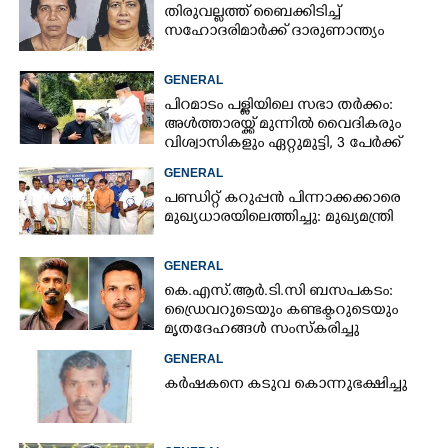
തിരുവല്ലത്ത് ബൈക്കിടിച്ച്
സഹോദരിമാർക്ക് ദാരുണാന്ത്യം
GENERAL
പിറമാടം പള്ളിയിലെ സഭാ തർക്കം:
അൾത്താരയ്ക്ക് മുന്നിൽ വൈദികരും
വിശ്വാസികളും ഏറ്റുമുട്ടി, 3 പേർക്ക്
പരിക്ക്
GENERAL
പണ്ഡിറ്റ് കറുപ്പൻ പിന്നാക്കക്കാരെ
മുഖ്യധാരയിലെത്തിച്ചു: മുഖ്യമന്ത്രി
GENERAL
കെ.എസ്.ആർ.ടി.സി ബസപകടം:
ഡ്രെെവറുടെയും കണ്ടക്ടറുടെയും
മൃതദേഹങ്ങൾ സംസ്കരിച്ചു
GENERAL
കർഷകനെ കടുവ കൊന്നുഭക്ഷിച്ചു