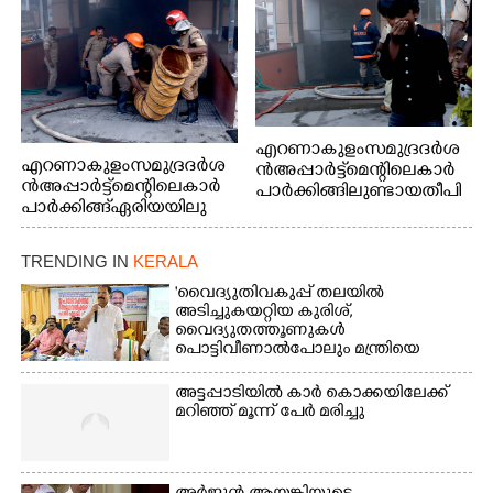
എറണാകുളം സമുദ്ര ദർശ
എറണാകുളം സമുദ്ര ദർശ
ൻ അപ്പാർട്ട്മെന്റിലെ കാർ
ൻ അപ്പാർട്ട്മെന്റിലെ കാർ
പാർക്കിങ്ങിലുണ്ടായ തീപി
പാർക്കിങ്ങ് ഏരിയയിലു
ടിത്തം മൂലമുണ്ടായ പുക
ണ്ടായ തീപിടിത്തം അണ
കാരണം സമീപത്ത് കൂടി
യ്ക്കാൻ ശ്രമിക്കുന്ന ഫയർ
മൂക്ക് പൊത്തി പോകുന്ന
TRENDING IN
KERALA
ഫോഴ്സ് ഉദ്യോഗസ്ഥർ
കുട്ടി
'വൈദ്യുതിവകുപ്പ് തലയിൽ
അടിച്ചുകയറ്റിയ കുരിശ്‌,
വൈദ്യുതത്തൂണുകൾ
പൊട്ടിവീണാൽപോലും മന്ത്രിയെ
വിളിക്കുന്ന കാലമാണിത്'
അട്ടപ്പാടിയിൽ കാർ കൊക്കയിലേക്ക്
മറിഞ്ഞ് മൂന്ന് പേർ മരിച്ചു