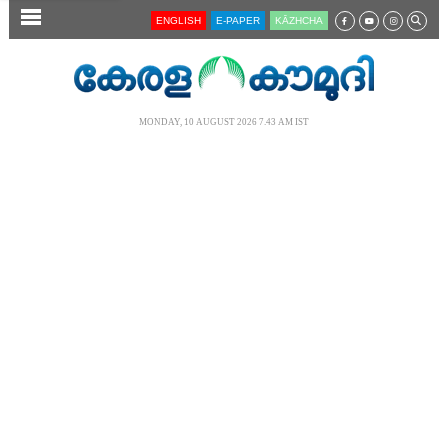
SECTIONS
ENGLISH
E-PAPER
KĀZHCHA
HOME
LATEST
MONDAY, 10 AUGUST 2026 7.43 AM IST
AUDIO
NOTIFIED NEWS
POLL
KERALA
LOCAL
NEWS 360
CASE DIARY