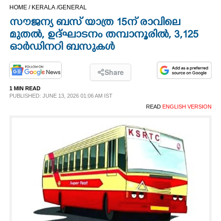
HOME /
KERALA /
GENERAL
CINEMA
സൗജന്യ ബസ് യാത്ര 15ന് രാവിലെ
മുതൽ, ഉദ്ഘാടനം തമ്പാനൂരിൽ, 3,125
OPINION
ഓർഡിനറി ബസുകൾ
PHOTOS
Share
1 MIN READ
LIFESTYLE
PUBLISHED: JUNE 13, 2026 01:06 AM IST
READ
ENGLISH VERSION
SPIRITUAL
INFO+
ART
ASTRO