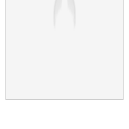
×
Share this link
Copy Link