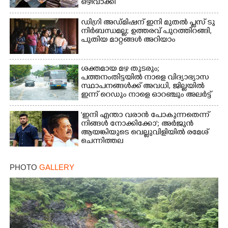
ഒഴിവാക്കി
ഡിഗ്രി അഡ്മിഷന് ഇനി മുതൽ പ്ലസ് ടു
നിർബന്ധമല്ല; ഉത്തരവ് പുറത്തിറങ്ങി,
പുതിയ മാറ്റങ്ങൾ അറിയാം
ശക്തമായ മഴ തുടരും;
പത്തനംതിട്ടയിൽ നാളെ വിദ്യാഭ്യാസ
സ്ഥാപനങ്ങൾക്ക് അവധി,​ ജില്ലയിൽ
ഇന്ന് റെ‌ഡും നാളെ ഓറഞ്ചും അലർട്ട്
'ഇനി എന്താ വരാൻ പോകുന്നതെന്ന്
നിങ്ങൾ നോക്കിക്കോ'; അർജുൻ
ആയങ്കിയുടെ വെല്ലുവിളിയിൽ രമേശ്
ചെന്നിത്തല
PHOTO
GALLERY