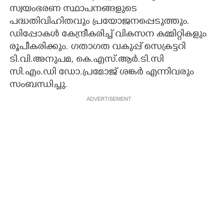
സ്വയംഭരണ സ്ഥാപനങ്ങളുടെ
പദ്ധതിവിഹിതവും പ്രയോജനപ്പെടുത്തും.
ഡിപ്പോകൾ കേന്ദ്രീകരിച്ച് വികസന കമ്മിറ്റികളും
രൂപീകരിക്കും. ഗതാഗത വകുപ്പ് സെക്രട്ടറി
ടി.വി.അനുപമ, കെ.എസ്.ആർ.ടി.സി
സി.എം.ഡി ഡോ.പ്രമോജ് ശങ്കർ എന്നിവരും
സംബന്ധിച്ചു.
ADVERTISEMENT