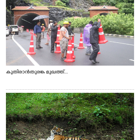
കുതിരാൻതുരങ്ക മുഖത്ത്...