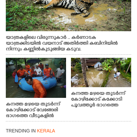
യാത്രകളിലെ വിരുന്നുകാർ .. കർണാടക
യാത്രക്കിടയിൽ വയനാട് അതിർത്തി കബിനിയിൽ
നിന്നും കണ്ണിൽകുടുങ്ങിയ കടുവ.
കനത്ത മഴയെ തുടർന്ന്
കോഴിക്കോട് കക്കോടി
കനത്ത മഴയെ തുടർന്ന്
പൂവത്തൂർ ഭാഗത്തെ
കോഴിക്കോട് വേങ്ങേരി
വീടുകളിൽ വെള്ളം
ഭാഗത്തെ വീടുകളിൽ
കയറിയപ്പോൾ
വെള്ളം
കയറിയപ്പോൾ ആളുകളെ
TRENDING IN
KERALA
സുരക്ഷിത സ്ഥാനത്തേക്ക്