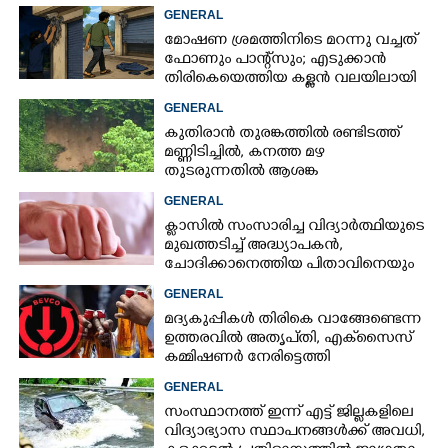
മറ്റൊരാളെന്ന് സംശയം
GENERAL
മോഷണ ശ്രമത്തിനിടെ മറന്നു വച്ചത്
ഫോണും പാന്റ്സും; എടുക്കാൻ
തിരികെയെത്തിയ കള്ളൻ വലയിലായി
GENERAL
കുതിരാൻ തുരങ്കത്തിൽ രണ്ടിടത്ത്
മണ്ണിടിച്ചിൽ, കനത്ത മഴ
തുടരുന്നതിൽ ആശങ്ക
GENERAL
ക്ളാസിൽ സംസാരിച്ച വിദ്യാർത്ഥിയുടെ
മുഖത്തടിച്ച് അദ്ധ്യാപകൻ,
ചോദിക്കാനെത്തിയ പിതാവിനെയും
ആക്രമിച്ചെന്ന് പരാതി
GENERAL
മദ്യകുപ്പികൾ തിരികെ വാങ്ങേണ്ടെന്ന
ഉത്തരവിൽ അതൃപ്‌തി, എക്‌സൈസ്
കമ്മിഷണർ നേരിട്ടെത്തി
വിശദീകരണം നൽകണമെന്ന് മന്ത്രി
GENERAL
സംസ്ഥാനത്ത് ഇന്ന് എട്ട് ജില്ലകളിലെ
വിദ്യാഭ്യാസ സ്ഥാപനങ്ങൾക്ക് അവധി,