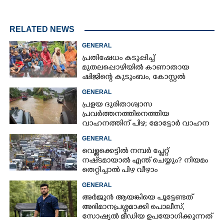
RELATED NEWS
GENERAL
പ്രതിഷേധം കടുപ്പിച്ച്
മുതലപ്പൊഴിയിൽ കാണാതായ
ഷിജിന്റെ കുടുംബം, കോസ്റ്റൽ
പൊലീസ് സ്റ്റേഷനുമുന്നിൽ
GENERAL
കുത്തിയിരിക്കുന്നു
പ്രളയ ദുരിതാശ്വാസ
പ്രവർത്തനത്തിനെത്തിയ
വാഹനത്തിന് പിഴ; മോട്ടോർ വാഹന
വകുപ്പ് ഉദ്യോഗസ്ഥന് സസ്പെൻഷൻ
GENERAL
വെള്ളക്കെട്ടിൽ നമ്പർ പ്ലേറ്റ്
നഷ്‌ടമായാൽ എന്ത് ചെയ്യും? നിയമം
തെറ്റിച്ചാൽ പിഴ വീഴാം
GENERAL
അർജുൻ ആയങ്കിയെ പൂട്ടേണ്ടത്
അഭിമാനപ്രശ്നമാക്കി പൊലീസ്,
സാേഷ്യൽ മീഡിയ ഉപയോഗിക്കുന്നത്