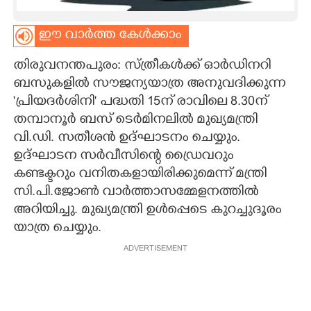
CARTOONS
ഈ വാർത്ത കേൾക്കാം
തിരുവനന്തപുരം: സ്ത്രീകൾക്ക് ഓർഡിനറി
LITERATURE
ബസുകളിൽ സൗജന്യയാത്ര അനുവദിക്കുന്ന
'പ്രിയദർശിനി' പദ്ധതി 15ന് രാവിലെ 8.30ന്
ZOOM
തമ്പാനൂർ ബസ് ടെർമിനലിൽ മുഖ്യമന്ത്രി
വി.ഡി. സതീശൻ ഉദ്ഘാടനം ചെയ്യും.
CONTACT US
ഉദ്ഘാടന സർവീസിന്റെ ഡ്രൈവറും
കണ്ടക്ടറും വനിതകളായിരിക്കുമെന്ന് മന്ത്രി
സി.പി.ജോൺ വാർത്താസമ്മേളനത്തിൽ
അറിയിച്ചു. മുഖ്യമന്ത്രി ഉൾപ്പെടെ കുറച്ചുദൂരം
യാത്ര ചെയ്യും.
ADVERTISEMENT