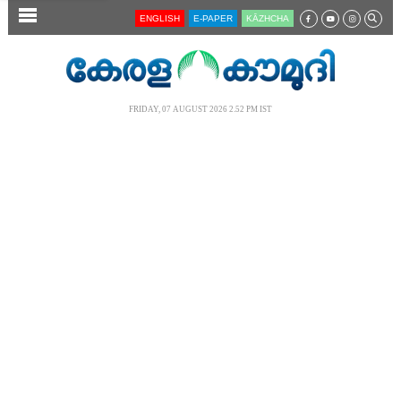
SECTIONS
ENGLISH
E-PAPER
KĀZHCHA
HOME
LATEST
FRIDAY, 07 AUGUST 2026 2.52 PM IST
AUDIO
NOTIFIED NEWS
POLL
KERALA
LOCAL
NEWS 360
CASE DIARY