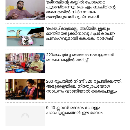
മാറ്റുന്ന സുരക്ഷാസേനാം
'ശ്രീറാമിന്റെ കയ്യിൽ ചോരക്കറ
ഗങ്ങൾ
പുരണ്ടിരുന്നു'; കെ എം ബഷീറിന്റെ
മരണത്തിൽ നിർണായക
മൊഴിയുമായി ദൃക്‌സാക്ഷി
'ഷെഡ് മാത്രമല്ല, അടിയിലുള്ളതും
മാന്തിയെടുക്കാനാവും' പ്രകോപന
പ്രസംഗവുമായി കെ.കെ. രാഗേഷ്
220 അപൂർവ്വ രാമായണങ്ങളുമായി
രാമകഥകളിൽ ലയിച്ച്...
260 രൂപയിൽ നിന്ന് 320 രൂപയിലെത്തി,
അടുക്കളയിലെ നിത്യോപയോഗ
സാധനം വാങ്ങിയാൽ കൈപൊള്ളും
9, 10 ക്ലാസ്: രണ്ടാം വോള്യം
പാഠപുസ്തകങ്ങൾ ഈ മാസം