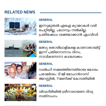
RELATED NEWS
GENERAL
ഇന്നുമുതൽ എഐ ക്യാമറകൾ വഴി
പെറ്റിയില്ല, ചലാനും നൽകില്ല;
പ്രതിഷേധം ശക്തമാക്കാൻ എംവിഡി
സംഘടനകൾ
GENERAL
മത്സ്യ തൊഴിലാളികളെ കാണാതായിട്ട്
ഇന്ന് പതിനൊന്നാം ദിനം,
നാവികസേനാ കപ്പലടക്കം
ഉപയോഗിച്ച് ഊർജിത അന്വേഷണം
GENERAL
ഡൽഹി സമരത്തിനെതിരായ മോശം
പരാമർശം: ടി ജി മോഹൻദാസ്
അറസ്റ്റിൽ, 11മണിക്ക് കോടതിയിൽ
ഹാജരാക്കും
GENERAL
ശിവഗിരിയിൽ ശ്രീനാരായണ ദിവ്യ
സത്‌സംഗം