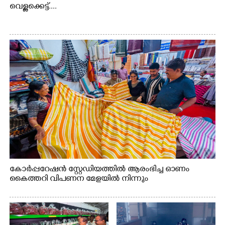
വെള്ളക്കെട്ട്....
കോർപ്പറേഷൻ സ്റ്റേഡിയത്തിൽ ആരംഭിച്ച ഓണം
കൈത്തറി വിപണന മേളയിൽ നിന്നും