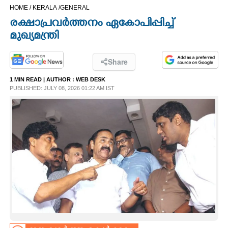
HOME /
KERALA /
GENERAL
CINEMA
രക്ഷാപ്രവർത്തനം ഏകോപിപ്പിച്ച്
മുഖ്യമന്ത്രി
OPINION
Share
PHOTOS
1 MIN READ
| AUTHOR :
WEB DESK
PUBLISHED: JULY 08, 2026 01:22 AM IST
LIFESTYLE
SPIRITUAL
INFO+
ART
ASTRO