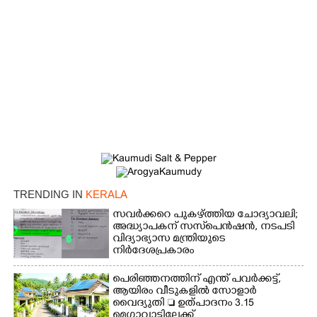
TRENDING IN
KERALA
സവർക്കറെ പുകഴ്ത്തിയ ചോദ്യാവലി;
അദ്ധ്യാപകന് സസ്‌പെൻഷൻ, നടപടി
വിദ്യാഭ്യാസ മന്ത്രിയുടെ
നിർദേശപ്രകാരം
പെരിഞ്ഞനത്തിന് എന്ത് പവർക്കട്ട്,​
ആയിരം വീടുകളിൽ സോളാർ
വൈദ്യുതി  ഉത്പാദനം 3.15
മെഗാവാട്ടിലേക്ക്