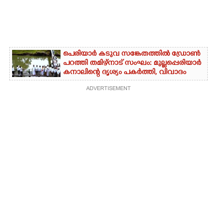
പെരിയാർ കടുവ സങ്കേതത്തിൽ ഡ്രോൺ
പറത്തി തമിഴ്നാട് സംഘം: മുല്ലപ്പെരിയാർ
കനാലിന്റെ ദൃശ്യം പകർത്തി, വിവാദം
ADVERTISEMENT