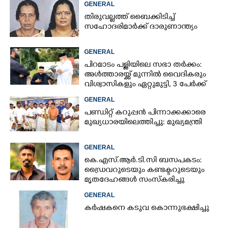
GENERAL
തിരുവല്ലത്ത് ബൈക്കിടിച്ച്
സഹോദരിമാർക്ക് ദാരുണാന്ത്യം
GENERAL
പിറമാടം പള്ളിയിലെ സഭാ തർക്കം:
അൾത്താരയ്ക്ക് മുന്നിൽ വൈദികരും
വിശ്വാസികളും ഏറ്റുമുട്ടി, 3 പേർക്ക്
പരിക്ക്
GENERAL
പണ്ഡിറ്റ് കറുപ്പൻ പിന്നാക്കക്കാരെ
മുഖ്യധാരയിലെത്തിച്ചു: മുഖ്യമന്ത്രി
GENERAL
കെ.എസ്.ആർ.ടി.സി ബസപകടം:
ഡ്രെെവറുടെയും കണ്ടക്ടറുടെയും
മൃതദേഹങ്ങൾ സംസ്കരിച്ചു
GENERAL
കർഷകനെ കടുവ കൊന്നുഭക്ഷിച്ചു