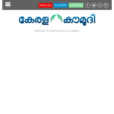
SECTIONS
ENGLISH
E-PAPER
KĀZHCHA
HOME
LATEST
MONDAY, 10 AUGUST 2026 10.45 AM IST
AUDIO
NOTIFIED NEWS
POLL
KERALA
LOCAL
NEWS 360
CASE DIARY