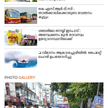
കെ.എസ്.ആർ.ടി.സി :
താൽക്കാലികക്കാരുടെ വേതനം
കൂട്ടും
ശബരിമല നെയ്യ് ഇടപാട് :
അന്വേഷണം മുൻ ദേവസ്വം
ഉദ്യോഗസ്ഥനിലേക്ക്
 വിമാനം ആകാശച്ചുഴിയിൽ: പൈലറ്റ്
ലഹരി ഉപയോഗിച്ചു
PHOTO
GALLERY