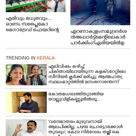
എരിവും മധുരവും...
ഓണം സപ്ലൈകോ
മെഗാട്രേഡ് ഫെയറിന്റെ
എറണാകുളം സമുദ്ര ദർശ
ജില്ലാതല ഉദ്ഘാടനം
ൻ അപ്പാർട്ട്മെന്റിലെ കാർ
കോഴിക്കോട് ബീച്ച്
പാർക്കിംഗ് ഏരിയയിൽ ഉ
ഓപ്പണ്‍ സ്റ്റേജിന്
ണ്ടായ തീപിടിത്തം അണ
മുന്‍വശത്ത് നിര്‍വഹിച്ച
യ്ക്കാൻ ശ്രമിച്ച ഫയർഫോ
TRENDING IN
KERALA
ശേഷം മന്ത്രി
ഴ്സ് ഉദ്യോഗസ്ഥർ ശ്വാസം
പി.കെ.കുഞ്ഞാലിക്കുട്ടി
മുട്ട് മൂലം പുറത്തേക്കിറങ്ങി
എലിവിഷം കഴിച്ച്
സ്റ്റാളുകള്‍
ചികിത്സയിലായിരുന്ന കളക്‌ടറേറ്റിലെ
വരുന്നു
സന്ദര്‍ശിക്കുന്നു..
സീനിയർ ക്ലർക്ക് മരിച്ചു; ആത്മഹത്യ
സ്ഥലംമാറ്റത്തിൽ മനംനൊന്തെന്ന്
സംശയം
കോതമംഗലത്ത് തുടങ്ങിയ
വെല്ലുവിളി കണ്ണൂരിൽ ശൂ...
'വന്ദേമാതരം മുഴുവനായി
ആലപിക്കില്ല, പഴയ പ്രോട്ടോക്കോൾ
തുടരും'; കേന്ദ്ര നിർദേശം തള്ളി കെ