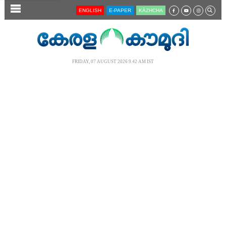
SECTIONS
ENGLISH
E-PAPER
KĀZHCHA
HOME
LATEST
FRIDAY, 07 AUGUST 2026 9.42 AM IST
AUDIO
NOTIFIED NEWS
POLL
KERALA
LOCAL
NEWS 360
CASE DIARY