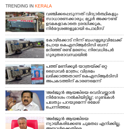
TRENDING IN
KERALA
വഞ്ചിക്കപ്പെടുന്നത് വിദ്യാർത്ഥികളും
സാധാരണക്കാരും; മ്യൂൾ അക്കൗണ്ട്
ഉടമകളാകാതെ ശ്രദ്ധിക്കുക,
നിർദ്ദേശങ്ങളുമായി പൊലീസ്
കോഴിക്കോട് നിന്ന് ബംഗളൂരുവിലേക്ക്
പോയ കെഎസ്‌ആർടിസി ബസ്
മറിഞ്ഞ് രണ്ട് മരണം; നിരവധിപേർ
ഗുരുതരാവസ്ഥയിൽ
പത്ത് മണിക്കൂർ യാത്രയ്‌ക്ക് ഒറ്റ
ഡ്രൈവർ മാത്രം; വിശ്രമം
ലഭിക്കാത്തതാണ് കെഎസ്‌ആർടിസി
അപകടത്തിന് കാരണമെന്ന്
വിമർശനം
'അർജുൻ ആയങ്കിയെ വെടിവയ്ക്കാൻ
നിർദേശം നൽകിയിട്ടില്ല'; ഗുണ്ടകൾ
പലതും പറയുമെന്ന് രമേശ്
ചെന്നിത്തല
'അർജുൻ ആയങ്കിയെ
ന്യായീകരിക്കേണ്ട ചുമതല എനിക്കില്ല,