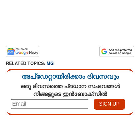
RELATED TOPICS:
MG
അപ്ഡേറ്റായിരിക്കാം ദിവസവും
ഒരു ദിവസത്തെ പ്രധാന സംഭവങ്ങൾ
നിങ്ങളുടെ ഇൻബോക്സിൽ
Loaded
:
3.34%
/
Unmute