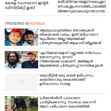
ഒഴിവ് ദിനമായ ഇന്നലെ എറ
കേരള സംസ്ഥാന ഇന്റർ
ണാകുളം സൗത്ത് പാലത്തി
ഡിസ്ട്രിക്റ്റ് ക്ലബ്
ൽ അനുഭവപ്പെട്ട ഗതാഗത
അത്‌ലറ്റിക്
ക്കുരുക്ക്
ചാമ്പ്യൻഷിപ്പിൽ അണ്ടർ
20 ആൺകുട്ടികളുടെ 200
TRENDING IN
KERALA
മീറ്റർ ഓട്ടം ഫൈനൽ
'ആയുധപ്പുരയിലെ തോക്കുകൾ
മത്സരത്തിനിടെ സിന്തറ്റിക്
തികയാതെ വരും, ഇത് ബീഹാറോ
ട്രാക്കിന് കുറുകെ ഓടുന്ന
യുപിയോ അല്ല';ആയങ്കിക്ക്
നായകൾ.
പിന്തുണയുമായി ആകാശ് തില്ലങ്കേരി
'എനിക്കയാളോട് വല്ലാത്ത സ്‌നേഹം
തോന്നുന്നു, മനസ്
നിങ്ങൾക്കൊപ്പമാണ്'; അർജുൻ
ആയങ്കിയെ പിന്തുണച്ച് സനൽകുമാർ
'ഒരുവീട്ടിൽ ഒരു കയർ ഉത്പന്നം,
കയറിനൊരു കൈത്താങ്ങ് '
ഉദ്ഘാടനം നാളെ
'പ്രിയദർശിനി' പാപ്പാനെ
ചവിട്ടിക്കൊന്നു; സംഭവം കോന്നി
ആന പരിപാലന കേന്ദ്രത്തിൽ