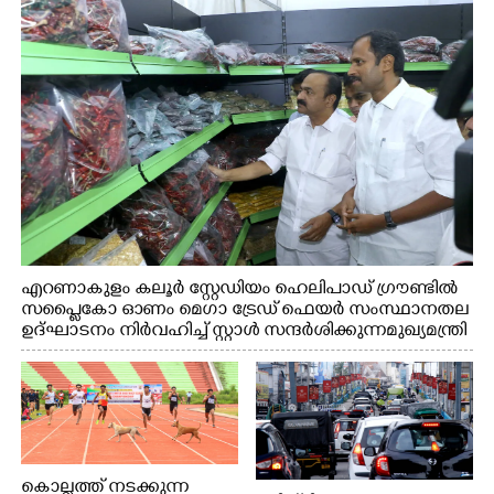
എറണാകുളം കലൂർ സ്റ്റേഡിയം ഹെലിപാഡ് ഗ്രൗണ്ടിൽ
സപ്ളൈകോ ഓണം മെഗാ ട്രേഡ് ഫെയർ സംസ്ഥാനതല
ഉദ്ഘാടനം നിർവഹിച്ച് സ്റ്റാൾ സന്ദർശിക്കുന്ന മുഖ്യമന്ത്രി
വി.ഡി. സതീശൻ. മന്ത്രി അനൂപ് ജേക്കബ് സമീപം
കൊല്ലത്ത് നടക്കുന്ന