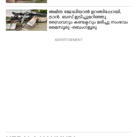
അമിത ജോലിയാൽ ഉറങ്ങിപ്പോയി,
ട്രാൻ. ബസ് ഇടിച്ചുമറിഞ്ഞു
ഡ്രൈവറും കണ്ടക്ടറും മരിച്ചു സംഭവം
മൈസൂരു -ബെംഗളൂരു
ദേശീയപാതയിൽ 20 പേർക്ക് പരിക്ക്,
നാലു പേരുടെ നില ഗുരുതരം
ADVERTISEMENT