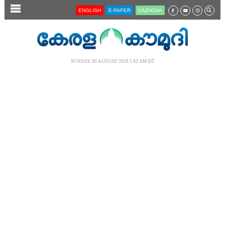
SECTIONS
ENGLISH
E-PAPER
KĀZHCHA
HOME
LATEST
SUNDAY, 09 AUGUST 2026 1.02 AM IST
AUDIO
NOTIFIED NEWS
POLL
KERALA
LOCAL
NEWS 360
CASE DIARY