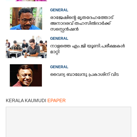
GENERAL
രാജേഷിന്റെ മൃതദേഹത്തോട്
അനാദരവ് തഹസിൽദാർക്ക്
സസ്പെൻഷൻ
GENERAL
നാളത്തെ എം.ജി യൂണി.പരീക്ഷകൾ
മാറ്റി
GENERAL
വൈദ്യ ബാലേന്ദു പ്രകാശിന് വിട
KERALA KAUMUDI
EPAPER