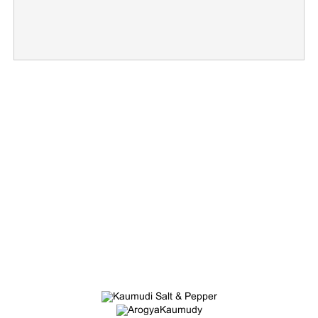
×
Share this link
Copy Link