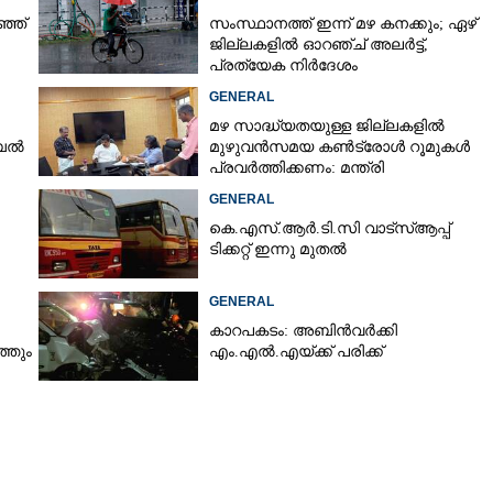
ഞ്ഞ്
സംസ്ഥാനത്ത് ഇന്ന് മഴ കനക്കും; ഏഴ്
ജില്ലകളിൽ ഓറഞ്ച് അലർട്ട്,
പ്രത്യേക നിർദേശം
Copy Link
‌ഐ തൂങ്ങിമരിച്ച
GENERAL
ടെത്തിയത് ഗുരുവായൂരിലെ
മഴ സാദ്ധ്യതയുള്ള ജില്ലകളിൽ
്
ൈൽ
മുഴുവൻസമയ കൺട്രോൾ റൂമുകൾ
പ്രവർത്തിക്കണം: മന്ത്രി
GENERAL
കെ.എസ്.ആർ.ടി.സി വാട്സ്ആപ്പ്
ടിക്കറ്റ് ഇന്നു മുതൽ
GENERAL
കാറപകടം: അബിൻവർക്കി
്തും
എം.എൽ.എയ്ക്ക് പരിക്ക്