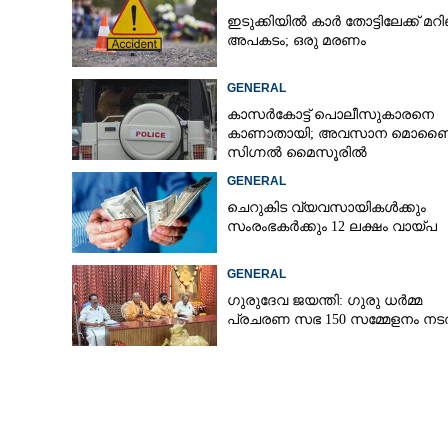
ഇടുക്കിയിൽ കാർ തോട്ടിലേക്ക് മറി
അപകടം; ഒരു മരണം
കാണാതായ എഎസ്
GENERAL
നിലയില്‍, കണ്
കാസർകോട്ട് പൊലീസുകാരനെ
ലോഡ്ജില്‍ നിന്ന
കാണാതായി; അവസാന മൊബ
സിഗ്നൽ മൈസൂരിൽ
GENERAL
ചെറുകിട വ്യവസായികൾക്കും
സംരംഭകർക്കും 12 ലക്ഷം വായ്പ
GENERAL
ഗുരുദേവ ജയന്തി: ഗുരു ധർമ്മ
പ്രചരണ സഭ 150 സമ്മേളനം നടത