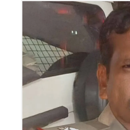
CINEMA
OPINION
PHOTOS
LIFESTYLE
SPIRITUAL
INFO+
ART
ASTRO