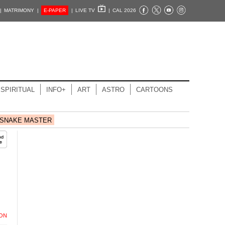
|
MATRIMONY |
E-PAPER
|
LIVE TV
|
CAL 2026
SPIRITUAL
INFO+
ART
ASTRO
CARTOONS
SNAKE MASTER
ION