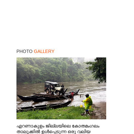
PHOTO
GALLERY
എറണാകുളം ജില്ലയിലെ കോതമംഗലം
താലൂക്കിൽ ഉൾപ്പെടുന്ന ഒരു വലിയ