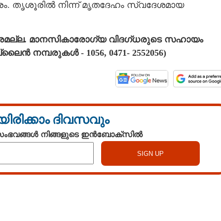
രം. തൃശൂരില്‍ നിന്ന് മൃതദേഹം സ്വദേശമായ
ിഹാരമല്ല. മാനസികാരോഗ്യ വിദഗ്ധരുടെ സഹായം
ൈന്‍ നമ്പരുകള്‍ - 1056, 0471- 2552056)
യിരിക്കാം ദിവസവും
 സംഭവങ്ങൾ നിങ്ങളുടെ ഇൻബോക്സിൽ
Watch More