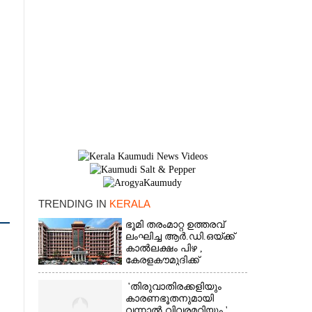
TRENDING IN
KERALA
×
ഭൂമി തരംമാറ്റ ഉത്തരവ്
ലംഘിച്ച ആർ.ഡി.ഒയ്ക്ക്
കാൽലക്ഷം പിഴ ,​
കേരളകൗമുദിക്ക്
ഹൈക്കോടതിയുടെ
പ്രശംസ
'തിരുവാതിരക്കളിയും
കാരണഭൂതനുമായി
വന്നാൽ വിവരമറിയും '