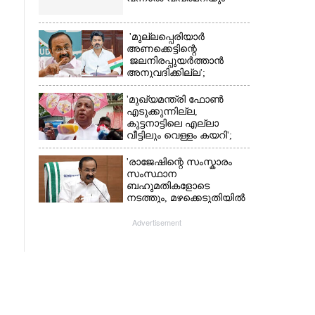
'മുല്ലപ്പെരിയാർ
അണക്കെട്ടിന്റെ
ജലനിരപ്പുയർത്താൻ
അനുവദിക്കില്ല';
തമിഴ്‌നാട്
സർക്കാരിനെതിരെ കേരളം
'മുഖ്യമന്ത്രി ഫോൺ
എടുക്കുന്നില്ല,
കുട്ടനാട്ടിലെ എല്ലാ
വീട്ടിലും വെള്ളം കയറി';
അതൃപ്‌തിയുമായി
ഭരണകക്ഷി എംഎൽഎ
'രാജേഷിന്റെ സംസ്കാരം
സംസ്ഥാന
ബഹുമതികളോടെ
നടത്തും, മഴക്കെടുതിയിൽ
നശിച്ച കടകൾക്കും
ധനസഹായം'
Advertisement