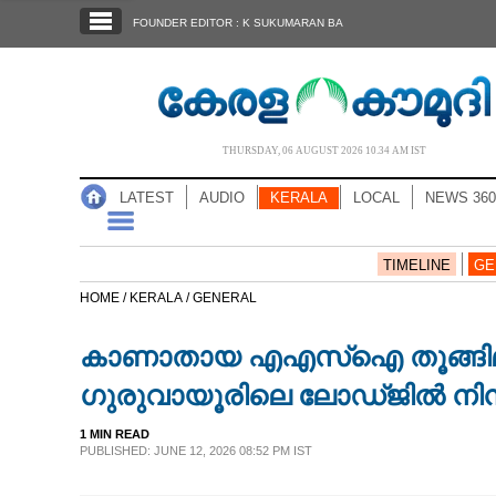
SECTIONS
FOUNDER EDITOR : K SUKUMARAN BA
HOME
LATEST
AUDIO
THURSDAY, 06 AUGUST 2026 10.34 AM IST
NOTIFIED NEWS
LATEST
AUDIO
KERALA
LOCAL
NEWS 360
POLL
KERALA
TIMELINE
GE
HOME /
KERALA /
GENERAL
LOCAL
കാണാതായ എഎസ്‌ഐ തൂങ്ങിമരിച
NEWS 360
ഗുരുവായൂരിലെ ലോഡ്ജില്‍ നിന്
1 MIN READ
CASE DIARY
PUBLISHED: JUNE 12, 2026 08:52 PM IST