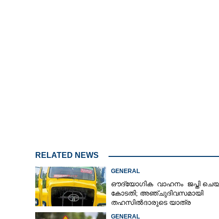
RELATED NEWS
GENERAL
ഔദ്യോഗിക വാഹനം ജപ്തി ചെയ്
കോടതി; അഞ്ചുദിവസമായി
തഹസിൽദാരുടെ യാത്ര
ടിപ്പർ ലോറിയിൽ
GENERAL