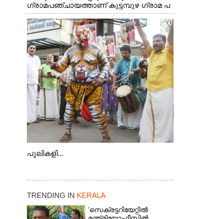
ഗ്രാമപഞ്ചായത്താണ് കുട്ടമ്പുഴ ഗ്രാമ പ
ഞ്ചായത്ത്. ആദിവാസി ഊരുകളായ
വെള്ളാരംകുത്ത്, കത്തിപ്പാറ, ഉറിയംപെട്ടി,
തേക്കല്ല്, വെട്ടിക്കല്ല്, മഞ്ചപ്പാറ എന്നീ
ആറു സ്ഥലങ്ങളിലേക്കുള്ള പ്രധാന
സഞ്ചാര മാർഗമാണ് ഈ കാണുന്ന
കടത്ത് വള്ളം
പുലികളി...
TRENDING IN
KERALA
'സെക്രട്ടറിയേറ്റിൽ
മന്ത്രിയോഫീസിൽ