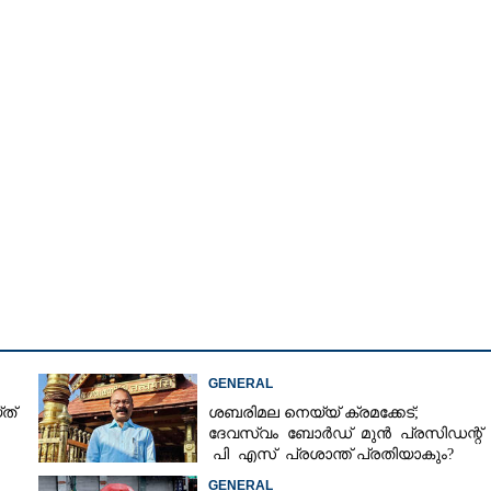
GENERAL
ത്
ശബരിമല നെയ്യ് ക്രമക്കേട്;
Share this link
ദേവസ്വം ബോർഡ് മുൻ പ്രസിഡന്റ്
പി എസ് പ്രശാന്ത് പ്രതിയാകും?
എഫ്ഐആർ ഇന്ന് കോടതിയിൽ
GENERAL