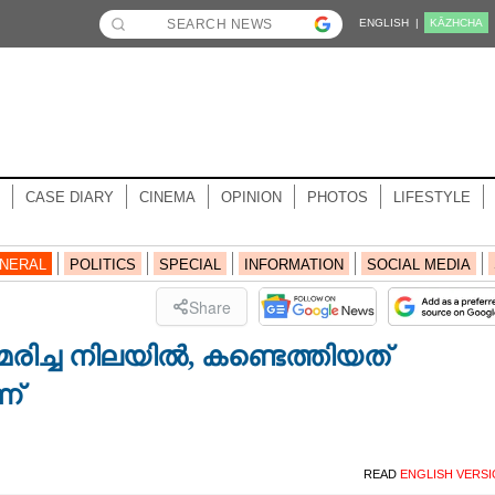
ENGLISH |
KĀZHCHA
CASE DIARY
CINEMA
OPINION
PHOTOS
LIFESTYLE
NERAL
POLITICS
SPECIAL
INFORMATION
SOCIAL MEDIA
Share
്ച നിലയില്‍, കണ്ടെത്തിയത്
ന്
READ
ENGLISH VERS