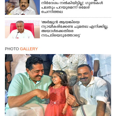
നിർദേശം നൽകിയിട്ടില്ല'; ഗുണ്ടകൾ
പലതും പറയുമെന്ന് രമേശ്
ചെന്നിത്തല
'അർജുൻ ആയങ്കിയെ
ന്യായീകരിക്കേണ്ട ചുമതല എനിക്കില്ല,
അയാൾക്കെതിരെ
നടപടിയെടുത്തോട്ടെ'
PHOTO
GALLERY