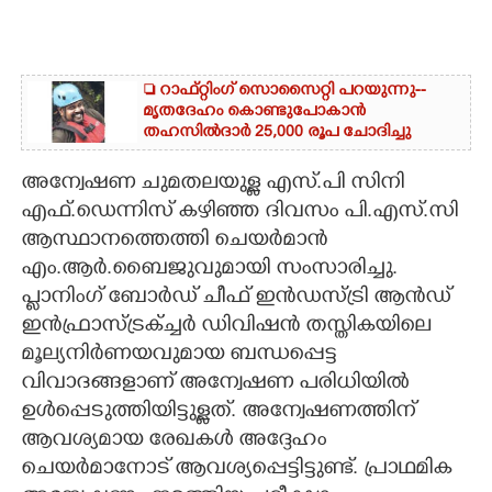
 റാഫ്റ്റിംഗ് സൊസൈറ്റി പറയുന്നു--
മൃതദേഹം കൊണ്ടുപോകാൻ
തഹസിൽദാർ 25,000 രൂപ ചോദിച്ചു
അന്വേഷണ ചുമതലയുള്ള എസ്.പി സിനി
എഫ്.ഡെന്നിസ് കഴിഞ്ഞ ദിവസം പി.എസ്.സി
ആസ്ഥാനത്തെത്തി ചെയർമാൻ
എം.ആർ.ബൈജുവുമായി സംസാരിച്ചു.
പ്ലാനിംഗ് ബോർഡ് ചീഫ് ഇൻഡസ്ട്രി ആൻഡ്
ഇൻഫ്രാസ്ട്രക്ച്ചർ ഡിവിഷൻ തസ്തികയിലെ
മൂല്യനിർണയവുമായ ബന്ധപ്പെട്ട
വിവാദങ്ങളാണ് അന്വേഷണ പരിധിയിൽ
ഉൾപ്പെടുത്തിയിട്ടുള്ളത്. അന്വേഷണത്തിന്
ആവശ്യമായ രേഖകൾ അദ്ദേഹം
ചെയർമാനോട് ആവശ്യപ്പെട്ടിട്ടുണ്ട്. പ്രാഥമിക