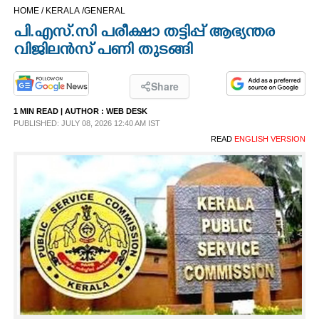
HOME /
KERALA /
GENERAL
CINEMA
പി.എസ്.സി പരീക്ഷാ തട്ടിപ്പ് ആഭ്യന്തര
വിജിലൻസ് പണി തുടങ്ങി
OPINION
Share
PHOTOS
1 MIN READ
| AUTHOR :
WEB DESK
PUBLISHED: JULY 08, 2026 12:40 AM IST
LIFESTYLE
READ
ENGLISH VERSION
SPIRITUAL
INFO+
ART
ASTRO