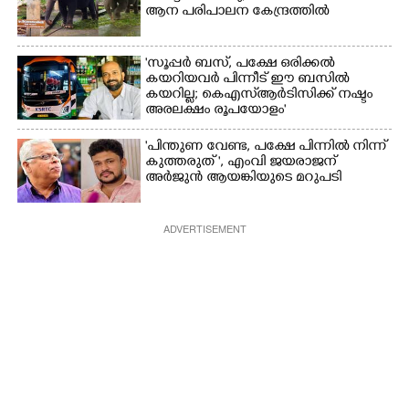
ആന പരിപാലന കേന്ദ്രത്തിൽ
'സൂപ്പർ ബസ്, പക്ഷേ ഒരിക്കൽ
കയറിയവർ പിന്നീട് ഈ ബസിൽ
കയറില്ല; കെഎസ്ആർടിസിക്ക് നഷ്ടം
അരലക്ഷം രൂപയോളം'
"പിന്തുണ വേണ്ട,​ പക്ഷേ പിന്നിൽ നിന്ന്
കുത്തരുത് ", എംവി ജയരാജന്
അർജുൻ ആയങ്കിയുടെ മറുപടി
ADVERTISEMENT