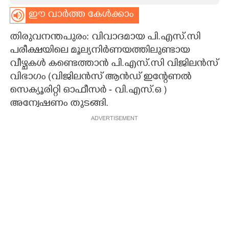
ഈ വാർത്ത കേൾക്കാം
CARTOONS
തിരുവനന്തപുരം: വിവാദമായ പി.എസ്.സി
LITERATURE
പരീക്ഷയിലെ മൂല്യനിർണയത്തിലുണ്ടായ
വീഴ്ചകൾ കണ്ടെത്താൻ പി.എസ്.സി വിജിലൻസ്
വിഭാഗം (വിജിലൻസ് ആൻഡ് ഇന്റേണൽ
ZOOM
സെക്യൂരിറ്റി ഓഫീസർ - വി.എസ്.ഒ )
അന്വേഷണം തുടങ്ങി.
CONTACT US
ADVERTISEMENT