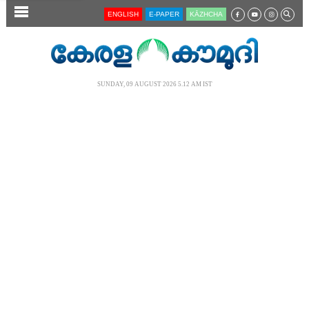
SECTIONS
ENGLISH
E-PAPER
KĀZHCHA
HOME
LATEST
SUNDAY, 09 AUGUST 2026 5.12 AM IST
AUDIO
NOTIFIED NEWS
POLL
KERALA
LOCAL
NEWS 360
CASE DIARY