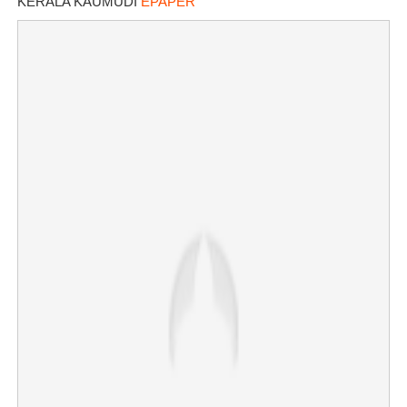
KERALA KAUMUDI
EPAPER
×
Share this link