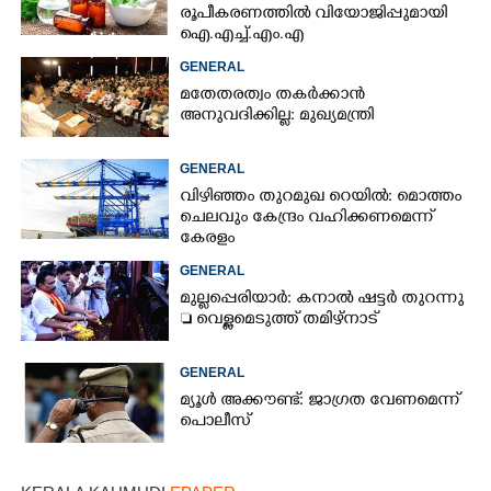
രൂപീകരണത്തിൽ വിയോജിപ്പുമായി
ഐ.എച്ച്.എം.എ
GENERAL
മതേതരത്വം തകർക്കാൻ
അനുവദിക്കില്ല: മുഖ്യമന്ത്രി
GENERAL
വിഴിഞ്ഞം തുറമുഖ റെയിൽ: മൊത്തം
ചെലവും കേന്ദ്രം വഹിക്കണമെന്ന്
കേരളം
GENERAL
മുല്ലപ്പെരിയാർ: കനാൽ ഷട്ടർ തുറന്നു
 വെള്ളമെടുത്ത് തമിഴ്നാട്
GENERAL
മ്യൂൾ അക്കൗണ്ട്: ജാഗ്രത വേണമെന്ന്
പൊലീസ്