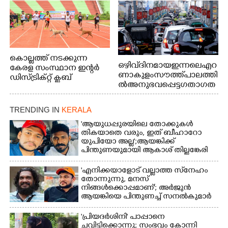
കൊല്ലത്ത് നടക്കുന്ന
ഒഴിവ് ദിനമായ ഇന്നലെ എറ
കേരള സംസ്ഥാന ഇന്റർ
ണാകുളം സൗത്ത് പാലത്തി
ഡിസ്ട്രിക്റ്റ് ക്ലബ്
ൽ അനുഭവപ്പെട്ട ഗതാഗത
അത്‌ലറ്റിക്
ക്കുരുക്ക്
ചാമ്പ്യൻഷിപ്പിൽ അണ്ടർ
20 ആൺകുട്ടികളുടെ 200
TRENDING IN
KERALA
മീറ്റർ ഓട്ടം ഫൈനൽ
'ആയുധപ്പുരയിലെ തോക്കുകൾ
മത്സരത്തിനിടെ സിന്തറ്റിക്
തികയാതെ വരും, ഇത് ബീഹാറോ
ട്രാക്കിന് കുറുകെ ഓടുന്ന
യുപിയോ അല്ല';ആയങ്കിക്ക്
നായകൾ.
പിന്തുണയുമായി ആകാശ് തില്ലങ്കേരി
'എനിക്കയാളോട് വല്ലാത്ത സ്‌നേഹം
തോന്നുന്നു, മനസ്
നിങ്ങൾക്കൊപ്പമാണ്'; അർജുൻ
ആയങ്കിയെ പിന്തുണച്ച് സനൽകുമാർ
'പ്രിയദർശിനി' പാപ്പാനെ
ചവിട്ടിക്കൊന്നു; സംഭവം കോന്നി