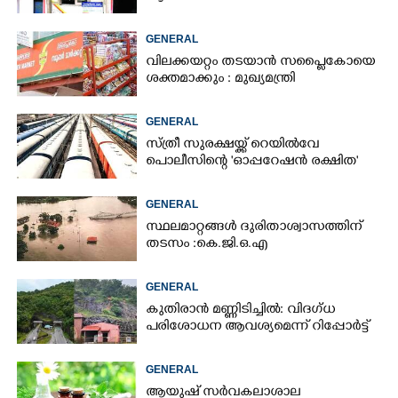
GENERAL
വിലക്കയറ്റം തടയാൻ സപ്ലൈകോയെ
ശക്തമാക്കും : മുഖ്യമന്ത്രി
GENERAL
സ്ത്രീ സുരക്ഷയ്ക്ക് റെയിൽവേ
പൊലീസിന്റെ 'ഓപ്പറേഷൻ രക്ഷിത'
GENERAL
സ്ഥലമാറ്റങ്ങൾ ദുരിതാശ്വാസത്തിന്
തടസം :കെ.ജി.ഒ.എ
GENERAL
കുതിരാൻ മണ്ണിടിച്ചിൽ: വിദഗ്ധ
പരിശോധന ആവശ്യമെന്ന് റിപ്പോർട്ട്
GENERAL
ആയുഷ് സർവകലാശാല