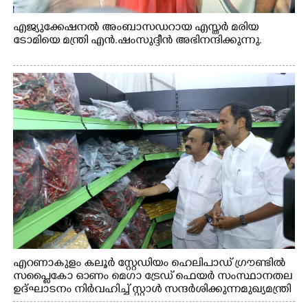
എജ്യുക്കേഷനൽ അംബാസഡറായ എസ്തർ മരിയ
ടോമിയെ മന്ത്രി എൻ.ഷംസുദ്ദീൻ അഭിനന്ദിക്കുന്നു.
എറണാകുളം കലൂർ സ്റ്റേഡിയം ഹെലിപാഡ് ഗ്രൗണ്ടിൽ
സപ്ളൈകോ ഓണം മെഗാ ട്രേഡ് ഫെയർ സംസ്ഥാനതല
ഉദ്ഘാടനം നിർവഹിച്ച് സ്റ്റാൾ സന്ദർശിക്കുന്ന മുഖ്യമന്ത്രി
വി.ഡി. സതീശൻ. മന്ത്രി അനൂപ് ജേക്കബ് സമീപം