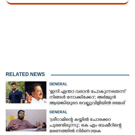
Loaded
:
4.68%
/
Unmute
RELATED NEWS
GENERAL
'ഇനി എന്താ വരാൻ പോകുന്നതെന്ന്
നിങ്ങൾ നോക്കിക്കോ'; അർജുൻ
ആയങ്കിയുടെ വെല്ലുവിളിയിൽ രമേശ്
ചെന്നിത്തല
GENERAL
'ശ്രീറാമിന്റെ കയ്യിൽ ചോരക്കറ
പുരണ്ടിരുന്നു'; കെ എം ബഷീറിന്റെ
മരണത്തിൽ നിർണായക