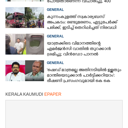
പോയതാണെന്ന് വിചാരിച്ചു, 400
കോടിയുടെ പ്രോജക്ടാണ് അത്'
GENERAL
കുന്നംകുളത്ത് സ്വകാര്യബസ്
അപകടം: രണ്ടുമരണം, എട്ടുപേർക്ക്
പരിക്ക്, ഇടിച്ച് തെറിപ്പിച്ചത് നിരവധി
വാഹനങ്ങളെ
GENERAL
യാത്രക്കിടെ വിമാനത്തിന്റെ
എമർജൻസി വാതിൽ തുറക്കാൻ
ശ്രമിച്ചു; വിൻഡോ പാനൽ
അടിച്ചുതകർത്തു,
GENERAL
നെടുമ്പാശേരിയിൽ മലയാളി
'ഷെഡ് മാത്രമല്ല അതിനടിയിൽ ഉള്ളതും
അറസ്റ്റിൽ
മാന്തിയെടുക്കാൻ പാർട്ടിക്കറിയാം':
ഭീഷണി പ്രസംഗവുമായി കെ കെ
രാഗേഷ്
KERALA KAUMUDI
EPAPER