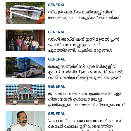
മൊഴിയുമായി ദൃക്‌സാക്ഷി
GENERAL
സ്‌കൂൾ ബസ് കനാലിലേയ്ക്ക് വീണ്
അപകടം; പത്ത് കുട്ടികൾക്ക് പരിക്ക്
GENERAL
ഡിഗ്രി അഡ്മിഷന് ഇനി മുതൽ പ്ലസ്
ടു നിർബന്ധമല്ല; ഉത്തരവ്
പുറത്തിറങ്ങി, പുതിയ മാറ്റങ്ങൾ
അറിയാം
GENERAL
കെഎസ്‌ആർടിസി 'എക്‌സിക്യൂട്ടീവ്
ക്ളാസ്' സർവീസ് ഈ മാസം 13 മുതൽ;
വാട്‌സാപ്പിൽ ടിക്കറ്റ് ബുക്ക് ചെയ്യാൻ
9447071021
GENERAL
മുത്തങ്ങ സലാം വധശ്രമക്കേസ്; എം
ഗീതാനന്ദൻ ഉൾപ്പെടെയുള്ള
പ്രതികളുടെ ശിക്ഷയിൽ പിഴവുണ്ടെന്ന്
ഹൈക്കോടതി
GENERAL
'ചില വാർത്തകൾ വന്നപ്പോൾ ഞാൻ
കോഫി ഷോപ്പ് ഉദ്ഘാടനത്തിന്