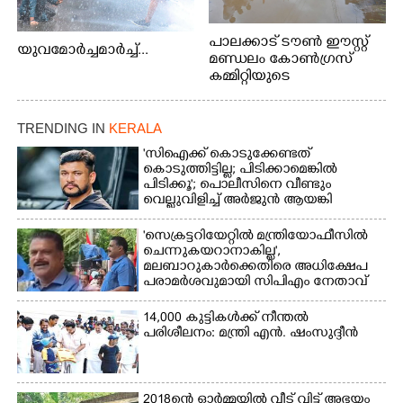
പാലക്കാട് ടൗൺ ഈസ്റ്റ്
യുവമോർച്ചമാർച്ച്...
മണ്ഡലം കോൺഗ്രസ്
കമ്മിറ്റിയുടെ
നേതൃത്വത്തിൽ
TRENDING IN
KERALA
'സിഐക്ക് കൊടുക്കേണ്ടത്
കൊടുത്തിട്ടില്ല; പിടിക്കാമെങ്കിൽ
പിടിക്കൂ'; പൊലീസിനെ വീണ്ടും
വെല്ലുവിളിച്ച് അർജുൻ ആയങ്കി
'സെക്രട്ടറിയേറ്റിൽ മന്ത്രിയോഫീസിൽ
ചെന്നുകയറാനാകില്ല',
മലബാറുകാർക്കെതിരെ അധിക്ഷേപ
പരാമർശവുമായി സിപിഎം നേതാവ്‌
14,000 കുട്ടികൾക്ക് നീന്തൽ
പരിശീലനം: മന്ത്രി എൻ. ഷംസുദ്ദീൻ
2018ന്റെ ഓർമ്മയിൽ വീട് വിട്ട് അഭയം