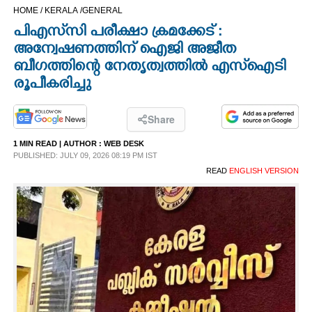
HOME /
KERALA /
GENERAL
CINEMA
പിഎസ്‌സി പരീക്ഷാ ക്രമക്കേട് :
അന്വേഷണത്തിന് ഐജി അജീത
OPINION
ബീഗത്തിന്റെ നേതൃത്വത്തിൽ എസ്ഐടി
രൂപീകരിച്ചു
PHOTOS
Share
LIFESTYLE
1 MIN READ
| AUTHOR :
WEB DESK
PUBLISHED: JULY 09, 2026 08:19 PM IST
READ
ENGLISH VERSION
SPIRITUAL
INFO+
ART
ASTRO