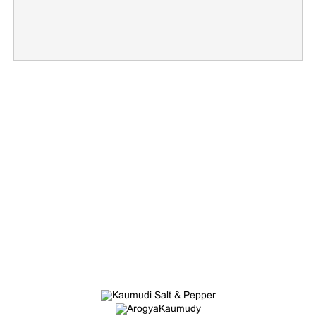
×
Share this link
Copy Link