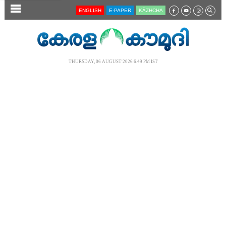
SECTIONS
ENGLISH
E-PAPER
KĀZHCHA
HOME
LATEST
THURSDAY, 06 AUGUST 2026 6.49 PM IST
AUDIO
NOTIFIED NEWS
POLL
KERALA
LOCAL
NEWS 360
CASE DIARY