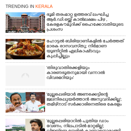
TRENDING IN
KERALA
ഭൂമി തരംമാറ്റ ഉത്തരവ് ലംഘിച്ച
ആർ.ഡി.ഒയ്ക്ക് കാൽലക്ഷം പിഴ ,​
കേരളകൗമുദിക്ക് ഹൈക്കോടതിയുടെ
പ്രശംസ
ഹോട്ടൽ ബിരിയാണികളിൽ ചേർത്തത്
മാരക രാസവസ്‌തു; നിർമാണ
യൂണിറ്റിൽ എലികാഷ്‌ടവും
കുപ്പിച്ചില്ലും
'തിരുവാതിരക്കളിയും
കാരണഭൂതനുമായി വന്നാൽ
വിവരമറിയും '
'മുല്ലപ്പെരിയാർ അണക്കെട്ടിന്റെ
ജലനിരപ്പുയർത്താൻ അനുവദിക്കില്ല';
തമിഴ്‌നാട് സർക്കാരിനെതിരെ കേരളം
'മുല്ലപ്പെരിയാറിൽ പുതിയ ഡാം
വേണം, നിലപാടിൽ മാറ്റമില്ല';