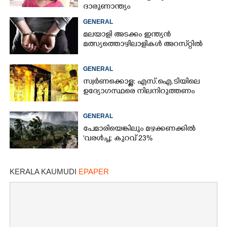
ദാരുണാന്ത്യം
GENERAL
മലയാളി അടക്കം ഇന്ത്യൻ
മത്സ്യത്തൊഴിലാളികൾ അറസ്‌റ്റിൽ
GENERAL
സ്വർണക്കൊള്ള: എസ്.ഐ.ടിയിലെ
ഉദ്യോഗസ്ഥരെ നിലനിറുത്തണം
GENERAL
പേമാരിയെങ്കിലും മഴക്കണക്കിൽ
'വരൾച്ച; കുറവ് 23%
KERALA KAUMUDI
EPAPER
×