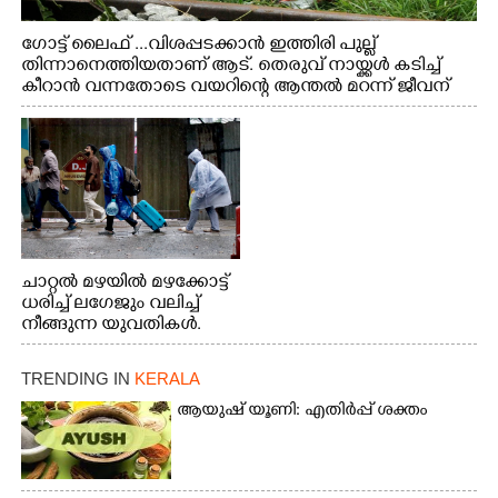
ഗോട്ട് ലൈഫ് ...വിശപ്പടക്കാൻ ഇത്തിരി പുല്ല്
തിന്നാനെത്തിയതാണ് ആട്. തെരുവ് നായ്ക്കൾ കടിച്ച്
കീറാൻ വന്നതോടെ വയറിന്റെ ആന്തൽ മറന്ന് ജീവന്
വേണ്ടിയായി ഓട്ടം. എറണാകുളം വാത്തുരുത്തിയിൽ
നിന്നുള്ള കാഴ്ച
ചാറ്റൽ മഴയിൽ മഴക്കോട്ട്
ധരിച്ച് ലഗേജും വലിച്ച്
നീങ്ങുന്ന യുവതികൾ.
എറണാകുളം മേനകയിൽ
നിന്നുള്ള കാഴ്ച
TRENDING IN
KERALA
ആയുഷ് യൂണി: എതിർപ്പ് ശക്തം