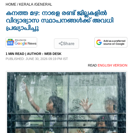
HOME /
KERALA /
GENERAL
CINEMA
കനത്ത മഴ: നാളെ രണ്ട്‌ ജില്ലകളിൽ
വിദ്യാഭ്യാസ സ്ഥാപനങ്ങൾക്ക് അവധി
OPINION
പ്രഖ്യാപിച്ചു
PHOTOS
Share
1 MIN READ
| AUTHOR :
WEB DESK
LIFESTYLE
PUBLISHED: JUNE 30, 2026 09:19 PM IST
READ
ENGLISH VERSION
SPIRITUAL
INFO+
ART
ASTRO