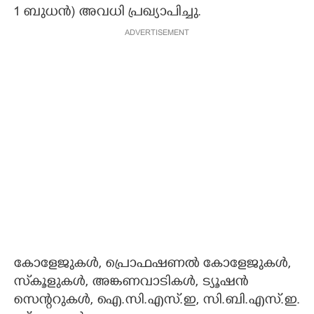
1 ബുധൻ) അവധി പ്രഖ്യാപിച്ചു.
ADVERTISEMENT
കോളേജുകൾ, പ്രൊഫഷണൽ കോളേജുകൾ,
സ്‌കൂളുകൾ, അങ്കണവാടികൾ, ട്യൂഷൻ
സെന്ററുകൾ, ഐ.സി.എസ്.ഇ, സി.ബി.എസ്.ഇ.