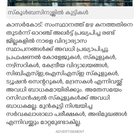
CARTOONS
സ്‌കൂൾബസിനുള്ളിൽ കുട്ടികൾ
കാസർകോട്: സംസ്ഥാനത്ത് മഴ കനത്തതിനെ
LITERATURE
തുടർന്ന് ഓറ‍‍‍ഞ്ച് അലർട്ട് പ്രഖ്യപിച്ച രണ്ട്
ജില്ലകളിൽ നാളെ വിദ്യാഭ്യാസ
ZOOM
സ്ഥാപനങ്ങൾക്ക് അവധി പ്രഖ്യാപിച്ചു.
പ്രഫഷണൽ കോളേജുകൾ, സ്‌കൂളുകൾ,
നഴ്സറികൾ, കേന്ദ്രീയ വിദ്യാലയങ്ങൾ,
CONTACT US
സിബിഎസ്ഇ,ഐസിഎസ്ഇ സ്‌കൂളുകൾ,
ട്യൂഷൻ സെന്ററുകൾ, മദ്രസകൾ എന്നിവയ്ക്ക്
അവധി ബാധകമായിരിക്കും. അതേസമയം
റസിഡൻഷ്യൽ സ്‌കൂളുകൾക്ക് അവധി
ബാധകമല്ല. മുൻകൂട്ടി നിശ്ചയിച്ച
സർവകലാശാലാ പരീക്ഷകൾ, അഭിമുഖങ്ങൾ
എന്നിവയ്ക്കും മാറ്റമുണ്ടാകില്ല.
ADVERTISEMENT