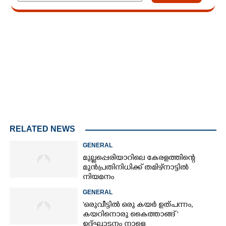
Loaded
:
3.58%
/
Unmute
RELATED NEWS
GENERAL
മുല്ലപ്പെരിയാറിലെ കേരളത്തിന്റെ
മുൻപ്രതിനിധിക്ക് തമിഴ്നാട്ടിൽ
നിയമനം
GENERAL
'ഒരുവീട്ടിൽ ഒരു കയർ ഉത്പന്നം,
കയറിനൊരു കൈത്താങ്ങ് '
ഉദ്ഘാടനം നാളെ