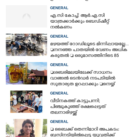
GENERAL
എ.സി കോച്ച്: ആർ.എ.സി
യാത്രക്കാർക്കും ബെഡ്ഷീറ്റ്
നൽകണം
GENERAL
മഴയത്ത് റോഡിലൂടെ മിന്നിപ്പായല്ലേ...
നനഞ്ഞ പാതയിൽ വേണം അധിക
കരുതൽ  ഒരുമാസത്തിനിടെ 85
അപകടം
GENERAL
ശബരിമലയിലേക്ക് സാധനം
വാങ്ങൽ ടെൻ‌ഡർ നടപടിയിൽ
സുതാര്യത ഉറപ്പാക്കും നെയ്യ്
ക്രമക്കേടിൽ തുടരന്വേഷണം
GENERAL
വീടിനകത്ത് കാട്ടുപന്നി;
പിഞ്ചുകുഞ്ഞ് രക്ഷപ്പെട്ടത്
തലനാരിഴയ്ക്ക്
GENERAL
 ബൈക്ക് തെന്നിമാറി അപകടം:
ബസിനടിയിൽപ്പെട്ട യുവതിക്ക്