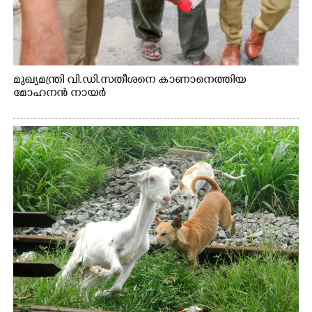
മുഖ്യമന്ത്രി വി.ഡി.സതീശനെ കാണാനെത്തിയ
മോഹനൻ നായർ