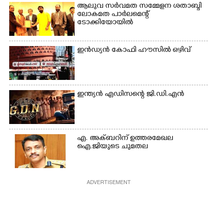
ആലുവ സർവമത സമ്മേളന ശതാബ്ദി
ലോകമത പാർലമെന്റ്
ടോക്കിയോയിൽ
ഇൻഡ്യൻ കോഫി ഹൗസിൽ ഒഴിവ്
ഇന്ത്യൻ എഡിസന്റെ ജി.ഡി.എൻ
എ. അക്ബറിന് ഉത്തരമേഖല
ഐ.ജിയുടെ ചുമതല
ADVERTISEMENT