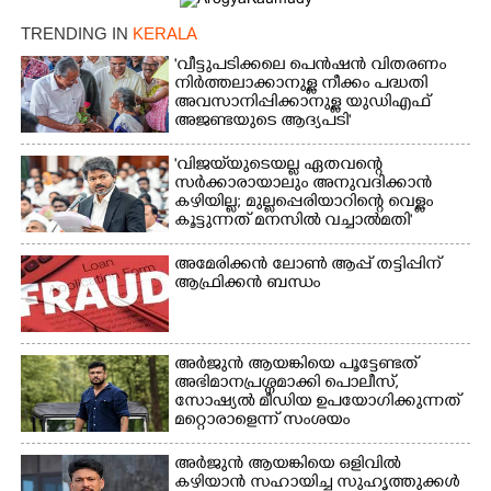
TRENDING IN
KERALA
'വീട്ടുപടിക്കലെ പെൻഷൻ വിതരണം
നിർത്തലാക്കാനുള്ള നീക്കം പദ്ധതി
അവസാനിപ്പിക്കാനുള്ള യുഡിഎഫ്
അജണ്ടയുടെ ആദ്യപടി'
'വിജയ്‌യുടെയല്ല ഏതവന്റെ
സർക്കാരായാലും അനുവദിക്കാൻ
കഴിയില്ല; മുല്ലപ്പെരിയാറിന്റെ വെള്ളം
കൂട്ടുന്നത് മനസിൽ വച്ചാൽമതി'
അമേരിക്കൻ ലോൺ ആപ്പ് തട്ടിപ്പിന്
ആഫ്രിക്കൻ ബന്ധം
അർജുൻ ആയങ്കിയെ പൂട്ടേണ്ടത്
അഭിമാനപ്രശ്നമാക്കി പൊലീസ്,
സാേഷ്യൽ മീഡിയ ഉപയോഗിക്കുന്നത്
മറ്റൊരാളെന്ന് സംശയം
അർജുൻ ആയങ്കിയെ ഒളിവിൽ
കഴിയാൻ സഹായിച്ച സുഹൃത്തുക്കൾ