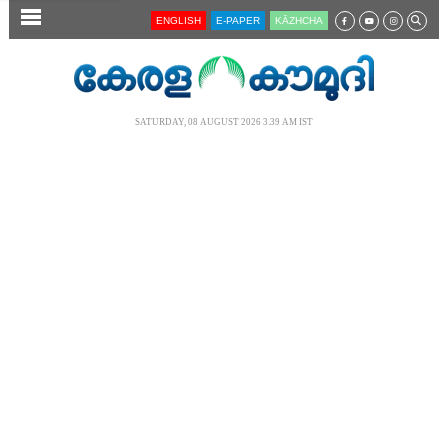
SECTIONS
ENGLISH
E-PAPER
KĀZHCHA
HOME
LATEST
SATURDAY, 08 AUGUST 2026 3.39 AM IST
AUDIO
NOTIFIED NEWS
POLL
KERALA
LOCAL
NEWS 360
CASE DIARY