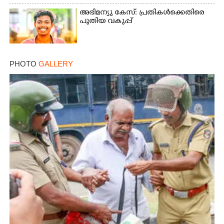
അഭിമന്യു കേസ്: പ്രതികൾക്കെതിരെ
പുതിയ വകുപ്പ്
PHOTO
GALLERY