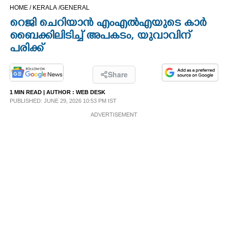
HOME /
KERALA /
GENERAL
CINEMA
റെജി ചെറിയാൻ എംഎൽഎയുടെ കാർ
ബൈക്കിലിടിച്ച് അപകടം,​ യുവാവിന്
OPINION
പരിക്ക്
PHOTOS
Share
1 MIN READ
| AUTHOR :
WEB DESK
LIFESTYLE
PUBLISHED: JUNE 29, 2026 10:53 PM IST
ADVERTISEMENT
SPIRITUAL
INFO+
ART
ASTRO