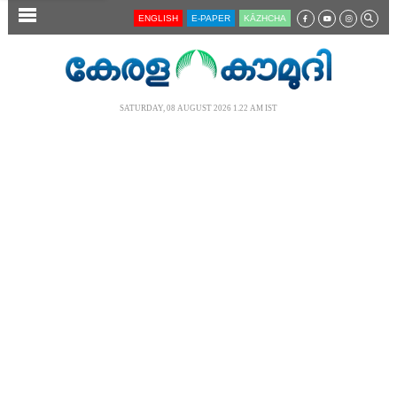
SECTIONS
ENGLISH
E-PAPER
KĀZHCHA
HOME
LATEST
SATURDAY, 08 AUGUST 2026 1.22 AM IST
AUDIO
NOTIFIED NEWS
POLL
KERALA
LOCAL
NEWS 360
CASE DIARY