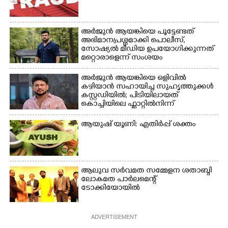
അർജുൻ ആയങ്കിയെ പൂട്ടേണ്ടത്
അഭിമാനപ്രശ്നമാക്കി പൊലീസ്,
സാേഷ്യൽ മീഡിയ ഉപയോഗിക്കുന്നത്
മറ്റൊരാളെന്ന് സംശയം
അർജുൻ ആയങ്കിയെ ഒളിവിൽ
കഴിയാൻ സഹായിച്ച സുഹൃത്തുക്കൾ
കസ്റ്റഡിയിൽ; പിടിയിലായത്
കൊച്ചിയിലെ ഫ്ലാറ്റിൽനിന്ന്
ആയുഷ് യൂണി: എതിർപ്പ് ശക്തം
ആലുവ സർവമത സമ്മേളന ശതാബ്ദി
ലോകമത പാർലമെന്റ്
ടോക്കിയോയിൽ
ADVERTISEMENT