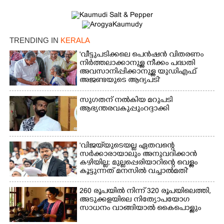
TRENDING IN
KERALA
'വീട്ടുപടിക്കലെ പെൻഷൻ വിതരണം
നിർത്തലാക്കാനുള്ള നീക്കം പദ്ധതി
അവസാനിപ്പിക്കാനുള്ള യുഡിഎഫ്
അജണ്ടയുടെ ആദ്യപടി'
സുഗതന് നൽകിയ മറുപടി
ആഭ്യന്തരവകുപ്പും റദ്ദാക്കി
'വിജയ്‌യുടെയല്ല ഏതവന്റെ
സർക്കാരായാലും അനുവദിക്കാൻ
കഴിയില്ല; മുല്ലപ്പെരിയാറിന്റെ വെള്ളം
കൂട്ടുന്നത് മനസിൽ വച്ചാൽമതി'
260 രൂപയിൽ നിന്ന് 320 രൂപയിലെത്തി,
അടുക്കളയിലെ നിത്യോപയോഗ
സാധനം വാങ്ങിയാൽ കൈപൊള്ളും