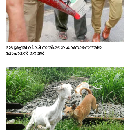
മുഖ്യമന്ത്രി വി.ഡി.സതീശനെ കാണാനെത്തിയ
മോഹനൻ നായർ