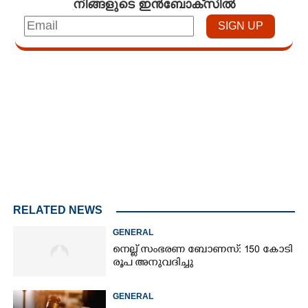
നിങ്ങളുടെ ഇൻബോക്സിൽ
Loaded
:
3.34%
/
Unmute
RELATED NEWS
GENERAL
നെല്ല് സംഭരണ ബോണസ്: 150 കോടി
രൂപ അനുവദിച്ചു
GENERAL