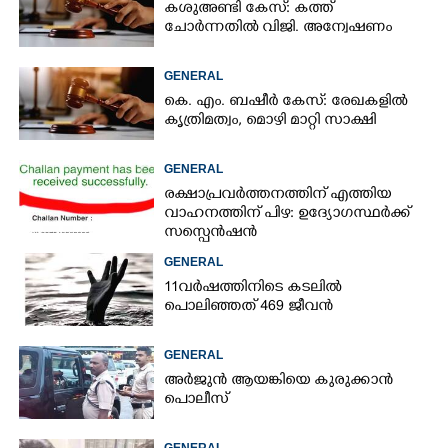
കശുഅണ്ടി കേസ്: കത്ത്
ചോർന്നതിൽ വിജി. അന്വേഷണം
GENERAL
കെ. എം. ബഷീർ കേസ്: രേഖകളിൽ
കൃത്രിമത്വം, മൊഴി മാറ്റി സാക്ഷി
GENERAL
രക്ഷാപ്രവർത്തനത്തിന് എത്തിയ
വാഹനത്തിന് പിഴ: ഉദ്യോഗസ്ഥർക്ക്
സസ്പെൻഷൻ
GENERAL
11വർഷത്തിനിടെ കടലിൽ
പൊലിഞ്ഞത് 469 ജീവൻ
GENERAL
അർജുൻ ആയങ്കിയെ കുരുക്കാൻ
പൊലീസ്
GENERAL