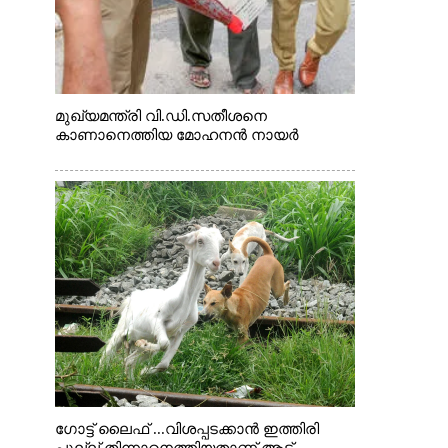
മുഖ്യമന്ത്രി വി.ഡി.സതീശനെ
കാണാനെത്തിയ മോഹനൻ നായർ
ഗോട്ട് ലൈഫ് ...വിശപ്പടക്കാൻ ഇത്തിരി