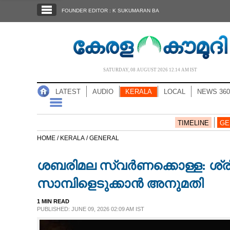
SECTIONS
FOUNDER EDITOR : K SUKUMARAN BA
HOME
LATEST
AUDIO
SATURDAY, 08 AUGUST 2026 12.14 AM IST
NOTIFIED NEWS
LATEST
AUDIO
KERALA
LOCAL
NEWS 360
POLL
KERALA
TIMELINE
GE
HOME /
KERALA /
GENERAL
LOCAL
ശബരിമല സ്വർണക്കൊള്ള: ശ്ര
NEWS 360
സാമ്പിളെടുക്കാൻ അനുമതി
1 MIN READ
CASE DIARY
PUBLISHED: JUNE 09, 2026 02:09 AM IST