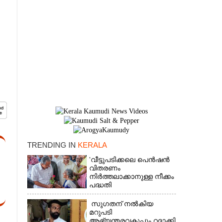
TRENDING IN
KERALA
×
'വീട്ടുപടിക്കലെ പെൻഷൻ
വിതരണം
നിർത്തലാക്കാനുള്ള നീക്കം
പദ്ധതി
അവസാനിപ്പിക്കാനുള്ള
യുഡിഎഫ് അജണ്ടയുടെ
സുഗതന് നൽകിയ
ആദ്യപടി'
മറുപടി
ആഭ്യന്തരവകുപ്പും റദ്ദാക്കി