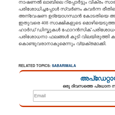
നാഷണൽ ലാബിലെ റിപ്പോർട്ടും വിക്രം സാരാഭ
പരിശോധിച്ചപ്പോൾ സ്വർണം കവർന്ന രീതിയെക
അന്വേഷണ ഉദ്യോഗസ്ഥൻ കോടതിയെ അറിയിച
ഇതുവരെ 408 സാക്ഷികളുടെ മൊഴിയെടുത്തു
ഹാർഡ് ഡിസ്കുകൾ ഫോറൻസിക് പരിശോധനയ്‌ക
പരിശോധനാ ഫലങ്ങൾ കൂടി വിലയിരുത്തി കുറ
കൊണ്ടുവരാനാകുമെന്നും വ്യക്തമാക്കി.
RELATED TOPICS:
SABARIMALA
അപ്ഡേറ്റാ
ഒരു ദിവസത്തെ പ്രധാന
Loaded
:
4.78%