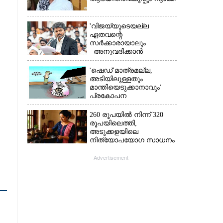
'വിജയ്‌യുടെയല്ല
ഏതവന്റെ
സർക്കാരായാലും
അനുവദിക്കാൻ
കഴിയില്ല;
മുല്ലപ്പെരിയാറിന്റെ
'ഷെഡ് മാത്രമല്ല,
വെള്ളം കൂട്ടുന്നത്
അടിയിലുള്ളതും
മനസിൽ വച്ചാൽമതി'
മാന്തിയെടുക്കാനാവും'
പ്രകോപന
പ്രസംഗവുമായി കെ.കെ.
രാഗേഷ്
260 രൂപയിൽ നിന്ന് 320
രൂപയിലെത്തി,
അടുക്കളയിലെ
നിത്യോപയോഗ സാധനം
വാങ്ങിയാൽ കൈപൊള്ളും
Advertisement