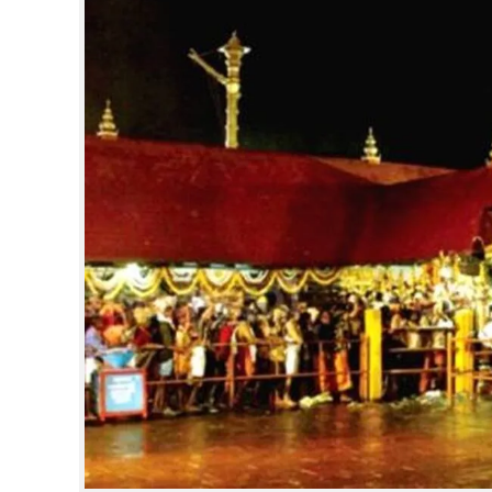
CINEMA
OPINION
PHOTOS
LIFESTYLE
SPIRITUAL
INFO+
ART
ASTRO