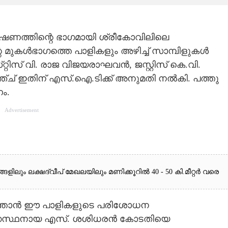
ണത്തിന്റെ ഭാഗമായി ശ്രീകോവിലിലെ
െ മുകൾഭാഗത്തെ പാളികളും അഴിച്ച് സാമ്പിളുകൾ
‌റ്റിസ് വി. രാജ വിജയരാഘവൻ, ജസ്റ്റിസ് കെ.വി.
ഞ്ച് ഇതിന് എസ്.ഐ.ടിക്ക് അനുമതി നൽകി. പത്തു
ം.
Advertisement
ലും ലക്ഷദ്വീപ് മേഖലയിലും മണിക്കൂറിൽ 40 - 50 കി.മീറ്റർ വരെ
്പെടുത്താൻ ഈ പാളികളുടെ പരിശോധന
ാഗസ്ഥനായ എസ്. ശശിധരൻ കോടതിയെ