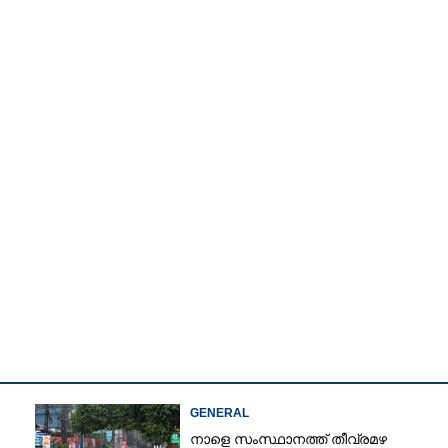
Watch More
Copy Link
ണക്കൊള്ള:
ലം
കാൻ അനുമതി
GENERAL
നാളെ സംസ്ഥാനത്ത് തീവ്രമഴ