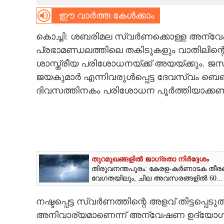
ഈ വാർത്ത കേൾക്കാം
CARTOONS
കൊച്ചി: ശബരിമല സ്വർണക്കൊള്ള അന്വേഷ
LITERATURE
പ്രഭാമണ്ഡലത്തിലെ തകിടുകളും വാതിലിന്റ
ശാസ്ത്രീയ പരിശോധനയ്‌ക്ക് അയയ്‌ക്കും. ജസ്
ZOOM
ജയകുമാർ എന്നിവരുൾപ്പെട്ട ദേവസ്വം ബെ
ദിവസത്തിനകം പരിശോധന പൂർത്തിയാക്കണ
CONTACT US
തുറമുഖങ്ങളിൽ ജാഗ്രതാ നിർദ്ദേശം
തിരുവനന്തപുരം: കേരള-കർണാടക തീരങ്ങളി
വേഗതയിലും, ചില അവസരങ്ങളിൽ 60...
നഷ്ടപ്പെട്ട സ്വർണത്തിന്റെ അളവ് തിട്ടപ
അനിവാര്യമാണെന്ന് അന്വേഷണ ഉദ്യേ