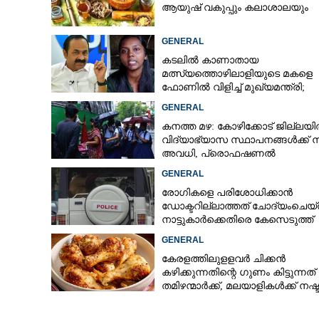
ആയുഷ് വകുപ്പും കലാശാലയും
GENERAL
കടലിൽ കാണാതായ
മത്സ്യത്തൊഴിലാളിയുടെ മകളെ
ഫോണിൽ വിളിച്ച് മുഖ്യമന്ത്രി;
തിരച്ചിൽ ശക്തമാക്കുമെന്ന് ഉറപ്പ്
GENERAL
നൽകി
കനത്ത മഴ: കോഴിക്കോട് ജില്ലയ
വിദ്യാഭ്യാസ സ്ഥാപനങ്ങൾക്ക് 
അവധി,​ പ്രൊഫഷണൽ
കോളേജുകൾക്ക് ബാധകമല്ല
GENERAL
രോഗികളെ പരിശോധിക്കാൻ
ഡോക്ടറില്ലാത്തത് ചോദ്യംചെയ്
നാട്ടുകാർക്കെതിരെ കേസെടുത്ത്
പൊലീസ്
GENERAL
കേരളത്തിലുളളവർ ചിക്കൻ
കഴിക്കുന്നതിന്റെ ഗുണം കിട്ടുന്നത്
തമിഴന്മാർക്ക്, മലയാളികൾക്ക് നഷ്
കടവും മാത്രം