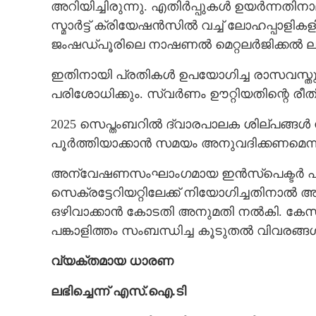
അറിയിച്ചിരുന്നു. എതിർപ്പുകൾ ഉയർന്നതിനാ
സ്മാർട്ട് ക്രിയേഷൻസിൽ വച്ച് ലോഹപ്പാളിക
ജംഷഡ്പൂരിലെ നാഷണൽ മെറ്റലർജിക്കൽ ലാ
ഇതിനായി പ്രതികൾ ഉപയോഗിച്ച രാസവസ്തുവും (
പരിശോധിക്കും. സ്വർണം ഊറ്റിയതിന്റെ ര
2025 സെപ്തംബറിൽ ദ്വാരപാലക ശില്പങ്
പൂർത്തിയാക്കാൻ സമയം അനുവദിക്കണമെന്നു
അന്വേഷണസംഘാംഗമായ ഇൻസ്പെക്ടർ പി.ബി
സെക്രട്ടേറിയറ്റിലേക്ക് നിയോഗിച്ചതിനാ
ഒഴിവാക്കാൻ കോടതി അനുമതി നൽകി. കേസ് വീ
പങ്കാളിത്തം സംബന്ധിച്ച കൂടുതൽ വിവര
വ്യക്തമായ ധാരണ
ലഭിച്ചെന്ന് എസ്.ഐ.ടി