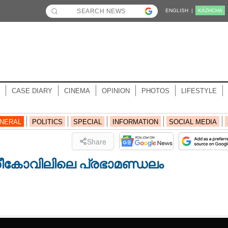
ENGLISH |
KĀZHCHA
CASE DIARY
CINEMA
OPINION
PHOTOS
LIFESTYLE
NERAL
POLITICS
SPECIAL
INFORMATION
SOCIAL MEDIA
Share
ീകോവിലിലെ പ്രഭാമണ്ഡലം