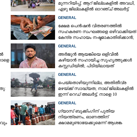
മുന്നറിയിപ്പ്,​ ആറ് ജില്ലകളിൽ അവധി,​
ഏഴു ജില്ലകളിൽ ഓറഞ്ച് അലർട്ട്
GENERAL
ക്ഷേമ പെൻഷൻ വിതരണത്തിൽ
സഹകരണ സംഘങ്ങളെ ഒഴിവാക്കിയത്
കേന്ദ്ര സഹായം നഷ്ടമാകാതിരിക്കാൻ;
വിശദീകരണവുമായി സർക്കാ‌ർ
GENERAL
ിൽ
അർജുൻ ആയങ്കിയെ ഒളിവിൽ
നാളെ
കഴിയാൻ സഹായിച്ച സുഹൃത്തുക്കൾ
കസ്റ്റഡിയിൽ; പിടിയിലായത്
കൊച്ചിയിലെ ഫ്ലാറ്റിൽനിന്ന്
GENERAL
പെയ്തൊഴിയുന്നില്ല, അതിതീവ്ര
തു:
മഴയ്ക്ക് സാദ്ധ്യത;​ നാല് ജില്ലകളിൽ
ഇന്ന് റെഡ് അലർട്ട്,​ നാളെ 10
ജില്ലകളിൽ മഞ്ഞ അലർട്ട്
GENERAL
ഗ്യാസ് ബുക്കിംഗിന് പുതിയ
നിയന്ത്രണം, ഓണത്തിന്
ടവും
ക്ഷാമമുണ്ടായേക്കുമെന്ന് ആശങ്ക