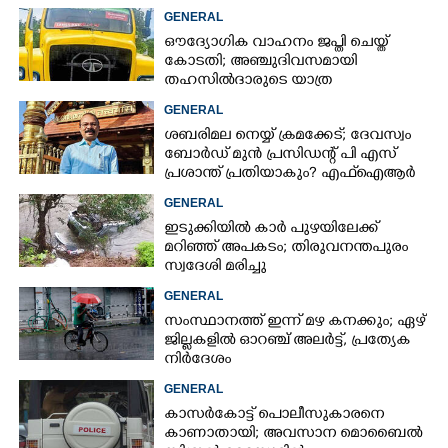
ചികിത്സയിൽ
GENERAL
ഔദ്യോഗിക വാഹനം ജപ്തി ചെയ്ത്
കോടതി; അഞ്ചുദിവസമായി
തഹസിൽദാരുടെ യാത്ര
ടിപ്പർ ലോറിയിൽ
GENERAL
ശബരിമല നെയ്യ് ക്രമക്കേട്; ദേവസ്വം
ബോർഡ് മുൻ പ്രസിഡന്റ് പി എസ്
പ്രശാന്ത് പ്രതിയാകും? എഫ്ഐആർ
ഇന്ന് കോടതിയിൽ
GENERAL
ഇടുക്കിയിൽ കാർ പുഴയിലേക്ക്
മറിഞ്ഞ് അപകടം; തിരുവനന്തപുരം
സ്വദേശി മരിച്ചു
GENERAL
സംസ്ഥാനത്ത് ഇന്ന് മഴ കനക്കും; ഏഴ്
ജില്ലകളിൽ ഓറഞ്ച് അലർട്ട്, പ്രത്യേക
നിർദേശം
GENERAL
കാസർകോട്ട് പൊലീസുകാരനെ
കാണാതായി; അവസാന മൊബൈൽ