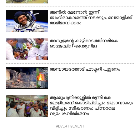
അനിൽ മേനോൻ ഇന്ന്
ബഹിരാകാശത്ത് നടക്കും, മലയാളിക്ക്
അഭിമാനിക്കാം
അനുജന്റെ കുഴിമാടത്തിനരികെ
രാജേഷിന് അന്ത്യനിദ്ര
അമ്പായത്തോട് ഫാക്ടറി പൂട്ടണം
ആശുപത്രിക്കുള്ളിൽ മന്ത്രി കെ
മുരളീധരന് കൊടിപിടിച്ചും മുദ്രാവാക്യം
വിളിച്ചും സ്വീകരണം: പിന്നാലെ
വ്യാപകവിമർശനം
ADVERTISEMENT