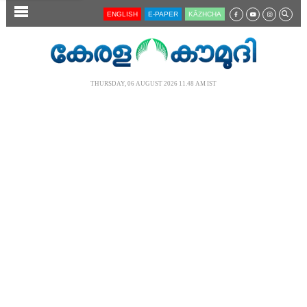
SECTIONS
ENGLISH
E-PAPER
KĀZHCHA
HOME
LATEST
THURSDAY, 06 AUGUST 2026 11.48 AM IST
AUDIO
NOTIFIED NEWS
POLL
KERALA
LOCAL
NEWS 360
CASE DIARY