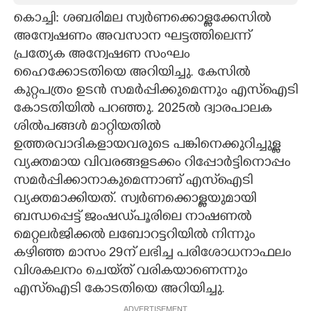
കൊച്ചി: ശബരിമല സ്വർണക്കൊള്ളക്കേസിൽ
CARTOONS
അന്വേഷണം അവസാന ഘട്ടത്തിലെന്ന്
പ്രത്യേക അന്വേഷണ സംഘം
LITERATURE
ഹൈക്കോടതിയെ അറിയിച്ചു. കേസിൽ
കുറ്റപത്രം ഉടൻ സമർപ്പിക്കുമെന്നും എസ്‌ഐടി
ZOOM
കോടതിയിൽ പറഞ്ഞു. 2025ൽ ദ്വാരപാലക
ശിൽപങ്ങൾ മാറ്റിയതിൽ
ഉത്തരവാദികളായവരുടെ പങ്കിനെക്കുറിച്ചുള്ള
CONTACT US
വ്യക്തമായ വിവരങ്ങളടക്കം റിപ്പോർട്ടിനൊപ്പം
സമർപ്പിക്കാനാകുമെന്നാണ് എസ്‌ഐടി
വ്യക്തമാക്കിയത്. സ്വർണക്കൊള്ളയുമായി
ബന്ധപ്പെട്ട് ജംഷഡ്‌പൂരിലെ നാഷണൽ
മെറ്റലർജിക്കൽ ലബോറട്ടറിയിൽ നിന്നും
കഴിഞ്ഞ മാസം 29ന് ലഭിച്ച പരിശോധനാഫലം
വിശകലനം ചെയ്‌ത് വരികയാണെന്നും
എസ്‌ഐടി കോടതിയെ അറിയിച്ചു.
ADVERTISEMENT