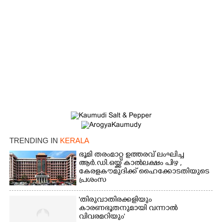
TRENDING IN
KERALA
ഭൂമി തരംമാറ്റ ഉത്തരവ് ലംഘിച്ച
ആർ.ഡി.ഒയ്ക്ക് കാൽലക്ഷം പിഴ ,​
കേരളകൗമുദിക്ക് ഹൈക്കോടതിയുടെ
പ്രശംസ
'തിരുവാതിരക്കളിയും
കാരണഭൂതനുമായി വന്നാൽ
വിവരമറിയും '