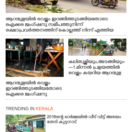
ആറന്മുളയിൽ വെള്ളം ഇറങ്ങിത്തുടങ്ങിയതോടെ
ഐക്കര ജംഗ്ഷനു സമീപത്തുനിന്ന്
രക്ഷാപ്രവർത്തനത്തിന് കൊല്ലത്ത് നിന്ന് എത്തിയ
ബോട്ടുകൾ തിരികെക്കൊണ്ടുപോകുന്നു.
കലിതുള്ളിയും,അടങ്ങിയും-
---1.മിന്നൽ പ്രളയത്തിൽ
വെള്ളം കയറിയ ആറന്മുള
പെട്രോൾ പമ്പിന്
ആറന്മുളയിൽ വെള്ളം
സമീപത്തെ റോ‌ഡ് രണ്ടാം
ഇറങ്ങിത്തുടങ്ങിയതോടെ
തീയതിയിലെ
ഐക്കര ജംഗ്ഷനു
കാഴ്ച.2.വെള്ളം
സമീപം ആറന്മുള
ഇറങ്ങിപ്പോൾ
കിടങ്ങന്നൂർ റോഡിന്
ഇന്നലെത്തെ
TRENDING IN
KERALA
സമീപം പ്രവർത്തിക്കു
കാഴ്ച.രക്ഷാപ്രവർത്തന
ആറന്മുള തട്ടുകട കഴുകി
2018ന്റെ ഓർമ്മയിൽ വീട് വിട്ട് അഭയം
ത്തിന് ഓച്ചിറ അഴിക്കലിൽ
വൃത്തിയാക്കുന്നു.
തേടി കുട്ടനാട്
നിന്ന്എത്തിച്ച ബോട്ടും.