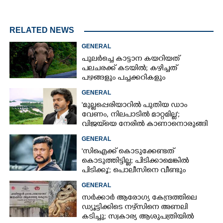
RELATED NEWS
GENERAL
പുലർച്ചെ കാട്ടാന കയറിയത്
പലചരക്ക് കടയിൽ; കഴിച്ചത്
പഴങ്ങളും പച്ചക്കറികളും
GENERAL
'മുല്ലപ്പെരിയാറിൽ പുതിയ ഡാം
വേണം, നിലപാടിൽ മാറ്റമില്ല';
വിജയ്‌യെ നേരിൽ കാണാനൊരുങ്ങി
കേരള സർക്കാർ
GENERAL
'സിഐക്ക് കൊടുക്കേണ്ടത്
കൊടുത്തിട്ടില്ല; പിടിക്കാമെങ്കിൽ
പിടിക്കൂ'; പൊലീസിനെ വീണ്ടും
വെല്ലുവിളിച്ച് അർജുൻ ആയങ്കി
GENERAL
സർക്കാർ ആരോഗ്യ കേന്ദ്രത്തിലെ
ഡ്യൂട്ടിക്കിടെ നഴ്സിനെ അണലി
കടിച്ചു; സ്വകാര്യ ആശുപത്രിയിൽ