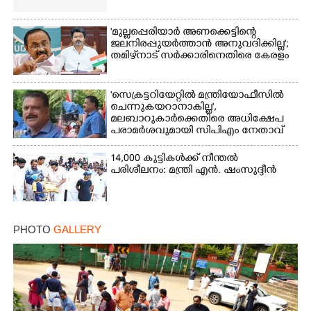
'മുല്ലപ്പെരിയാർ അണക്കെട്ടിന്റെ
ജലനിരപ്പുയർത്താൻ അനുവദിക്കില്ല';
തമിഴ്‌നാട് സർക്കാരിനെതിരെ കേരളം
'സെക്രട്ടറിയേറ്റിൽ മന്ത്രിയോഫീസിൽ
ചെന്നുകയറാനാകില്ല',
മലബാറുകാർക്കെതിരെ അധിക്ഷേപ
പരാമർശവുമായി സിപിഎം നേതാവ്‌
14,000 കുട്ടികൾക്ക് നീന്തൽ
പരിശീലനം: മന്ത്രി എൻ. ഷംസുദ്ദീൻ
PHOTO
GALLERY