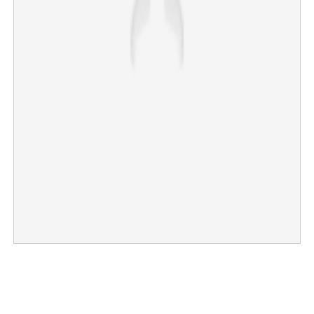
×
Share this link
Copy Link