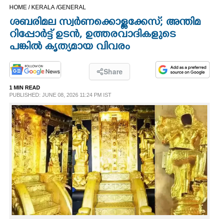
HOME /
KERALA /
GENERAL
CINEMA
ശബരിമല സ്വർണക്കൊള്ളക്കേസ്; അന്തിമ
റിപ്പോർട്ട് ഉടൻ, ഉത്തരവാദികളുടെ
OPINION
പങ്കിൽ കൃത്യമായ വിവരം
PHOTOS
Share
1 MIN READ
LIFESTYLE
PUBLISHED: JUNE 08, 2026 11:24 PM IST
SPIRITUAL
INFO+
ART
ASTRO