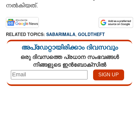
നൽകിയത്.
RELATED TOPICS:
SABARIMALA
,
GOLDTHEFT
അപ്ഡേറ്റായിരിക്കാം ദിവസവും
ഒരു ദിവസത്തെ പ്രധാന സംഭവങ്ങൾ
നിങ്ങളുടെ ഇൻബോക്സിൽ
Loaded
:
4.68%
/
Unmute