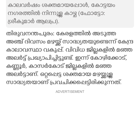
കാലവർഷം ശക്തമായപ്പോൾ, കോട്ടയം
CARTOONS
നഗരത്തിൽ നിന്നുള്ള കാഴ്ച (ഫോട്ടോ:
ശ്രീകുമാർ ആലപ്ര).
LITERATURE
തിരുവനന്തപുരം: കേരളത്തിൽ അടുത്ത
അ‌ഞ്ച് ദിവസം മഴയ്ക്ക് സാദ്ധ്യതയുണ്ടെന്ന് കേന്ദ്ര
ZOOM
കാലാവസ്ഥാ വകുപ്പ്. വിവിധ ജില്ലകളിൽ മഞ്ഞ
അലർട്ട് പ്രഖ്യാപിച്ചിട്ടുണ്ട്. ഇന്ന് കോഴിക്കോട്,
CONTACT US
കണ്ണൂർ, കാസർകോട് ജില്ലകളിൽ മഞ്ഞ
അലർട്ടാണ്. ഒറ്റപ്പെട്ട ശക്തമായ മഴയ്ക്കുള്ള
സാദ്ധ്യതയാണ് പ്രവചിക്കപ്പെട്ടിരിക്കുന്നത്.
ADVERTISEMENT