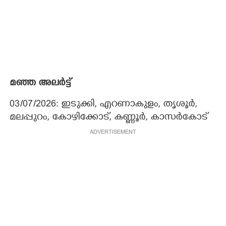
മഞ്ഞ അലർട്ട്
03/07/2026: ഇടുക്കി, എറണാകുളം, തൃശൂർ,
മലപ്പുറം, കോഴിക്കോട്, കണ്ണൂർ, കാസർകോട്
ADVERTISEMENT