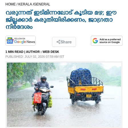
HOME /
KERALA /
GENERAL
CINEMA
വരുന്നത് ഇടിമിന്നലോട് കൂടിയ മഴ; ഈ
ജില്ലക്കാർ കരുതിയിരിക്കണം, ജാഗ്രതാ
OPINION
നിർദേശം
PHOTOS
Share
1 MIN READ
| AUTHOR :
WEB DESK
LIFESTYLE
PUBLISHED: JULY 02, 2026 07:59 AM IST
SPIRITUAL
INFO+
ART
ASTRO