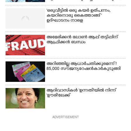
'ഒരുവീട്ടിൽ ഒരു കയർ ഉത്പന്നം,
കയറിനൊരു കൈത്താങ്ങ് '
ഉദ്ഘാടനം നാളെ
അമേരിക്കൻ ലോൺ ആപ്പ് തട്ടിപ്പിന്
ആഫ്രിക്കൻ ബന്ധം
അറിഞ്ഞില്ല ആധാർ ചതിക്കുമെന്ന് !
85,000 സൗജന്യ റേഷൻകാർ കുടുങ്ങി
ആദിവാസികൾ 'ഉന്നതി'യിൽ നിന്ന്
'ഊരി'ലേക്ക്
ADVERTISEMENT