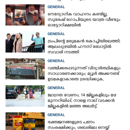
മന്ത്രി
GENERAL
ഔദ്യോഗിക വാഹനം കണ്ടില്ല,
സുരേഷ് ഗോപിയുടെ യാത്ര വീണ്ടും
ഓട്ടോറിക്ഷയിൽ
GENERAL
ട്രംപിന്റെ മരുമകൻ കൊച്ചിയിലെത്തി;
ആലപ്പുഴയിൽ ഹൗസ് ബോട്ടിൽ
സവാരി നടത്തി
GENERAL
വഞ്ചിക്കപ്പെടുന്നത് വിദ്യാർത്ഥികളും
സാധാരണക്കാരും; മ്യൂൾ അക്കൗണ്ട്
ഉടമകളാകാതെ ശ്രദ്ധിക്കുക,
നിർദ്ദേശങ്ങളുമായി പൊലീസ്
GENERAL
ജാഗ്രത വേണം; 14 ജില്ലകളിലും മഴ
മുന്നറിയിപ്പ്, നാളെ നാല് വടക്കൻ
ജില്ലകളിൽ മഞ്ഞ അലർട്ട്
GENERAL
ഭക്തജനങ്ങളുടെ പണം
സംരക്ഷിക്കും, ശബരിമല നെയ്യ്