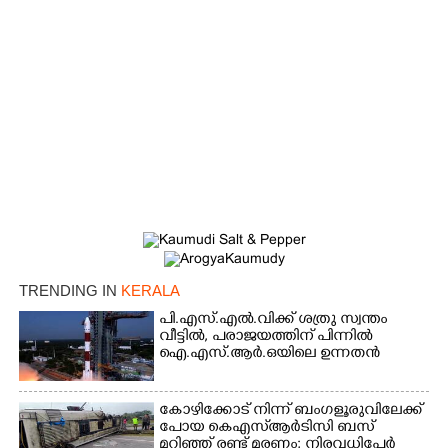
TRENDING IN
KERALA
പി.എസ്.എൽ.വിക്ക് ശത്രു സ്വന്തം
വീട്ടിൽ,​ പരാജയത്തിന് പിന്നിൽ
ഐ.എസ്.ആർ.ഒയിലെ ഉന്നതൻ
കോഴിക്കോട് നിന്ന് ബംഗളൂരുവിലേക്ക്
പോയ കെഎസ്‌ആർടിസി ബസ്
മറിഞ്ഞ് രണ്ട് മരണം; നിരവധിപേർ