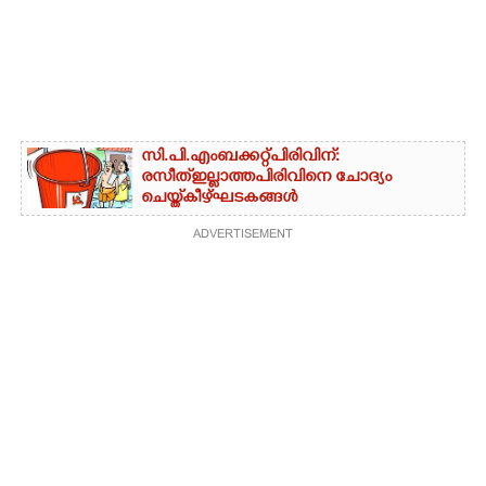
സി.പി.എം ബക്കറ്റ് പിരിവിന്:
രസീത് ഇല്ലാത്ത പിരിവിനെ ചോദ്യം
ചെയ്ത് കീഴ്ഘടകങ്ങൾ
ADVERTISEMENT