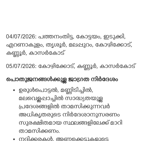
04/07/2026: പത്തനംതിട്ട, കോട്ടയം, ഇടുക്കി,
എറണാകുളം, തൃശൂർ, മലപ്പുറം, കോഴിക്കോട്,
കണ്ണൂർ, കാസർകോട്
05/07/2026: കോഴിക്കോട്, കണ്ണൂർ, കാസർകോട്
പൊതുജനങ്ങൾക്കുള്ള ജാഗ്രത നിർദേശം
ഉരുൾപൊട്ടൽ, മണ്ണിടിച്ചിൽ,
മലവെള്ളപ്പാച്ചിൽ സാദ്ധ്യതയുള്ള
പ്രദേശങ്ങളിൽ താമസിക്കുന്നവർ
അധികൃതരുടെ നിർദേശാനുസരണം
സുരക്ഷിതമായ സ്ഥലങ്ങളിലേക്ക് മാറി
താമസിക്കണം.
നദിക്കരകൾ, അണക്കെട്ടുകളുടെ