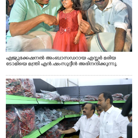
എജ്യുക്കേഷനൽ അംബാസഡറായ എസ്തർ മരിയ
ടോമിയെ മന്ത്രി എൻ.ഷംസുദ്ദീൻ അഭിനന്ദിക്കുന്നു.