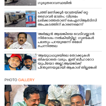
ഗുരുതരാവസ്ഥയിൽ
പത്ത് മണിക്കൂർ യാത്രയ്‌ക്ക് ഒറ്റ
ഡ്രൈവർ മാത്രം; വിശ്രമം
ലഭിക്കാത്തതാണ് കെഎസ്‌ആർടിസി
അപകടത്തിന് കാരണമെന്ന്
വിമർശനം
'അർജുൻ ആയങ്കിയെ വെടിവയ്ക്കാൻ
നിർദേശം നൽകിയിട്ടില്ല'; ഗുണ്ടകൾ
പലതും പറയുമെന്ന് രമേശ്
ചെന്നിത്തല
'ആയുധപ്പുരയിലെ തോക്കുകൾ
തികയാതെ വരും, ഇത് ബീഹാറോ
യുപിയോ അല്ല';ആയങ്കിക്ക്
പിന്തുണയുമായി ആകാശ് തില്ലങ്കേരി
PHOTO
GALLERY