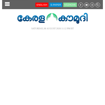
SECTIONS
ENGLISH
E-PAPER
KĀZHCHA
HOME
LATEST
SATURDAY, 08 AUGUST 2026 11.12 PM IST
AUDIO
NOTIFIED NEWS
POLL
KERALA
LOCAL
NEWS 360
CASE DIARY