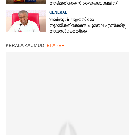
×
അഴിമതിക്കേസ് ക്രൈംബ്രാഞ്ചിന്
Share this link
വിടുമെന്ന് കെ മുരളീധരൻ
GENERAL
'അർജുൻ ആയങ്കിയെ
ന്യായീകരിക്കേണ്ട ചുമതല എനിക്കില്ല,
അയാൾക്കെതിരെ
നടപടിയെടുത്തോട്ടെ'
Copy Link
KERALA KAUMUDI
EPAPER