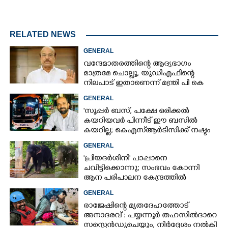
RELATED NEWS
GENERAL
വന്ദേമാതരത്തിന്റെ ആദ്യഭാഗം
മാത്രമേ ചൊല്ലൂ,​ യുഡിഎഫിന്റെ
നിലപാട് ഇതാണെന്ന് മന്ത്രി പി കെ
കുഞ്ഞാലിക്കുട്ടി
GENERAL
'സൂപ്പർ ബസ്, പക്ഷേ ഒരിക്കൽ
കയറിയവർ പിന്നീട് ഈ ബസിൽ
കയറില്ല; കെഎസ്ആർടിസിക്ക് നഷ്ടം
അരലക്ഷം രൂപയോളം'
GENERAL
'പ്രിയദർശിനി' പാപ്പാനെ
ചവിട്ടിക്കൊന്നു; സംഭവം കോന്നി
ആന പരിപാലന കേന്ദ്രത്തിൽ
GENERAL
രാജേഷിന്റെ മൃതദേഹത്തോട്
അനാദരവ് : പയ്യന്നൂർ തഹസിൽദാറെ
സസ്പെൻഡുചെയ്യും, നിർദ്ദേശം നൽകി