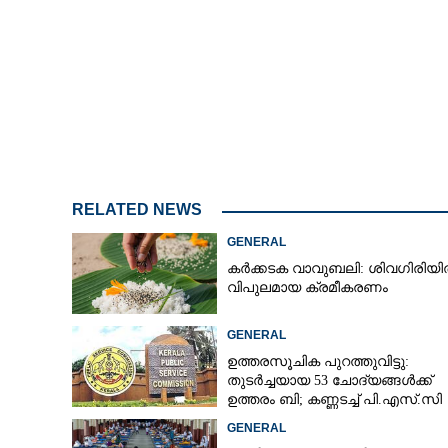
RELATED NEWS
GENERAL
കർക്കടക വാവുബലി: ശിവഗിരിയ
വിപുലമായ ക്രമീകരണം
GENERAL
ഉത്തരസൂചിക പുറത്തുവിട്ടു:
തുടർച്ചയായ 53 ചോദ്യങ്ങൾക്ക്
ഉത്തരം ബി; കണ്ണടച്ച് പി.എസ്.സി
GENERAL