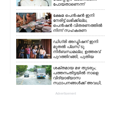
പോയതാണെന്ന്
വിചാരിച്ചു, 400 കോടിയുടെ
പ്രോജക്ടാണ് അത്'
ക്ഷേമ പെൻഷൻ ഇനി
നേരിട്ട് ലഭിക്കില്ല,​
പെൻഷൻ വിതരണത്തിൽ
നിന്ന് സഹകരണ
ബാങ്കുകളെ ഒഴിവാക്കി
ഡിഗ്രി അഡ്മിഷന് ഇനി
മുതൽ പ്ലസ് ടു
നിർബന്ധമല്ല; ഉത്തരവ്
പുറത്തിറങ്ങി, പുതിയ
മാറ്റങ്ങൾ അറിയാം
ശക്തമായ മഴ തുടരും;
പത്തനംതിട്ടയിൽ നാളെ
വിദ്യാഭ്യാസ
സ്ഥാപനങ്ങൾക്ക് അവധി,​
ജില്ലയിൽ ഇന്ന് റെ‌ഡും
നാളെ ഓറഞ്ചും അലർട്ട്
Advertisement