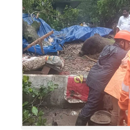
CINEMA
OPINION
PHOTOS
LIFESTYLE
SPIRITUAL
INFO+
ART
ASTRO