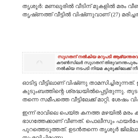
തൃശൂര്‍: മണലൂരിൽ വീടിന് മുകളിൽ മരം വീ
CARTOONS
തൃഷ്‌ണത്ത് വീട്ടിൽ വിഷ്‌ണുവാണ് (27) മര
LITERATURE
ZOOM
സുഗതന് നൽകിയ മറുപടി ആഭ്യന്തരവകുപ്പ
കൗൺസിലർ സുഗതന് തിരുവനന്തപുര
CONTACT US
നൽകിയ നടപടി നിയമ കുരുക്കിലേക്ക് ന
ഓടിട്ട വീട്ടിലാണ് വിഷ്‌ണു താമസിച്ചിരുന്നത്
കുടുംബത്തിന്റെ ശ്രദ്ധയിൽപ്പെട്ടിരുന്നു. 
തന്നെ സമീപത്തെ വീട്ടിലേക്ക് മാറ്റി. ശേഷം 
ഇന്ന് രാവിലെ പെയ്‌ത കനത്ത മഴയിൽ മരം ക
ഭാഗത്തേക്കാണ് വീണത്. പൊലീസും ഫയർഫോഴ്
പുറത്തെടുത്തത്. ഉടൻതന്നെ തൃശൂർ ജില്ല
സംഭവിച്ചിരുന്നു.