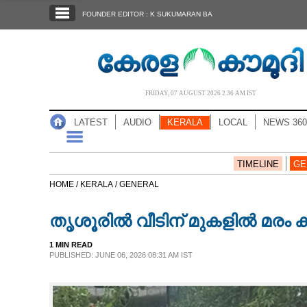
SECTIONS
FOUNDER EDITOR : K SUKUMARAN BA
HOME
LATEST
AUDIO
FRIDAY, 07 AUGUST 2026 2.36 AM IST
NOTIFIED NEWS
LATEST
AUDIO
KERALA
LOCAL
NEWS 360
POLL
KERALA
TIMELINE
GE
HOME /
KERALA /
GENERAL
LOCAL
തൃശൂരിൽ വീടിന് മുകളിൽ മരം കട
NEWS 360
1 MIN READ
PUBLISHED: JUNE 06, 2026 08:31 AM IST
CASE DIARY