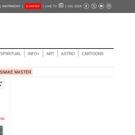
|
MATRIMONY |
E-PAPER
|
LIVE TV
|
CAL 2026
SPIRITUAL
INFO+
ART
ASTRO
CARTOONS
SNAKE MASTER
ION