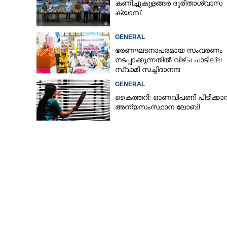
കണിച്ചുകുളങ്ങര ദുരിതാശ്വാസ
ക്യാമ്പ്
GENERAL
തൃശൂരിൽ വീടിന
ഭരണഘടനാപരമായ സംവരണം
വീണ് യുവാവ് മരി
നടപ്പാക്കുന്നതിൽ വീഴ്ച പാടില്ല:
സ്വാമി സച്ചിദാനന്ദ
GENERAL
കൈത്തറി: ഓണവിപണി പിടിക്കാ
അന്യസംസ്ഥാന ലോബി