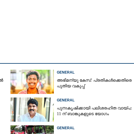
GENERAL
ിൽ
അഭിമന്യു കേസ്: പ്രതികൾക്കെതിരെ
പുതിയ വകുപ്പ്
GENERAL
പുനഃകൃഷിക്കായി പലിശരഹിത വായ്പ:
11 ന് ബാങ്കുകളുടെ യോഗം
Share this link
GENERAL