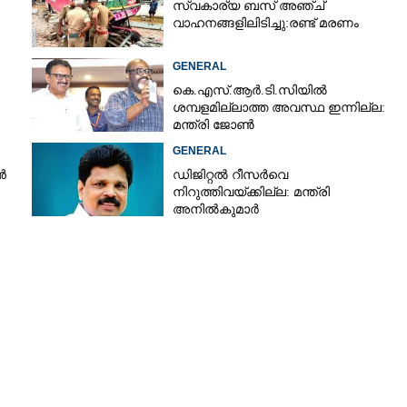
സ്വകാര്യ ബസ് അഞ്ച്
വാഹനങ്ങളിലിടിച്ചു:രണ്ട് മരണം
Copy Link
GENERAL
് മുകളിൽ മരം കടപുഴകി
കെ.എസ്.ആർ.ടി.സിയിൽ
ച്ചു
ശമ്പളമില്ലാത്ത അവസ്ഥ ഇന്നില്ല:
മന്ത്രി ജോൺ
GENERAL
ൻ
ഡിജിറ്റൽ റീസർവെ
നിറുത്തിവയ്ക്കില്ല: മന്ത്രി
അനിൽകുമാർ