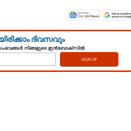
യിരിക്കാം ദിവസവും
 സംഭവങ്ങൾ നിങ്ങളുടെ ഇൻബോക്സിൽ
Watch More