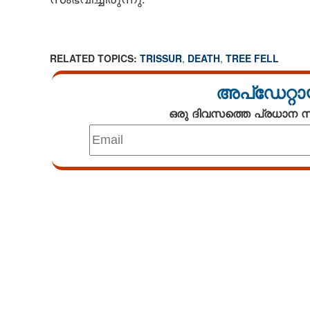
RELATED TOPICS:
TRISSUR
,
DEATH
,
TREE FELL
അപ്ഡേറ്റാ
ഒരു ദിവസത്തെ പ്രധാന
Loaded
:
4.68%
/
Unmute