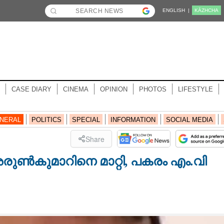
ENGLISH |
KĀZHCHA
CASE DIARY
CINEMA
OPINION
PHOTOS
LIFESTYLE
NERAL
POLITICS
SPECIAL
INFORMATION
SOCIAL MEDIA
Share
ുൺകുമാറിനെ മാറ്റി, പകരം എം.വി