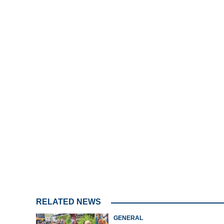
Loaded
:
4.00%
/
Unmute
RELATED NEWS
GENERAL