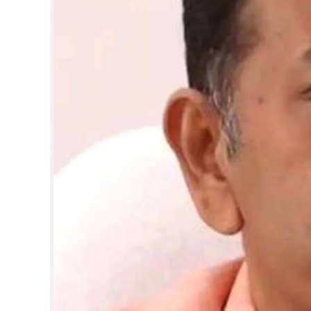
CINEMA
OPINION
PHOTOS
LIFESTYLE
SPIRITUAL
INFO+
ART
ASTRO