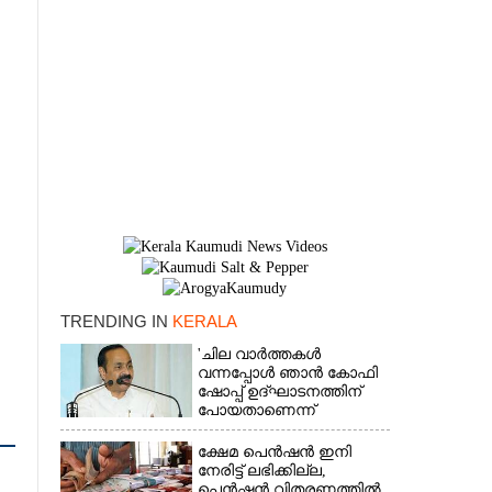
TRENDING IN
KERALA
×
'ചില വാർത്തകൾ
വന്നപ്പോൾ ഞാൻ കോഫി
ഷോപ്പ് ഉദ്ഘാടനത്തിന്
പോയതാണെന്ന്
വിചാരിച്ചു, 400 കോടിയുടെ
പ്രോജക്ടാണ് അത്'
ക്ഷേമ പെൻഷൻ ഇനി
നേരിട്ട് ലഭിക്കില്ല,​
പെൻഷൻ വിതരണത്തിൽ