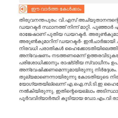
ഈ വാർത്ത കേൾക്കാം
CARTOONS
തിരുവനന്തപുരം: വി.എസ് അച്യുതാനന്ദന
LITERATURE
ഡയറക്ടർ സ്ഥാനത്ത് നിന്ന് മാറ്റി. പൂഞ്
രാജേഷാണ് പുതിയ ഡയറക്ടർ. അരുൺകുമാർ 
ZOOM
അരുൺകുമാറിന് ഡയറക്ടർ- ഇൻചാർജായി 
നിരവധി പരാതികൾ ഹൈക്കോടതിയിലെത്തി
CONTACT US
അന്വേഷണം നടത്തണമെന്ന് ഉത്തരവിടുകയു
പരിശോധിക്കാനും രാഷ്‌ട്രീയ സ്വാധീനം 
അന്വേഷിക്കണമെന്നുമായിരുന്നു നിർദ്ദേശ
തുല്യമാണെന്നായിരുന്നു കോടതിയുടെ നി
യോഗ്യതയില്ലെന്ന് എ.ഐ.സി.ടി.ഇ ഹൈക
നൽകിയിരുന്നു. ഇതിന്റെയെല്ലാം അടിസ്
പൂർവവിദ്യാർത്ഥി കൂടിയായ ഡോ.എം.വി രാ