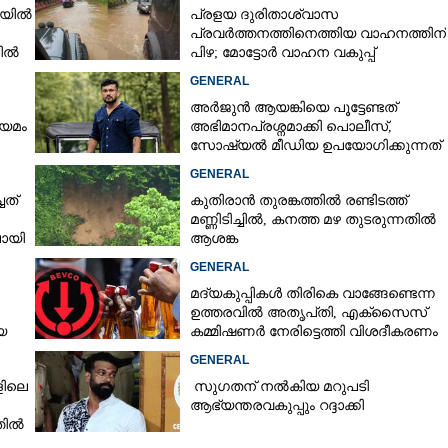
ഴിയിൽ
പ്രളയ ദുരിതാശ്വാസ
പ്രവർത്തനത്തിനെത്തിയ വാഹനത്തിന്
നിൽ
പിഴ; മോട്ടോർ വാഹന വകുപ്പ്
Copy Link
ഉദ്യോഗസ്ഥന് സസ്പെൻഷൻ
ി ഡയറക്ടർ:
GENERAL
മാറ്റി, പകരം എം.വി
അർജുൻ ആയങ്കിയെ പൂട്ടേണ്ടത്
ിയമം
അഭിമാനപ്രശ്നമാക്കി പൊലീസ്,
സാേഷ്യൽ മീഡിയ ഉപയോഗിക്കുന്നത്
മറ്റൊരാളെന്ന് സംശയം
GENERAL
ചത്
കുതിരാൻ തുരങ്കത്തിൽ രണ്ടിടത്ത്
മണ്ണിടിച്ചിൽ, കനത്ത മഴ തുടരുന്നതിൽ
ായി
ആശങ്ക
GENERAL
മദ്യകുപ്പികൾ തിരികെ വാങ്ങേണ്ടെന്ന
ഉത്തരവിൽ അതൃപ്‌തി, എക്‌സൈസ്
യ
കമ്മിഷണർ നേരിട്ടെത്തി വിശദീകരണം
രാതി
നൽകണമെന്ന് മന്ത്രി
GENERAL
ളിലെ
സുഗതന് നൽകിയ മറുപടി
ആഭ്യന്തരവകുപ്പും റദ്ദാക്കി
തിൽ