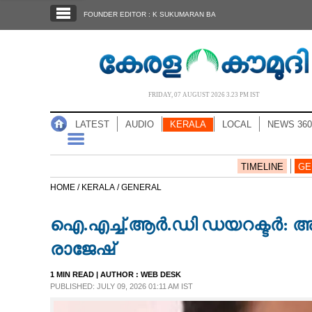
SECTIONS
FOUNDER EDITOR : K SUKUMARAN BA
HOME
LATEST
AUDIO
FRIDAY, 07 AUGUST 2026 3.23 PM IST
NOTIFIED NEWS
LATEST
AUDIO
KERALA
LOCAL
NEWS 360
POLL
KERALA
TIMELINE
GE
HOME /
KERALA /
GENERAL
LOCAL
ഐ.എച്ച്.ആർ.ഡി ഡയറക്ടർ: അര
NEWS 360
രാജേഷ്
1 MIN READ
| AUTHOR :
WEB DESK
CASE DIARY
PUBLISHED: JULY 09, 2026 01:11 AM IST