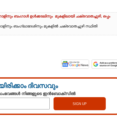
ളിനും ബംഗാൾ ഉൾക്കടലിനും മുകളിലായി ചക്രവാതച്ചുഴി, ഒപ്പം
ാളിനും ബംഗ്ലാദേശിനും മുകളിൽ ചക്രവാതച്ചുഴി സ്ഥിതി
യിരിക്കാം ദിവസവും
 സംഭവങ്ങൾ നിങ്ങളുടെ ഇൻബോക്സിൽ