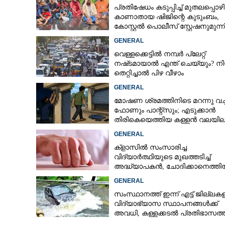
പ്രതിഷേധം കടുപ്പിച്ച് മുതലപ്പൊ
കാണാതായ ഷിജിന്റെ കുടുംബം,
കോസ്റ്റൽ പൊലീസ് സ്റ്റേഷനുമുന്
കുത്തിയിരിക്കുന്നു
ഐ.എച്ച്.ആർ.ഡ
GENERAL
അരുൺകുമാറിനെ 
വെള്ളക്കെട്ടിൽ നമ്പർ പ്ലേറ്റ്
രാജേഷ്
നഷ്‌ടമായാൽ എന്ത് ചെയ്യും? ന
തെറ്റിച്ചാൽ പിഴ വീഴാം
GENERAL
മോഷണ ശ്രമത്തിനിടെ മറന്നു വച്
ഫോണും പാന്റ്സും; എടുക്കാൻ
തിരികെയെത്തിയ കള്ളൻ വലയില
GENERAL
ക്ളാസിൽ സംസാരിച്ച
വിദ്യാർത്ഥിയുടെ മുഖത്തടിച്ച്
അദ്ധ്യാപകൻ, ചോദിക്കാനെത്തി
പിതാവിനെയും ആക്രമിച്ചെന്ന് പ
GENERAL
സംസ്ഥാനത്ത് ഇന്ന് എട്ട് ജില്ലക
വിദ്യാഭ്യാസ സ്ഥാപനങ്ങൾക്ക്
അവധി, കള്ളക്കടൽ പ്രതിഭാസത്
ജാഗ്രതാ നിർദ്ദേശം