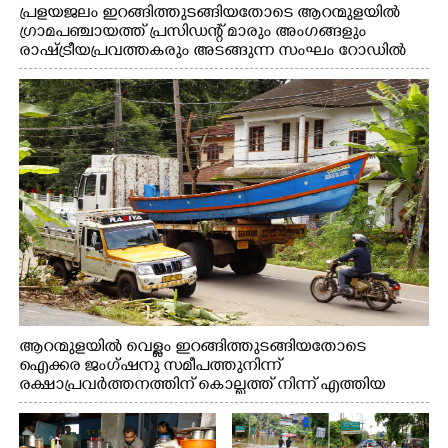
പ്രളയജലം ഇറങ്ങിത്തുടങ്ങിയതോടെ ആറന്മുളയിൽ
ഗ്രാമപഞ്ചായത്ത് പ്രസിഡന്റ് മാരും അംഗങ്ങളും
രാഷ്ട്രീയപ്രവത്തകരും അടങ്ങുന്ന സംഘം റോഡിൽ
അടിഞ്ഞ് കൂടിയ ചെളിയും മണ്ണും മറ്റ് മാലിന്യങ്ങളും
നീക്കം ചെയ്യുന്നു.
ആറന്മുളയിൽ വെള്ളം ഇറങ്ങിത്തുടങ്ങിയതോടെ
ഐക്കര ജംഗ്ഷനു സമീപത്തുനിന്ന്
രക്ഷാപ്രവർത്തനത്തിന് കൊല്ലത്ത് നിന്ന് എത്തിയ
ബോട്ടുകൾ തിരികെക്കൊണ്ടുപോകുന്നു.