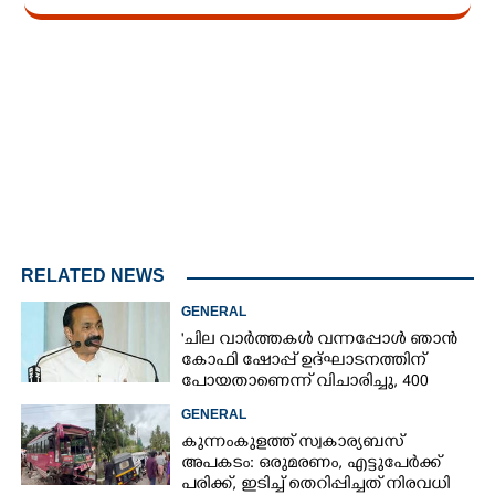
Loaded
:
3.58%
/
Unmute
RELATED NEWS
GENERAL
'ചില വാർത്തകൾ വന്നപ്പോൾ ഞാൻ
കോഫി ഷോപ്പ് ഉദ്ഘാടനത്തിന്
പോയതാണെന്ന് വിചാരിച്ചു, 400
കോടിയുടെ പ്രോജക്ടാണ് അത്'
GENERAL
കുന്നംകുളത്ത് സ്വകാര്യബസ്
അപകടം: ഒരുമരണം, എട്ടുപേർക്ക്
പരിക്ക്, ഇടിച്ച് തെറിപ്പിച്ചത് നിരവധി