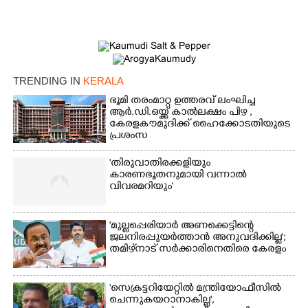
TRENDING IN
KERALA
ഭൂമി തരംമാറ്റ ഉത്തരവ് ലംഘിച്ച
×
Share this link
ആർ.ഡി.ഒയ്ക്ക് കാൽലക്ഷം പിഴ ,​
കേരളകൗമുദിക്ക് ഹൈക്കോടതിയുടെ
പ്രശംസ
'തിരുവാതിരക്കളിയും
കാരണഭൂതനുമായി വന്നാൽ
വിവരമറിയും '
Copy Link
'മുല്ലപ്പെരിയാർ അണക്കെട്ടിന്റെ
ജലനിരപ്പുയർത്താൻ അനുവദിക്കില്ല';
തമിഴ്‌നാട് സർക്കാരിനെതിരെ കേരളം
'സെക്രട്ടറിയേറ്റിൽ മന്ത്രിയോഫീസിൽ
ചെന്നുകയറാനാകില്ല',