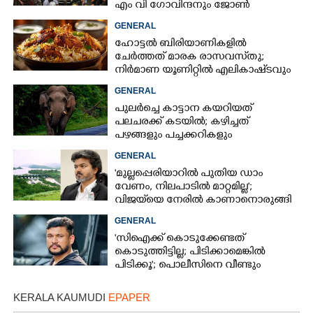
എം വി ഗോവിന്ദനും ജോൺ
ബ്രിട്ടാസിനും നോട്ടീസ്
GENERAL
ഹോട്ടൽ ബിരിയാണികളിൽ
ചേർത്തത് മാരക രാസവസ്‌തു;
നിർമാണ യൂണിറ്റിൽ എലികാഷ്‌ടവും
കുപ്പിച്ചില്ലും
GENERAL
പുലർച്ചെ കാട്ടാന കയറിയത്
പലചരക്ക് കടയിൽ; കഴിച്ചത്
പഴങ്ങളും പച്ചക്കറികളും
GENERAL
'മുല്ലപ്പെരിയാറിൽ പുതിയ ഡാം
വേണം, നിലപാടിൽ മാറ്റമില്ല';
വിജയ്‌യെ നേരിൽ കാണാനൊരുങ്ങി
കേരള സർക്കാർ
GENERAL
'സിഐക്ക് കൊടുക്കേണ്ടത്
കൊടുത്തിട്ടില്ല; പിടിക്കാമെങ്കിൽ
പിടിക്കൂ'; പൊലീസിനെ വീണ്ടും
വെല്ലുവിളിച്ച് അർജുൻ ആയങ്കി
KERALA KAUMUDI
EPAPER