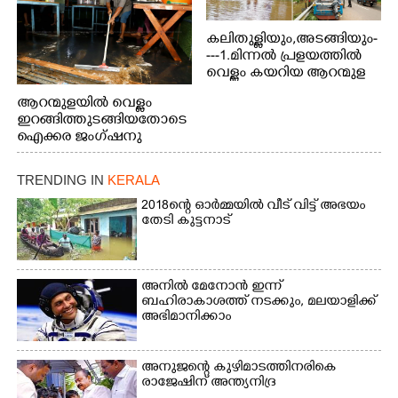
കലിതുള്ളിയും,അടങ്ങിയും-
---1.മിന്നൽ പ്രളയത്തിൽ
വെള്ളം കയറിയ ആറന്മുള
പെട്രോൾ പമ്പിന്
ആറന്മുളയിൽ വെള്ളം
സമീപത്തെ റോ‌ഡ് രണ്ടാം
ഇറങ്ങിത്തുടങ്ങിയതോടെ
തീയതിയിലെ
ഐക്കര ജംഗ്ഷനു
കാഴ്ച.2.വെള്ളം
സമീപം ആറന്മുള
ഇറങ്ങിപ്പോൾ
കിടങ്ങന്നൂർ റോഡിന്
ഇന്നലെത്തെ
TRENDING IN
KERALA
സമീപം പ്രവർത്തിക്കു
കാഴ്ച.രക്ഷാപ്രവർത്തന
ആറന്മുള തട്ടുകട കഴുകി
2018ന്റെ ഓർമ്മയിൽ വീട് വിട്ട് അഭയം
ത്തിന് ഓച്ചിറ അഴിക്കലിൽ
വൃത്തിയാക്കുന്നു.
തേടി കുട്ടനാട്
നിന്ന്എത്തിച്ച ബോട്ടും.
അനിൽ മേനോൻ ഇന്ന്
ബഹിരാകാശത്ത് നടക്കും, മലയാളിക്ക്
അഭിമാനിക്കാം
അനുജന്റെ കുഴിമാടത്തിനരികെ
രാജേഷിന് അന്ത്യനിദ്ര