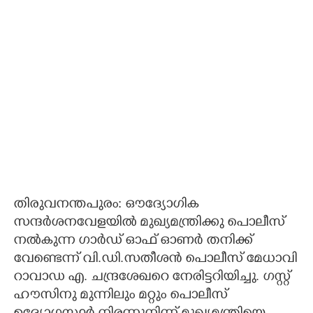
CARTOONS
LITERATURE
ZOOM
CONTACT US
തിരുവനന്തപുരം: ഔദ്യോഗിക
സന്ദർശനവേളയിൽ മുഖ്യമന്ത്രിക്കു പൊലീസ്
നൽകുന്ന ഗാർഡ് ഓഫ് ഓണർ തനിക്ക്
വേണ്ടെന്ന് വി.ഡി.സതീശൻ പൊലീസ് മേധാവി
റാവാഡ എ. ചന്ദ്രശേഖറെ നേരിട്ടറിയിച്ചു. ഗസ്റ്റ്
ഹൗസിനു മുന്നിലും മറ്റും പൊലീസ്