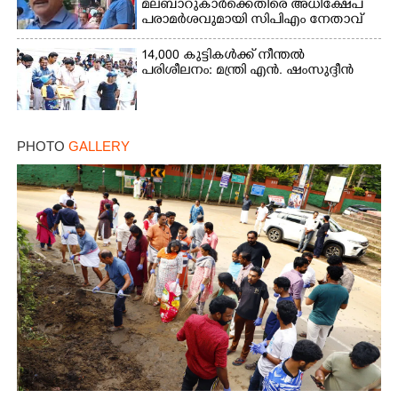
മലബാറുകാർക്കെതിരെ അധിക്ഷേപ
പരാമർശവുമായി സിപിഎം നേതാവ്‌
14,000 കുട്ടികൾക്ക് നീന്തൽ
പരിശീലനം: മന്ത്രി എൻ. ഷംസുദ്ദീൻ
PHOTO
GALLERY