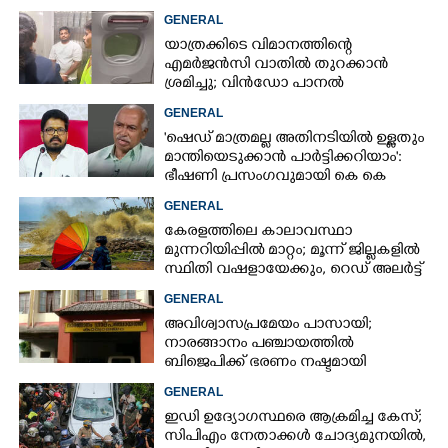
വാഹനങ്ങളെ
GENERAL
യാത്രക്കിടെ വിമാനത്തിന്റെ
എമർജൻസി വാതിൽ തുറക്കാൻ
ശ്രമിച്ചു; വിൻഡോ പാനൽ
അടിച്ചുതകർത്തു,
GENERAL
നെടുമ്പാശേരിയിൽ മലയാളി
'ഷെഡ് മാത്രമല്ല അതിനടിയിൽ ഉള്ളതും
അറസ്റ്റിൽ
മാന്തിയെടുക്കാൻ പാർട്ടിക്കറിയാം':
ഭീഷണി പ്രസംഗവുമായി കെ കെ
രാഗേഷ്
GENERAL
കേരളത്തിലെ കാലാവസ്ഥാ
മുന്നറിയിപ്പിൽ മാറ്റം; മൂന്ന് ജില്ലകളിൽ
സ്ഥിതി വഷളായേക്കും, റെഡ് അലർട്ട്
GENERAL
അവിശ്വാസപ്രമേയം പാസായി;
നാരങ്ങാനം പഞ്ചായത്തിൽ
ബിജെപിക്ക് ഭരണം നഷ്ടമായി
GENERAL
ഇഡി ഉദ്യോഗസ്ഥരെ ആക്രമിച്ച കേസ്;
സിപിഎം നേതാക്കൾ ചോദ്യമുനയിൽ,