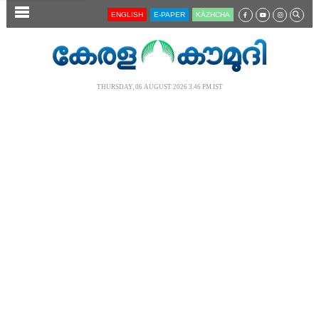
SECTIONS
ENGLISH
E-PAPER
KĀZHCHA
HOME
LATEST
THURSDAY, 06 AUGUST 2026 3.46 PM IST
AUDIO
NOTIFIED NEWS
POLL
KERALA
LOCAL
NEWS 360
CASE DIARY