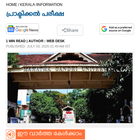
HOME /
KERALA /
INFORMATION
CINEMA
പ്രാക്ടിക്കൽ പരീക്ഷ
OPINION
Share
1 MIN READ
| AUTHOR :
WEB DESK
PHOTOS
PUBLISHED: JULY 03, 2026 01:49 AM IST
LIFESTYLE
SPIRITUAL
INFO+
ART
ASTRO
ഈ വാർത്ത കേൾക്കാം