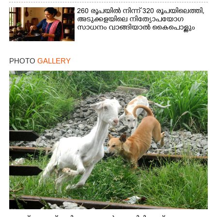
260 രൂപയിൽ നിന്ന് 320 രൂപയിലെത്തി,
അടുക്കളയിലെ നിത്യോപയോഗ
സാധനം വാങ്ങിയാൽ കൈപൊള്ളും
PHOTO
GALLERY