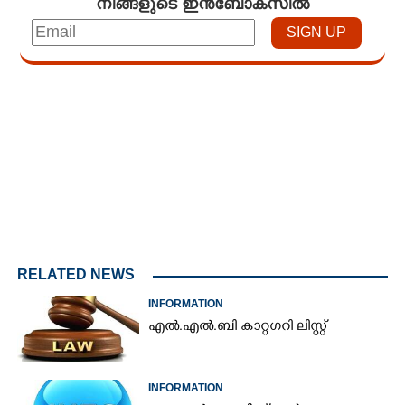
നിങ്ങളുടെ ഇൻബോക്സിൽ
Loaded
:
5.37%
/
Unmute
RELATED NEWS
INFORMATION
എൽ.എൽ.ബി കാറ്റഗറി ലിസ്റ്റ്
INFORMATION