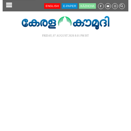
SECTIONS
ENGLISH
E-PAPER
KĀZHCHA
HOME
LATEST
FRIDAY, 07 AUGUST 2026 8.01 PM IST
AUDIO
NOTIFIED NEWS
POLL
KERALA
LOCAL
NEWS 360
CASE DIARY