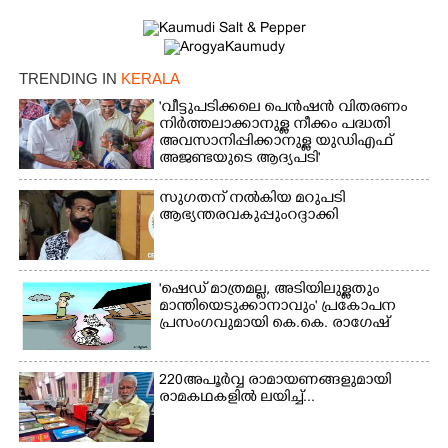
Copy Link
TRENDING IN
KERALA
'വീട്ടുപടിക്കലെ പെൻഷൻ വിതരണം
നിർത്തലാക്കാനുള്ള നീക്കം പദ്ധതി
അവസാനിപ്പിക്കാനുള്ള യുഡിഎഫ്
അജണ്ടയുടെ ആദ്യപടി'
സുഗതന് നൽകിയ മറുപടി
ആഭ്യന്തരവകുപ്പും റദ്ദാക്കി
'ഷെഡ് മാത്രമല്ല, അടിയിലുള്ളതും
മാന്തിയെടുക്കാനാവും' പ്രകോപന
പ്രസംഗവുമായി കെ.കെ. രാഗേഷ്
220 അപൂർവ്വ രാമായണങ്ങളുമായി
രാമകഥകളിൽ ലയിച്ച്...