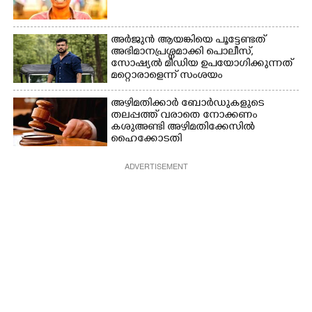
അർജുൻ ആയങ്കിയെ പൂട്ടേണ്ടത്
അഭിമാനപ്രശ്നമാക്കി പൊലീസ്,
സാേഷ്യൽ മീഡിയ ഉപയോഗിക്കുന്നത്
മറ്റൊരാളെന്ന് സംശയം
അഴിമതിക്കാർ ബോർഡുകളുടെ
തലപ്പത്ത് വരാതെ നോക്കണം
കശുഅണ്ടി അഴിമതിക്കേസിൽ
ഹൈക്കോടതി
ADVERTISEMENT