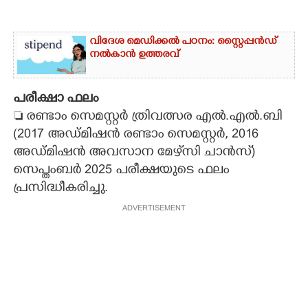
വിദേശ മെഡിക്കൽ പഠനം: സ്റ്റൈപ്പൻഡ്
നൽകാൻ ഉത്തരവ്
പരീക്ഷാ ഫലം
 രണ്ടാം സെമസ്റ്റർ ത്രിവത്സര എൽ.എൽ.ബി
(2017 അഡ്മിഷൻ രണ്ടാം സെമസ്റ്റർ, 2016
അഡ്മിഷൻ അവസാന മേഴ്‌സി ചാൻസ്)
സെപ്തംബർ 2025 പരീക്ഷയുടെ ഫലം
പ്രസിദ്ധീകരിച്ചു.
ADVERTISEMENT