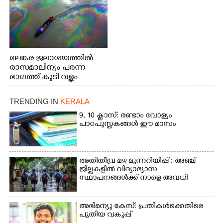
മലങ്കര ജലാശയത്തിൽ
രാസമാലിന്യം പരന്ന
ഭാഗത്ത് കൂടി വള്ളം
തുഴഞ്ഞു പോകുന്ന
പ്രദേശവാസികൾ
TRENDING IN
KERALA
9, 10 ക്ലാസ്: രണ്ടാം വോള്യം
പാഠപുസ്തകങ്ങൾ ഈ മാസം
അതിതീവ്ര മഴ മുന്നറിയിപ്പ് : അഞ്ച്
ജില്ലകളിൽ വിദ്യാഭ്യാസ
സ്ഥാപനങ്ങൾക്ക് നാളെ അവധി
അഭിമന്യു കേസ്: പ്രതികൾക്കെതിരെ
പുതിയ വകുപ്പ്