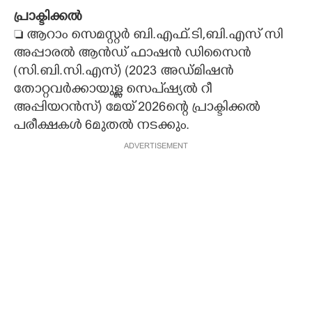
പ്രാക്ടിക്കൽ
CARTOONS
 ആറാം സെമസ്റ്റർ ബി.എഫ്.ടി,ബി.എസ് സി
അപ്പാരൽ ആൻഡ് ഫാഷൻ ഡിസൈൻ
LITERATURE
(സി.ബി.സി.എസ്) (2023 അഡ്മിഷൻ
തോറ്റവർക്കായുള്ള സെപ്ഷ്യൽ റീ
ZOOM
അപ്പിയറൻസ്) മേയ് 2026ന്റെ പ്രാക്ടിക്കൽ
പരീക്ഷകൾ 6മുതൽ നടക്കും.
CONTACT US
ADVERTISEMENT