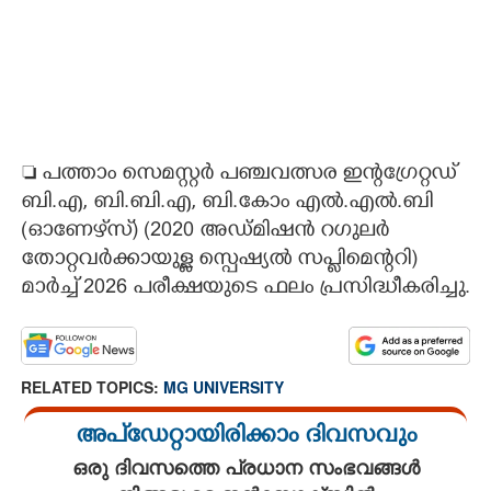
 പത്താം സെമസ്റ്റർ പഞ്ചവത്സര ഇന്റഗ്രേറ്റഡ്
ബി.എ, ബി.ബി.എ, ബി.കോം എൽ.എൽ.ബി
(ഓണേഴ്‌സ്) (2020 അഡ്മിഷൻ റഗുലർ
തോറ്റവർക്കായുള്ള സ്പെഷ്യൽ സപ്ലിമെന്ററി)
മാർച്ച് 2026 പരീക്ഷയുടെ ഫലം പ്രസിദ്ധീകരിച്ചു.
RELATED TOPICS:
MG UNIVERSITY
അപ്ഡേറ്റായിരിക്കാം ദിവസവും
ഒരു ദിവസത്തെ പ്രധാന സംഭവങ്ങൾ