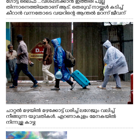
ഗോട്ട് ലൈഫ് ...വിശപ്പടക്കാൻ ഇത്തിരി പുല്ല്
തിന്നാനെത്തിയതാണ് ആട്. തെരുവ് നായ്ക്കൾ കടിച്ച്
കീറാൻ വന്നതോടെ വയറിന്റെ ആന്തൽ മറന്ന് ജീവന്
വേണ്ടിയായി ഓട്ടം. എറണാകുളം വാത്തുരുത്തിയിൽ
നിന്നുള്ള കാഴ്ച
ചാറ്റൽ മഴയിൽ മഴക്കോട്ട് ധരിച്ച് ലഗേജും വലിച്ച്
നീങ്ങുന്ന യുവതികൾ. എറണാകുളം മേനകയിൽ
നിന്നുള്ള കാഴ്ച