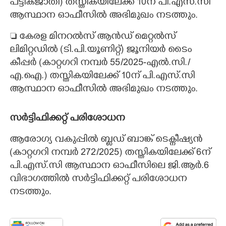
പട്ടികജാതി) തസ്തികയിലേക്ക് 10ന് പി.എസ്.സി
ആസ്ഥാന ഓഫീസിൽ അഭിമുഖം നടത്തും.
 കേരള മിനറൽസ് ആൻഡ് മെറ്റൽസ്
ലിമിറ്റഡിൽ (ടി.പി.യൂണിറ്റ്) ജൂനിയർ ടൈം
കീപ്പർ (കാറ്റഗറി നമ്പർ 55/2025-എൽ.സി./
എ.ഐ.) തസ്തികയിലേക്ക് 10ന് പി.എസ്.സി
ആസ്ഥാന ഓഫീസിൽ അഭിമുഖം നടത്തും.
സർട്ടിഫിക്കറ്റ് പരിശോധന
ആരോഗ്യ വകുപ്പിൽ ബ്ലഡ് ബാങ്ക് ടെക്നീഷ്യൻ
(കാറ്റഗറി നമ്പർ 272/2025) തസ്തികയിലേക്ക് 6ന്
പി.എസ്.സി ആസ്ഥാന ഓഫീസിലെ ജി.ആർ.6
വിഭാഗത്തിൽ സർട്ടിഫിക്കറ്റ് പരിശോധന
നടത്തും.