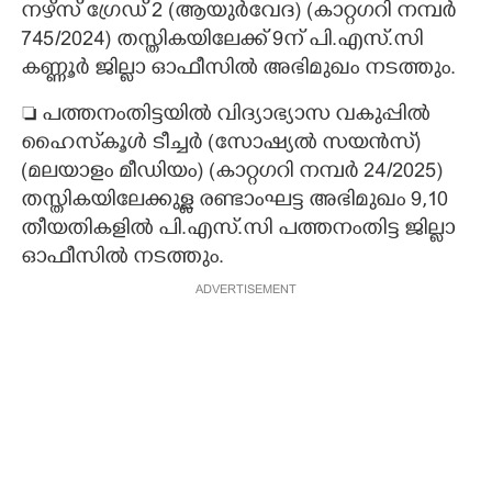
നഴ്സ് ഗ്രേഡ് 2 (ആയുർവേദ) (കാറ്റഗറി നമ്പർ
745/2024) തസ്തികയിലേക്ക് 9ന് പി.എസ്.സി
കണ്ണൂർ ജില്ലാ ഓഫീസിൽ അഭിമുഖം നടത്തും.
 പത്തനംതിട്ടയിൽ വിദ്യാഭ്യാസ വകുപ്പിൽ
ഹൈസ്‌കൂൾ ടീച്ചർ (സോഷ്യൽ സയൻസ്)
(മലയാളം മീഡിയം) (കാറ്റഗറി നമ്പർ 24/2025)
തസ്തികയിലേക്കുള്ള രണ്ടാംഘട്ട അഭിമുഖം 9,10
തീയതികളിൽ പി.എസ്.സി പത്തനംതിട്ട ജില്ലാ
ഓഫീസിൽ നടത്തും.
ADVERTISEMENT