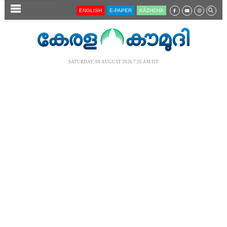
SECTIONS
ENGLISH
E-PAPER
KĀZHCHA
HOME
LATEST
SATURDAY, 08 AUGUST 2026 7.26 AM IST
AUDIO
NOTIFIED NEWS
POLL
KERALA
LOCAL
NEWS 360
CASE DIARY