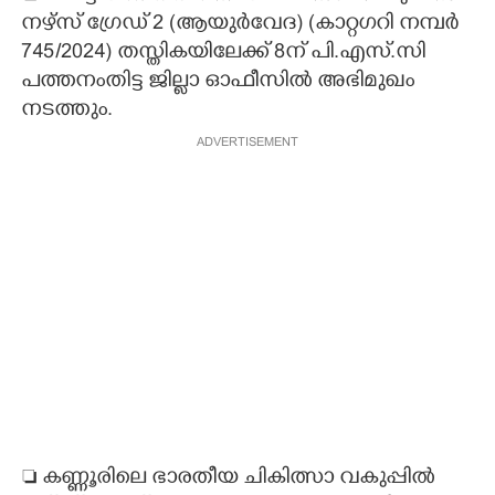
നഴ്സ് ഗ്രേഡ് 2 (ആയുർവേദ) (കാറ്റഗറി നമ്പർ
CARTOONS
745/2024) തസ്തികയിലേക്ക് 8ന് പി.എസ്.സി
പത്തനംതിട്ട ജില്ലാ ഓഫീസിൽ അഭിമുഖം
LITERATURE
നടത്തും.
ADVERTISEMENT
ZOOM
CONTACT US
 കണ്ണൂരിലെ ഭാരതീയ ചികിത്സാ വകുപ്പിൽ