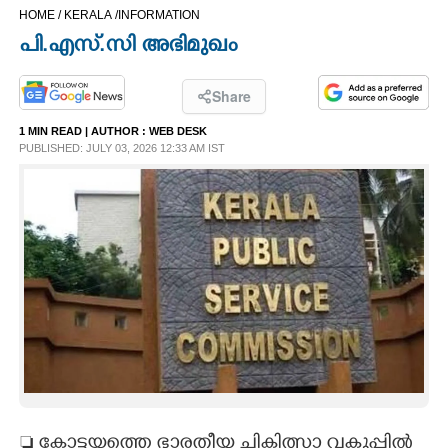
HOME /
KERALA /
INFORMATION
CINEMA
പി.എസ്.സി അഭിമുഖം
OPINION
Share
1 MIN READ
| AUTHOR :
WEB DESK
PHOTOS
PUBLISHED: JULY 03, 2026 12:33 AM IST
LIFESTYLE
SPIRITUAL
INFO+
ART
ASTRO
 കോട്ടയത്തെ ഭാരതീയ ചികിത്സാ വകുപ്പിൽ