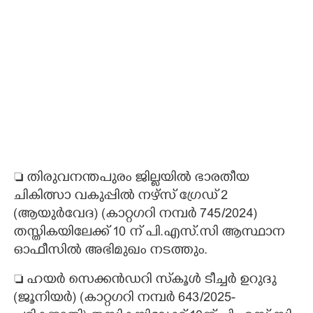
 തിരുവനന്തപുരം ജില്ലയിൽ ഭാരതീയ
ചികിത്സാ വകുപ്പിൽ നഴ്സ് ഗ്രേഡ് 2
(ആയുർവേദ) (കാറ്റഗറി നമ്പർ 745/2024)
തസ്തികയിലേക്ക് 10 ന് പി.എസ്.സി ആസ്ഥാന
ഓഫീസിൽ അഭിമുഖം നടത്തും.
 ഹയർ സെക്കൻഡറി സ്‌കൂൾ ടീച്ചർ ഉറുദു
(ജൂനിയർ) (കാറ്റഗറി നമ്പർ 643/2025-