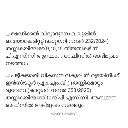
 മെഡിക്കൽ വിദ്യാഭ്യാസ വകുപ്പിൽ
ബയോകെമിസ്റ്റ് (കാറ്റഗറി നമ്പർ 232/2024)
തസ്തികയിലേക്ക് 9,10,15 തീയതികളിൽ
പി.എസ്.സി ആസ്ഥാന ഓഫീസിൽ അഭിമുഖം
നടത്തും.
 പട്ടികജാതി വികസന വകുപ്പിൽ ട്രെയിനിംഗ്
ഇൻസ്ട്രക്ടർ (എം.എം.വി.) (തസ്തികമാറ്റം
മുഖേന) (കാറ്റഗറി നമ്പർ 358/2025)
തസ്തികയിലേക്ക് 10ന് പി.എസ്.സി. ആസ്ഥാന
ഓഫീസിൽ അഭിമുഖം നടത്തും.
ADVERTISEMENT