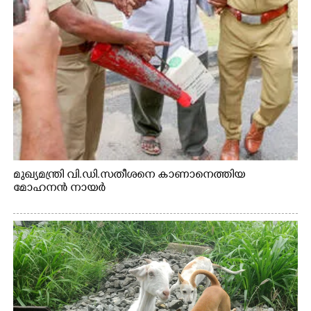
മുഖ്യമന്ത്രി വി.ഡി.സതീശനെ കാണാനെത്തിയ
മോഹനൻ നായർ