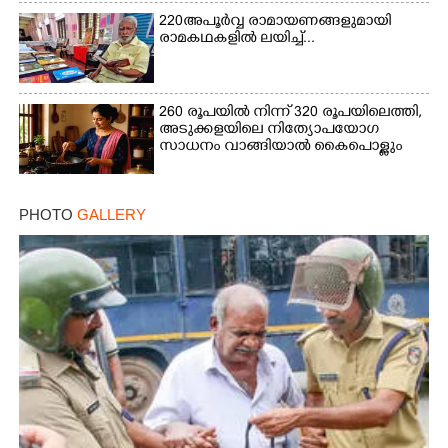
220 അപൂർവ്വ രാമായണങ്ങളുമായി
രാമകഥകളിൽ ലയിച്ച്...
260 രൂപയിൽ നിന്ന് 320 രൂപയിലെത്തി,
അടുക്കളയിലെ നിത്യോപയോഗ
സാധനം വാങ്ങിയാൽ കൈപൊള്ളും
PHOTO
GALLERY