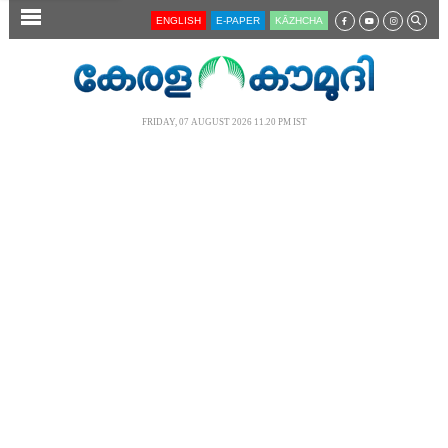
SECTIONS
ENGLISH
E-PAPER
KĀZHCHA
HOME
LATEST
FRIDAY, 07 AUGUST 2026 11.20 PM IST
AUDIO
NOTIFIED NEWS
POLL
KERALA
LOCAL
NEWS 360
CASE DIARY