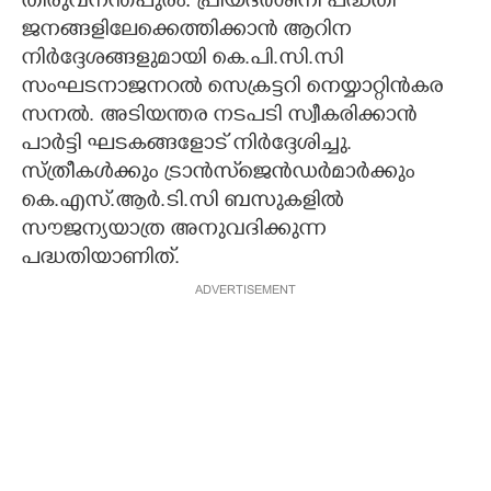
തിരുവനന്തപുരം: പ്രിയദർശിനി പദ്ധതി
ജനങ്ങളിലേക്കെത്തിക്കാൻ ആറിന
CARTOONS
നിർദ്ദേശങ്ങളുമായി കെ.പി.സി.സി
സംഘടനാജനറൽ സെക്രട്ടറി നെയ്യാറ്റിൻകര
LITERATURE
സനൽ. അടിയന്തര നടപടി സ്വീകരിക്കാൻ
പാർട്ടി ഘടകങ്ങളോട് നിർദ്ദേശിച്ചു.
ZOOM
സ്ത്രീകൾക്കും ട്രാൻസ്‌ജെൻഡർമാർക്കും
കെ.എസ്.ആർ.ടി.സി ബസുകളിൽ
സൗജന്യയാത്ര അനുവദിക്കുന്ന
CONTACT US
പദ്ധതിയാണിത്.
ADVERTISEMENT