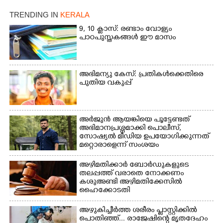
എറണാകുളം മേനകയിൽ
നിന്നുള്ള കാഴ്ച
TRENDING IN
KERALA
9, 10 ക്ലാസ്: രണ്ടാം വോള്യം
പാഠപുസ്തകങ്ങൾ ഈ മാസം
അഭിമന്യു കേസ്: പ്രതികൾക്കെതിരെ
പുതിയ വകുപ്പ്
അർജുൻ ആയങ്കിയെ പൂട്ടേണ്ടത്
അഭിമാനപ്രശ്നമാക്കി പൊലീസ്,
സാേഷ്യൽ മീഡിയ ഉപയോഗിക്കുന്നത്
മറ്റൊരാളെന്ന് സംശയം
അഴിമതിക്കാർ ബോർഡുകളുടെ
തലപ്പത്ത് വരാതെ നോക്കണം
കശുഅണ്ടി അഴിമതിക്കേസിൽ
ഹൈക്കോടതി
അഴുകിച്ചീർത്ത ശരീരം പ്ളാസ്റ്റിക്കിൽ
പൊതിഞ്ഞ്... രാജേഷിന്റെ മൃതദേഹം