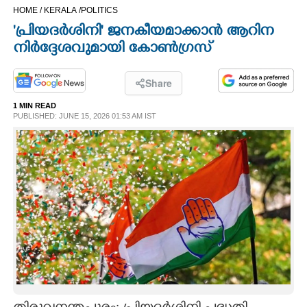
HOME /
KERALA /
POLITICS
CINEMA
'പ്രിയദർശിനി" ജനകീയമാക്കാൻ ആറിന
നിർദ്ദേശവുമായി കോൺഗ്രസ്
OPINION
Share
PHOTOS
1 MIN READ
PUBLISHED: JUNE 15, 2026 01:53 AM IST
LIFESTYLE
SPIRITUAL
INFO+
ART
ASTRO