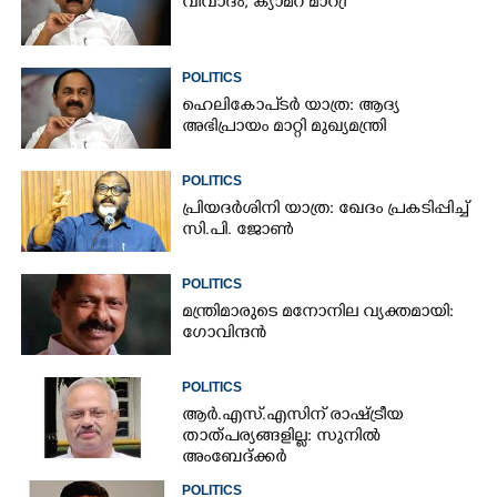
വിവാദം; ക്യാമറ മാറ്രി
POLITICS
ഹെലികോപ്ടർ യാത്ര: ആദ്യ
അഭിപ്രായം മാറ്റി മുഖ്യമന്ത്രി
POLITICS
പ്രിയദർശിനി യാത്ര: ഖേദം പ്രകടിപ്പിച്ച്
സി.പി. ജോൺ
POLITICS
മന്ത്രിമാരുടെ മനോനില വ്യക്തമായി:
ഗോവിന്ദൻ
POLITICS
ആർ.എസ്.എസിന് രാഷ്ട്രീയ
താത്പര്യങ്ങളില്ല: സുനിൽ
അംബേദ്ക്കർ
POLITICS