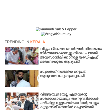
TRENDING IN
KERALA
'വീട്ടുപടിക്കലെ പെൻഷൻ വിതരണം
നിർത്തലാക്കാനുള്ള നീക്കം പദ്ധതി
അവസാനിപ്പിക്കാനുള്ള യുഡിഎഫ്
അജണ്ടയുടെ ആദ്യപടി'
സുഗതന് നൽകിയ മറുപടി
ആഭ്യന്തരവകുപ്പും റദ്ദാക്കി
'വിജയ്‌യുടെയല്ല ഏതവന്റെ
സർക്കാരായാലും അനുവദിക്കാൻ
കഴിയില്ല; മുല്ലപ്പെരിയാറിന്റെ വെള്ളം
കൂട്ടുന്നത് മനസിൽ വച്ചാൽമതി'