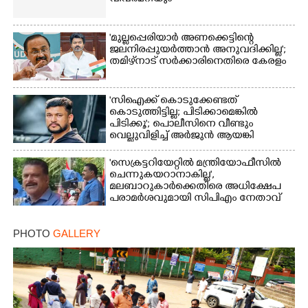
×
Share this link
'മുല്ലപ്പെരിയാർ അണക്കെട്ടിന്റെ
ജലനിരപ്പുയർത്താൻ അനുവദിക്കില്ല';
തമിഴ്‌നാട് സർക്കാരിനെതിരെ കേരളം
'സിഐക്ക് കൊടുക്കേണ്ടത്
Copy Link
കൊടുത്തിട്ടില്ല; പിടിക്കാമെങ്കിൽ
പിടിക്കൂ'; പൊലീസിനെ വീണ്ടും
വെല്ലുവിളിച്ച് അർജുൻ ആയങ്കി
'സെക്രട്ടറിയേറ്റിൽ മന്ത്രിയോഫീസിൽ
ചെന്നുകയറാനാകില്ല',
മലബാറുകാർക്കെതിരെ അധിക്ഷേപ
പരാമർശവുമായി സിപിഎം നേതാവ്‌
PHOTO
GALLERY