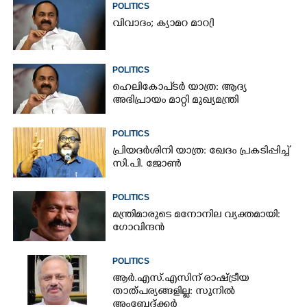
POLITICS
വിവാദം; ക്യാമറ മാറ്രി
POLITICS
ഹെലികോപ്ടർ യാത്ര: ആദ്യ
അഭിപ്രായം മാറ്റി മുഖ്യമന്ത്രി
POLITICS
പ്രിയദർശിനി യാത്ര: ഖേദം പ്രകടിപ്പിച്ച്
സി.പി. ജോൺ
POLITICS
മന്ത്രിമാരുടെ മനോനില വ്യക്തമായി:
ഗോവിന്ദൻ
POLITICS
ആർ.എസ്.എസിന് രാഷ്ട്രീയ
താത്പര്യങ്ങളില്ല: സുനിൽ
അംബേദ്ക്കർ