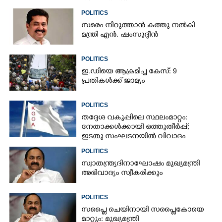
POLITICS
സമരം നിറുത്താൻ കത്തു നൽകി
മന്ത്രി എൻ. ഷംസുദ്ദീൻ
POLITICS
ഇ.ഡിയെ ആക്രമിച്ച കേസ്: 9
പ്രതികൾക്ക് ജാമ്യം
POLITICS
തദ്ദേശ വകുപ്പിലെ സ്ഥലംമാറ്റം:
നേതാക്കൾക്കായി ഒത്തുതീർപ്പ്;
ഇടതു സംഘടനയിൽ വിവാദം
POLITICS
സ്വാതന്ത്ര്യദിനാഘോഷം മുഖ്യമന്ത്രി
അഭിവാദ്യം സ്വീകരിക്കും
POLITICS
സപ്ലൈ ചെയിനായി സപ്ലൈകോയെ
മാറ്റും: മുഖ്യമന്ത്രി