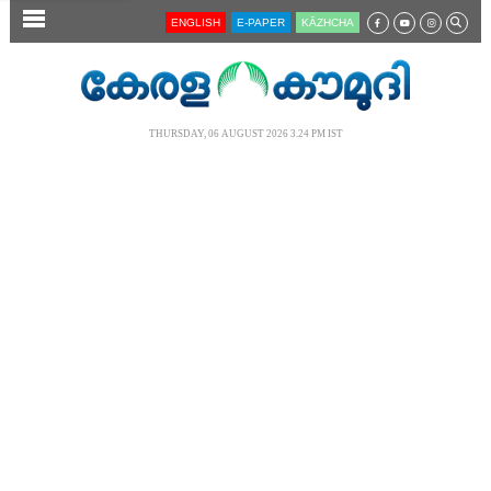
SECTIONS
ENGLISH
E-PAPER
KĀZHCHA
HOME
LATEST
THURSDAY, 06 AUGUST 2026 3.24 PM IST
AUDIO
NOTIFIED NEWS
POLL
KERALA
LOCAL
NEWS 360
CASE DIARY