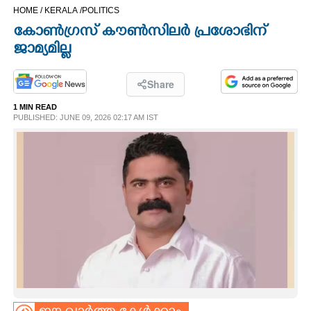
HOME /
KERALA /
POLITICS
CINEMA
കോൺഗ്രസ് കൗൺസിലർ പ്രശോഭിന്
ജാമ്യമില്ല
OPINION
Share
PHOTOS
1 MIN READ
PUBLISHED: JUNE 09, 2026 02:17 AM IST
LIFESTYLE
SPIRITUAL
INFO+
ART
ASTRO