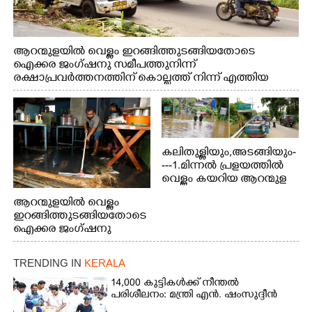
ആറന്മുളയിൽ വെള്ളം ഇറങ്ങിത്തുടങ്ങിയതോടെ
ഐക്കര ജംഗ്ഷനു സമീപത്തുനിന്ന്
രക്ഷാപ്രവർത്തനത്തിന് കൊല്ലത്ത് നിന്ന് എത്തിയ
ബോട്ടുകൾ തിരികെക്കൊണ്ടുപോകുന്നു.
കലിതുള്ളിയും,അടങ്ങിയും-
---1.മിന്നൽ പ്രളയത്തിൽ
വെള്ളം കയറിയ ആറന്മുള
പെട്രോൾ പമ്പിന്
ആറന്മുളയിൽ വെള്ളം
സമീപത്തെ റോ‌ഡ് രണ്ടാം
ഇറങ്ങിത്തുടങ്ങിയതോടെ
തീയതിയിലെ
ഐക്കര ജംഗ്ഷനു
കാഴ്ച.2.വെള്ളം
സമീപം ആറന്മുള
ഇറങ്ങിപ്പോൾ
കിടങ്ങന്നൂർ റോഡിന്
ഇന്നലെത്തെ
TRENDING IN
KERALA
സമീപം പ്രവർത്തിക്കു
കാഴ്ച.രക്ഷാപ്രവർത്തന
ആറന്മുള തട്ടുകട കഴുകി
14,000 കുട്ടികൾക്ക് നീന്തൽ
ത്തിന് ഓച്ചിറ അഴിക്കലിൽ
വൃത്തിയാക്കുന്നു.
പരിശീലനം: മന്ത്രി എൻ. ഷംസുദ്ദീൻ
നിന്ന്എത്തിച്ച ബോട്ടും.