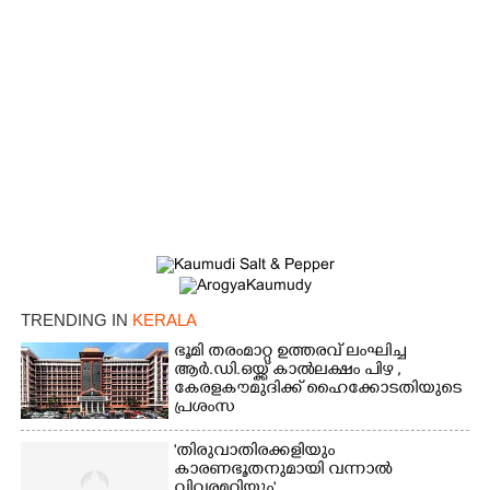
TRENDING IN
KERALA
ഭൂമി തരംമാറ്റ ഉത്തരവ് ലംഘിച്ച
ആർ.ഡി.ഒയ്ക്ക് കാൽലക്ഷം പിഴ ,​
കേരളകൗമുദിക്ക് ഹൈക്കോടതിയുടെ
പ്രശംസ
'തിരുവാതിരക്കളിയും
കാരണഭൂതനുമായി വന്നാൽ
വിവരമറിയും '