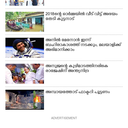
2018ന്റെ ഓർമ്മയിൽ വീട് വിട്ട് അഭയം
തേടി കുട്ടനാട്
അനിൽ മേനോൻ ഇന്ന്
ബഹിരാകാശത്ത് നടക്കും, മലയാളിക്ക്
അഭിമാനിക്കാം
അനുജന്റെ കുഴിമാടത്തിനരികെ
രാജേഷിന് അന്ത്യനിദ്ര
അമ്പായത്തോട് ഫാക്ടറി പൂട്ടണം
ADVERTISEMENT