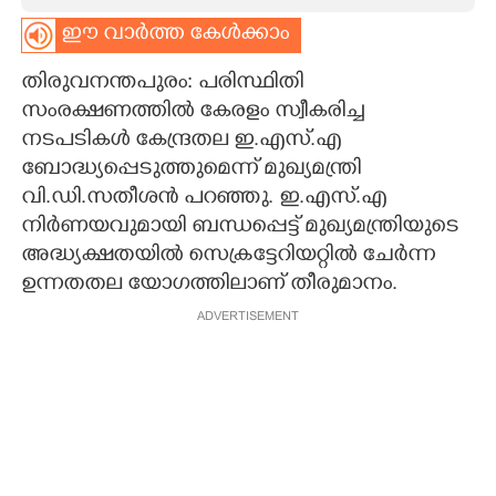
ഈ വാർത്ത കേൾക്കാം
CARTOONS
തിരുവനന്തപുരം: പരിസ്ഥിതി
LITERATURE
സംരക്ഷണത്തിൽ കേരളം സ്വീകരിച്ച
നടപടികൾ കേന്ദ്രതല ഇ.എസ്.എ
ബോദ്ധ്യപ്പെടുത്തുമെന്ന് മുഖ്യമന്ത്രി
ZOOM
വി.ഡി.സതീശൻ പറഞ്ഞു. ഇ.എസ്.എ
നിർണയവുമായി ബന്ധപ്പെട്ട് മുഖ്യമന്ത്രിയുടെ
CONTACT US
അദ്ധ്യക്ഷതയിൽ സെക്രട്ടേറിയറ്റിൽ ചേർന്ന
ഉന്നതതല യോഗത്തിലാണ് തീരുമാനം.
ADVERTISEMENT