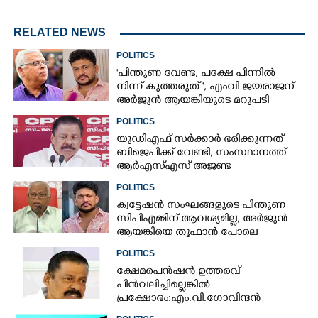
RELATED NEWS
POLITICS
"പിന്തുണ വേണ്ട,​ പക്ഷേ പിന്നിൽ
നിന്ന് കുത്തരുത് ", എംവി ജയരാജന്
അർജുൻ ആയങ്കിയുടെ മറുപടി
POLITICS
യുഡിഎഫ് സർക്കാർ ഭരിക്കുന്നത്
ബിജെപിക്ക് വേണ്ടി,​ സംസ്ഥാനത്ത്
ആർഎസ്എസ് അജണ്ട
നടപ്പാക്കുന്നെന്ന് എം വി ഗോവിന്ദൻ
POLITICS
ക്വട്ടേഷൻ സംഘങ്ങളുടെ പിന്തുണ
സിപിഎമ്മിന് ആവശ്യമില്ല, അർജുൻ
ആയങ്കിയെ തൂഫാൻ പോലെ
തൂക്കണമെന്ന് എം വി ജയരാജൻ
POLITICS
ക്ഷേമപെൻഷൻ ഉത്തരവ്
പിൻവലിച്ചില്ലെങ്കിൽ
പ്രക്ഷോഭം:എം.വി.ഗോവിന്ദൻ