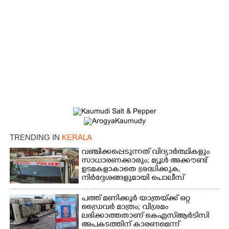
×
Share this link
Copy Link
TRENDING IN
KERALA
വഞ്ചിക്കപ്പെടുന്നത് വിദ്യാർത്ഥികളും
സാധാരണക്കാരും; മ്യൂൾ അക്കൗണ്ട്
ഉടമകളാകാതെ ശ്രദ്ധിക്കുക,
നിർദ്ദേശങ്ങളുമായി പൊലീസ്
പത്ത് മണിക്കൂർ യാത്രയ്‌ക്ക് ഒറ്റ
ഡ്രൈവർ മാത്രം; വിശ്രമം
ലഭിക്കാത്തതാണ് കെഎസ്‌ആർടിസി
അപകടത്തിന് കാരണമെന്ന്