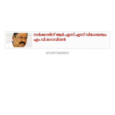
സർക്കാരിന് ആർ.എസ്‌.എസ്‌ വിധേയത്വം:
എം.വി.ഗോവിന്ദൻ
ADVERTISEMENT