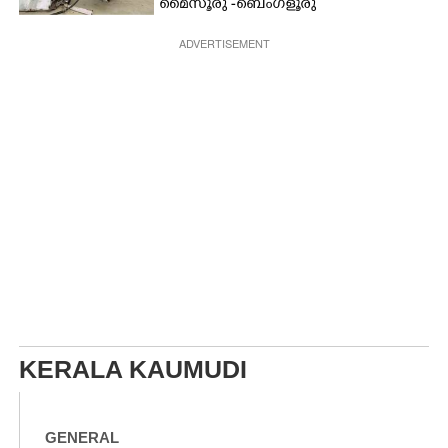
മൈസൂരു -ബെംഗളൂരു
ദേശീയപാതയിൽ 20 പേർക്ക് പരിക്ക്,
നാലു പേരുടെ നില ഗുരുതരം
ADVERTISEMENT
KERALA KAUMUDI
GENERAL