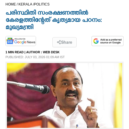
HOME /
KERALA /
POLITICS
CINEMA
പരിസ്ഥിതി സംരക്ഷണത്തിൽ
കേരളത്തിന്റേത് കൃത്യമായ പഠനം:
OPINION
മുഖ്യമന്ത്രി
PHOTOS
Share
1 MIN READ
| AUTHOR :
WEB DESK
LIFESTYLE
PUBLISHED: JULY 03, 2026 01:09 AM IST
SPIRITUAL
INFO+
ART
ASTRO