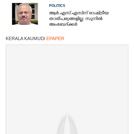
POLITICS
ആർ.എസ്.എസിന് രാഷ്ട്രീയ
താത്പര്യങ്ങളില്ല: സുനിൽ
അംബേദ്ക്കർ
KERALA KAUMUDI
EPAPER