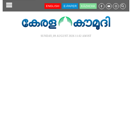
SECTIONS
ENGLISH
E-PAPER
KĀZHCHA
HOME
LATEST
SUNDAY, 09 AUGUST 2026 11.02 AM IST
AUDIO
NOTIFIED NEWS
POLL
KERALA
LOCAL
NEWS 360
CASE DIARY