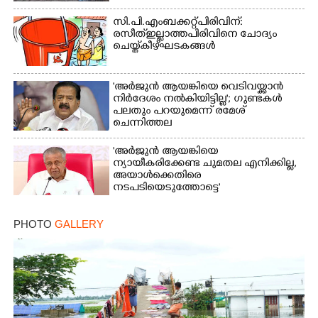
വിമർശനം
സി.പി.എം ബക്കറ്റ് പിരിവിന്:
രസീത് ഇല്ലാത്ത പിരിവിനെ ചോദ്യം
ചെയ്ത് കീഴ്ഘടകങ്ങൾ
'അർജുൻ ആയങ്കിയെ വെടിവയ്ക്കാൻ
നിർദേശം നൽകിയിട്ടില്ല'; ഗുണ്ടകൾ
പലതും പറയുമെന്ന് രമേശ്
ചെന്നിത്തല
'അർജുൻ ആയങ്കിയെ
ന്യായീകരിക്കേണ്ട ചുമതല എനിക്കില്ല,
അയാൾക്കെതിരെ
നടപടിയെടുത്തോട്ടെ'
PHOTO
GALLERY