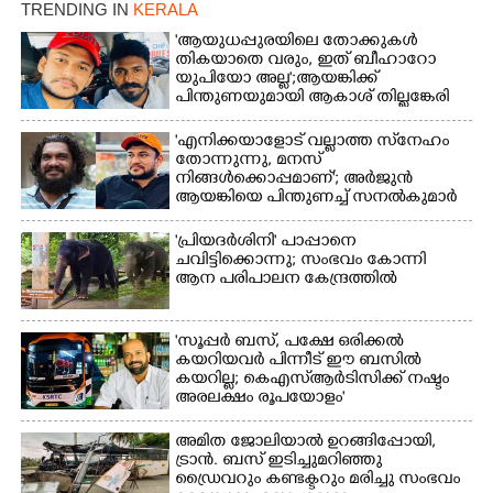
TRENDING IN
KERALA
'ആയുധപ്പുരയിലെ തോക്കുകൾ
തികയാതെ വരും, ഇത് ബീഹാറോ
യുപിയോ അല്ല';ആയങ്കിക്ക്
പിന്തുണയുമായി ആകാശ് തില്ലങ്കേരി
'എനിക്കയാളോട് വല്ലാത്ത സ്‌നേഹം
തോന്നുന്നു, മനസ്
നിങ്ങൾക്കൊപ്പമാണ്'; അർജുൻ
ആയങ്കിയെ പിന്തുണച്ച് സനൽകുമാർ
'പ്രിയദർശിനി' പാപ്പാനെ
ചവിട്ടിക്കൊന്നു; സംഭവം കോന്നി
ആന പരിപാലന കേന്ദ്രത്തിൽ
'സൂപ്പർ ബസ്, പക്ഷേ ഒരിക്കൽ
കയറിയവർ പിന്നീട് ഈ ബസിൽ
കയറില്ല; കെഎസ്ആർടിസിക്ക് നഷ്ടം
അരലക്ഷം രൂപയോളം'
അമിത ജോലിയാൽ ഉറങ്ങിപ്പോയി,
ട്രാൻ. ബസ് ഇടിച്ചുമറിഞ്ഞു
ഡ്രൈവറും കണ്ടക്ടറും മരിച്ചു സംഭവം