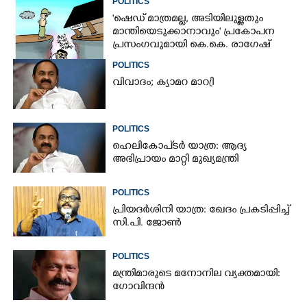
POLITICS
'ഷെഡ് മാത്രമല്ല, അടിയിലുള്ളതും
മാന്തിയെടുക്കാനാവും' പ്രകോപന
പ്രസംഗവുമായി കെ.കെ. രാഗേഷ്
POLITICS
വിവാദം; ക്യാമറ മാറ്രി
POLITICS
ഹെലികോപ്ടർ യാത്ര: ആദ്യ
അഭിപ്രായം മാറ്റി മുഖ്യമന്ത്രി
POLITICS
പ്രിയദർശിനി യാത്ര: ഖേദം പ്രകടിപ്പിച്ച്
സി.പി. ജോൺ
POLITICS
മന്ത്രിമാരുടെ മനോനില വ്യക്തമായി:
ഗോവിന്ദൻ