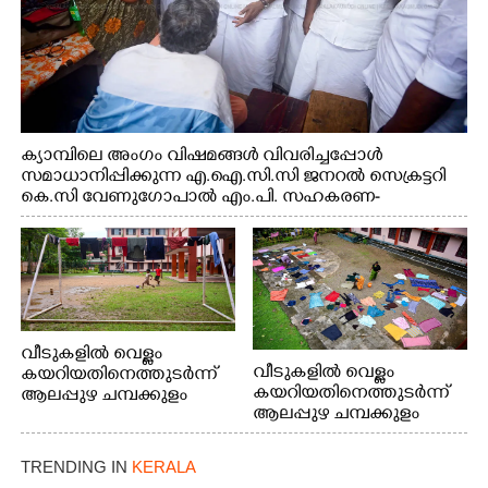
ക്യാമ്പിലെ അംഗം വിഷമങ്ങൾ വിവരിച്ചപ്പോൾ
സമാധാനിപ്പിക്കുന്ന എ.ഐ.സി.സി ജനറൽ സെക്രട്ടറി
കെ.സി വേണുഗോപാൽ എം.പി. സഹകരണ-
എക്സൈസ് വകുപ്പ് മന്ത്രി എം. ലിജു, എന്നിവർ
വീടുകളിൽ വെള്ളം
വീടുകളിൽ വെള്ളം
കയറിയതിനെത്തുടർന്ന്
കയറിയതിനെത്തുടർന്ന്
ആലപ്പുഴ ചമ്പക്കുളം
ആലപ്പുഴ ചമ്പക്കുളം
ഫാദർ തോമസ്
ഫാദർ തോമസ്
പോരൂക്കര സെൻട്രൽ
പോരൂക്കര സെൻട്രൽ
സ്കൂളിലെ ദുരിതാശ്വാസ
TRENDING IN
KERALA
സ്കൂളിലെ ദുരിതാശ്വാസ
ക്യാമ്പിലെത്തിയവർ