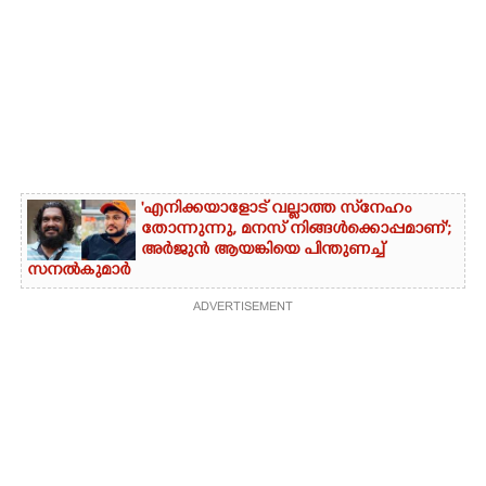
'എനിക്കയാളോട് വല്ലാത്ത സ്‌നേഹം
തോന്നുന്നു, മനസ് നിങ്ങൾക്കൊപ്പമാണ്';
അർജുൻ ആയങ്കിയെ പിന്തുണച്ച്
സനൽകുമാർ
ADVERTISEMENT