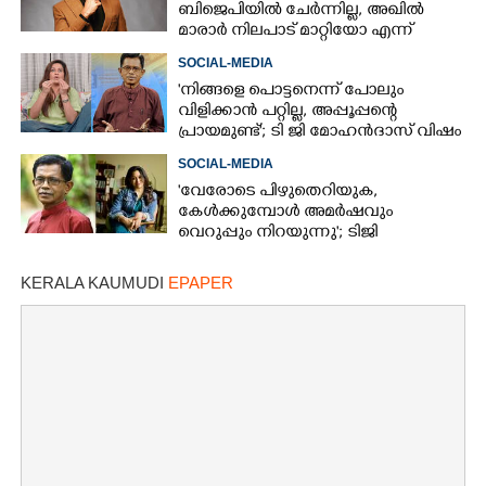
ബിജെപിയിൽ ചേർന്നില്ല, അഖിൽ
മാരാർ നിലപാട് മാറ്റിയോ എന്ന്
ചിന്തിച്ചാൽ മനസിലാകും'
SOCIAL-MEDIA
'നിങ്ങളെ പൊട്ടനെന്ന് പോലും
വിളിക്കാൻ പറ്റില്ല, അപ്പൂപ്പന്റെ
പ്രായമുണ്ട്'; ടി ജി മോഹൻദാസ് വിഷം
തുപ്പുന്ന മനുഷ്യനെന്ന് രഞ്ജിനി
SOCIAL-MEDIA
'വേരോടെ പിഴുതെറിയുക,
കേൾക്കുമ്പോൾ അമർഷവും
വെറുപ്പും നിറയുന്നു'; ടിജി
മോഹൻദാസിനെതിരെ അഞ്ജലി
മേനോൻ
KERALA KAUMUDI
EPAPER