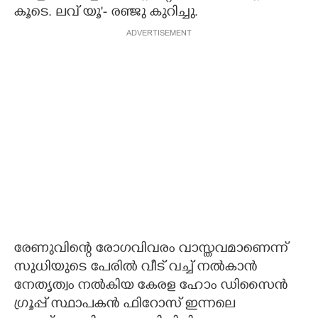
കൂടെ. ലവ് യൂ'- രഞ്ജു കുറിച്ചു.
ADVERTISEMENT
രേണുവിന്റെ രോഗവിവരം വാസ്തവമാണെന്ന്
സുധിയുടെ പേരിൽ വീട് വച്ച് നൽകാൻ
നേതൃത്വം നൽകിയ കേരള ഹോം ഡിസൈൻ
ഗ്രൂപ്പ് സ്ഥാപകൻ ഫിറോസ് ഇന്നലെ