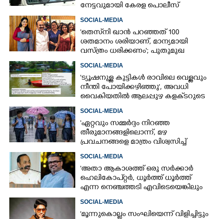
നേട്ടവുമായി കേരള പൊലീസ്
SOCIAL-MEDIA
'തെസ്‌നി ഖാൻ പറഞ്ഞത് 100
ശതമാനം ശരിയാണ്, മാന്യമായി
വസ്ത്രം ധരിക്കണം'; പുതുമുഖ
നടിക്കെതിരെ രൂക്ഷ വിമർശനം
SOCIAL-MEDIA
'ട്യൂഷനുള്ള കുട്ടികൾ രാവിലെ വെള്ളവും
നീന്തി പോയിക്കഴിഞ്ഞു', അവധി
വൈകിയതിൽ ആലപ്പുഴ കളക്‌ടറുടെ
പേജിൽ രൂക്ഷ വിമർശനം
SOCIAL-MEDIA
"ഏറ്റവും സമ്മർദ്ദം നിറഞ്ഞ
തീരുമാനങ്ങളിലൊന്ന്,​ മഴ
പ്രവചനങ്ങളെ മാത്രം വിശ്വസിച്ച്
അവധി പ്രഖ്യാപിക്കാൻ കഴിയില്ല"
SOCIAL-MEDIA
'അതാ ആകാശത്ത് ഒരു സർക്കാർ
ഹെലികോപ്റ്റർ, ധൂർത്ത് ധൂർത്ത്
എന്ന നെഞ്ചത്തടി എവിടെയെങ്കിലും
കേട്ടോ?'
SOCIAL-MEDIA
'മൂന്നുകൊല്ലം സംഘിയെന്ന് വിളിച്ചിട്ടും