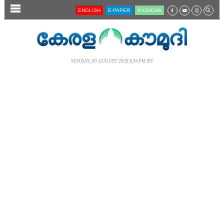
SECTIONS
ENGLISH
E-PAPER
KĀZHCHA
HOME
LATEST
SUNDAY, 09 AUGUST 2026 8.34 PM IST
AUDIO
NOTIFIED NEWS
POLL
KERALA
LOCAL
NEWS 360
CASE DIARY