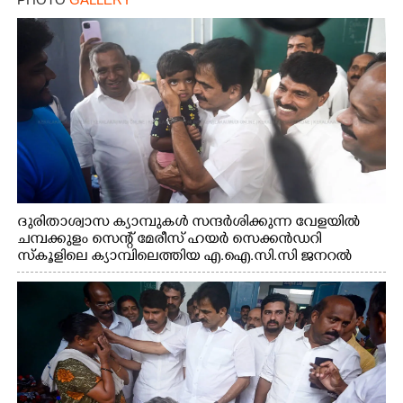
ദുരിതാശ്വാസ ക്യാമ്പുകൾ സന്ദർശിക്കുന്ന വേളയിൽ
ചമ്പക്കുളം സെന്റ് മേരീസ് ഹയർ സെക്കൻഡറി
സ്കൂളിലെ ക്യാമ്പിലെത്തിയ എ.ഐ.സി.സി ജനറൽ
സെക്രട്ടറി കെ.സി വേണുഗോപാൽ എം.പി കുരുന്നിനെ
എടുത്ത് ലാളിച്ചപ്പോൾ. സഹകരണ-എക്സൈസ്
വകുപ്പ് മന്ത്രി എം. ലിജു, കൃഷിവകുപ്പ് മന്ത്രി ടി. സിദ്ദിഖ്,
റെജി ചെറിയാൻ എം. എൽ. എ എന്നിവർ സമീപം