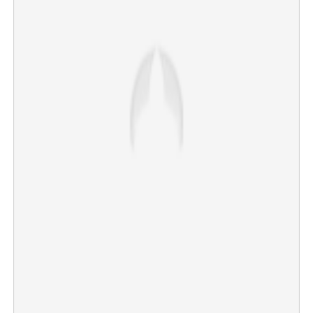
×
Share this link
Copy Link