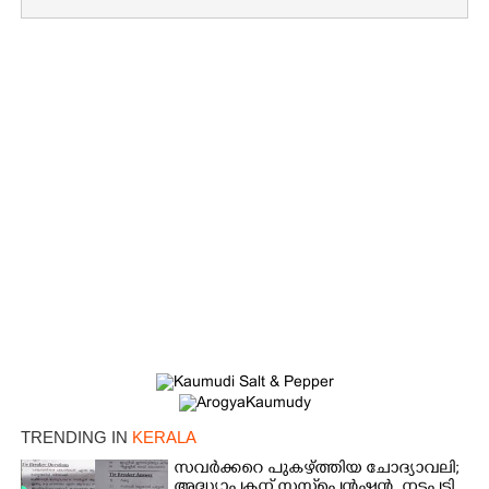
TRENDING IN
KERALA
സവർക്കറെ പുകഴ്ത്തിയ ചോദ്യാവലി;
അദ്ധ്യാപകന് സസ്‌പെൻഷൻ, നടപടി