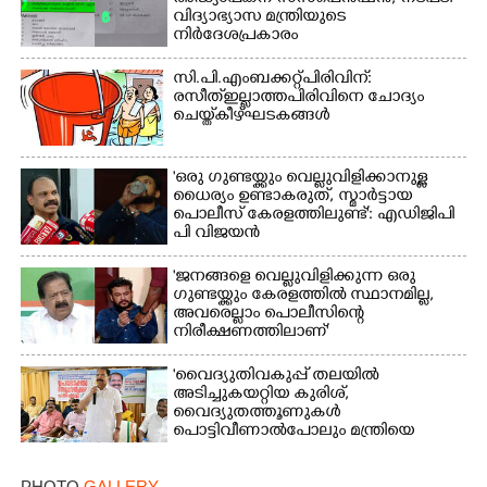
വിദ്യാഭ്യാസ മന്ത്രിയുടെ
നിർദേശപ്രകാരം
സി.പി.എം ബക്കറ്റ് പിരിവിന്:
രസീത് ഇല്ലാത്ത പിരിവിനെ ചോദ്യം
ചെയ്ത് കീഴ്ഘടകങ്ങൾ
'ഒരു ഗുണ്ടയ്ക്കും വെല്ലുവിളിക്കാനുള്ള
ധൈര്യം ഉണ്ടാകരുത്, സ്മാർട്ടായ
പൊലീസ് കേരളത്തിലുണ്ട്': എഡിജിപി
പി വിജയൻ
'ജനങ്ങളെ വെല്ലുവിളിക്കുന്ന ഒരു
ഗുണ്ടയ്ക്കും കേരളത്തിൽ സ്ഥാനമില്ല,​
അവരെല്ലാം പൊലീസിന്റെ
നിരീക്ഷണത്തിലാണ്'
'വൈദ്യുതിവകുപ്പ് തലയിൽ
അടിച്ചുകയറ്റിയ കുരിശ്‌,
വൈദ്യുതത്തൂണുകൾ
പൊട്ടിവീണാൽപോലും മന്ത്രിയെ
വിളിക്കുന്ന കാലമാണിത്'
PHOTO
GALLERY