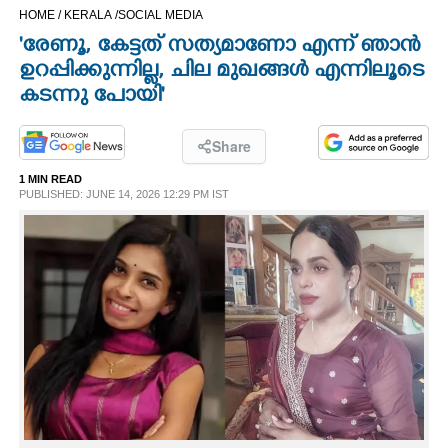
HOME /
KERALA /
SOCIAL MEDIA
CINEMA
'രേണൂ, കേട്ടത് സത്യമാണോ എന്ന് ഞാൻ
ഉറപ്പിക്കുന്നില്ല, ചില മുഖങ്ങൾ എന്നിലൂടെ
OPINION
കടന്നു പോയി'
PHOTOS
Share
1 MIN READ
LIFESTYLE
PUBLISHED: JUNE 14, 2026 12:29 PM IST
SPIRITUAL
INFO+
ART
ASTRO