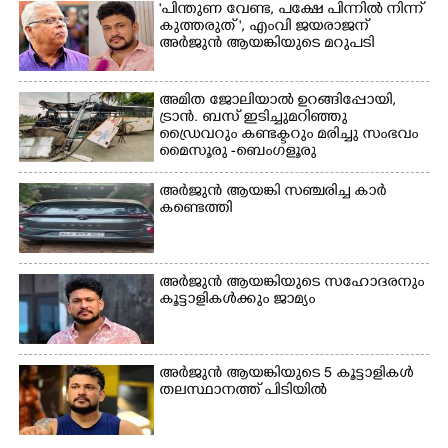
ക്യാമ്പിലെത്തിയവർ മഴ
വസ്ത്രങ്ങൾ
"പിന്തുണ വേണ്ട,​ പക്ഷേ പിന്നിൽ നിന്ന്
കുത്തരുത് ", എംവി ജയരാജന്
മാറിനിന്ന ഇടവേളയിൽ
ഉണക്കാനിട്ടിരിക്കുന്ന
അർജുൻ ആയങ്കിയുടെ മറുപടി
ക്യാമ്പ് പരിസരത്ത്
ഗോൾപോസ്റ്റിന് മുന്നിൽ
വസ്ത്രങ്ങൾ
ഫുട്ബോൾ കളികളിൽ
ഉണക്കാനിടുന്ന കാഴ്ച.
ഏർപ്പെട്ടിരിക്കുന്ന
അമിത ജോലിയാൽ ഉറങ്ങിപ്പോയി,
കുട്ടികൾ
ട്രാൻ. ബസ് ഇടിച്ചുമറിഞ്ഞു
ഡ്രൈവറും കണ്ടക്ടറും മരിച്ചു സംഭവം
മൈസൂരു -ബെംഗളൂരു
ദേശീയപാതയിൽ 20 പേർക്ക് പരിക്ക്,
നാലു പേരുടെ നില ഗുരുതരം
അർജുൻ ആയങ്കി സഞ്ചരിച്ച കാർ
കണ്ടെത്തി
അർജുൻ ആയങ്കിയുടെ സഹോദരനും
കൂട്ടാളികൾക്കും ജാമ്യം
അർജുൻ ആയങ്കിയുടെ 5 കൂട്ടാളികൾ
തലസ്ഥാനത്ത് പിടിയിൽ