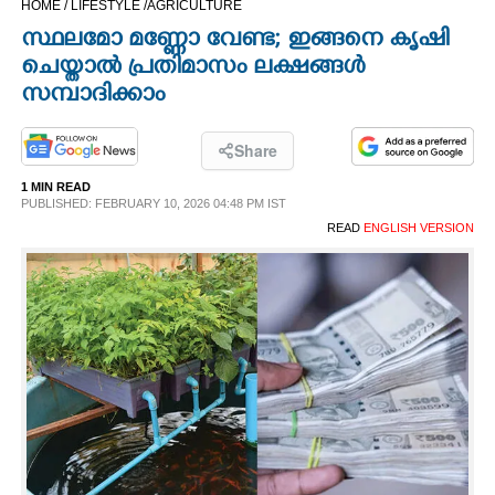
HOME /
LIFESTYLE /
AGRICULTURE
CINEMA
സ്ഥലമോ മണ്ണോ വേണ്ട; ഇങ്ങനെ കൃഷി
ചെയ്താൽ പ്രതിമാസം ലക്ഷങ്ങൾ
OPINION
സമ്പാദിക്കാം
PHOTOS
Share
1 MIN READ
PUBLISHED: FEBRUARY 10, 2026 04:48 PM IST
LIFESTYLE
READ
ENGLISH VERSION
SPIRITUAL
INFO+
ART
ASTRO