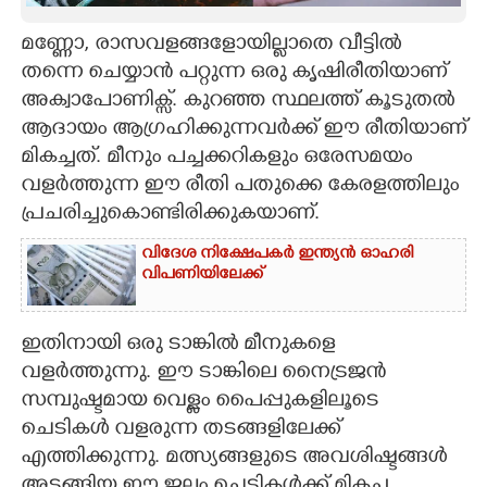
CARTOONS
മണ്ണോ, രാസവളങ്ങളോയില്ലാതെ വീട്ടിൽ
തന്നെ ചെയ്യാൻ പറ്റുന്ന ഒരു കൃഷിരീതിയാണ്
അക്വാപോണിക്സ്. കുറഞ്ഞ സ്ഥലത്ത് കൂടുതൽ
LITERATURE
ആദായം ആഗ്രഹിക്കുന്നവർക്ക് ഈ രീതിയാണ്
മികച്ചത്. മീനും പച്ചക്കറികളും ഒരേസമയം
ZOOM
വളർത്തുന്ന ഈ രീതി പതുക്കെ കേരളത്തിലും
പ്രചരിച്ചുകൊണ്ടിരിക്കുകയാണ്.
CONTACT US
വിദേശ നിക്ഷേപകർ ഇന്ത്യൻ ഓഹരി
വിപണിയിലേക്ക്
ഇതിനായി ഒരു ടാങ്കിൽ മീനുകളെ
വളർത്തുന്നു. ഈ ടാങ്കിലെ നെെട്രജൻ
സമ്പുഷ്ടമായ വെള്ളം പെെപ്പുകളിലൂടെ
ചെടികൾ വളരുന്ന തടങ്ങളിലേക്ക്
എത്തിക്കുന്നു. മത്സ്യങ്ങളുടെ അവശിഷ്ടങ്ങൾ
അടങ്ങിയ ഈ ജലം ചെടികൾക്ക് മികച്ച