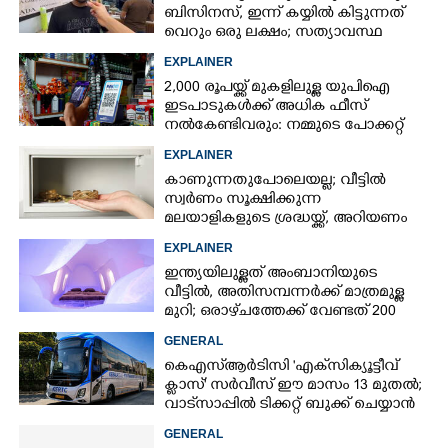
ബിസിനസ്, ഇന്ന് കയ്യിൽ കിട്ടുന്നത്
വെറും ഒരു ലക്ഷം; സത്യാവസ്ഥ
വിവരിച്ച് ഉടമ
EXPLAINER
2,000 രൂപയ്ക്ക് മുകളിലുള്ള യുപിഐ
ഇടപാടുകൾക്ക് അധിക ഫീസ്
നൽകേണ്ടിവരും: നമ്മുടെ പോക്കറ്റ്
കീറുമോ?
EXPLAINER
കാണുന്നതുപോലെയല്ല; വീട്ടിൽ
സ്വർണം സൂക്ഷിക്കുന്ന
മലയാളികളുടെ ശ്രദ്ധയ്ക്ക്, അറിയണം
ചില കാര്യങ്ങൾ
EXPLAINER
ഇന്ത്യയിലുള്ളത് അംബാനിയുടെ
വീട്ടിൽ, അതിസമ്പന്നർക്ക് മാത്രമുള്ള
മുറി; ഒരാഴ്‌ചത്തേക്ക് വേണ്ടത് 200
ലിറ്ററിലധികം വെള്ളം
GENERAL
കെഎസ്‌ആർടിസി 'എക്‌സിക്യൂട്ടീവ്
ക്ളാസ്' സർവീസ് ഈ മാസം 13 മുതൽ;
വാട്‌സാപ്പിൽ ടിക്കറ്റ് ബുക്ക് ചെയ്യാൻ
9447071021
GENERAL