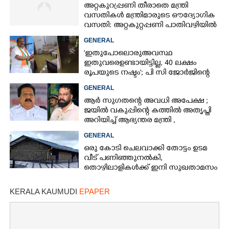
അറ്റകുറ്രപ്പണി തീരാതെ മന്ത്രി
വസതികൾ മന്ത്രിമാരുടെ ഔദ്യോഗിക
വസതി: അറ്റകുറ്റപ്പണി പാതിവഴിയിൽ
GENERAL
'ഇതുപോലൊരു അവസ്ഥ
ഇതുവരെ ഉണ്ടായിട്ടില്ല, 40 ലക്ഷം
രൂപയുടെ നഷ്ടം'; പി സി ജോർജിന്റെ
വീട്ടിലും വെള്ളം കയറി
GENERAL
ആർ സുഗതന്റെ അവധി അപേക്ഷ ;
ജയിൽ വകുപ്പിന്റെ കത്തിൽ അതൃപ്തി
അറിയിച്ച് ആഭ്യന്തര മന്ത്രി ,​
ഉദ്യോഗസ്ഥർക്കെതിരെ അന്വേഷണം
GENERAL
ഒരു കോടി ചെലവാക്കി തോട്ടം ഉടമ
വീട്‌ പണിഞ്ഞുനൽകി,
തൊഴിലാളികൾക്ക് ഇനി സുഖതാമസം
KERALA KAUMUDI
EPAPER