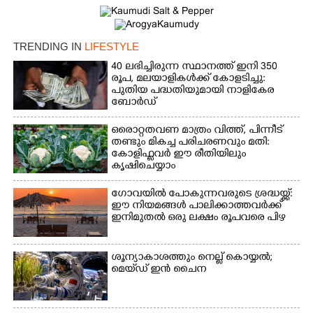
TRENDING IN
LIFESTYLE
40 ലഭിച്ചിരുന്ന സ്ഥാനത്ത് ഇനി 350
രൂപ, മലയാളികൾക്ക് കോളടിച്ചു:
പുതിയ പദ്ധതിയുമായി നാളികേര
ബോർഡ്
ഒരൊറ്റതവണ മാത്രം വിത്ത്, പിന്നീട്
തണ്ടും മികച്ച പരിചരണവും മതി:
കോളിഫ്ലവർ ഈ രീതിയിലും
കൃഷിചെയ്യാം
ഗോവയിൽ പോകുന്നവരുടെ ശ്രദ്ധയ്ക്ക്:
ഈ നിയമങ്ങൾ പാലിക്കാത്തവർക്ക്
ഇനിമുതൽ ഒരു ലക്ഷം രൂപവരെ പിഴ
ശൂന്യാകാശത്തും നെല്ല് കൊയ്യൽ;
മെയ്‌ഡ് ഇൻ ചൈന