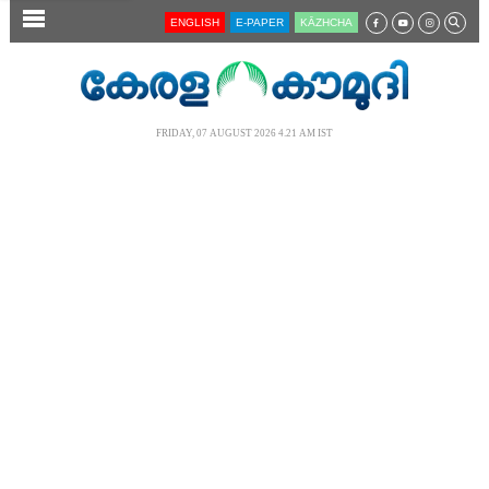
SECTIONS
ENGLISH
E-PAPER
KĀZHCHA
HOME
LATEST
FRIDAY, 07 AUGUST 2026 4.21 AM IST
AUDIO
NOTIFIED NEWS
POLL
KERALA
LOCAL
NEWS 360
CASE DIARY