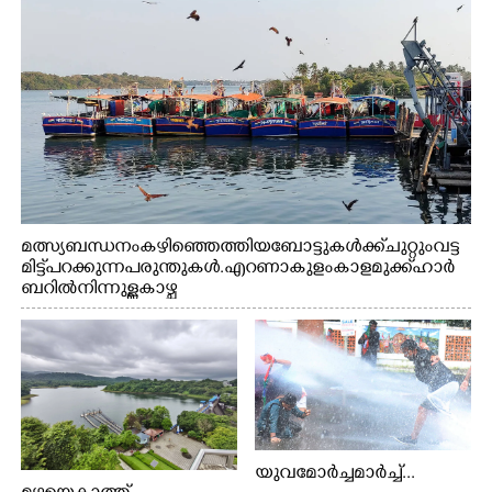
മത്സ്യബന്ധനം കഴിഞ്ഞെത്തിയ ബോട്ടുകൾക്ക് ചുറ്റും വട്ട
മിട്ട് പറക്കുന്ന പരുന്തുകൾ. എറണാകുളം കാളമുക്ക് ഹാർ
ബറിൽ നിന്നുള്ള കാഴ്ച
യുവമോർച്ചമാർച്ച്...