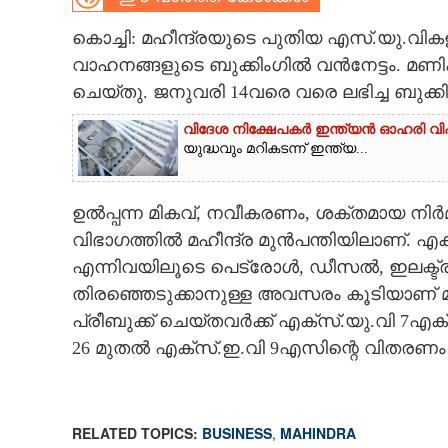
CARTOONS
കൊച്ചി: മഹീന്ദ്രയുടെ പുതിയ എസ്‌.യു.വിക
വാഹനങ്ങളുടെ ബുക്കിംഗിൽ വൻനേട്ടം. മണിക്
ചെയ്തു. ജനുവരി 14വരെ വരെ ലഭിച്ച ബുക്ക
LITERATURE
വിദേശ നിക്ഷേപകർ ഇന്ത്യൻ ഓഹരി വിപ
യുദ്ധവും മറികടന്ന് ഇന്ത്യ...
ZOOM
CONTACT US
ഉൽപ്പന്ന മികവ്, നവീകരണം, ശക്തമായ നിർമ
വിഭാഗത്തിൽ മഹീന്ദ്ര മുൻപന്തിയിലാണ്. എക്
എന്നിവയിലൂടെ പെട്രോൾ, ഡീസൽ, ഇലക്ട്രിക
തിരഞ്ഞെടുക്കാനുള്ള അവസരം കൂടിയാണ് മഹീ
പ്രീബുക്ക് ചെയ്തവർക്ക് എക്‌സ്‌.യു.വി 7എ
26 മുതൽ എക്‌സ്.ഇ.വി 9എസിന്റെ വിതരണം 
RELATED TOPICS:
BUSINESS
,
MAHINDRA