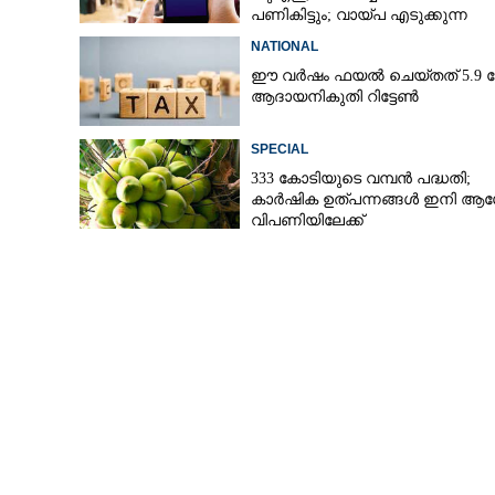
പണികിട്ടും; വായ്പ എടുക്കുന്ന
പ്രവാസികൾക്ക് മുന്നറിയിപ്പ്
NATIONAL
ഈ വർഷം ഫയൽ ചെയ്തത് 5.9 
മഹീന്ദ്ര പുത
ആദായനികുതി റിട്ടേൺ
ദിനം 93,689 ബു
SPECIAL
333 കോടിയുടെ വമ്പന്‍ പദ്ധതി;
കാര്‍ഷിക ഉത്പന്നങ്ങള്‍ ഇനി 
വിപണിയിലേക്ക്