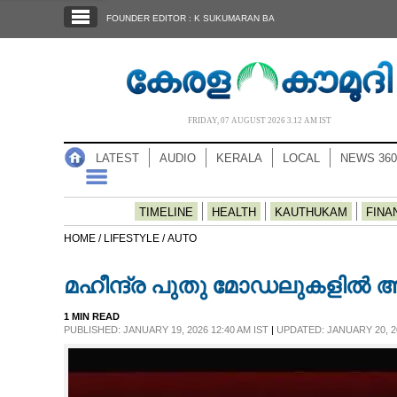
SECTIONS
FOUNDER EDITOR : K SUKUMARAN BA
HOME
LATEST
AUDIO
FRIDAY, 07 AUGUST 2026 3.12 AM IST
NOTIFIED NEWS
LATEST
AUDIO
KERALA
LOCAL
NEWS 360
POLL
KERALA
TIMELINE
HEALTH
KAUTHUKAM
FINA
HOME /
LIFESTYLE /
AUTO
LOCAL
മഹീന്ദ്ര പുതു മോഡലുകളിൽ ആദ
NEWS 360
1 MIN READ
PUBLISHED: JANUARY 19, 2026 12:40 AM IST
|
UPDATED: JANUARY 20, 20
CASE DIARY