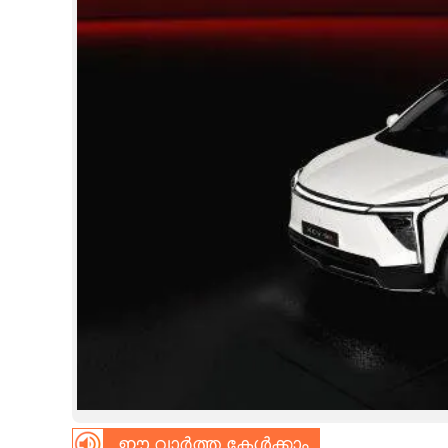
CINEMA
OPINION
PHOTOS
LIFESTYLE
SPIRITUAL
INFO+
ART
ASTRO
ഈ വാർത്ത കേൾക്കാം