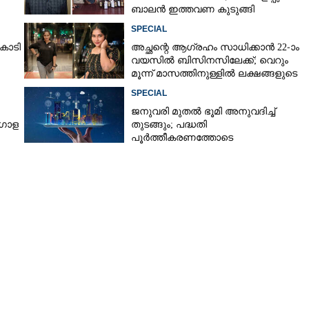
ബാലൻ ഇത്തവണ കുടുങ്ങി
SPECIAL
Copy Link
കോടി
അച്ഛന്റെ ആഗ്രഹം സാധിക്കാൻ 22-ാം
ു മോഡലുകളിൽ ആദ്യ
വയസിൽ ബിസിനസിലേക്ക്; വെറും
ക്കിംഗുകൾ
മൂന്ന് മാസത്തിനുള്ളിൽ ലക്ഷങ്ങളുടെ
ടേണോവർ
SPECIAL
ജനുവരി മുതല്‍ ഭൂമി അനുവദിച്ച്
ആഗോള
തുടങ്ങും; പദ്ധതി
പൂര്‍ത്തീകരണത്തോടെ
മദ്ധ്യകേരളത്തിന്റെ മുഖം മാറും