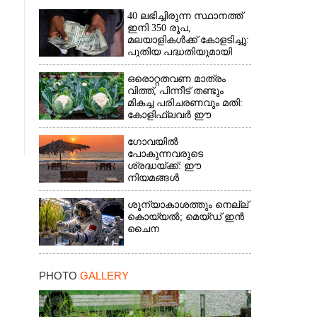
40 ലഭിച്ചിരുന്ന സ്ഥാനത്ത്
ഇനി 350 രൂപ,
മലയാളികൾക്ക് കോളടിച്ചു:
പുതിയ പദ്ധതിയുമായി
നാളികേര ബോർഡ്
ഒരൊറ്റതവണ മാത്രം
വിത്ത്, പിന്നീട് തണ്ടും
മികച്ച പരിചരണവും മതി:
കോളിഫ്ലവർ ഈ
രീതിയിലും കൃഷിചെയ്യാം
ഗോവയിൽ
പോകുന്നവരുടെ
ശ്രദ്ധയ്ക്ക്: ഈ
നിയമങ്ങൾ
പാലിക്കാത്തവർക്ക്
ഇനിമുതൽ ഒരു ലക്ഷം
ശൂന്യാകാശത്തും നെല്ല്
രൂപവരെ പിഴ
കൊയ്യൽ; മെയ്‌ഡ് ഇൻ
ചൈന
PHOTO
GALLERY