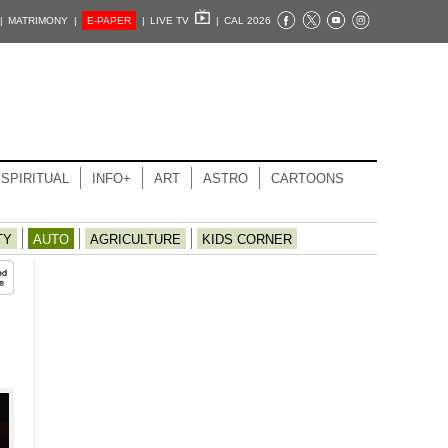
|
MATRIMONY |
E-PAPER
|
LIVE TV
|
CAL 2026
SPIRITUAL
INFO+
ART
ASTRO
CARTOONS
TY
AUTO
AGRICULTURE
KIDS CORNER