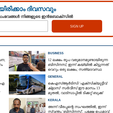
യിരിക്കാം ദിവസവും
 സംഭവങ്ങൾ നിങ്ങളുടെ ഇൻബോക്സിൽ
BUSINESS
ചന;
12 ലക്ഷം രൂപ വരുമാനമുണ്ടായിരുന്ന
നം
ബിസിനസ്, ഇന്ന് കയ്യിൽ കിട്ടുന്നത്
വെറും ഒരു ലക്ഷം; സത്യാവസ്ഥ
വിവരിച്ച് ഉടമ
GENERAL
പിഐ
കെഎസ്‌ആർടിസി 'എക്‌സിക്യൂട്ടീവ്
ക്ളാസ്' സർവീസ് ഈ മാസം 13
മുതൽ; വാട്‌സാപ്പിൽ ടിക്കറ്റ് ബുക്ക്
Share this link
ചെയ്യാൻ 9447071021
KERALA
അന്ന് വീരപ്പന്റെ സംഘത്തിൽ, ഇന്ന്
സ്വന്തം 'ബിസിനസ്'; പക്ഷേ ഉപ്പുമാവ്