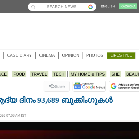
ENGLISH |
KĀZHCHA
CASE DIARY
CINEMA
OPINION
PHOTOS
LIFESTYLE
NCE
FOOD
TRAVEL
TECH
MY HOME & TIPS
SHE
BEAU
Share
്യ ദിനം 93,689 ബുക്കിംഗുകൾ
26 07:08 AM IST