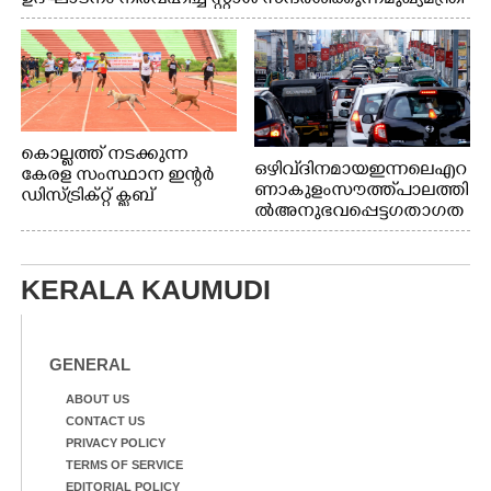
വി.ഡി. സതീശൻ. മന്ത്രി അനൂപ് ജേക്കബ് സമീപം
കൊല്ലത്ത് നടക്കുന്ന
ഒഴിവ് ദിനമായ ഇന്നലെ എറ
കേരള സംസ്ഥാന ഇന്റർ
ണാകുളം സൗത്ത് പാലത്തി
ഡിസ്ട്രിക്റ്റ് ക്ലബ്
ൽ അനുഭവപ്പെട്ട ഗതാഗത
അത്‌ലറ്റിക്
ക്കുരുക്ക്
ചാമ്പ്യൻഷിപ്പിൽ അണ്ടർ
20 ആൺകുട്ടികളുടെ 200
മീറ്റർ ഓട്ടം ഫൈനൽ
KERALA KAUMUDI
മത്സരത്തിനിടെ സിന്തറ്റിക്
ട്രാക്കിന് കുറുകെ ഓടുന്ന
നായകൾ.
GENERAL
ABOUT US
CONTACT US
PRIVACY POLICY
TERMS OF SERVICE
EDITORIAL POLICY