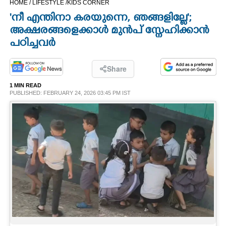
HOME /
LIFESTYLE /
KIDS CORNER
CINEMA
'നീ എന്തിനാ കരയുന്നെ, ഞങ്ങളില്ലേ';
അക്ഷരങ്ങളെക്കാൾ മുൻപ് സ്നേഹിക്കാൻ
OPINION
പഠിച്ചവർ
PHOTOS
Share
1 MIN READ
PUBLISHED: FEBRUARY 24, 2026 03:45 PM IST
LIFESTYLE
SPIRITUAL
INFO+
ART
ASTRO