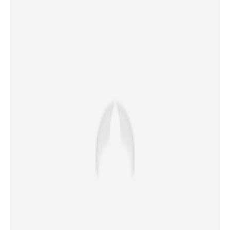
×
Share this link
Copy Link