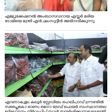
എജ്യുക്കേഷനൽ അംബാസഡറായ എസ്തർ മരിയ
ടോമിയെ മന്ത്രി എൻ.ഷംസുദ്ദീൻ അഭിനന്ദിക്കുന്നു.
എറണാകുളം കലൂർ സ്റ്റേഡിയം ഹെലിപാഡ് ഗ്രൗണ്ടിൽ
സപ്ളൈകോ ഓണം മെഗാ ട്രേഡ് ഫെയർ സംസ്ഥാനതല
ഉദ്ഘാടനം നിർവഹിച്ച് സ്റ്റാൾ സന്ദർശിക്കുന്ന മുഖ്യമന്ത്രി