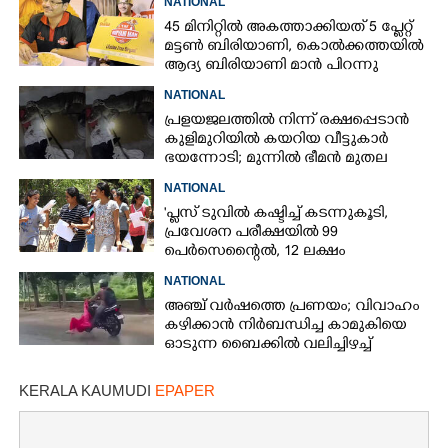
NATIONAL
45 മിനിറ്റിൽ അകത്താക്കിയത് 5 പ്ലേറ്റ്
മട്ടൺ ബിരിയാണി, കൊൽക്കത്തയിൽ
ആദ്യ ബിരിയാണി മാൻ പിറന്നു
NATIONAL
പ്രളയജലത്തിൽ നിന്ന് രക്ഷപ്പെടാൻ
കുളിമുറിയിൽ കയറിയ വീട്ടുകാർ
ഭയന്നോടി; മുന്നിൽ ഭീമൻ മുതല
NATIONAL
'പ്ലസ് ടുവിൽ കഷ്ടിച്ച് കടന്നുകൂടി,
പ്രവേശന പരീക്ഷയിൽ 99
പെർസെന്റൈൽ, 12 ലക്ഷം
നൽകിയാൽ പ്രത്യേക പരീക്ഷാകേന്ദ്രം'
NATIONAL
അഞ്ച് വർഷത്തെ പ്രണയം; വിവാഹം
കഴിക്കാൻ നിർബന്ധിച്ച കാമുകിയെ
ഓടുന്ന ബൈക്കിൽ വലിച്ചിഴച്ച്
യുവാവ്
KERALA KAUMUDI
EPAPER