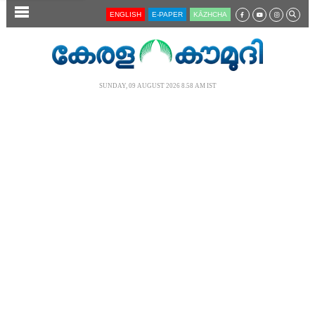
SECTIONS
ENGLISH
E-PAPER
KĀZHCHA
HOME
LATEST
SUNDAY, 09 AUGUST 2026 8.58 AM IST
AUDIO
NOTIFIED NEWS
POLL
KERALA
LOCAL
NEWS 360
CASE DIARY