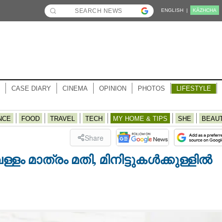
ENGLISH |
KĀZHCHA
CASE DIARY
CINEMA
OPINION
PHOTOS
LIFESTYLE
NCE
FOOD
TRAVEL
TECH
MY HOME & TIPS
SHE
BEAU
Share
്ളം മാത്രം മതി, മിനിട്ടുകൾക്കുള്ളിൽ