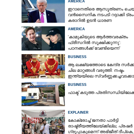
AMERICA
ഇറാനെതിരെ ആസൂത്രണം ചെയ്
വൻസൈനിക നടപടി റദ്ദാക്കി ട്രംപ
കരാറിൽ ഉടൻ ധാരണ
എസിയൊന്നും വേ
മാത്രം മതി, മിനി
AMERICA
കൂളാക്കാം
'കാമുകിയുടെ ആർത്തവരക്തം
ഫ്രീസറിൽ സൂക്ഷിക്കുന്നു':
പഠനങ്ങൾക്ക് വേണ്ടിയെന്ന്
വിശദീകരണം,​ ചർച്ചയായി ബ്രയ
BUSINESS
ജോൺസന്റെ പോസ്റ്റ്
ആ ലക്ഷ്യത്തോടെ കേന്ദ്ര സർക്
ചില മാറ്റങ്ങൾ വരുത്തി: നഷ്ടം
ഇന്ത്യയിലെ സ്വർണ്ണക്കച്ചവടക്കാർ
BUSINESS
ഫാക്ട് കടുത്ത പ്രതിസന്ധിയിലേക്ക
EXPLAINER
കോക്രോച്ച് ജനതാ പാർട്ടി
രാഷ്ട്രീയത്തിലേയ്ക്കില്ല; പ്രഷർ
ഗ്രൂപ്പാകുമെന്ന് അഭിജീത് ദീപ്‌കെ,