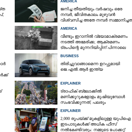
AMERICA
‌ത
ജനിച്ച തീയതിയും വർഷവും ഒരേ
്;
നമ്പർ, ജീവിതകാലം മുഴുവൻ
Copy Link
വിശ്വസിച്ച അതേ നമ്പർ സമ്മാനിച്ചത
ണ്ട; കുറച്ച് വെള്ളം
കോടികളുടെ ഭാഗ്യം
ട്ടുകൾക്കുള്ളിൽ വീട്
AMERICA
വീണ്ടും ഇറാനിൽ വ്യോമാക്രമണം
നടത്തി അമേരിക്ക; ആക്രമണം
ട്രംപിന്റെ മുന്നറിയിപ്പിന് പിന്നാലെ
ാൻ
BUSINESS
കാർ
തിരിച്ചുവാങ്ങാമെന്ന ഉറപ്പുമായി
ജെ.എൽ.ആർ ഇന്ത്യ
ക്ക്
EXPLAINER
്
ട്രാഫിക് ബ്ലോക്കിൽ
മണിക്കൂറുകളോളം മുഷിയുമ്പോൾ
സംഭവിക്കുന്നത്, പലരും
തളർന്നുപോകുന്നതിന്റെ കാരണം
EXPLAINER
ഇതാണ്
2,000 രൂപയ്ക്ക് മുകളിലുള്ള യുപിഐ
ഇടപാടുകൾക്ക് അധിക ഫീസ്
നൽകേണ്ടിവരും: നമ്മുടെ പോക്കറ്റ്