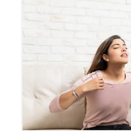
CINEMA
OPINION
PHOTOS
LIFESTYLE
SPIRITUAL
INFO+
ART
ASTRO