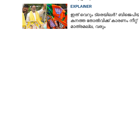
എന്താണിതിനർത്ഥം?
EXPLAINER
ഇത് വെറും ട്രെയിലർ? ബിജെപി
കനത്ത തോൽവിക്ക് കാരണം നീറ്റ്
മാത്രമല്ല, വരും
തിരഞ്ഞെടുപ്പുകളെയും ബാധിച്ചേക