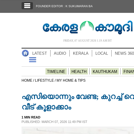
SECTIONS
FOUNDER EDITOR : K SUKUMARAN BA
HOME
LATEST
AUDIO
FRIDAY, 07 AUGUST 2026 1.19 AM IST
NOTIFIED NEWS
LATEST
AUDIO
KERALA
LOCAL
NEWS 360
POLL
KERALA
TIMELINE
HEALTH
KAUTHUKAM
FINA
HOME /
LIFESTYLE /
MY HOME & TIPS
LOCAL
എസിയൊന്നും വേണ്ട; കുറച്ച് വെള
NEWS 360
വീട് കൂളാക്കാം
1 MIN READ
CASE DIARY
PUBLISHED: MARCH 07, 2026 11:49 PM IST