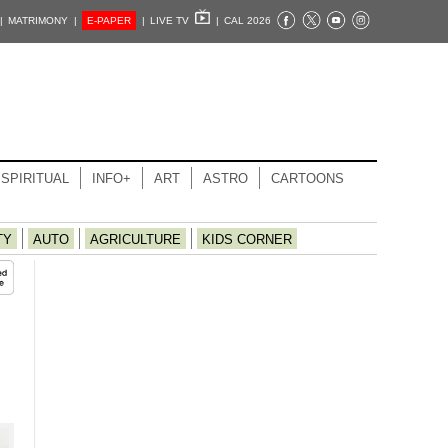
|
MATRIMONY |
E-PAPER
|
LIVE TV
|
CAL 2026
SPIRITUAL
INFO+
ART
ASTRO
CARTOONS
TY
AUTO
AGRICULTURE
KIDS CORNER