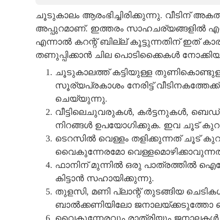
ചൂടുകാലം ആരംഭിച്ചിരിക്കുന്നു. വീടിന് അകത
CARTOONS
അപ്പുറമാണ്. ഇത്തരം സാഹചര്യങ്ങളിൽ എ
എന്നാൽ കറന്റ് ബില്ല് കൂട്ടുന്നതിന് ഇത് 
LITERATURE
തണുപ്പിക്കാൻ ചില പൊടിക്കെെകൾ നോക്ക
ചൂടുകാലത്ത് കട്ടിയുള്ള തുണികൊണ്ടു
ZOOM
സൂര്യപ്രകാശം നേരിട്ട് വീടിനകത്തേക്ക
ചെയ്യുന്നു.
CONTACT US
വീട്ടിലെചുവരുകൾ, കർട്ടനുകൾ, ബെഡ്ഷ
നിറങ്ങൾ ഉപയോഗിക്കുക. ഇവ ചൂട് കുറയ
ടെറസിൽ വെള്ളം തളിക്കുന്നത് ചൂട് കുറ
വെെകുന്നേരമോ വെള്ളമൊഴിക്കാവുന്ന
ഫാനിന് മുന്നിൽ ഒരു പാത്രത്തിൽ ഐസ
കിട്ടാൻ സഹായിക്കുന്നു.
തുളസി, മണി പ്ലാന്റ് തുടങ്ങിയ ചെടിക
ബാൽക്കണിയിലോ ജനാലയ്ക്കടുത്തോ ച
വെെകുന്നേരവും രാത്രിയും ജനാലകൾ തു