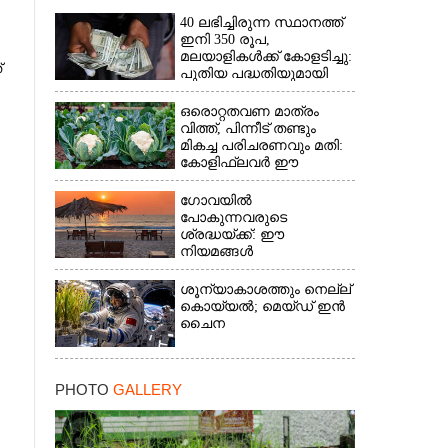
40 ലഭിച്ചിരുന്ന സ്ഥാനത്ത്
ഇനി 350 രൂപ,
മലയാളികൾക്ക് കോളടിച്ചു:
്
പുതിയ പദ്ധതിയുമായി
നാളികേര ബോർഡ്
ഒരൊറ്റതവണ മാത്രം
വിത്ത്, പിന്നീട് തണ്ടും
മികച്ച പരിചരണവും മതി:
കോളിഫ്ലവർ ഈ
രീതിയിലും കൃഷിചെയ്യാം
ഗോവയിൽ
പോകുന്നവരുടെ
ശ്രദ്ധയ്ക്ക്: ഈ
നിയമങ്ങൾ
പാലിക്കാത്തവർക്ക്
ഇനിമുതൽ ഒരു ലക്ഷം
ശൂന്യാകാശത്തും നെല്ല്
രൂപവരെ പിഴ
കൊയ്യൽ; മെയ്‌ഡ് ഇൻ
ചൈന
PHOTO
GALLERY