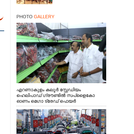
PHOTO
GALLERY
എറണാകുളം കലൂർ സ്റ്റേഡിയം
ഹെലിപാഡ് ഗ്രൗണ്ടിൽ സപ്ളൈകോ
ഓണം മെഗാ ട്രേഡ് ഫെയർ
സംസ്ഥാനതല ഉദ്ഘാടനം നിർവഹിച്ച്
സ്റ്റാൾ സന്ദർശിക്കുന്ന മുഖ്യമന്ത്രി വി.ഡി.
സതീശൻ. മന്ത്രി അനൂപ് ജേക്കബ് സമീപം