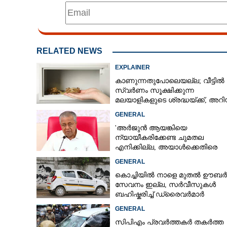
RELATED NEWS
EXPLAINER
കാണുന്നതുപോലെയല്ല; വീട്ടിൽ
സ്വർണം സൂക്ഷിക്കുന്ന
മലയാളികളുടെ ശ്രദ്ധയ്ക്ക്, അ
ചില കാര്യങ്ങൾ
GENERAL
'അർജുൻ ആയങ്കിയെ
ന്യായീകരിക്കേണ്ട ചുമതല
എനിക്കില്ല, അയാൾക്കെതിരെ
നടപടിയെടുത്തോട്ടെ'
GENERAL
കൊച്ചിയിൽ നാളെ മുതൽ ഊബ‌ർ
സേവനം ഇല്ല,​ സർവീസുകൾ
ബഹിഷ്കരിച്ച് ഡ്രൈവർമാർ
GENERAL
സിപിഎം പ്രവർത്തകർ തകർത്ത