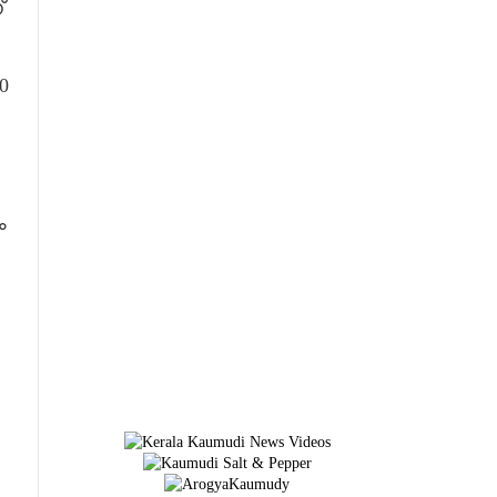
്
0
ം