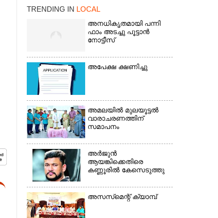
TRENDING IN
LOCAL
അനധികൃതമായി പന്നി
ഫാം അടച്ചു പൂട്ടാൻ
നോട്ടീസ്
അപേക്ഷ ക്ഷണിച്ചു
×
അമലയിൽ മുലയൂട്ടൽ
വാരാചരണത്തിന്
സമാപനം
അർജുൻ
ആയങ്കിക്കെതിരെ
കണ്ണൂരിൽ കേസെടുത്തു
അസസ്‌മെന്റ് ക്യാമ്പ്