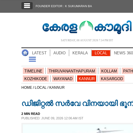
SECTIONS
FOUNDER EDITOR : K SUKUMARAN BA
HOME
LATEST
AUDIO
SATURDAY, 08 AUGUST 2026 7.54 PM IST
NOTIFIED NEWS
LATEST
AUDIO
KERALA
LOCAL
NEWS 360
POLL
KERALA
TIMELINE
THIRUVANANTHAPURAM
KOLLAM
PATH
KOZHIKODE
WAYANAD
KANNUR
KASARGOD
LOCAL
HOME /
LOCAL /
KANNUR
ഡിജിറ്റൽ സർവേ വിനയായി ഭൂന
NEWS 360
2 MIN READ
PUBLISHED: JUNE 09, 2026 12:06 AM IST
CASE DIARY