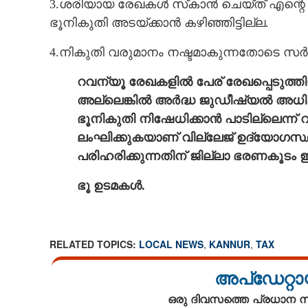
3.ശരിയായ രേഖകൾ സ്‌കാൻ ചെയ്ത് എന്റെ ഭൂ
ഭൂനികുതി അടയ്ക്കാൻ കഴിഞ്ഞിട്ടില്ല.
4.നികുതി വരുമാനം നഷ്ടമാകുന്നതോടെ സർക്ക
റവന്യൂ രേഖകളിൽ പേര് രേഖപ്പെടുത്
അല്ലെങ്കിൽ അർദ്ധ ജുഡീഷ്യൽ അധി
ഭൂനികുതി നിഷേധിക്കാൻ പാടില്ലെന്ന്
ലംഘിക്കുകയാണ് വില്ലേജ് ഉദ്യോഗസ്ഥ
പരിഹരിക്കുന്നതിന് ജില്ലാ ഭരണകൂടം
ഭൂ ഉടമകൾ.
RELATED TOPICS:
LOCAL NEWS
,
KANNUR
,
TAX
ഡിജിറ്റൽ സർവേ വിന
നൽകാനാവുന്നി
അപ്ഡേറ്റാ
ഒരു ദിവസത്തെ പ്രധാന