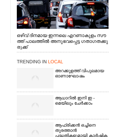
ഒഴിവ് ദിനമായ ഇന്നലെ എറണാകുളം സൗ
ത്ത് പാലത്തിൽ അനുഭവപ്പെട്ട ഗതാഗതക്കു
രുക്ക്
TRENDING IN
LOCAL
അറക്കുളത്ത് വിപുലമായ
ഓണാഘോഷം
ആധാറിൽ ഇനി ഇ -
മെയിലും ചേർക്കാം
ആഫ്രിക്കൻ ഒച്ചിനെ
തുരത്താൻ
പദ്ധതികളുമായി കാർഷിക