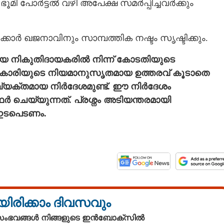
മി പോർട്ടൽ വഴി അപേക്ഷ സമർപ്പിച്ചവർക്കും
ാർ ഖജനാവിനും സാമ്പത്തിക നഷ്ടം സൃഷ്ടിക്കും.
തിയ നികുതിദായകരിൽ നിന്ന് കോടതിയുടെ
കാരിയുടെ നിയമാനുസൃതമായ ഉത്തരവ് കൂടാതെ
 വ്യക്തമായ നിർദേശമുണ്ട്. ഈ നിർദേശം
ർ ചെയ്യുന്നത്. പ്രശ്നം അടിയന്തരമായി
Share this link
 ഇടപെടണം.
Copy Link
യായി ഭൂനികുതി
ല്ല
യിരിക്കാം ദിവസവും
 സംഭവങ്ങൾ നിങ്ങളുടെ ഇൻബോക്സിൽ