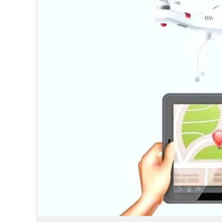
CINEMA
OPINION
PHOTOS
LIFESTYLE
SPIRITUAL
INFO+
ART
ASTRO