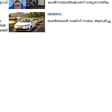
 ഇഡി;
കാൽനടയാത്രക്കാരന് ദാരുണാന്ത്യം
GENERAL
െ
ഓൺലൈൻ ടാക്സി സമരം ആരംഭിച്ചു
നിൽ
ത്തി