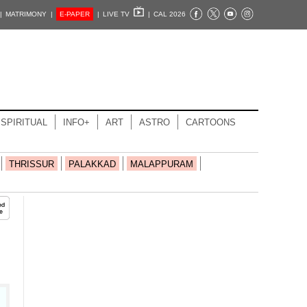
|
MATRIMONY |
E-PAPER
|
LIVE TV
|
CAL 2026
SPIRITUAL
INFO+
ART
ASTRO
CARTOONS
THRISSUR
PALAKKAD
MALAPPURAM