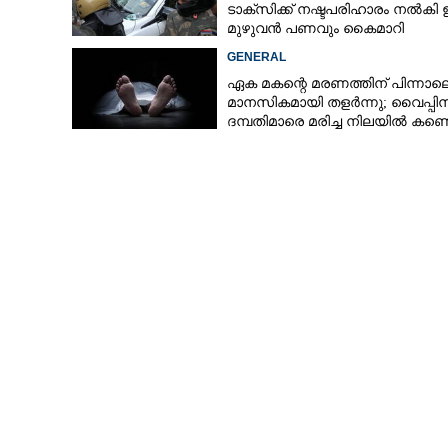
ടാക്സിക്ക് നഷ്ടപരിഹാരം നൽകി
മുഴുവൻ പണവും കൈമാറി
GENERAL
ഏക മകന്റെ മരണത്തിന് പിന്നാല
മാനസികമായി തളർന്നു; വൈപ്പി
ദമ്പതിമാരെ മരിച്ച നിലയിൽ കണ്ടെ