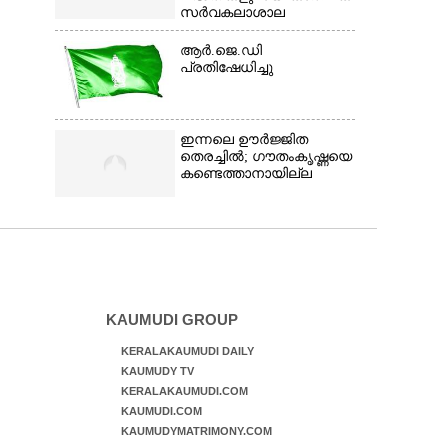
സർവകലാശാല
ആർ.ജെ.ഡി
പ്രതിഷേധിച്ചു
ഇന്നലെ ഊർജ്ജിത
തെരച്ചിൽ; ഗൗതംകൃഷ്ണയെ
കണ്ടെത്താനായില്ല
KAUMUDI GROUP
KERALAKAUMUDI DAILY
KAUMUDY TV
KERALAKAUMUDI.COM
KAUMUDI.COM
KAUMUDYMATRIMONY.COM