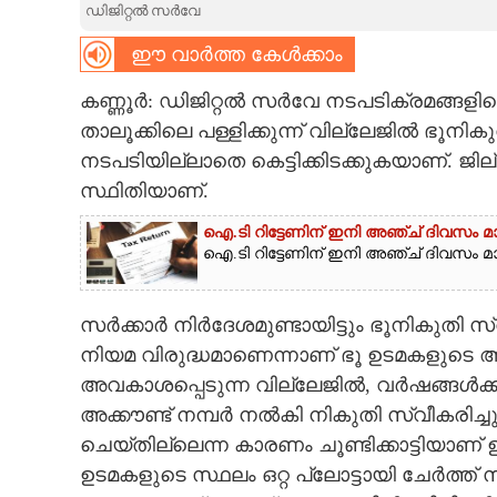
ഡിജിറ്റൽ സർവേ
CARTOONS
ഈ വാർത്ത കേൾക്കാം
കണ്ണൂർ: ഡിജിറ്റൽ സർവേ നടപടിക്രമങ്ങളില
LITERATURE
താലൂക്കിലെ പള്ളിക്കുന്ന് വില്ലേജിൽ ഭൂനിക
നടപടിയില്ലാതെ കെട്ടിക്കിടക്കുകയാണ്. 
ZOOM
സ്ഥിതിയാണ്.
CONTACT US
ഐ.ടി റിട്ടേണിന് ഇനി അഞ്ച് ദിവസം മ
ഐ.ടി റിട്ടേണിന് ഇനി അഞ്ച് ദിവസം മാത
സർക്കാർ നിർദേശമുണ്ടായിട്ടും ഭൂനികുതി സ്
നിയമ വിരുദ്ധമാണെന്നാണ് ഭൂ ഉടമകളുടെ
അവകാശപ്പെടുന്ന വില്ലേജിൽ, വർഷങ്ങൾക്ക് 
അക്കൗണ്ട് നമ്പർ നൽകി നികുതി സ്വീകരിച്
ചെയ്തില്ലെന്ന കാരണം ചൂണ്ടിക്കാട്ടിയാണ്
ഉടമകളുടെ സ്ഥലം ഒറ്റ പ്ലോട്ടായി ചേർത്ത്